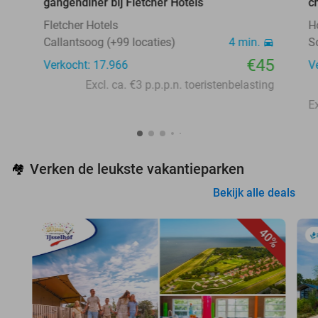
gangendiner bij Fletcher Hotels
c
Fletcher Hotels
H
Callantsoog (+99 locaties)
4 min.
S
€45
Verkocht: 17.966
V
Excl. ca. €3 p.p.p.n. toeristenbelasting
Verken de leukste vakantieparken
🏘️
Bekijk alle deals
40%