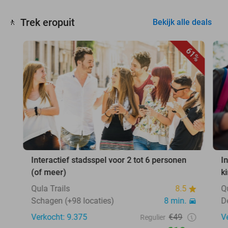
Trek eropuit
🚶
Bekijk alle deals
61%
Interactief stadsspel voor 2 tot 6 personen
I
(of meer)
k
Qula Trails
8.5
Q
Schagen (+98 locaties)
8 min.
D
Verkocht: 9.375
€49
V
Regulier