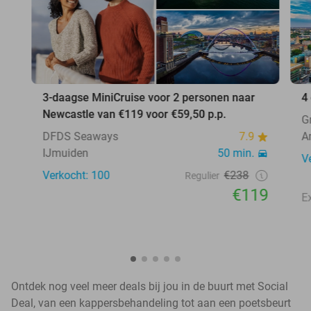
3-daagse MiniCruise voor 2 personen naar
4
Newcastle van €119 voor €59,50 p.p.
G
DFDS Seaways
7.9
A
IJmuiden
50 min.
V
Verkocht: 100
€238
Regulier
€119
Ontdek nog veel meer deals bij jou in de buurt met Social
Deal, van een kappersbehandeling tot aan een poetsbeurt