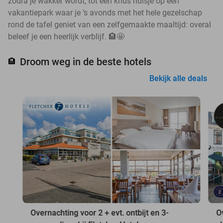
zodra je wakker wordt, tot een knus huisje op een
vakantiepark waar je ‘s avonds met het hele gezelschap
rond de tafel geniet van een zelfgemaakte maaltijd: overal
beleef je een heerlijk verblijf. 🏨🤩
Droom weg in de beste hotels
🏨
Bekijk alle deals
Overnachting voor 2 + evt. ontbijt en 3-
O