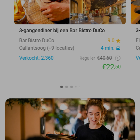
3-gangendiner bij een Bar Bistro DuCo
3
Bar Bistro DuCo
9.0
F
Callantsoog (+9 locaties)
4 min.
C
Verkocht: 2.360
€40,60
V
Regulier
€22
,50