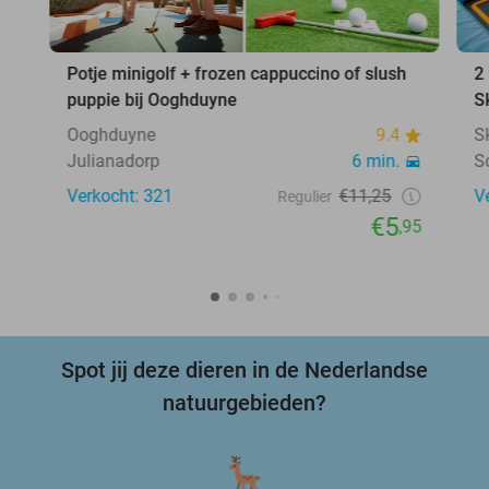
Potje minigolf + frozen cappuccino of slush
2
puppie bij Ooghduyne
S
Ooghduyne
9.4
S
Julianadorp
6 min.
S
Verkocht: 321
€11,25
V
Regulier
€5
,95
Spot jij deze dieren in de Nederlandse
natuurgebieden?