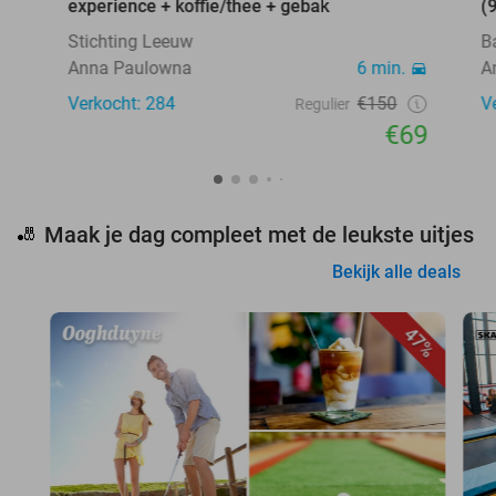
experience + koffie/thee + gebak
(
Stichting Leeuw
B
Anna Paulowna
6 min.
A
Verkocht: 284
€150
V
Regulier
€69
Maak je dag compleet met de leukste uitjes
🎳
Bekijk alle deals
47%