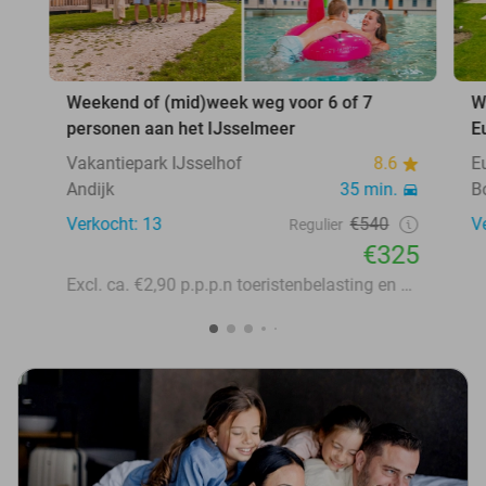
Weekend of (mid)week weg voor 6 of 7
W
personen aan het IJsselmeer
E
Vakantiepark IJsselhof
8.6
E
Andijk
35 min.
B
Verkocht: 13
€540
V
Regulier
€325
Excl. ca. €2,90 p.p.p.n toeristenbelasting en €13 p.p. bedlinnen