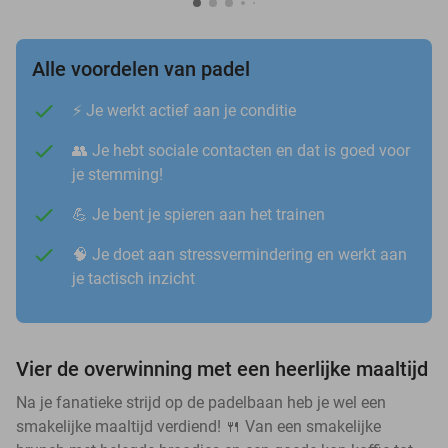
Alle voordelen van padel
⚡️ Je werkt actief aan je conditie
👥 Je hebt sociale contacten en dat is goed voor
je stemming!
💪 Je bent je spieren aan het trainen
🧠 Je doet aan stressvermindering en werkt aan
je tactisch inzicht
Vier de overwinning met een heerlijke maaltijd
Na je fanatieke strijd op de padelbaan heb je wel een
smakelijke maaltijd verdiend! 🍴 Van een smakelijke