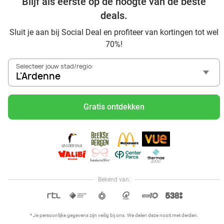
Blijf als eerste op de hoogte van de beste
deals.
Bekijk nog meer topdeals in jouw omgeving
Sluit je aan bij Social Deal en profiteer van kortingen tot wel
70%!
Selecteer jouw stad/regio:
L'Ardenne
Gratis ontdekken
Voordelig genieten in L'Ardenne: haal deal-inspiratie uit
onze blogs
Mangez des sushis à L'Ardenne
Mangez à volonté à L'Ardenne
Center Parcs Les Ardennes
Bekend van:
Hoi, onze klantenservice is open,
dus als je een vraag hebt helpen
OPEN IN APP
we je graag!
* Je persoonlijke gegevens zijn veilig bij ons. We delen deze nooit met derden.