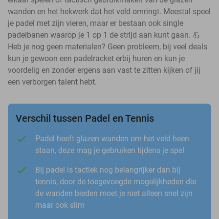
wanden en het hekwerk dat het veld omringt. Meestal speel
je padel met zijn vieren, maar er bestaan ook single
padelbanen waarop je 1 op 1 de strijd aan kunt gaan. 💪
Heb je nog geen materialen? Geen probleem, bij veel deals
kun je gewoon een padelracket erbij huren en kun je
voordelig en zonder ergens aan vast te zitten kijken of jij
een verborgen talent hebt.
Verschil tussen Padel en Tennis
Padel heeft glazen wanden om het veld heen
staan, deze mag je gebruiken tijdens je spel
Bij padel is tactiek nog belangrijker dan bij
tennis, door de toegevoegde mogelijkheden die
de wanden bieden moet je niet alleen snel zijn
maar ook slim