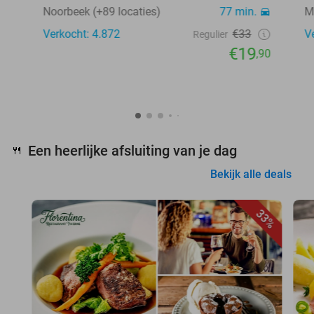
Noorbeek (+89 locaties)
77 min.
M
Verkocht: 4.872
€33
V
Regulier
€19
,90
Een heerlijke afsluiting van je dag
🍴
Bekijk alle deals
33%