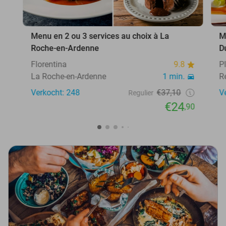
Menu en 2 ou 3 services au choix à La
M
Roche-en-Ardenne
D
Florentina
9.8
P
La Roche-en-Ardenne
1 min.
R
Verkocht: 248
€37,10
V
Regulier
€24
,90