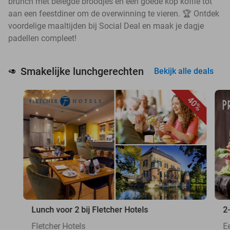
brunch met belegde broodjes en een goede kop koffie tot
aan een feestdiner om de overwinning te vieren. 🏆 Ontdek
voordelige maaltijden bij Social Deal en maak je dagje
padellen compleet!
Smakelijke lunchgerechten
🥑
Bekijk alle deals
40%
Lunch voor 2 bij Fletcher Hotels
2
Fletcher Hotels
E