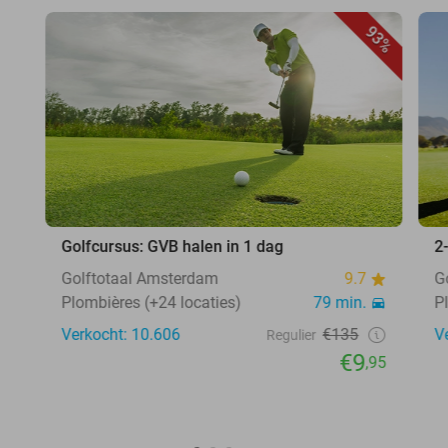
93%
Golfcursus: GVB halen in 1 dag
2
Golftotaal Amsterdam
9.7
G
Plombières (+24 locaties)
79 min.
P
Verkocht: 10.606
€135
V
Regulier
€9
,95