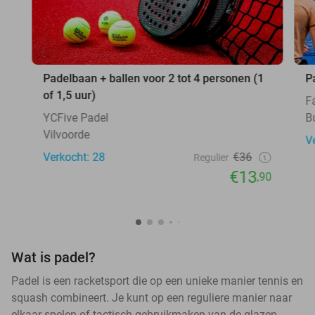
Padelbaan + ballen voor 2 tot 4 personen (1
P
of 1,5 uur)
F
YCFive Padel
B
Vilvoorde
V
Verkocht: 28
€36
Regulier
€13
,90
Wat is padel?
Padel is een racketsport die op een unieke manier tennis en
squash combineert. Je kunt op een reguliere manier naar
elkaar spelen of tactisch gebruikmaken van de glazen