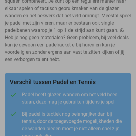
squash combineert. Je kunt op een reguliere manier naar
elkaar spelen of tactisch gebruikmaken van de glazen
wanden en het hekwerk dat het veld omringt. Meestal speel
je padel met zijn vieren, maar er bestaan ook single
padelbanen waarop je 1 op 1 de strijd aan kunt gaan. 💪
Heb je nog geen materialen? Geen probleem, bij veel deals
kun je gewoon een padelracket erbij huren en kun je
voordelig en zonder ergens aan vast te zitten kijken of jij
een verborgen talent hebt.
Verschil tussen Padel en Tennis
Padel heeft glazen wanden om het veld heen
staan, deze mag je gebruiken tijdens je spel
Bij padel is tactiek nog belangrijker dan bij
tennis, door de toegevoegde mogelijkheden die
de wanden bieden moet je niet alleen snel zijn
maar ook slim