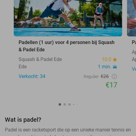
Padellen (1 uur) voor 4 personen bij Squash
P
& Padel Ede
A
Squash & Padel Ede
10.0
A
Ede
1 min.
V
Verkocht: 34
€26
Regulier
€17
Wat is padel?
Padel is een racketsport die op een unieke manier tennis en