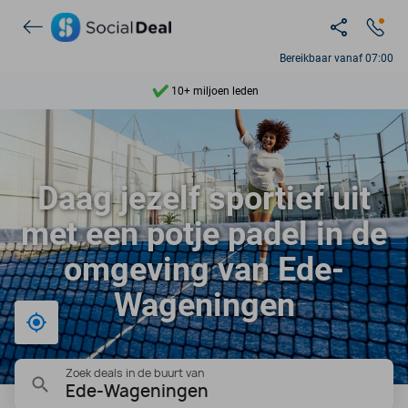
Ontdek 15.000+ deals
7 dagen per week beschikbaar
Bereikbaar vanaf 07:00
10+ miljoen leden
9,4
Ontdek 15.000+ deals
Daag jezelf sportief uit
met een potje padel in de
omgeving van Ede-
Wageningen
Bij mij in de buurt
Zoek deals in de buurt van
Ede-Wageningen