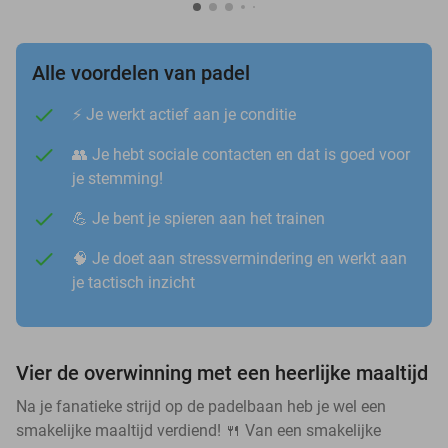
Alle voordelen van padel
⚡️ Je werkt actief aan je conditie
👥 Je hebt sociale contacten en dat is goed voor
je stemming!
💪 Je bent je spieren aan het trainen
🧠 Je doet aan stressvermindering en werkt aan
je tactisch inzicht
Vier de overwinning met een heerlijke maaltijd
Na je fanatieke strijd op de padelbaan heb je wel een
smakelijke maaltijd verdiend! 🍴 Van een smakelijke