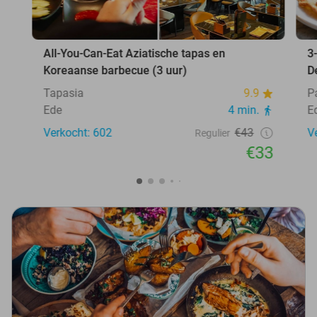
All-You-Can-Eat Aziatische tapas en
3
Koreaanse barbecue (3 uur)
D
Tapasia
9.9
P
Ede
4 min.
E
Verkocht: 602
€43
V
Regulier
€33