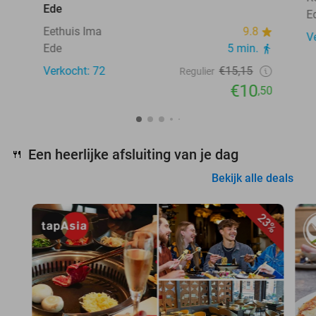
Ede
E
Eethuis Ima
9.8
V
Ede
5 min.
Verkocht: 72
€15,15
Regulier
€10
,50
Een heerlijke afsluiting van je dag
🍴
Bekijk alle deals
23%