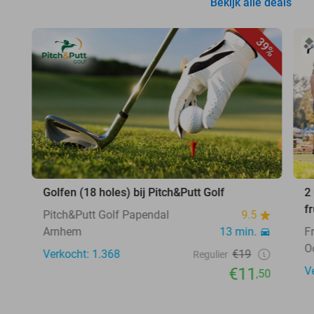
Bekijk alle deals
39%
Golfen (18 holes) bij Pitch&Putt Golf
2
f
Pitch&Putt Golf Papendal
9.5
Arnhem
13 min.
F
O
Verkocht: 1.368
€19
Regulier
€11
V
,50