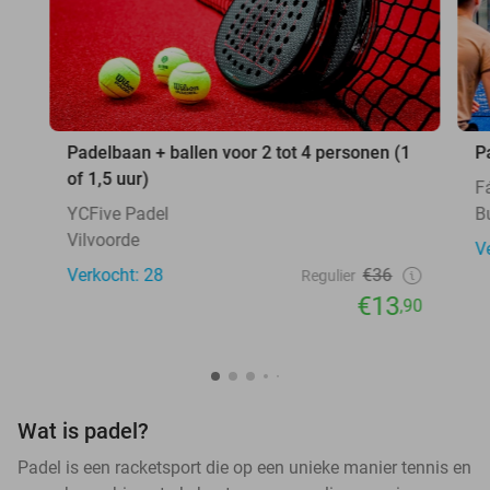
Padelbaan + ballen voor 2 tot 4 personen (1
P
of 1,5 uur)
F
YCFive Padel
B
Vilvoorde
V
Verkocht: 28
€36
Regulier
€13
,90
Wat is padel?
Padel is een racketsport die op een unieke manier tennis en