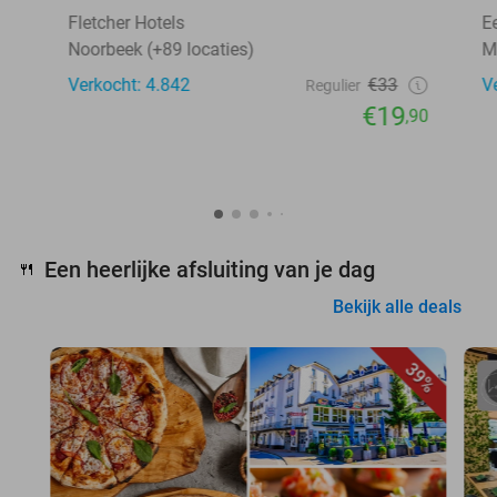
Fletcher Hotels
E
Noorbeek (+89 locaties)
M
Verkocht: 4.842
€33
V
Regulier
€19
,90
Een heerlijke afsluiting van je dag
🍴
Bekijk alle deals
39%