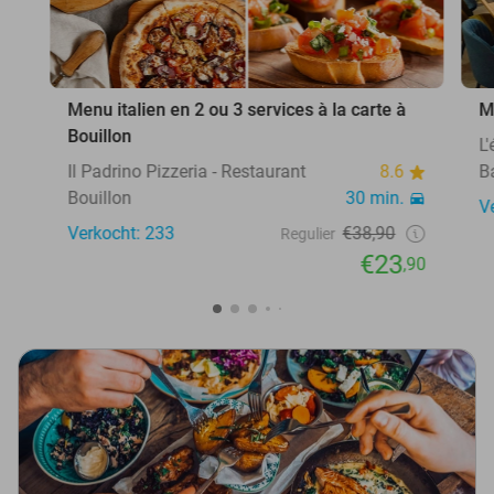
Menu italien en 2 ou 3 services à la carte à
M
Bouillon
L
Il Padrino Pizzeria - Restaurant
8.6
B
Bouillon
30 min.
V
Verkocht: 233
€38,90
Regulier
€23
,90