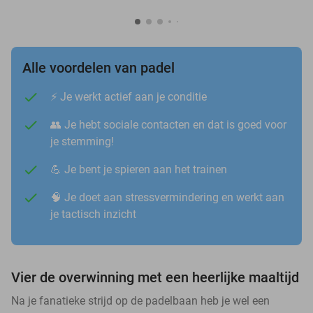
Alle voordelen van padel
⚡️ Je werkt actief aan je conditie
👥 Je hebt sociale contacten en dat is goed voor
je stemming!
💪 Je bent je spieren aan het trainen
🧠 Je doet aan stressvermindering en werkt aan
je tactisch inzicht
Vier de overwinning met een heerlijke maaltijd
Na je fanatieke strijd op de padelbaan heb je wel een