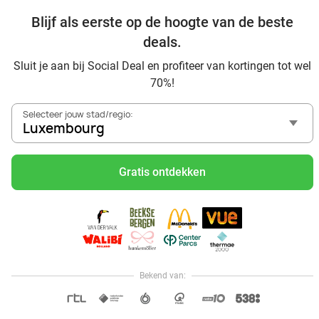
Blijf als eerste op de hoogte van de beste
deals.
Bekijk nog meer topdeals in jouw omgeving
Sluit je aan bij Social Deal en profiteer van kortingen tot wel
70%!
Selecteer jouw stad/regio:
Luxembourg
Gratis ontdekken
Voordelig genieten in Luxembourg: haal deal-inspiratie uit
onze blogs
Mangez des sushis à Luxembourg
Mangez à volonté à Luxembourg
Center Parcs Les Ardennes
Bekend van:
Hoi, onze klantenservice is open,
dus als je een vraag hebt helpen
OPEN IN APP
we je graag!