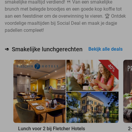
smakelijke maaltijd verdiend! 🍴 Van een smakelijke
brunch met belegde broodjes en een goede kop koffie tot
aan een feestdiner om de overwinning te vieren. 🏆 Ontdek
voordelige maaltijden bij Social Deal en maak je dagje
padellen compleet!
Smakelijke lunchgerechten
🥑
Bekijk alle deals
40%
Lunch voor 2 bij Fletcher Hotels
2