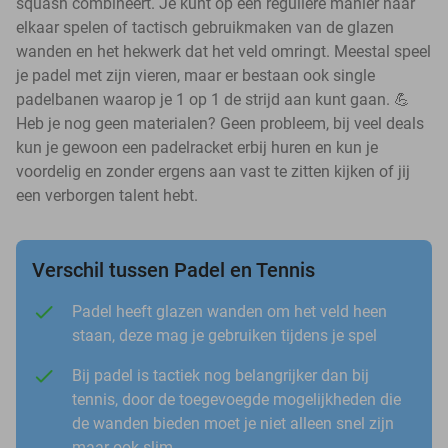
squash combineert. Je kunt op een reguliere manier naar
elkaar spelen of tactisch gebruikmaken van de glazen
wanden en het hekwerk dat het veld omringt. Meestal speel
je padel met zijn vieren, maar er bestaan ook single
padelbanen waarop je 1 op 1 de strijd aan kunt gaan. 💪
Heb je nog geen materialen? Geen probleem, bij veel deals
kun je gewoon een padelracket erbij huren en kun je
voordelig en zonder ergens aan vast te zitten kijken of jij
een verborgen talent hebt.
Verschil tussen Padel en Tennis
Padel heeft glazen wanden om het veld heen
staan, deze mag je gebruiken tijdens je spel
Bij padel is tactiek nog belangrijker dan bij
tennis, door de toegevoegde mogelijkheden die
de wanden bieden moet je niet alleen snel zijn
maar ook slim