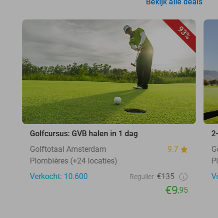
Bekijk alle deals
93%
Golfcursus: GVB halen in 1 dag
2
Golftotaal Amsterdam
9.7
G
Plombières (+24 locaties)
P
Verkocht: 10.600
€135
V
Regulier
€9
,95