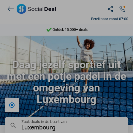
Bereikbaar vanaf 07:00
Ontdek 15.000+ deals
7 dagen per week beschikbaar
10+ miljoen leden
Daag jezelf sportief uit
9,4
met een potje padel in de
Ontdek 15.000+ deals
omgeving van
Luxembourg
Bij mij in de buurt
Zoek deals in de buurt van
Luxembourg