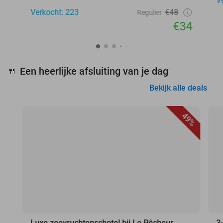
V
Verkocht: 223
€48
Regulier
€34
Een heerlijke afsluiting van je dag
🍴
Bekijk alle deals
49%
Luxe zeevruchtenschotel bij Le Pêcheur
3