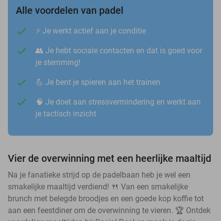
Alle voordelen van padel
⚡️ Je werkt actief aan je conditie
👥 Je hebt sociale contacten en dat is goed voor
je stemming!
💪 Je bent je spieren aan het trainen
🧠 Je doet aan stressvermindering en werkt aan
je tactisch inzicht
Vier de overwinning met een heerlijke maaltijd
Na je fanatieke strijd op de padelbaan heb je wel een
smakelijke maaltijd verdiend! 🍴 Van een smakelijke
brunch met belegde broodjes en een goede kop koffie tot
aan een feestdiner om de overwinning te vieren. 🏆 Ontdek