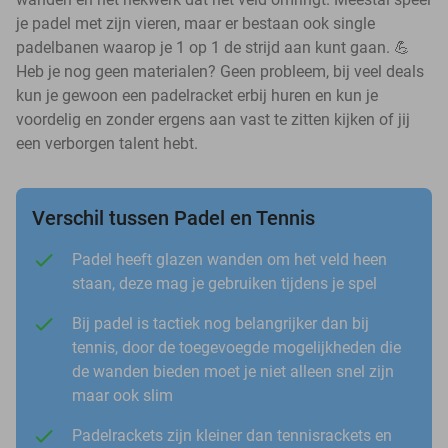
je padel met zijn vieren, maar er bestaan ook single
padelbanen waarop je 1 op 1 de strijd aan kunt gaan. 💪
Heb je nog geen materialen? Geen probleem, bij veel deals
kun je gewoon een padelracket erbij huren en kun je
voordelig en zonder ergens aan vast te zitten kijken of jij
een verborgen talent hebt.
Verschil tussen Padel en Tennis
Padel heeft glazen wanden om het veld heen
staan, deze mag je gebruiken tijdens je spel
Bij padel is tactiek nog belangrijker dan bij
tennis, door de toegevoegde mogelijkheden die
de wanden bieden moet je niet alleen snel zijn
maar ook slim
Padelrackets zijn kleiner dan tennisrackets en