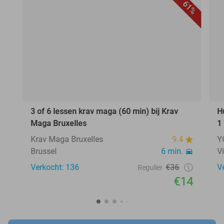
61%
3 of 6 lessen krav maga (60 min) bij Krav
H
Maga Bruxelles
1
Krav Maga Bruxelles
9.4
Y
Brussel
6 min.
V
Verkocht: 136
€36
V
Regulier
€14