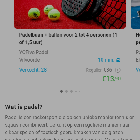
Padelbaan + ballen voor 2 tot 4 personen (1
H
of 1,5 uur)
p
YCFive Padel
P
Vilvoorde
10 min.
E
Verkocht: 28
€36
V
Regulier
€13
,90
Wat is padel?
Padel is een racketsport die op een unieke manier tennis en
squash combineert. Je kunt op een reguliere manier naar
elkaar spelen of tactisch gebruikmaken van de glazen
wanden en het hekwerk dat het veld omringt. Meestal speel