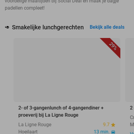
voordelige maaltijden bij Social Deal en maak je dagje
padellen compleet!
Smakelijke lunchgerechten
🥑
Bekijk alle deals
29%
2- of 3-gangenlunch of 4-gangendiner +
2
proeverij bij La Ligne Rouge
C
La Ligne Rouge
9.7
M
Hoeilaart
13 min.