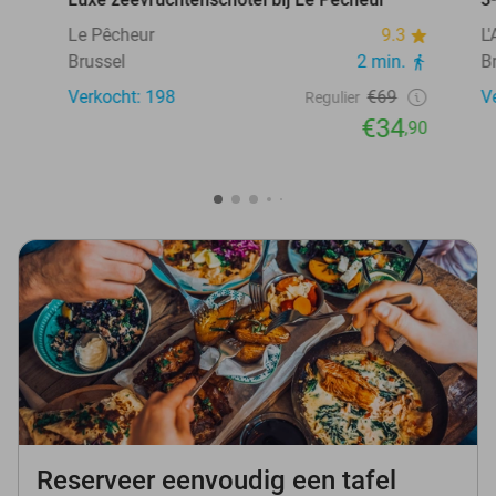
Le Pêcheur
9.3
L
Brussel
2 min.
B
Verkocht: 198
€69
V
Regulier
€34
,90
Reserveer eenvoudig een tafel