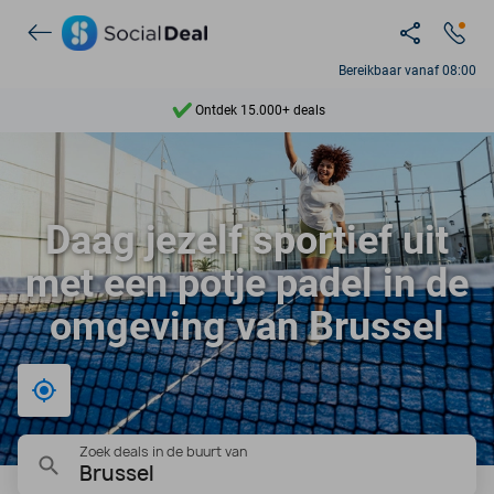
Bereikbaar vanaf 08:00
Ontdek 15.000+ deals
7 dagen per week beschikbaar
10+ miljoen leden
9,4
Daag jezelf sportief uit
Ontdek 15.000+ deals
met een potje padel in de
omgeving van Brussel
Bij mij in de buurt
Zoek deals in de buurt van
Brussel