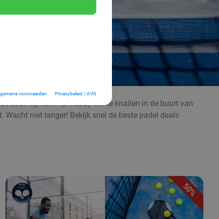
lgemene voorwaarden
Privacybeleid / AVG
j de baan op kunt. 😉 Ready om te knallen in de buurt van
. Wacht niet langer! Bekijk snel de beste padel deals
50%