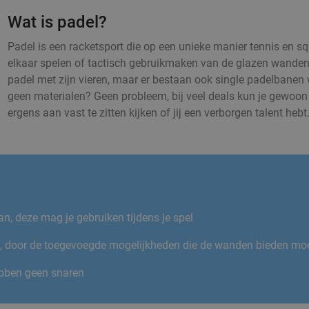
Wat is padel?
Padel is een racketsport die op een unieke manier tennis en s
elkaar spelen of tactisch gebruikmaken van de glazen wanden 
padel met zijn vieren, maar er bestaan ook single padelbanen 
geen materialen? Geen probleem, bij veel deals kun je gewoon 
ergens aan vast te zitten kijken of jij een verborgen talent hebt
n, deze mag je gebruiken tijdens je spel
nis, door de toegevoegde mogelijkheden die de wanden bieden moet
hebben geen snaren