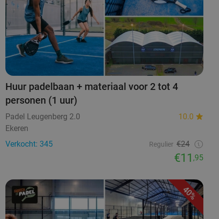
Huur padelbaan + materiaal voor 2 tot 4
personen (1 uur)
Padel Leugenberg 2.0
10.0
Ekeren
Verkocht: 345
€24
Regulier
€11
,95
40%