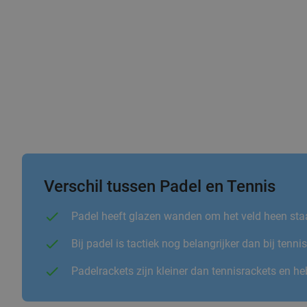
Verschil tussen Padel en Tennis
Padel heeft glazen wanden om het veld heen staa
Bij padel is tactiek nog belangrijker dan bij ten
Padelrackets zijn kleiner dan tennisrackets en 