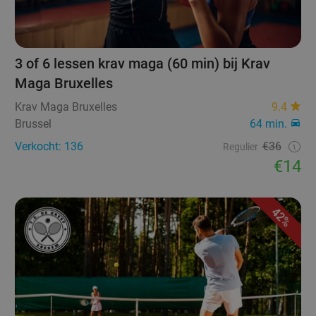
3 of 6 lessen krav maga (60 min) bij Krav
Maga Bruxelles
Krav Maga Bruxelles
9.4
Brussel
64 min.
Verkocht: 136
€36
Regulier
€14
42%