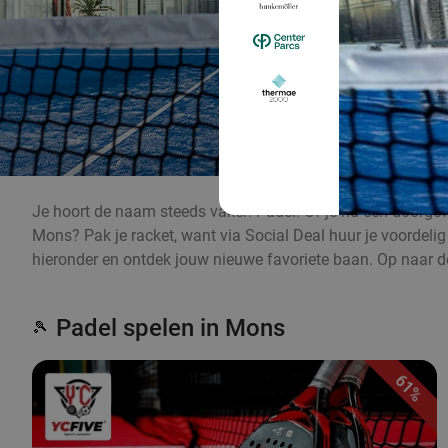
Je hoort de naam steeds vaker: Padel! Of je nu een doorgewi
Mons? Pak je racket, want via Social Deal huur je voordelig 
hieronder en ontdek jouw nieuwe favoriete baan. Op naar de
Padel spelen in Mons
🎾
61%