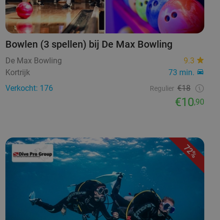
Bowlen (3 spellen) bij De Max Bowling
De Max Bowling
9.3
Kortrijk
73 min.
Verkocht: 176
€18
Regulier
€10
,90
72%