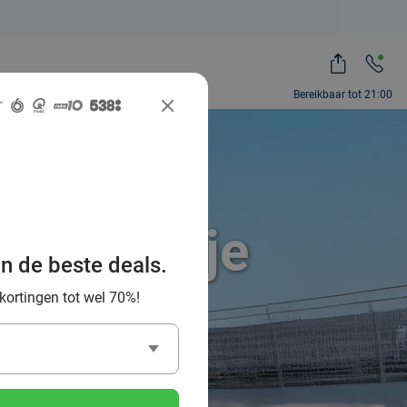
Bereikbaar tot 21:00
t een potje
an de beste deals.
an Mons
 kortingen tot wel 70%!