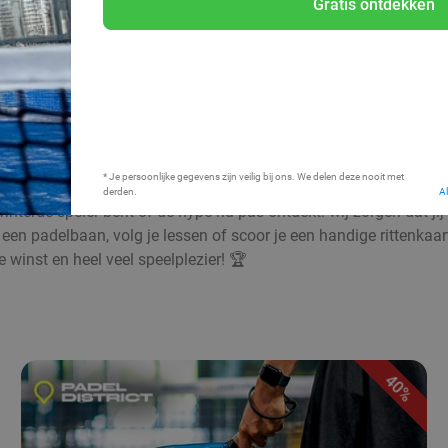
Gratis ontdekken
Bij mij in de buurt
* Je persoonlijke gegevens zijn veilig bij ons. We delen deze nooit met
derden.
A
nterde speler bent of de hype nu pas ontdekt: wij zorgen dat ji
een padelbaan, volg je lessen of scoor je een handige rittenkaart
 winst en heel veel speelplezier! 🏆
40%