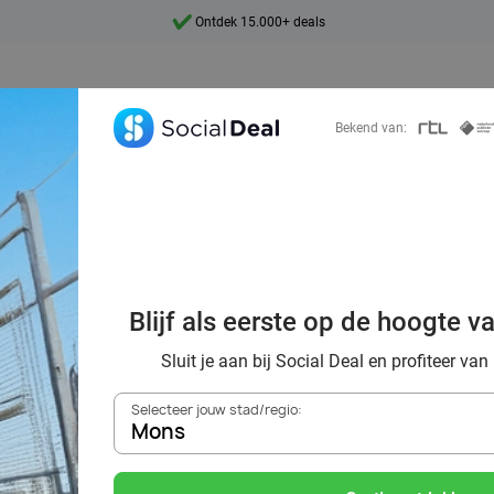
Ontdek 15.000+ deals
7 dagen per week beschikbaar
10+ miljoen leden
Bekend van:
9,4
Ontdek 15.000+ deals
f sportief uit me
Blijf als eerste op de hoogte v
in de omgeving v
Sluit je aan bij Social Deal en profiteer van
Selecteer jouw stad/regio:
Mons
Zoek deals in de buurt van
Mons