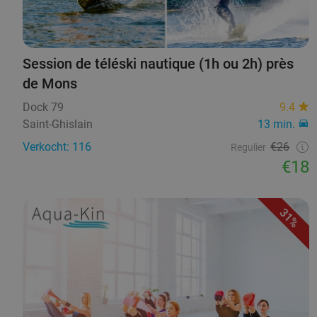
Session de téléski nautique (1h ou 2h) près
de Mons
Dock 79
9.4
Saint-Ghislain
13 min.
Verkocht: 116
€26
Regulier
€18
31%