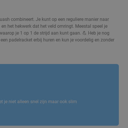
quash combineert. Je kunt op een reguliere manier naar
en het hekwerk dat het veld omringt. Meestal speel je
waarop je 1 op 1 de strijd aan kunt gaan. 💪 Heb je nog
een padelracket erbij huren en kun je voordelig en zonder
.
 je niet alleen snel zijn maar ook slim