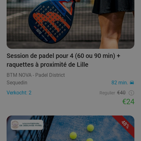
Session de padel pour 4 (60 ou 90 min) +
raquettes à proximité de Lille
BTM NOVA - Padel District
Sequedin
82 min.
Verkocht: 2
€40
Regulier
€24
48%