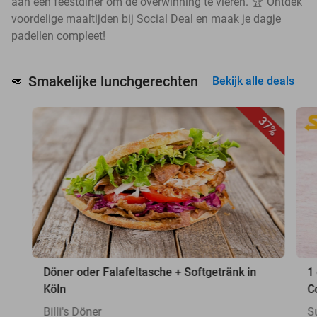
aan een feestdiner om de overwinning te vieren. 🏆 Ontdek
voordelige maaltijden bij Social Deal en maak je dagje
padellen compleet!
Smakelijke lunchgerechten
🥑
Bekijk alle deals
37%
Döner oder Falafeltasche + Softgetränk in
1
Köln
C
Billi's Döner
S