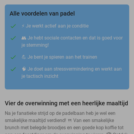
Alle voordelen van padel
⚡️ Je werkt actief aan je conditie
👥 Je hebt sociale contacten en dat is goed voor
je stemming!
💪 Je bent je spieren aan het trainen
🧠 Je doet aan stressvermindering en werkt aan
je tactisch inzicht
Vier de overwinning met een heerlijke maaltijd
Na je fanatieke strijd op de padelbaan heb je wel een
smakelijke maaltijd verdiend! 🍴 Van een smakelijke
brunch met belegde broodjes en een goede kop koffie tot