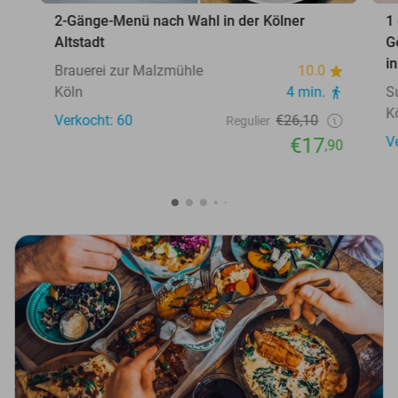
2-Gänge-Menü nach Wahl in der Kölner
1
Altstadt
G
i
Brauerei zur Malzmühle
10.0
Köln
4 min.
S
K
Verkocht: 60
€26,10
Regulier
€17
V
,90