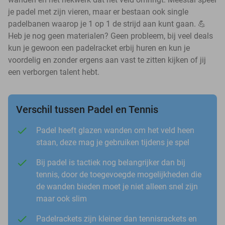
je padel met zijn vieren, maar er bestaan ook single
padelbanen waarop je 1 op 1 de strijd aan kunt gaan. 💪
Heb je nog geen materialen? Geen probleem, bij veel deals
kun je gewoon een padelracket erbij huren en kun je
voordelig en zonder ergens aan vast te zitten kijken of jij
een verborgen talent hebt.
Verschil tussen Padel en Tennis
Padel heeft glazen wanden om het veld heen
staan, deze mag je gebruiken tijdens je spel
Bij padel is tactiek nog belangrijker dan bij
tennis, door de toegevoegde mogelijkheden die
de wanden bieden moet je niet alleen snel zijn
maar ook slim
Padelrackets zijn kleiner dan tennisrackets en