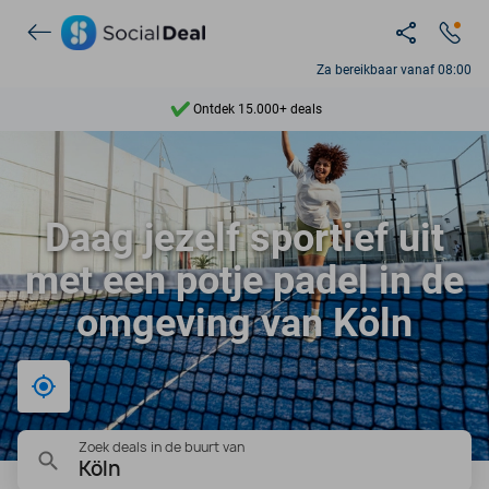
Za bereikbaar vanaf 08:00
Ontdek 15.000+ deals
7 dagen per week beschikbaar
10+ miljoen leden
Daag jezelf sportief uit
9,4
met een potje padel in de
Ontdek 15.000+ deals
omgeving van Köln
Bij mij in de buurt
Zoek deals in de buurt van
Köln