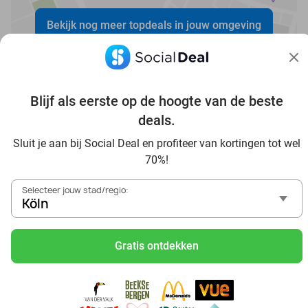
Bekijk nog meer topdeals in jouw omgeving
Blijf als eerste op de hoogte van de beste
deals.
Voordelig genieten in Köln: haal deal-inspiratie uit onze
Sluit je aan bij Social Deal en profiteer van kortingen tot wel
blogs
70%!
In die Sauna in Köln und Umgebung
Selecteer jouw stad/regio:
Tagesausflug zum Movie Park Germany mit Rabatt, von
Köln
Köln aus
Frühstück & Mittagessen in Köln
Gratis ontdekken
Reise von Köln aus und erlebe einen fantastischen Tag im
Freizeitpark Europa-Park
Besuche das Phantasialand von Köln aus und erlebe einen
phantastischen Tagesausflug