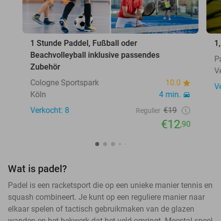
1 Stunde Paddel, Fußball oder
1
Beachvolleyball inklusive passendes
P
Zubehör
V
Cologne Sportspark
10.0
V
Köln
4 min.
Verkocht: 8
€19
Regulier
€12
,90
Wat is padel?
Padel is een racketsport die op een unieke manier tennis en
squash combineert. Je kunt op een reguliere manier naar
elkaar spelen of tactisch gebruikmaken van de glazen
wanden en het hekwerk dat het veld omringt. Meestal speel