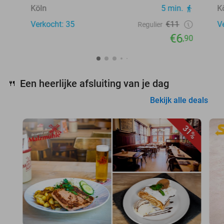
Köln
5 min.
K
Verkocht: 35
€11
V
Regulier
€6
,90
Een heerlijke afsluiting van je dag
🍴
Bekijk alle deals
31%