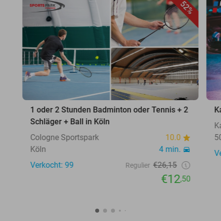
52%
1 oder 2 Stunden Badminton oder Tennis + 2
K
Schläger + Ball in Köln
K
Cologne Sportspark
10.0
5
Köln
4 min.
V
Verkocht: 99
€26,15
Regulier
€12
,50