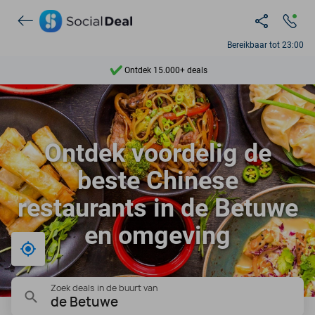
Bereikbaar tot 23:00
Ontdek 15.000+ deals
7 dagen per week beschikbaar
10+ miljoen leden
Ontdek voordelig de
9,4
beste Chinese
Ontdek 15.000+ deals
restaurants in de Betuwe
en omgeving
Bij mij in de buurt
Zoek deals in de buurt van
de Betuwe