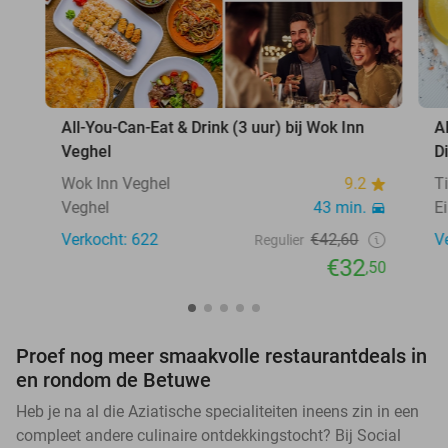
All-You-Can-Eat & Drink (3 uur) bij Wok Inn
A
Veghel
D
Wok Inn Veghel
9.2
T
Veghel
43 min.
E
Verkocht: 622
€42,60
V
Regulier
€32
,50
Proef nog meer smaakvolle restaurantdeals in
en rondom de Betuwe
Heb je na al die Aziatische specialiteiten ineens zin in een
compleet andere culinaire ontdekkingstocht? Bij Social