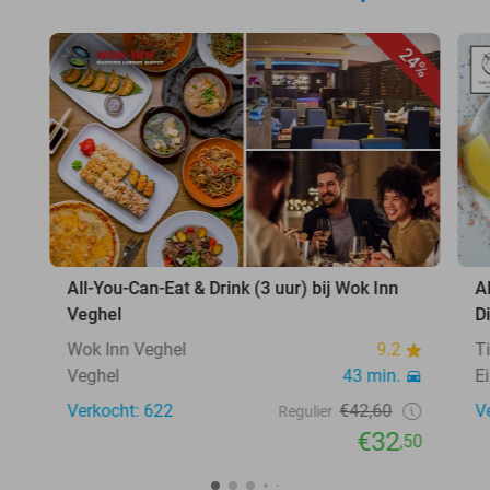
24%
All-You-Can-Eat & Drink (3 uur) bij Wok Inn
A
Veghel
D
Wok Inn Veghel
9.2
T
Veghel
43 min.
E
Verkocht: 622
€42,60
V
Regulier
€32
,50