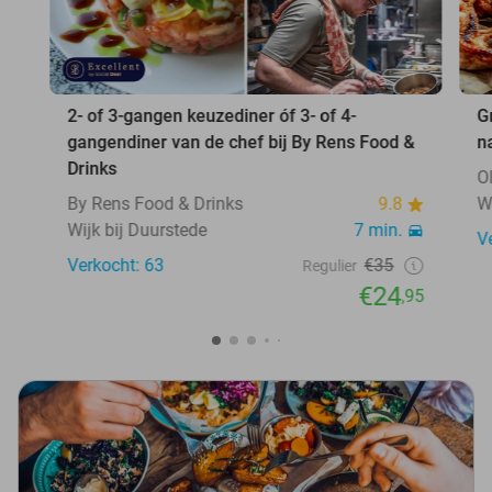
2- of 3-gangen keuzediner óf 3- of 4-
G
gangendiner van de chef bij By Rens Food &
n
Drinks
O
By Rens Food & Drinks
9.8
W
Wijk bij Duurstede
7 min.
V
Verkocht: 63
€35
Regulier
€24
,95