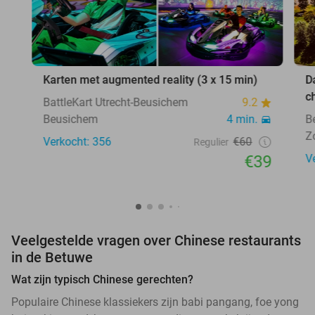
Karten met augmented reality (3 x 15 min)
D
c
BattleKart Utrecht-Beusichem
9.2
Beusichem
4 min.
B
Z
Verkocht: 356
€60
Regulier
€39
V
Veelgestelde vragen over Chinese restaurants
in de Betuwe
Wat zijn typisch Chinese gerechten?
Populaire Chinese klassiekers zijn babi pangang, foe yong