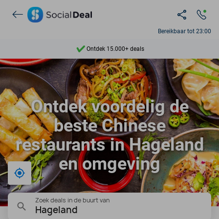
Bereikbaar tot 23:00
Ontdek 15.000+ deals
7 dagen per week beschikbaar
10+ miljoen leden
Ontdek voordelig de
9,4
beste Chinese
Ontdek 15.000+ deals
restaurants in Hageland
en omgeving
Bij mij in de buurt
Zoek deals in de buurt van
Hageland