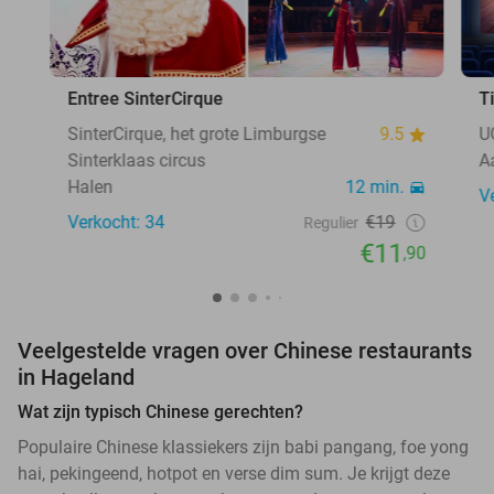
Entree SinterCirque
T
SinterCirque, het grote Limburgse
9.5
U
Sinterklaas circus
A
Halen
12 min.
V
Verkocht: 34
€19
Regulier
€11
,90
Veelgestelde vragen over Chinese restaurants
in Hageland
Wat zijn typisch Chinese gerechten?
Populaire Chinese klassiekers zijn babi pangang, foe yong
hai, pekingeend, hotpot en verse dim sum. Je krijgt deze