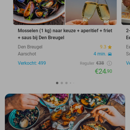
Mosselen (1 kg) naar keuze + aperitief + friet
2
+ saus bij Den Breugel
E
Den Breugel
9.3
E
Aarschot
4 min.
S
Verkocht: 499
€38
V
Regulier
€24
,90