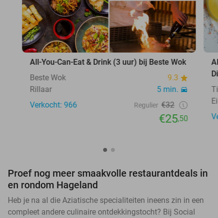
All-You-Can-Eat & Drink (3 uur) bij Beste Wok
A
D
Beste Wok
9.3
Rillaar
5 min.
T
E
Verkocht: 966
€32
Regulier
€25
V
,50
Proef nog meer smaakvolle restaurantdeals in
en rondom Hageland
Heb je na al die Aziatische specialiteiten ineens zin in een
compleet andere culinaire ontdekkingstocht? Bij Social