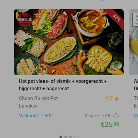
32%
Hot pot vlees- of vismix + voorgerecht +
A
bijgerecht + nagerecht
D
Chuan Ba Hot Pot
9.7
T
Lanaken
E
Verkocht: 1.692
€38
V
Regulier
€25
,90