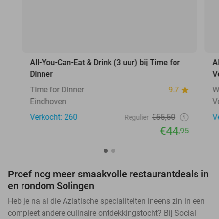
All-You-Can-Eat & Drink (3 uur) bij Time for
A
Dinner
V
Time for Dinner
9.7
W
Eindhoven
V
Verkocht: 260
€55,50
V
Regulier
€44
,95
Proef nog meer smaakvolle restaurantdeals in
en rondom Solingen
Heb je na al die Aziatische specialiteiten ineens zin in een
compleet andere culinaire ontdekkingstocht? Bij Social