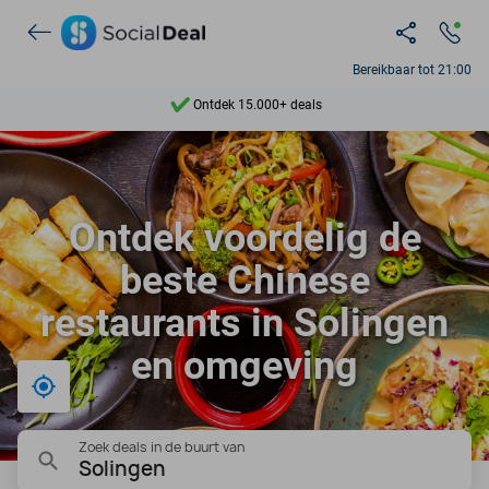
Ontdek 15.000+ deals
Bereikbaar tot 21:00
7 dagen per week beschikbaar
10+ miljoen leden
9,4
Ontdek voordelig de
Ontdek 15.000+ deals
beste Chinese
restaurants in Solingen
en omgeving
Bij mij in de buurt
Zoek deals in de buurt van
Solingen