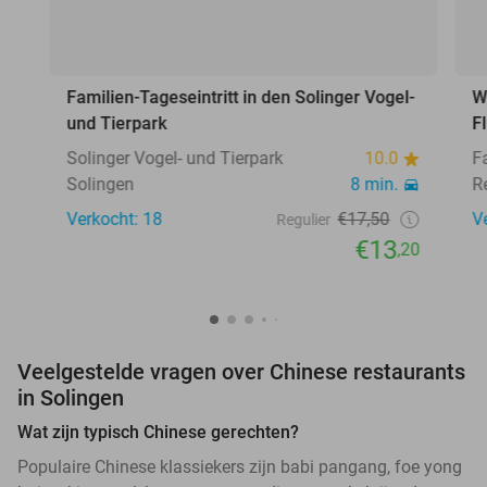
Familien-Tageseintritt in den Solinger Vogel-
W
und Tierpark
F
Solinger Vogel- und Tierpark
10.0
F
Solingen
8 min.
R
Verkocht: 18
€17,50
V
Regulier
€13
,20
Veelgestelde vragen over Chinese restaurants
in Solingen
Wat zijn typisch Chinese gerechten?
Populaire Chinese klassiekers zijn babi pangang, foe yong