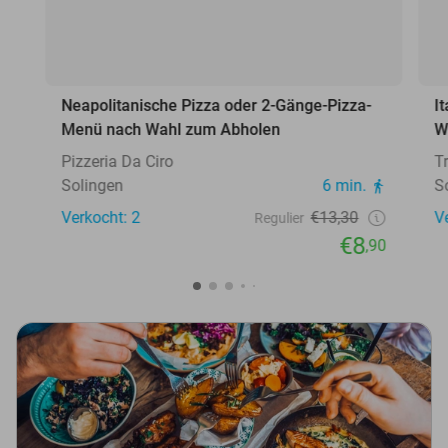
Neapolitanische Pizza oder 2-Gänge-Pizza-
I
Menü nach Wahl zum Abholen
W
Pizzeria Da Ciro
T
Solingen
6 min.
S
Verkocht: 2
€13,30
V
Regulier
€8
,90