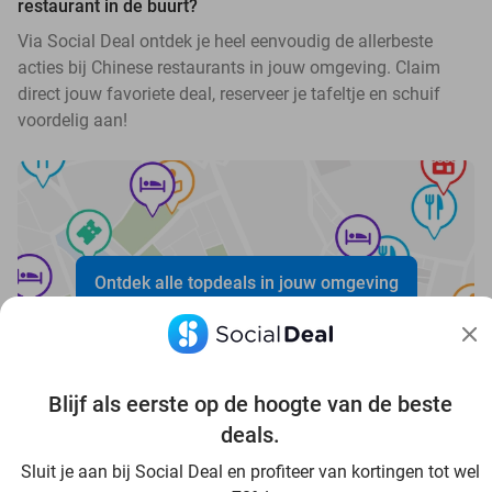
restaurant in de buurt?
Via Social Deal ontdek je heel eenvoudig de allerbeste
acties bij Chinese restaurants in jouw omgeving. Claim
direct jouw favoriete deal, reserveer je tafeltje en schuif
voordelig aan!
Ontdek alle topdeals in jouw omgeving
Blijf als eerste op de hoogte van de beste
deals.
Voordelig genieten in Solingen: haal deal-inspiratie uit
Sluit je aan bij Social Deal en profiteer van kortingen tot wel