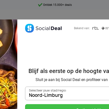
Ontdek 15.000+ deals
7 dagen per week beschikbaar
10+ miljoen leden
Bekend van:
9,4
Ontdek 15.000+ deals
oordelig de best
ants in Noord-Li
Blijf als eerste op de hoogte v
omgeving
Sluit je aan bij Social Deal en profiteer van
Selecteer jouw stad/regio:
Noord-Limburg
Zoek deals in de buurt van
Noord-Limburg