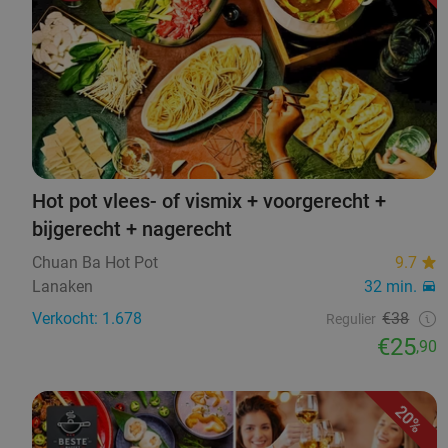
Hot pot vlees- of vismix + voorgerecht +
bijgerecht + nagerecht
Chuan Ba Hot Pot
9.7
Lanaken
32 min.
Verkocht: 1.678
€38
Regulier
€25
,90
20%