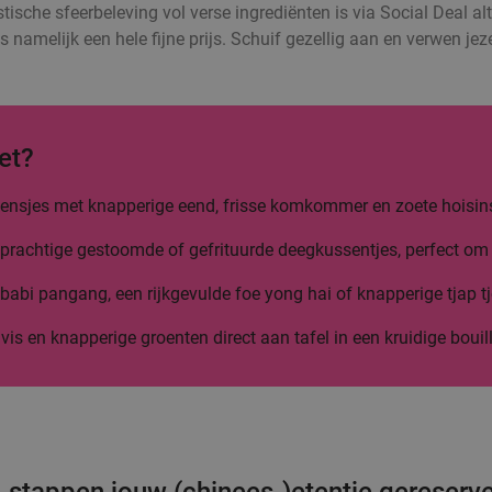
stische sfeerbeleving vol verse ingrediënten is via Social Deal alt
s namelijk een hele fijne prijs. Schuif gezellig aan en verwen j
et?
 flensjes met knapperige eend, frisse komkommer en zoete hoisin
prachtige gestoomde of gefrituurde deegkussentjes, perfect om 
abi pangang, een rijkgevulde foe yong hai of knapperige tjap tj
 vis en knapperige groenten direct aan tafel in een kruidige bouil