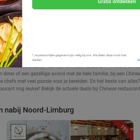
Gratis ontdekken
Bij mij in de buurt
* Je persoonlijke gegevens zijn veilig bij ons. We delen deze nooit met
derden.
A
jke, Aziatische smaken van een Chinees restaurant in Noord-Limb
m diner of een gezellige avond met de hele familie, bij een Chin
de chefs met veel passie voor je bereiden. En het beste van alles?
aurant nog leuker! Bekijk de actuele deals bij Chinese restaurant
en nabij Noord-Limburg
19%