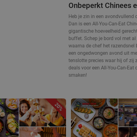
Onbeperkt Chinees e
Heb je zin in een avondvullend 
Dan is een All-You-Can-Eat Chin
gigantische hoeveelheid gerecht
buffet. Schep je bord vol met al
waarna de chef het razendsnel b
een ongedwongen avond uit met e
tenslotte precies waar hij of zij 
deals voor een All-You-Can-Eat d
smaken!
20%