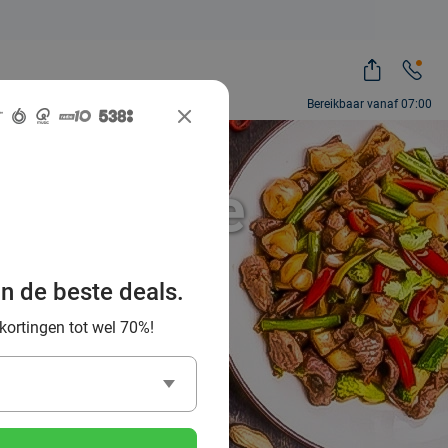
Bereikbaar vanaf 07:00
e Chinese
mburg en
an de beste deals.
 kortingen tot wel 70%!