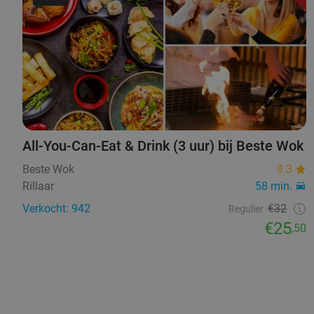
All-You-Can-Eat & Drink (3 uur) bij Beste Wok
Beste Wok
9.3
Rillaar
58 min.
Verkocht: 942
€32
Regulier
€25
,50