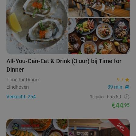
All-You-Can-Eat & Drink (3 uur) bij Time for
Dinner
Time for Dinner
9.7
Eindhoven
39 min.
Verkocht: 254
€55,50
Regulier
€44
,95
24%