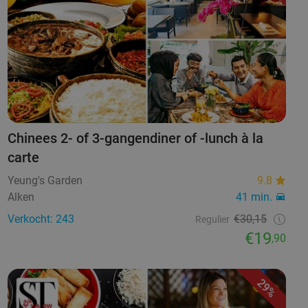
Chinees 2- of 3-gangendiner of -lunch à la
carte
Yeung's Garden
9.8
Alken
41 min.
Verkocht: 243
€30,15
Regulier
€19
,90
29%