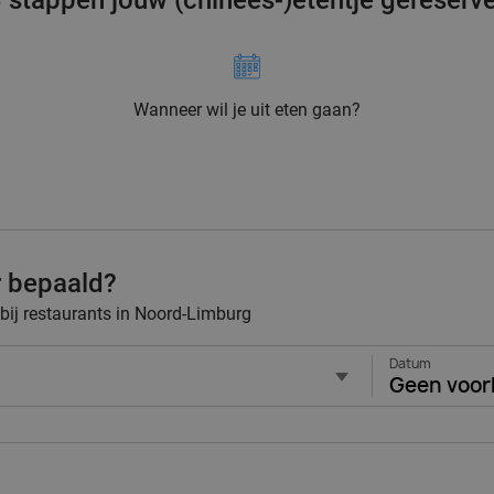
3 stappen jouw (chinees-)etentje gereserv
Wanneer wil je uit eten gaan?
r bepaald?
 bij restaurants in Noord-Limburg
Datum
Geen voor