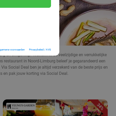
lgemene voorwaarden
Privacybeleid / AVG
urg en omgeving? Welkom in de veelzijdige en verrukkelijke
ees restaurant in Noord-Limburg beleef je gegarandeerd een
 Via Social Deal ben je altijd verzekerd van de beste prijs en
s en pak jouw korting via Social Deal.
34%