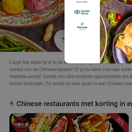
Loopt het water je al in de mond bij de gedachte aan de ri
wereld van de Chinese keuken! Of je nu kiest voor een intie
heerlijke avond. Geniet van alle oosterse specialiteiten die 
mooie kortingen. Zo wordt uit eten gaan in een Chinees rest
Chinese restaurants met korting in 
🍜
32%