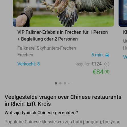
VIP Falkner-Erlebnis in Frechen für 1 Person
K
+ Begleitung oder 2 Personen
U
Falknerei Skyhunters-Frechen
H
Frechen
5 min.
V
Verkocht: 8
€124
Regulier
€84
,90
Veelgestelde vragen over Chinese restaurants
in Rhein-Erft-Kreis
Wat zijn typisch Chinese gerechten?
Populaire Chinese klassiekers zijn babi pangang, foe yong