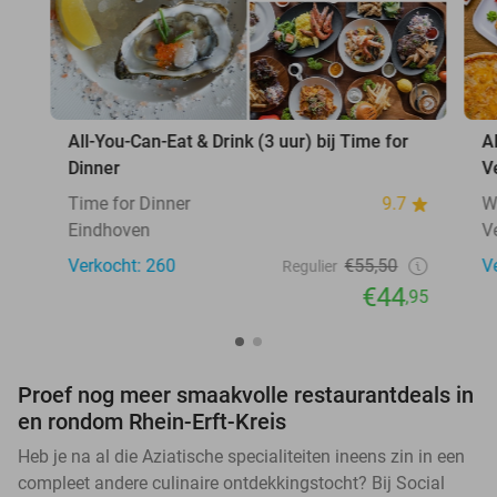
All-You-Can-Eat & Drink (3 uur) bij Time for
A
Dinner
V
Time for Dinner
9.7
W
Eindhoven
V
Verkocht: 260
€55,50
V
Regulier
€44
,95
Proef nog meer smaakvolle restaurantdeals in
en rondom Rhein-Erft-Kreis
Heb je na al die Aziatische specialiteiten ineens zin in een
compleet andere culinaire ontdekkingstocht? Bij Social