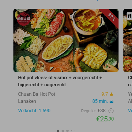
32%
Hot pot vlees- of vismix + voorgerecht +
C
bijgerecht + nagerecht
c
Chuan Ba Hot Pot
9.7
Y
Lanaken
85 min.
A
Verkocht: 1.690
€38
V
Regulier
€25
,90