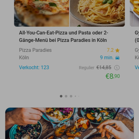
All-You-Can-Eat-Pizza und Pasta oder 2-
G
Gänge-Menü bei Pizza Paradies in Köln
(
Pizza Paradies
7.2
G
Köln
9 min.
K
Verkocht: 123
€14,85
V
Regulier
€8
,90