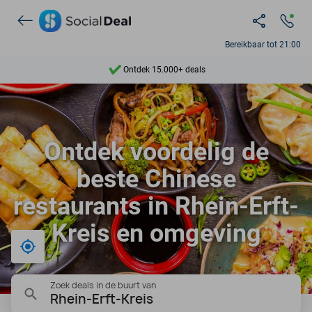
Bereikbaar tot 21:00
Ontdek 15.000+ deals
7 dagen per week beschikbaar
10+ miljoen leden
Ontdek voordelig de
9,4
beste Chinese
Ontdek 15.000+ deals
restaurants in Rhein-Erft-
Kreis en omgeving
Bij mij in de buurt
Zoek deals in de buurt van
Rhein-Erft-Kreis