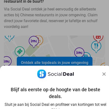
restaurant in de buurt?
Via Social Deal ontdek je heel eenvoudig de allerbeste
acties bij Chinese restaurants in jouw omgeving. Claim
direct jouw favoriete deal, reserveer je tafeltje en schuif
voordelig aan!
Ontdek alle topdeals in jouw omgeving
Blijf als eerste op de hoogte van de beste
deals.
Voordelig genieten in Rhein-Erft-Kreis: haal deal-
Sluit je aan bij Social Deal en profiteer van kortingen tot wel