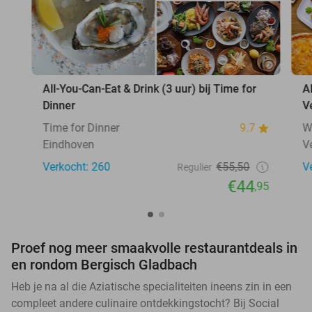
All-You-Can-Eat & Drink (3 uur) bij Time for
A
Dinner
V
Time for Dinner
9.7
W
Eindhoven
V
Verkocht: 260
€55,50
V
Regulier
€44
,95
Proef nog meer smaakvolle restaurantdeals in
en rondom Bergisch Gladbach
Heb je na al die Aziatische specialiteiten ineens zin in een
compleet andere culinaire ontdekkingstocht? Bij Social