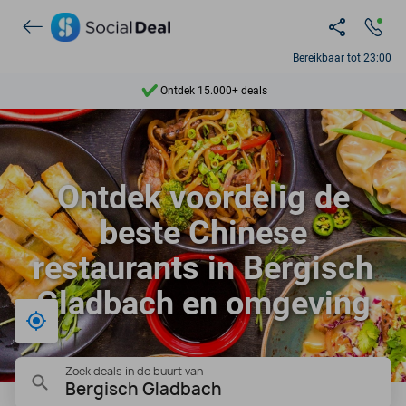
Bereikbaar tot 23:00
Ontdek 15.000+ deals
7 dagen per week beschikbaar
10+ miljoen leden
Ontdek voordelig de
9,4
beste Chinese
Ontdek 15.000+ deals
restaurants in Bergisch
Gladbach en omgeving
Bij mij in de buurt
Zoek deals in de buurt van
Bergisch Gladbach