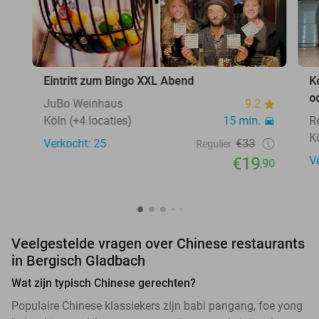
Eintritt zum Bingo XXL Abend
K
o
JuBo Weinhaus
9.2
Köln (+4 locaties)
15 min.
R
K
Verkocht: 25
€33
Regulier
€19
V
,90
Veelgestelde vragen over Chinese restaurants
in Bergisch Gladbach
Wat zijn typisch Chinese gerechten?
Populaire Chinese klassiekers zijn babi pangang, foe yong