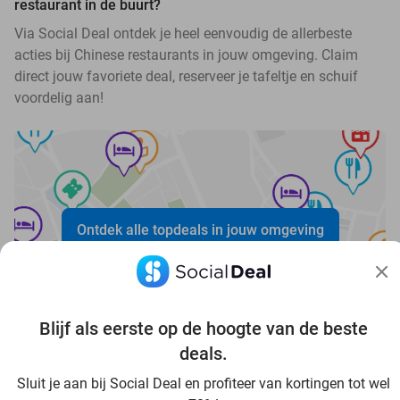
restaurant in de buurt?
Via Social Deal ontdek je heel eenvoudig de allerbeste
acties bij Chinese restaurants in jouw omgeving. Claim
direct jouw favoriete deal, reserveer je tafeltje en schuif
voordelig aan!
Ontdek alle topdeals in jouw omgeving
Blijf als eerste op de hoogte van de beste
deals.
Voordelig genieten in Bergisch Gladbach: haal deal-
Sluit je aan bij Social Deal en profiteer van kortingen tot wel