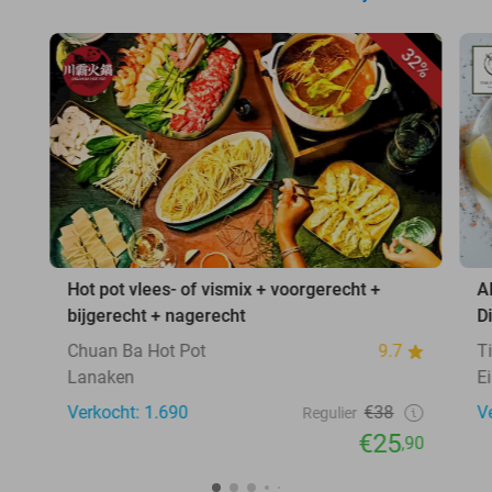
32%
Hot pot vlees- of vismix + voorgerecht +
A
bijgerecht + nagerecht
D
Chuan Ba Hot Pot
9.7
T
Lanaken
E
Verkocht: 1.690
€38
V
Regulier
€25
,90