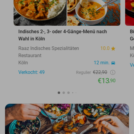
Indisches 2-, 3- oder 4-Gänge-Menü nach
B
Wahl in Köln
G
Raaz Indisches Spezialitäten
10.0
M
Restaurant
K
Köln
12 min.
V
Verkocht: 49
€22,90
Regulier
€13
,90