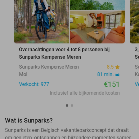
Overnachtingen voor 4 tot 8 personen bij
3
Sunparks Kempense Meren
S
Sunparks Kempense Meren
8.5
S
Mol
81 min.
K
€151
Verkocht: 977
V
Inclusief alle bijkomende kosten
Wat is Sunparks?
Sunparks is een Belgisch vakantieparkconcept dat draait
om genieten, ontspannen en bijzondere momenten samen