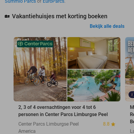
Summio Parcs
of
EuroParcs
.
Vakantiehuisjes met korting boeken
🏡
Bekijk alle deals
2, 3 of 4 overnachtingen voor 4 tot 6
M
personen in Center Parcs Limburgse Peel
R
B
Center Parcs Limburgse Peel
8.8
America
L