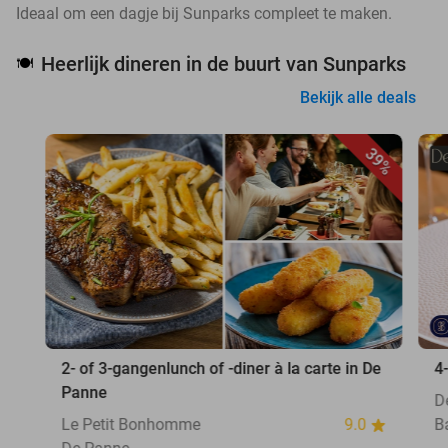
Ideaal om een dagje bij Sunparks compleet te maken.
Heerlijk dineren in de buurt van Sunparks
🍽️
Bekijk alle deals
39%
2- of 3-gangenlunch of -diner à la carte in De
4
Panne
D
Le Petit Bonhomme
9.0
B