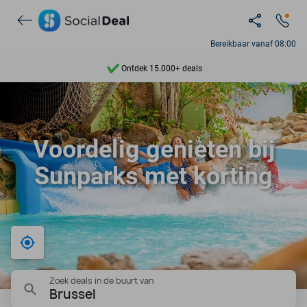
Bereikbaar vanaf 08:00
Ontdek 15.000+ deals
7 dagen per week beschikbaar
10+ miljoen leden
Voordelig genieten bij
9,4
Sunparks met korting
Ontdek 15.000+ deals
Bij mij in de buurt
Zoek deals in de buurt van
Brussel