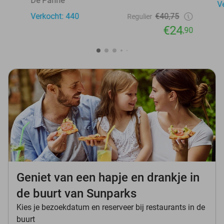
De Panne
V
Verkocht: 440
€40,75
Regulier
€24
,90
Geniet van een hapje en drankje in
de buurt van Sunparks
Kies je bezoekdatum en reserveer bij restaurants in de
buurt