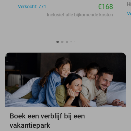
H
€168
Verkocht: 771
V
Inclusief alle bijkomende kosten
Boek een verblijf bij een
vakantiepark