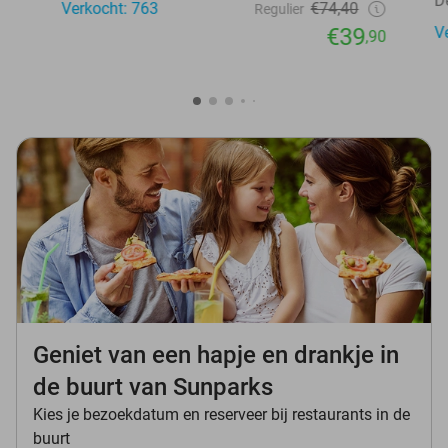
D
Verkocht: 763
€74,40
Regulier
€39
V
,90
Geniet van een hapje en drankje in
de buurt van Sunparks
Kies je bezoekdatum en reserveer bij restaurants in de
buurt