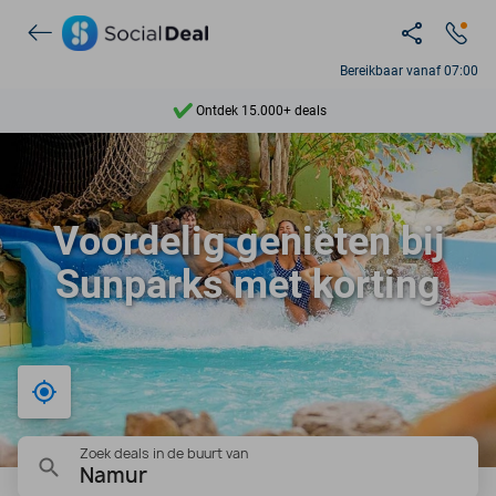
Bereikbaar vanaf 07:00
Ontdek 15.000+ deals
7 dagen per week beschikbaar
10+ miljoen leden
Voordelig genieten bij
9,4
Sunparks met korting
Ontdek 15.000+ deals
Bij mij in de buurt
Zoek deals in de buurt van
Namur