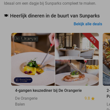
Ideaal om een dagje bij Sunparks compleet te maken.
Heerlijk dineren in de buurt van Sunparks
🍽️
Bekijk alle deals
46%
4-gangen keuzediner bij De Orangerie
2
P
De Orangerie
9.8
Balen
L