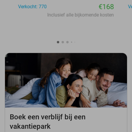
€168
Verkocht: 770
V
Inclusief alle bijkomende kosten
Boek een verblijf bij een
vakantiepark