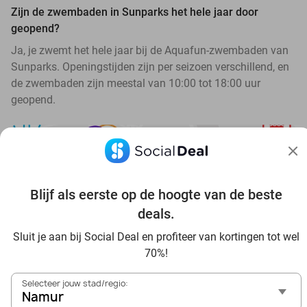
Zijn de zwembaden in Sunparks het hele jaar door
geopend?
Ja, je zwemt het hele jaar bij de Aquafun-zwembaden van
Sunparks. Openingstijden zijn per seizoen verschillend, en
de zwembaden zijn meestal van 10:00 tot 18:00 uur
geopend.
Blijf als eerste op de hoogte van de beste
Ontdek alle topdeals in jouw omgeving
deals.
Sluit je aan bij Social Deal en profiteer van kortingen tot wel
70%!
Selecteer jouw stad/regio:
Namur