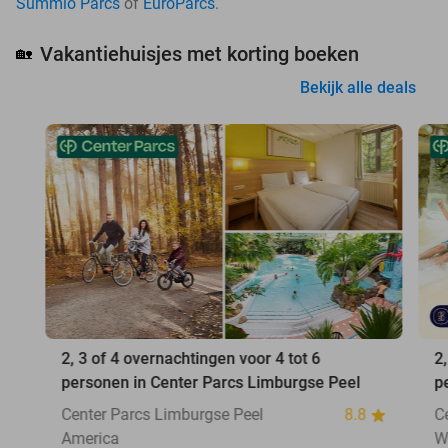
Summio Parcs
of
EuroParcs
.
Vakantiehuisjes met korting boeken
🏡
Bekijk alle deals
2, 3 of 4 overnachtingen voor 4 tot 6
2
personen in Center Parcs Limburgse Peel
p
Center Parcs Limburgse Peel
8.8
C
America
W