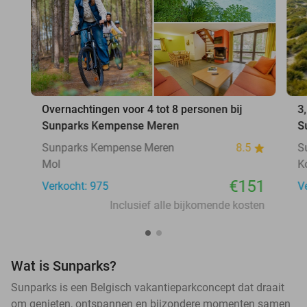
Overnachtingen voor 4 tot 8 personen bij
3
Sunparks Kempense Meren
S
Sunparks Kempense Meren
8.5
S
Mol
K
€151
Verkocht: 975
V
Inclusief alle bijkomende kosten
Wat is Sunparks?
Sunparks is een Belgisch vakantieparkconcept dat draait
om genieten, ontspannen en bijzondere momenten samen