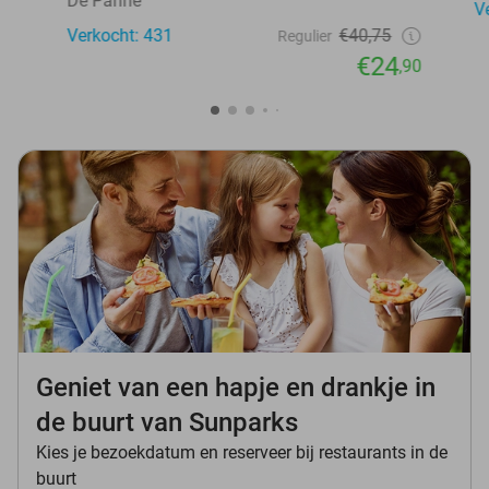
De Panne
V
Verkocht: 431
€40,75
Regulier
€24
,90
Geniet van een hapje en drankje in
de buurt van Sunparks
Kies je bezoekdatum en reserveer bij restaurants in de
buurt