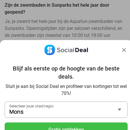
Zijn de zwembaden in Sunparks het hele jaar door
geopend?
Ja, je zwemt het hele jaar bij de Aquafun-zwembaden van
Sunparks. Openingstijden zijn per seizoen verschillend, en
de zwembaden zijn meestal van 10:00 tot 18:00 uur
geopend.
Blijf als eerste op de hoogte van de beste
deals.
Ontdek alle topdeals in jouw omgeving
Sluit je aan bij Social Deal en profiteer van kortingen tot wel
70%!
Selecteer jouw stad/regio:
Mons
Gratis ontdekken