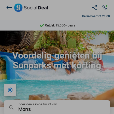
Bereikbaar tot 21:00
Ontdek 15.000+ deals
7 dagen per week beschikbaar
10+ miljoen leden
Voordelig genieten bij
9,4
Sunparks met korting
Ontdek 15.000+ deals
Bij mij in de buurt
Zoek deals in de buurt van
Mons