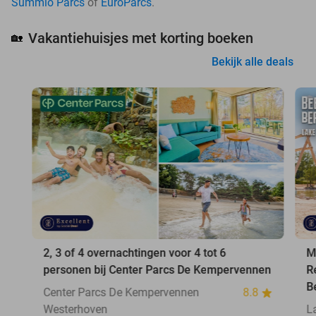
Summio Parcs
of
EuroParcs
.
Vakantiehuisjes met korting boeken
🏡
Bekijk alle deals
2, 3 of 4 overnachtingen voor 4 tot 6
M
personen bij Center Parcs De Kempervennen
R
B
Center Parcs De Kempervennen
8.8
Westerhoven
L