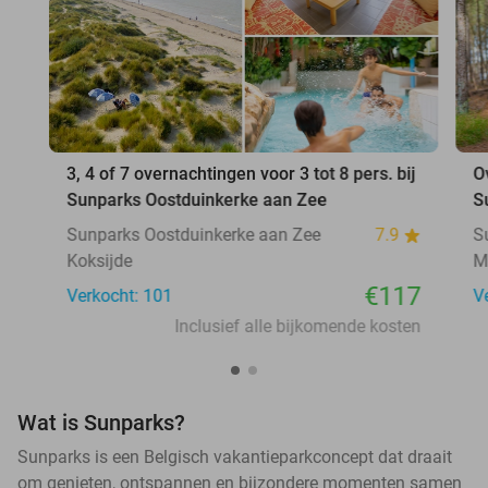
3, 4 of 7 overnachtingen voor 3 tot 8 pers. bij
O
Sunparks Oostduinkerke aan Zee
S
Sunparks Oostduinkerke aan Zee
7.9
S
Koksijde
M
€117
Verkocht: 101
V
Inclusief alle bijkomende kosten
Wat is Sunparks?
Sunparks is een Belgisch vakantieparkconcept dat draait
om genieten, ontspannen en bijzondere momenten samen