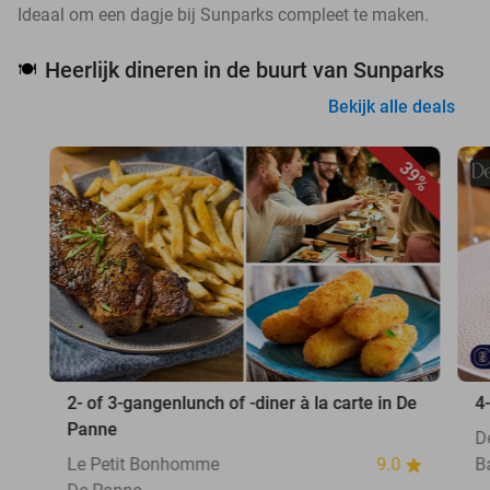
Ideaal om een dagje bij Sunparks compleet te maken.
Heerlijk dineren in de buurt van Sunparks
🍽️
Bekijk alle deals
39%
2- of 3-gangenlunch of -diner à la carte in De
4
Panne
D
Le Petit Bonhomme
9.0
B