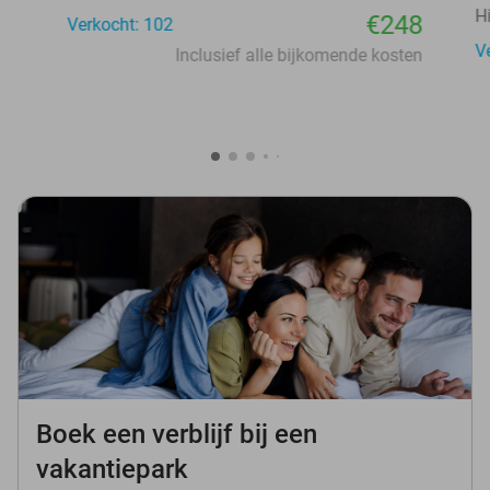
H
€248
Verkocht: 102
V
Inclusief alle bijkomende kosten
Boek een verblijf bij een
vakantiepark