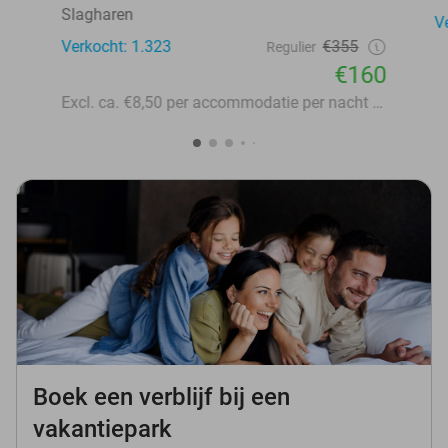
Slagharen
V
Verkocht: 1.323
€355
Regulier
€160
Excl. ca. €8,50 per accommodatie per nacht aan lokale heffingen
Boek een verblijf bij een
vakantiepark