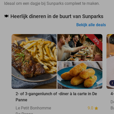
Ideaal om een dagje bij Sunparks compleet te maken.
Heerlijk dineren in de buurt van Sunparks
🍽️
Bekijk alle deals
39%
2- of 3-gangenlunch of -diner à la carte in De
4
Panne
D
Le Petit Bonhomme
9.0
B