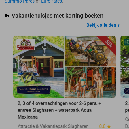
Summio Parcs
of
EuroParcs
.
Vakantiehuisjes met korting boeken
🏡
Bekijk alle deals
55%
2, 3 of 4 overnachtingen voor 2-6 pers. +
2
entree Slagharen + waterpark Aqua
p
Mexicana
C
Attractie & Vakantiepark Slagharen
8.8
D