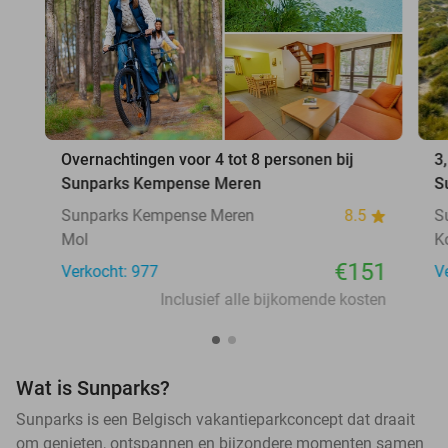
Overnachtingen voor 4 tot 8 personen bij
3
Sunparks Kempense Meren
S
Sunparks Kempense Meren
8.5
S
Mol
K
€151
Verkocht: 977
V
Inclusief alle bijkomende kosten
Wat is Sunparks?
Sunparks is een Belgisch vakantieparkconcept dat draait
om genieten, ontspannen en bijzondere momenten samen