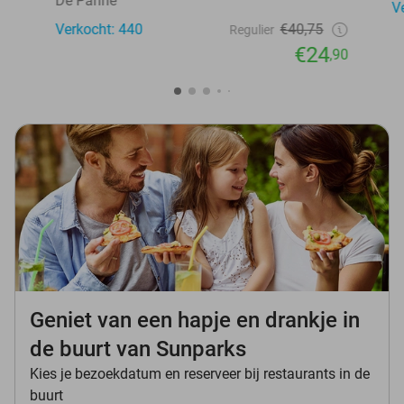
De Panne
V
Verkocht: 440
€40,75
Regulier
€24
,90
Geniet van een hapje en drankje in
de buurt van Sunparks
Kies je bezoekdatum en reserveer bij restaurants in de
buurt