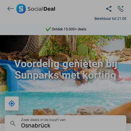
Bereikbaar tot 21:00
Ontdek 15.000+ deals
7 dagen per week beschikbaar
10+ miljoen leden
Voordelig genieten bij
9,4
Sunparks met korting
Ontdek 15.000+ deals
Bij mij in de buurt
Zoek deals in de buurt van
Osnabrück