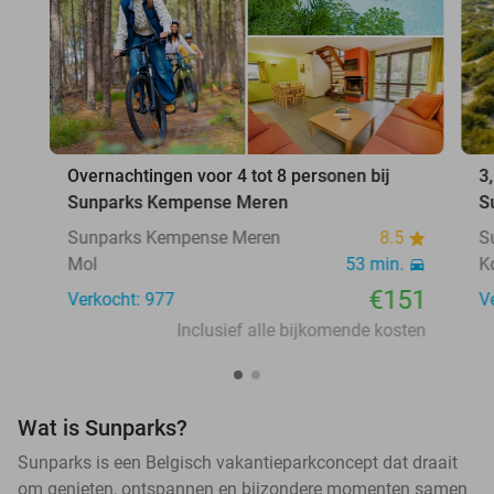
Overnachtingen voor 4 tot 8 personen bij
3
Sunparks Kempense Meren
S
Sunparks Kempense Meren
8.5
S
Mol
53 min.
K
€151
Verkocht: 977
V
Inclusief alle bijkomende kosten
Wat is Sunparks?
Sunparks is een Belgisch vakantieparkconcept dat draait
om genieten, ontspannen en bijzondere momenten samen