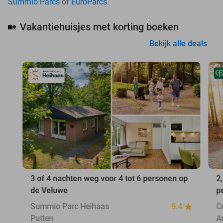
Summio Parcs
of
EuroParcs
.
Vakantiehuisjes met korting boeken
🏡
Bekijk alle deals
3 of 4 nachten weg voor 4 tot 6 personen op
2
de Veluwe
p
Summio Parc Heihaas
9.4
C
Putten
A