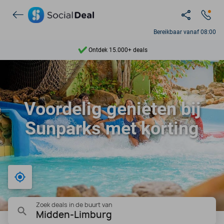
Bereikbaar vanaf 08:00
Ontdek 15.000+ deals
7 dagen per week beschikbaar
10+ miljoen leden
Voordelig genieten bij
9,4
Sunparks met korting
Ontdek 15.000+ deals
Bij mij in de buurt
Zoek deals in de buurt van
Midden-Limburg