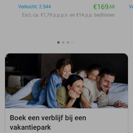
€169
Verkocht: 2.544
,68
V
Excl. ca. €1,79 p.p.p.n. en €14 p.p. bedlinnen
Boek een verblijf bij een
vakantiepark