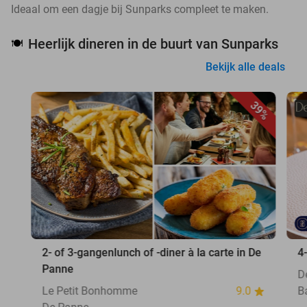
Ideaal om een dagje bij Sunparks compleet te maken.
Heerlijk dineren in de buurt van Sunparks
🍽️
Bekijk alle deals
39%
2- of 3-gangenlunch of -diner à la carte in De
4
Panne
D
Le Petit Bonhomme
9.0
B