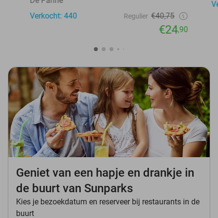
De Panne
V
Verkocht: 440
€40,75
Regulier
€24
,90
Geniet van een hapje en drankje in
de buurt van Sunparks
Kies je bezoekdatum en reserveer bij restaurants in de
buurt