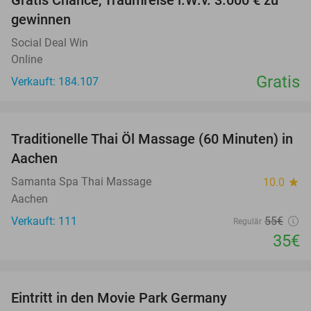
gewinnen
Social Deal Win
Online
Gratis
Verkauft: 184.107
favorite_border
Traditionelle Thai Öl Massage (60 Minuten) in
36%
Aachen
Samanta Spa Thai Massage
10.0
star
Aachen
Verkauft: 111
55€
Regulär
35€
favorite_border
Eintritt in den Movie Park Germany
38%