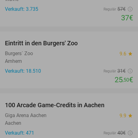
Verkauft: 3.735
57€
Regulär
37€
favorite_border
Eintritt in den Burgers' Zoo
18%
Burgers´ Zoo
9.6
star
Arnhem
Verkauft: 18.510
31€
Regulär
25
€
,50
favorite_border
100 Arcade Game-Credits in Aachen
50%
Giga Arena Aachen
9.9
star
Aachen
Verkauft: 471
40€
Regulär