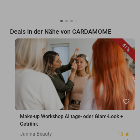
Deals in der Nähe von CARDAMOME
41%
favorite_border
Make-up Workshop Alltags- oder Glam-Look +
Getränk
Janina Beauty
10
star