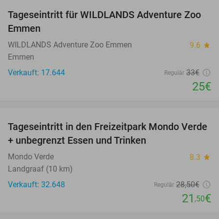
Tageseintritt für WILDLANDS Adventure Zoo
24%
Emmen
WILDLANDS Adventure Zoo Emmen
9.6
star
Emmen
Verkauft: 17.644
33€
Regulär
25€
favorite_border
Tageseintritt in den Freizeitpark Mondo Verde
25%
+ unbegrenzt Essen und Trinken
Mondo Verde
8.3
star
Landgraaf (10 km)
Verkauft: 32.648
28
,50
€
Regulär
21
€
,50