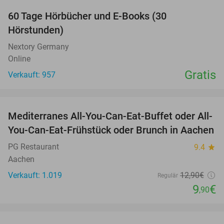
60 Tage Hörbücher und E-Books (30
Hörstunden)
Nextory Germany
Online
Gratis
Verkauft: 957
favorite_border
Mediterranes All-You-Can-Eat-Buffet oder All-
23%
You-Can-Eat-Frühstück oder Brunch in Aachen
PG Restaurant
9.4
star
Aachen
Verkauft: 1.019
12
,90
€
Regulär
9
€
,90
favorite_border