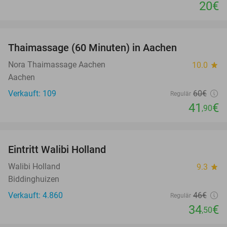
20€
favorite_border
Thaimassage (60 Minuten) in Aachen
30%
Nora Thaimassage Aachen
10.0
star
Aachen
Verkauft: 109
60€
Regulär
41
€
,90
favorite_border
Eintritt Walibi Holland
25%
Walibi Holland
9.3
star
Biddinghuizen
Verkauft: 4.860
46€
Regulär
34
€
,50
favorite_border