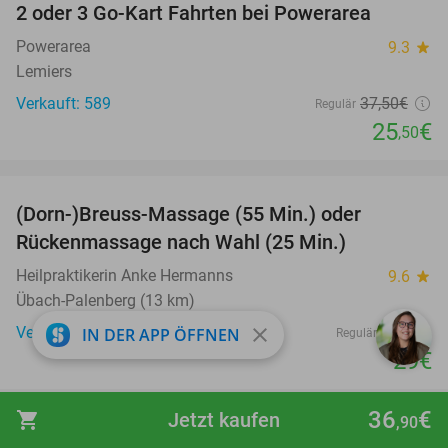
2 oder 3 Go-Kart Fahrten bei Powerarea
32%
Powerarea
9.3
star
Lemiers
Verkauft: 589
37
,50
€
Regulär
25
€
,50
favorite_border
(Dorn-)Breuss-Massage (55 Min.) oder
55%
Rückenmassage nach Wahl (25 Min.)
Heilpraktikerin Anke Hermanns
9.6
star
Übach-Palenberg (13 km)
Verkauft: 7
65€
close
IN DER APP ÖFFNEN
Regulär
29€
favorite_border
36
€
shopping_cart
Jetzt kaufen
,90
1 oder 2 Übernachtung(en) für 2 + Frühstück +