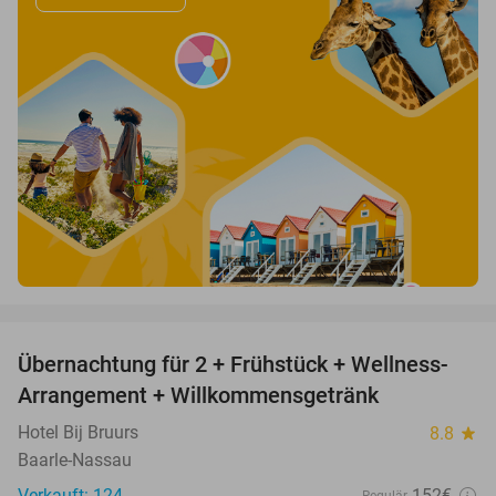
favorite_border
Übernachtung für 2 + Frühstück + Wellness-
11%
Arrangement + Willkommensgetränk
Hotel Bij Bruurs
8.8
star
Baarle-Nassau
Verkauft: 124
152€
Regulär