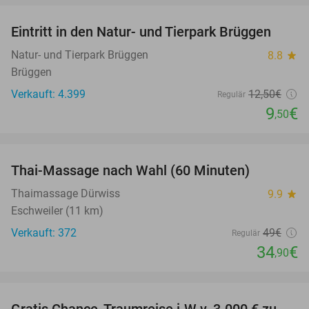
Eintritt in den Natur- und Tierpark Brüggen
24%
Natur- und Tierpark Brüggen
8.8
star
Brüggen
Verkauft: 4.399
12
,50
€
Regulär
9
€
,50
favorite_border
Thai-Massage nach Wahl (60 Minuten)
29%
Thaimassage Dürwiss
9.9
star
Eschweiler (11 km)
Verkauft: 372
49€
Regulär
34
€
,90
favorite_border
Gratis Chance, Traumreise i.W.v. 3.000 € zu