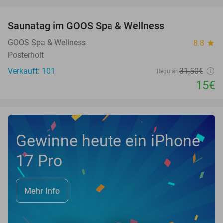
favorite_border
Saunatag im GOOS Spa & Wellness
52%
NEW
TODAY
GOOS Spa & Wellness
8.8
star
Posterholt
Verkauft: 101
31
,50
€
Regulär
15€
Gewinne heute ein iPhone
17 Pro
Mehr Info