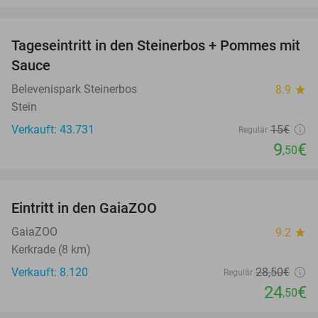
favorite_border
Tageseintritt in den Steinerbos + Pommes mit
37%
Sauce
Belevenispark Steinerbos
8.9
star
Stein
Verkauft: 43.731
15€
Regulär
9
€
,50
favorite_border
Eintritt in den GaiaZOO
14%
GaiaZOO
9.2
star
Kerkrade (8 km)
Verkauft: 8.120
28
,50
€
Regulär
24
€
,50
favorite_border