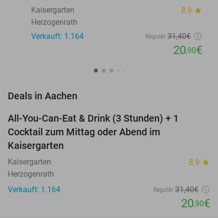
Kaisergarten
8.9
star
Herzogenrath
Verkauft: 1.164
31
,40
€
Regulär
20
€
,90
favorite_border
Deals in Aachen
All-You-Can-Eat & Drink (3 Stunden) + 1
33%
Cocktail zum Mittag oder Abend im
Kaisergarten
Kaisergarten
8.9
star
Herzogenrath
Verkauft: 1.164
31
,40
€
Regulär
20
€
,90