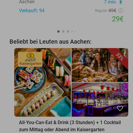
Aachen
7 min.
directions_walk
Verkauft: 94
49€
Regulär
29€
Beliebt bei Leuten aus Aachen:
33%
favorite_border
All-You-Can-Eat & Drink (3 Stunden) + 1 Cocktail
zum Mittag oder Abend im Kaisergarten