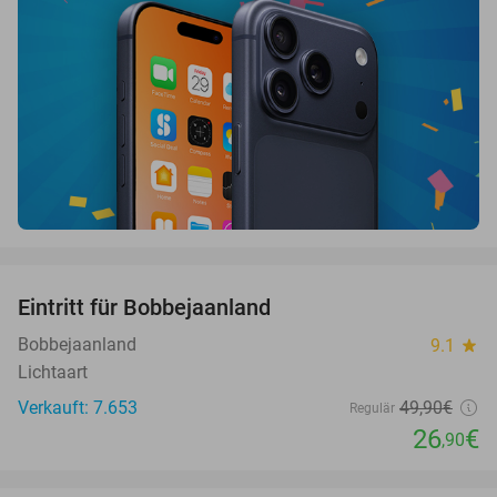
favorite_border
Eintritt für Bobbejaanland
46%
Bobbejaanland
9.1
star
Lichtaart
Verkauft: 7.653
49
,90
€
Regulär
26
€
,90
favorite_border