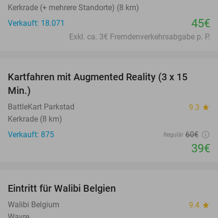
Kerkrade (+ mehrere Standorte) (8 km)
45€
Verkauft: 18.071
Exkl. ca. 3€ Fremdenverkehrsabgabe p. P.
favorite_border
Kartfahren mit Augmented Reality (3 x 15
35%
Min.)
BattleKart Parkstad
9.3
star
Kerkrade (8 km)
Verkauft: 875
60€
Regulär
39€
favorite_border
Eintritt für Walibi Belgien
35%
Walibi Belgium
9.4
star
Wavre