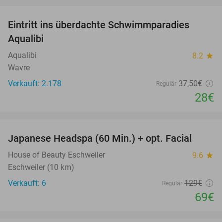
Eintritt ins überdachte Schwimmparadies
25%
Aqualibi
Aqualibi
8.2
star
Wavre
Verkauft: 2.178
37
,50
€
Regulär
28€
favorite_border
Japanese Headspa (60 Min.) + opt. Facial
47%
House of Beauty Eschweiler
9.6
star
Eschweiler (10 km)
Verkauft: 6
129€
Regulär
69€
favorite_border