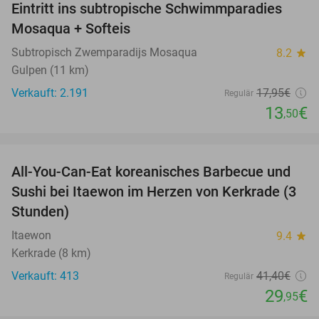
Eintritt ins subtropische Schwimmparadies
25%
Mosaqua + Softeis
Subtropisch Zwemparadijs Mosaqua
8.2
star
Gulpen (11 km)
Verkauft: 2.191
17
,95
€
Regulär
13
€
,50
favorite_border
All-You-Can-Eat koreanisches Barbecue und
28%
Sushi bei Itaewon im Herzen von Kerkrade (3
Stunden)
Itaewon
9.4
star
Kerkrade (8 km)
Verkauft: 413
41
,40
€
Regulär
29
€
,95
favorite_border