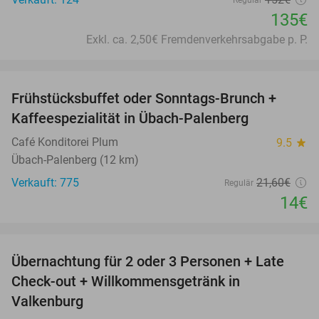
135€
Exkl. ca. 2,50€ Fremdenverkehrsabgabe p. P.
favorite_border
Frühstücksbuffet oder Sonntags-Brunch +
35%
Kaffeespezialität in Übach-Palenberg
Café Konditorei Plum
9.5
star
Übach-Palenberg (12 km)
Verkauft: 775
21
,60
€
Regulär
14€
favorite_border
Übernachtung für 2 oder 3 Personen + Late
40%
Check-out + Willkommensgetränk in
Valkenburg