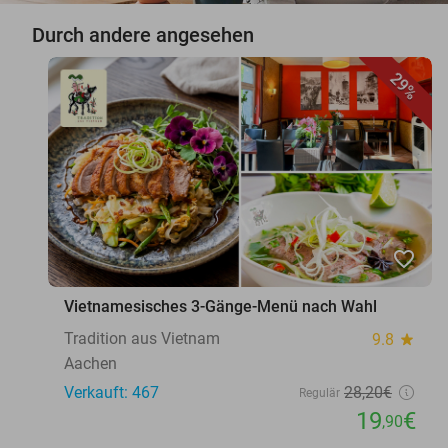
Durch andere angesehen
29%
favorite_border
Vietnamesisches 3-Gänge-Menü nach Wahl
Tradition aus Vietnam
9.8
star
Aachen
Verkauft: 467
28
,20
€
Regulär
19
€
,90