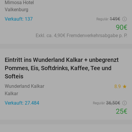
Mimosa Hotel
Valkenburg
Verkauft: 137
149€
Regulär
90€
Exkl. ca. 4,90€ Fremdenverkehrsabgabe p. P.
favorite_border
Eintritt ins Wunderland Kalkar + unbegrenzt
32%
Pommes, Eis, Softdrinks, Kaffee, Tee und
Softeis
Wunderland Kalkar
8.9
star
Kalkar
Verkauft: 27.484
36
,50
€
Regulär
25€
favorite_border