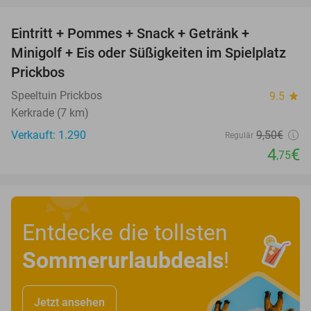
Eintritt + Pommes + Snack + Getränk +
50%
Minigolf + Eis oder Süßigkeiten im Spielplatz
Prickbos
Speeltuin Prickbos
9.5
star
Kerkrade (7 km)
Verkauft: 1.290
9
,50
€
Regulär
4
€
,75
Entdecke die tollsten
Sommerurlaubdeals
!
Jetzt ansehen