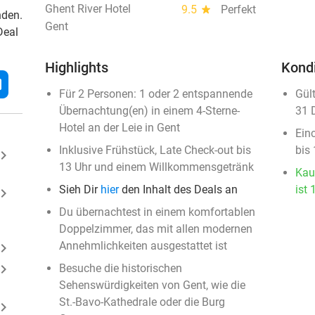
Ghent River Hotel
9.5
star
Perfekt
nden.
Gent
Deal
Highlights
Kond
l
Für 2 Personen: 1 oder 2 entspannende
Gül
Übernachtung(en) in einem 4-Sterne-
31 
Hotel an der Leie in Gent
Ein
Inklusive Frühstück, Late Check-out bis
bis
ard_arrow_right
13 Uhr und einem Willkommensgetränk
Kau
Sieh Dir
hier
den Inhalt des Deals an
ist 
ard_arrow_right
Du übernachtest in einem komfortablen
Doppelzimmer, das mit allen modernen
Annehmlichkeiten ausgestattet ist
ard_arrow_right
ard_arrow_right
Besuche die historischen
Sehenswürdigkeiten von Gent, wie die
St.-Bavo-Kathedrale oder die Burg
ard_arrow_right