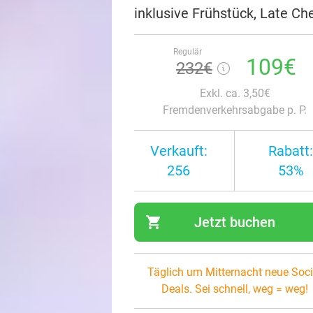
inklusive Frühstück, Late 
Regulär
109€
232€
Exkl. ca. 3,50€
Fremdenverkehrsabgabe p. P.
Verkauft:
Rabatt:
256
53%
shopping_cart
Jetzt buchen
navi
Täglich um Mitternacht neue Soci
Deals. Sei schnell, weg = weg!