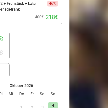
2 + Frühstück + Late
46%
mensgetränk
218€
400€
rcle_outline
rcle_outline
Oktober 2026
Di
Mi
Do
Fr
Sa
So
4
1
2
3