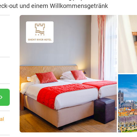
Check-out und einem Willkommensgetränk
gate_next
al