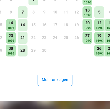
109€
13
8
9
7
8
9
10
11
12
5
109€
16
20
12
1
5
14
15
16
17
18
19
109€
109€
169€
16
23
27
19
2
2
21
22
23
24
25
26
109€
109€
169€
16
30
26
2
9
28
29
30
109€
169€
16
Mehr anzeigen