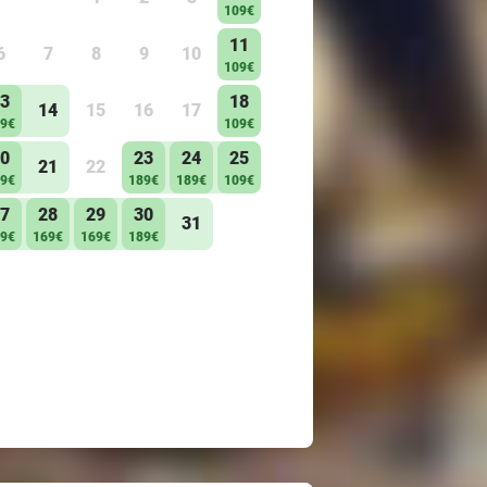
109€
11
6
7
8
9
10
109€
3
18
14
15
16
17
9€
109€
0
23
24
25
21
22
9€
189€
189€
109€
7
28
29
30
31
9€
169€
169€
189€