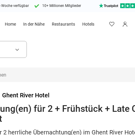
e Woche verfügbar
10+ Millionen Mitglieder
Home
In der Nähe
Restaurants
Hotels
keyboard_arrow_down
>
Ghent River Hotel
ung(en) für 2 + Frühstück + Late
t
r 2 herrliche Übernachtung(en) im Ghent River Hote