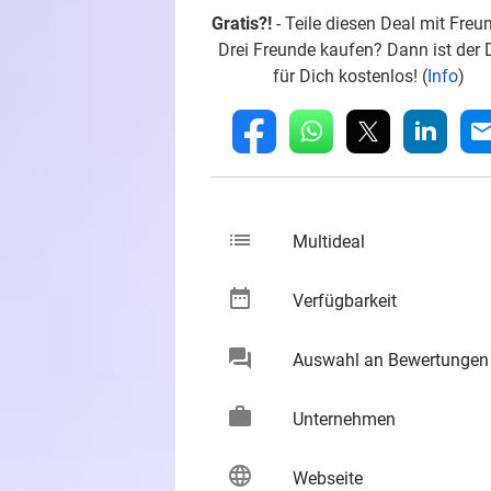
Gratis?!
- Teile diesen Deal mit Freu
Drei Freunde kaufen? Dann ist der 
für Dich kostenlos! (
Info
)
whatsapp
linkedin
fb
mai
list
keybo
Multideal
date_range
keybo
Verfügbarkeit
chat
Auswahl an Bewertungen
keybo
work
keybo
Unternehmen
language
keybo
Webseite