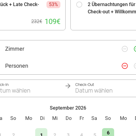
tück + Late Check-
53%
2 Übernachtungen für 
Check-out + Willkom
109€
232€
remove_circle_outline
add_ci
Zimmer
remove_circle_outline
add_ci
Personen
ck-In
Check-Out
tum wählen
Datum wählen
September 2026
a
So
Mo
Di
Mi
Do
Fr
Sa
So
Mo
6
1
2
1
2
3
4
5