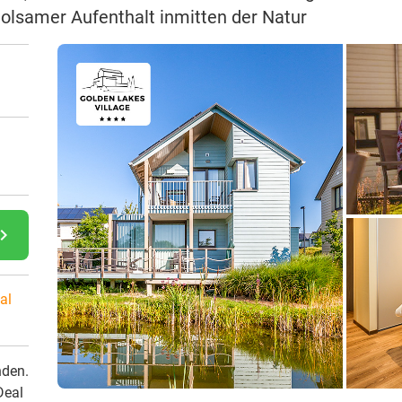
holsamer Aufenthalt inmitten der Natur
gate_next
al
nden.
Deal