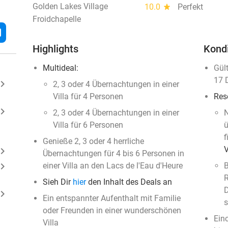
Golden Lakes Village
10.0
star
Perfekt
Froidchapelle
l
Highlights
Kond
Multideal:
Gül
17 
ard_arrow_right
​2, 3 oder 4 Übernachtungen in einer
Villa für 4 Personen
Res
ard_arrow_right
2, 3 oder 4 Übernachtungen in einer
N
Villa für 6 Personen
ü
f
Genieße 2, 3 oder 4 herrliche
ard_arrow_right
Übernachtungen für 4 bis 6 Personen in
ard_arrow_right
einer Villa an den Lacs de l'Eau d'Heure
B
R
Sieh Dir
hier
den Inhalt des Deals an
D
ard_arrow_right
Ein entspannter Aufenthalt mit Familie
s
oder Freunden in einer wunderschönen
Ein
Villa