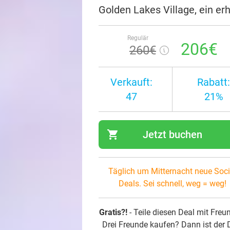
Golden Lakes Village, ein er
Regulär
206€
260€
Verkauft:
Rabatt:
47
21%
shopping_cart
Jetzt buchen
navi
Täglich um Mitternacht neue Soci
Deals. Sei schnell, weg = weg!
Gratis?!
- Teile diesen Deal mit Freu
Drei Freunde kaufen? Dann ist der 