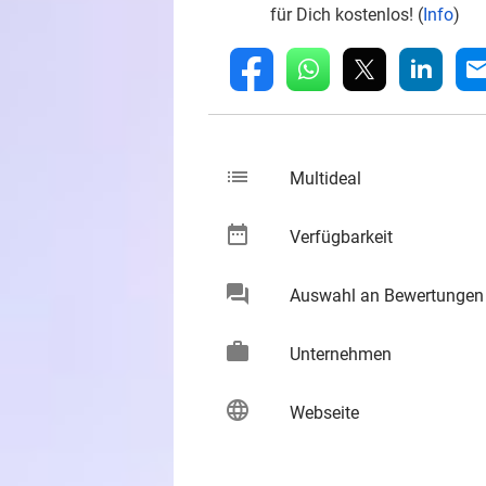
für Dich kostenlos! (
Info
)
whatsapp
linkedin
fb
mai
list
keybo
Multideal
date_range
keybo
Verfügbarkeit
chat
Auswahl an Bewertungen
keybo
work
keybo
Unternehmen
language
keybo
Webseite