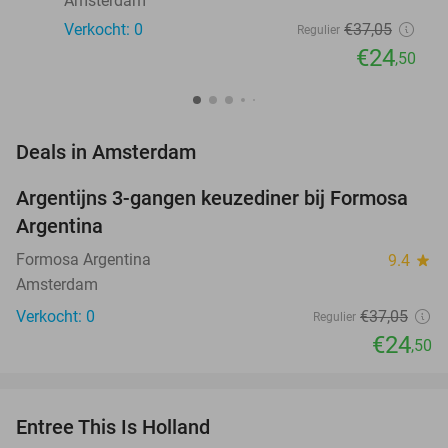
Amsterdam
Verkocht: 0
€37
,05
Regulier
€24
,50
favorite_border
Deals in Amsterdam
Argentijns 3-gangen keuzediner bij Formosa
34%
NEW
Argentina
TODAY
Formosa Argentina
9.4
star
Amsterdam
Verkocht: 0
€37
,05
Regulier
€24
,50
favorite_border
Entree This Is Holland
25%