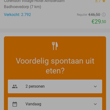
Corendon Village Hotel Amsterdam
8.7
star
Badhoevedorp (7 km)
Verkocht: 2.792
€46
,50
Regulier
€29
,50
Voordelig spontaan uit
eten?