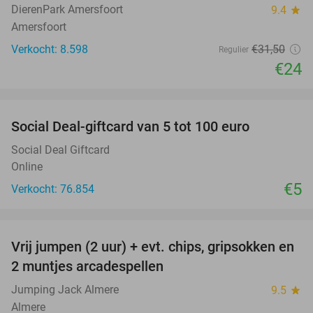
DierenPark Amersfoort
9.4
star
Amersfoort
Verkocht: 8.598
€31
,50
Regulier
€24
favorite_border
Social Deal-giftcard van 5 tot 100 euro
Social Deal Giftcard
Online
€5
Verkocht: 76.854
favorite_border
Vrij jumpen (2 uur) + evt. chips, gripsokken en
38%
2 muntjes arcadespellen
Jumping Jack Almere
9.5
star
Almere