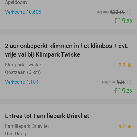
Apeldoorn
Verkocht: 10.605
€32
,50
Regulier
€19
,95
favorite_border
2 uur onbeperkt klimmen in het klimbos + evt.
23%
vrije val bij Klimpark Twiske
Klimpark Twiske
9.9
star
Oostzaan (6 km)
Verkocht: 1.184
€25
Regulier
€19
,25
favorite_border
Entree tot Familiepark Drievliet
21%
Familiepark Drievliet
9.2
star
Den Haag