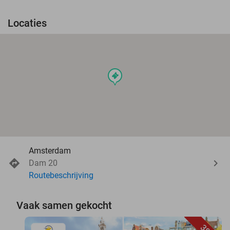
Locaties
events
Amsterdam
Dam 20
Routebeschrijving
Vaak samen gekocht