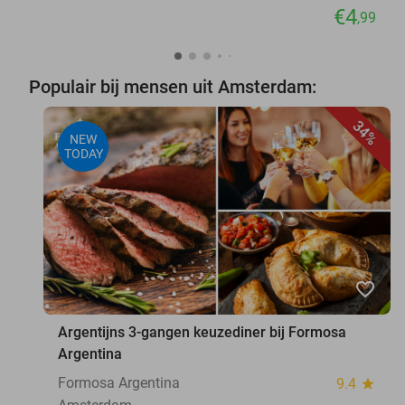
€4
,99
Populair bij mensen uit Amsterdam:
34%
NEW
TODAY
favorite_border
Argentijns 3-gangen keuzediner bij Formosa
Argentina
Formosa Argentina
9.4
star