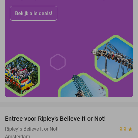
Bekijk alle deals!
favorite_border
Entree voor Ripley's Believe It or Not!
56%
Ripley´s Believe It or Not!
9.9
star
Amsterdam