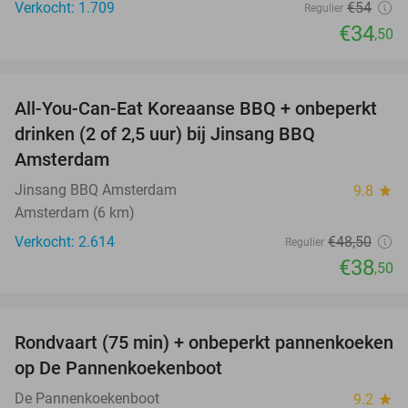
Verkocht: 1.709
€54
Regulier
€34
,50
favorite_border
All-You-Can-Eat Koreaanse BBQ + onbeperkt
21%
drinken (2 of 2,5 uur) bij Jinsang BBQ
Amsterdam
Jinsang BBQ Amsterdam
9.8
star
Amsterdam (6 km)
Verkocht: 2.614
€48
,50
Regulier
€38
,50
favorite_border
Rondvaart (75 min) + onbeperkt pannenkoeken
30%
op De Pannenkoekenboot
De Pannenkoekenboot
9.2
star