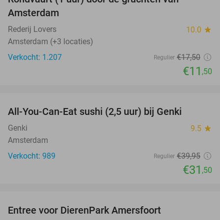
34%
Amsterdam
Rederij Lovers
10.0
star
Amsterdam (+3 locaties)
Verkocht: 1.207
€17
,50
Regulier
€11
,50
favorite_border
All-You-Can-Eat sushi (2,5 uur) bij Genki
21%
Genki
9.5
star
Amsterdam
Verkocht: 989
€39
,95
Regulier
€31
,50
favorite_border
Entree voor DierenPark Amersfoort
24%