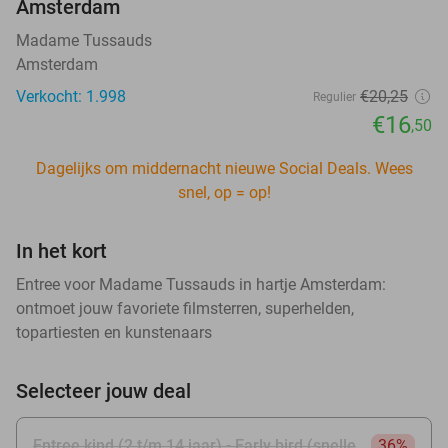
Amsterdam
Madame Tussauds
Amsterdam
Verkocht: 1.998
€20
,25
Regulier
€16
,50
Dagelijks om middernacht nieuwe Social Deals. Wees
snel, op = op!
In het kort
Entree voor Madame Tussauds in hartje Amsterdam:
ontmoet jouw favoriete filmsterren, superhelden,
topartiesten en kunstenaars
Selecteer jouw deal
Entree kind (2 t/m 14 jaar) - Early bird (snelle
36%