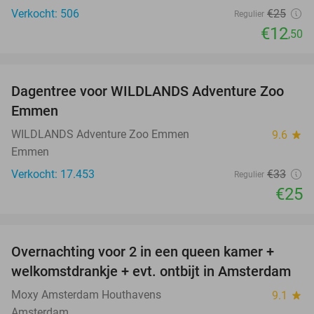
Verkocht: 506
€25
Regulier
€12
,50
favorite_border
Dagentree voor WILDLANDS Adventure Zoo
24%
Emmen
WILDLANDS Adventure Zoo Emmen
9.6
star
Emmen
Verkocht: 17.453
€33
Regulier
€25
favorite_border
Overnachting voor 2 in een queen kamer +
51%
welkomstdrankje + evt. ontbijt in Amsterdam
Moxy Amsterdam Houthavens
9.1
star
Amsterdam