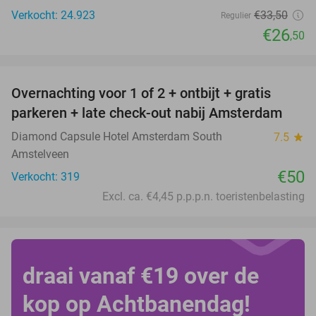
Verkocht: 24.923
€33
,50
Regulier
€26
,50
favorite_border
Overnachting voor 1 of 2 + ontbijt + gratis
parkeren + late check-out nabij Amsterdam
Diamond Capsule Hotel Amsterdam South
7.5
star
Amstelveen
€50
Verkocht: 319
Excl. ca. €4,45 p.p.p.n. toeristenbelasting
draai vanaf €19 over de
kop op Achtbanendag!