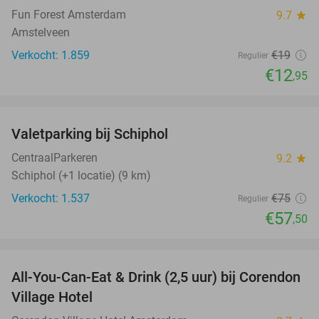
Fun Forest Amsterdam
9.7
star
Amstelveen
Verkocht: 1.859
€19
Regulier
€12
,95
favorite_border
Valetparking bij Schiphol
23%
CentraalParkeren
9.2
star
Schiphol (+1 locatie) (9 km)
Verkocht: 1.537
€75
Regulier
€57
,50
favorite_border
All-You-Can-Eat & Drink (2,5 uur) bij Corendon
37%
Village Hotel