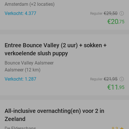
Amsterdam (+2 locaties)
Verkocht: 4.377
€29
,50
Regulier
€20
,75
favorite_border
Entree Bounce Valley (2 uur) + sokken +
46%
verkoelende slush puppy
Bounce Valley Aalsmeer
Aalsmeer (12 km)
Verkocht: 1.287
€21
,95
Regulier
€11
,95
favorite_border
All-inclusive overnachting(en) voor 2 in
40%
Zeeland
De Elderschans
8.3
star