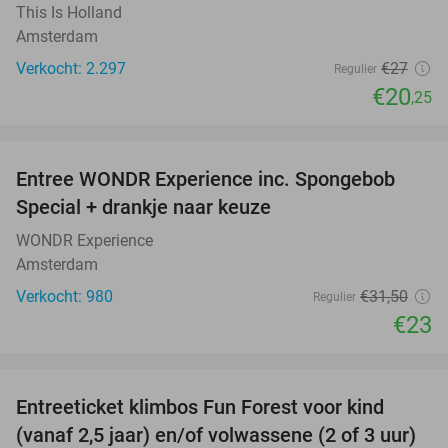
This Is Holland
Amsterdam
Verkocht: 2.297
€27
Regulier
€20
,25
favorite_border
Entree WONDR Experience inc. Spongebob
27%
Special + drankje naar keuze
WONDR Experience
Amsterdam
Verkocht: 980
€31
,50
Regulier
€23
favorite_border
Entreeticket klimbos Fun Forest voor kind
32%
(vanaf 2,5 jaar) en/of volwassene (2 of 3 uur)