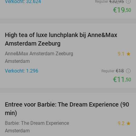
Verkocht: 32.624
€32
,95
Regulier
€19
,50
favorite_border
High tea of luxe lunchplank bij Anne&Max
36%
Amsterdam Zeeburg
Anne&Max Amsterdam Zeeburg
9.1
star
Amsterdam
Verkocht: 1.296
€18
Regulier
€11
,50
favorite_border
Entree voor Barbie: The Dream Experience (90
30%
min)
Barbie: The Dream Experience
9.2
star
Amsterdam