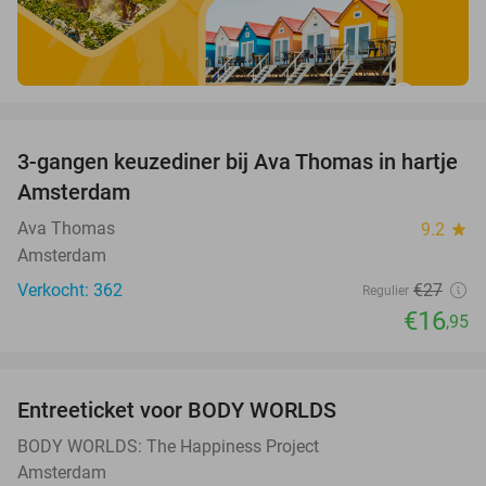
favorite_border
3-gangen keuzediner bij Ava Thomas in hartje
37%
Amsterdam
Ava Thomas
9.2
star
Amsterdam
Verkocht: 362
€27
Regulier
€16
,95
favorite_border
Entreeticket voor BODY WORLDS
50%
BODY WORLDS: The Happiness Project
Amsterdam