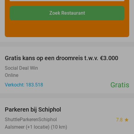
Zoek Restaurant
favorite_border
Gratis kans op een droomreis t.w.v. €3.000
Social Deal Win
Online
Gratis
Verkocht: 183.518
favorite_border
Parkeren bij Schiphol
36%
ShuttleParkerenSchiphol
7.8
star
Aalsmeer (+1 locatie) (10 km)