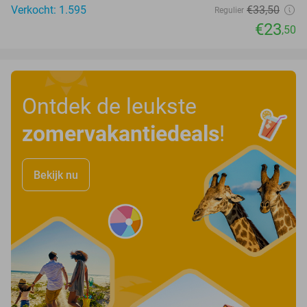
Verkocht: 1.595
€33
,50
Regulier
€23
,50
Ontdek de leukste
zomervakantiedeals
!
Bekijk nu