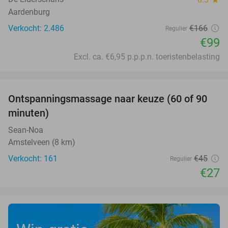
Aardenburg
Verkocht: 2.486
€166
Regulier
€99
Excl. ca. €6,95 p.p.p.n. toeristenbelasting
favorite_border
Ontspanningsmassage naar keuze (60 of 90
40%
minuten)
Sean-Noa
Amstelveen (8 km)
Verkocht: 161
€45
Regulier
€27