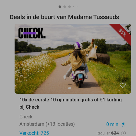
Deals in de buurt van Madame Tussauds
85%
favorite_border
10x de eerste 10 rijminuten gratis of €1 korting
bij Check
Check
Amsterdam (+13 locaties)
0 min.
directions_walk
Verkocht: 725
€34
Regulier