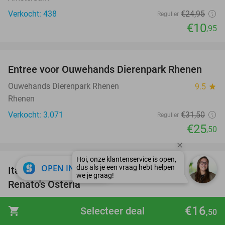
Verkocht: 438
€24
,95
Regulier
€10
,95
favorite_border
Entree voor Ouwehands Dierenpark Rhenen
19%
Ouwehands Dierenpark Rhenen
9.5
star
Rhenen
Verkocht: 3.071
€31
,50
Regulier
€25
,50
favorite_border
close
OPEN IN APP
Italiaans 2- of 3-gangen keuzediner bij
48%
Renato's Osteria
Renato's Osteria
9.7
star
€16
shopping_cart
Selecteer deal
,50
Amsterdam