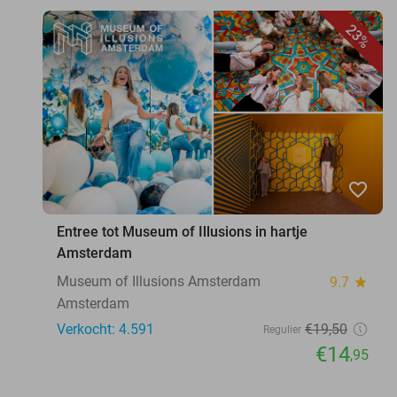
23%
favorite_border
Entree tot Museum of Illusions in hartje
Amsterdam
Museum of Illusions Amsterdam
9.7
star
Amsterdam
Verkocht: 4.591
€19
,50
Regulier
€14
,95