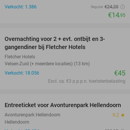
Verkocht: 1.386
€24
,20
Regulier
€14
,95
favorite_border
Overnachting voor 2 + evt. ontbijt en 3-
gangendiner bij Fletcher Hotels
Fletcher Hotels
Velsen-Zuid (+ meerdere locaties) (13 km)
€45
Verkocht: 18.056
Excl. ca. €3 p.p.p.n. toeristenbelasting
favorite_border
Entreeticket voor Avonturenpark Hellendoorn
41%
Avonturenpark Hellendoorn
9.2
star
Hellendoorn