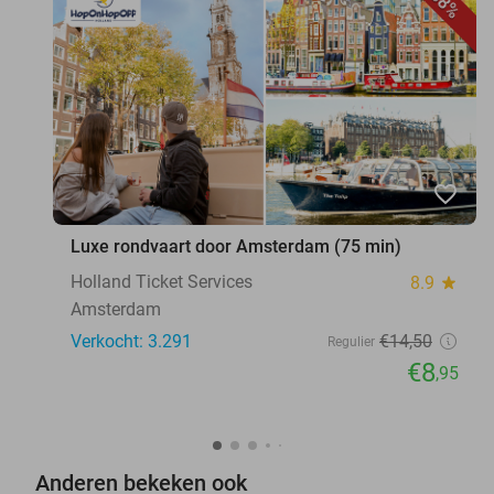
38%
favorite_border
Luxe rondvaart door Amsterdam (75 min)
Holland Ticket Services
8.9
star
Amsterdam
Verkocht: 3.291
€14
,50
Regulier
€8
,95
Anderen bekeken ook