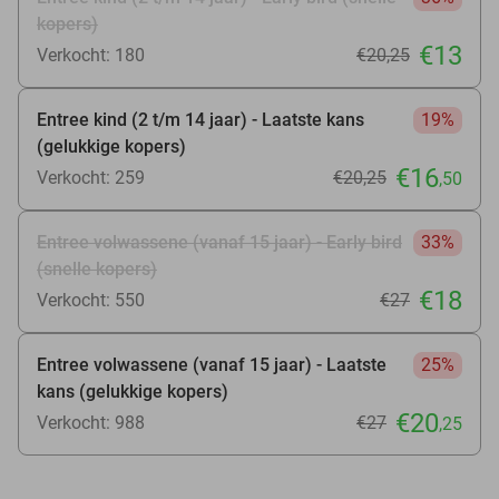
kopers)
€13
Verkocht: 180
€20
,25
Entree kind (2 t/m 14 jaar) - Laatste kans
19%
(gelukkige kopers)
€16
Verkocht: 259
€20
,25
,50
Entree volwassene (vanaf 15 jaar) - Early bird
33%
(snelle kopers)
€18
Verkocht: 550
€27
Entree volwassene (vanaf 15 jaar) - Laatste
25%
kans (gelukkige kopers)
€20
Verkocht: 988
€27
,25