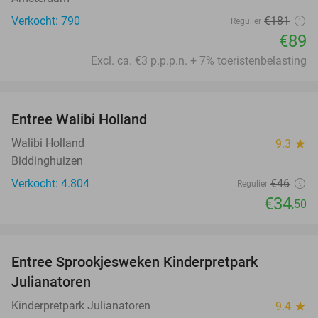
Verkocht: 790
€181
Regulier
€89
Excl. ca. €3 p.p.p.n. + 7% toeristenbelasting
favorite_border
Entree Walibi Holland
25%
Walibi Holland
9.3
star
Biddinghuizen
Verkocht: 4.804
€46
Regulier
€34
,50
favorite_border
Entree Sprookjesweken Kinderpretpark
39%
Julianatoren
Kinderpretpark Julianatoren
9.4
star