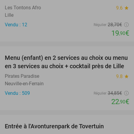
Les Tontons Afro
9.6
star
Lille
Vendu : 12
28
,70
€
Régulier
19
€
,90
favorite_border
Menu (enfant) en 2 services au choix ou menu
34%
en 3 services au choix + cocktail près de Lille
Pirates Paradise
9.8
star
Neuville-en-Ferrain
Vendu : 509
34
,85
€
Régulier
22
€
,90
favorite_border
Entrée à l'Avonturenpark de Tovertuin
34%