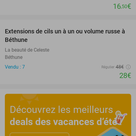
16
€
,50
favorite_border
Extensions de cils un à un ou volume russe à
42%
Béthune
La beauté de Celeste
Béthune
Vendu : 7
48€
Régulier
28€
Découvrez les meilleurs
deals des vacances d’été
!