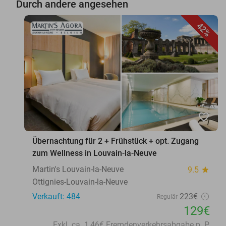
Durch andere angesehen
42%
favorite_border
Übernachtung für 2 + Frühstück + opt. Zugang
zum Wellness in Louvain-la-Neuve
Martin's Louvain-la-Neuve
9.5
star
Ottignies-Louvain-la-Neuve
Verkauft: 484
223€
Regulär
129€
Exkl. ca. 1,46€ Fremdenverkehrsabgabe p. P.