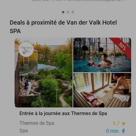
Deals à proximité de Van der Valk Hotel
SPA
50%
favorite_border
Entrée à la journée aux Thermes de Spa
Thermes de Spa
9.7
star
Spa
0 min.
directions_walk