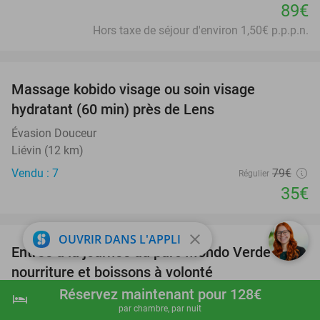
89€
Hors taxe de séjour d'environ 1,50€ p.p.p.n.
favorite_border
Massage kobido visage ou soin visage
56%
hydratant (60 min) près de Lens
Évasion Douceur
Liévin (12 km)
Vendu : 7
79€
Régulier
35€
favorite_border
close
OUVRIR DANS L'APPLI
Entrée à la journée au parc Mondo Verde +
25%
nourriture et boissons à volonté
Réservez maintenant pour 128€
Mondo Verde
8.3
star
hotel
shopping_cart
Réserver maintenant
navigate_next
par chambre, par nuit
Landgraaf