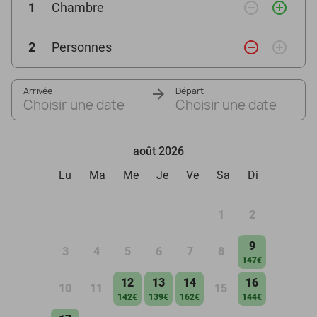
remove_circle_outline
add_circle_outline
1
Chambre
remove_circle_outline
add_circle_outline
2
Personnes
Arrivée
Départ
Choisir une date
Choisir une date
août 2026
Lu
Ma
Me
Je
Ve
Sa
Di
1
2
9
3
4
5
6
7
8
147€
12
13
14
16
10
11
15
142€
139€
162€
144€