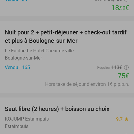
18
€
,90
favorite_border
Nuit pour 2 + petit-déjeuner + check-out tardif
34%
et plus à Boulogne-sur-Mer
Le Faidherbe Hotel Coeur de ville
Boulogne-sur-Mer
Vendu : 165
113€
Régulier
75€
Hors taxe de séjour d'environ 1€ p.p.p.n.
favorite_border
Saut libre (2 heures) + boisson au choix
39%
KOJUMP Estaimpuis
9.7
star
Estaimpuis