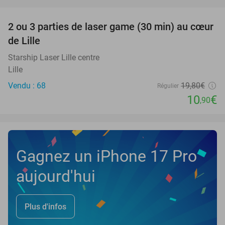
favorite_border
2 ou 3 parties de laser game (30 min) au cœur
45%
de Lille
Starship Laser Lille centre
Lille
Vendu : 68
19
,80
€
Régulier
10
€
,90
Gagnez un iPhone 17 Pro
aujourd'hui
Plus d'infos