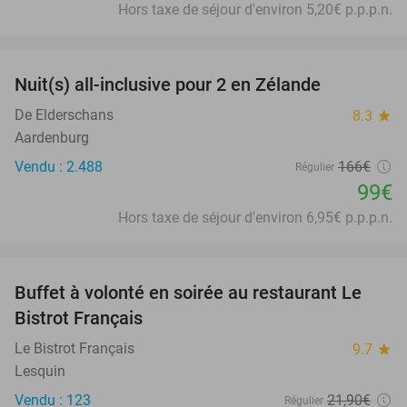
Hors taxe de séjour d'environ 5,20€ p.p.p.n.
favorite_border
Nuit(s) all-inclusive pour 2 en Zélande
40%
De Elderschans
8.3
star
Aardenburg
Vendu : 2.488
166€
Régulier
99€
Hors taxe de séjour d'environ 6,95€ p.p.p.n.
favorite_border
Buffet à volonté en soirée au restaurant Le
25%
Bistrot Français
Le Bistrot Français
9.7
star
Lesquin
Vendu : 123
21
,90
€
Régulier