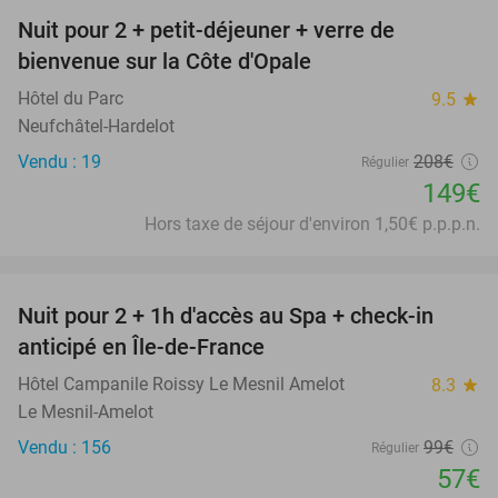
Nuit pour 2 + petit-déjeuner + verre de
28%
bienvenue sur la Côte d'Opale
Hôtel du Parc
9.5
star
Neufchâtel-Hardelot
Vendu : 19
208€
Régulier
149€
Hors taxe de séjour d'environ 1,50€ p.p.p.n.
favorite_border
Nuit pour 2 + 1h d'accès au Spa + check-in
42%
anticipé en Île-de-France
Hôtel Campanile Roissy Le Mesnil Amelot
8.3
star
Le Mesnil-Amelot
Vendu : 156
99€
Régulier
57€