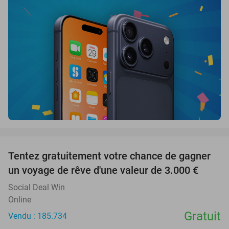
favorite_border
Tentez gratuitement votre chance de gagner
un voyage de rêve d'une valeur de 3.000 €
Social Deal Win
Online
Gratuit
Vendu : 185.734