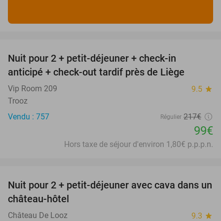
favorite_border
Nuit pour 2 + petit-déjeuner + check-in
54%
anticipé + check-out tardif près de Liège
Vip Room 209
9.5
star
Trooz
Vendu : 757
217€
Régulier
99€
Hors taxe de séjour d'environ 1,80€ p.p.p.n.
favorite_border
Nuit pour 2 + petit-déjeuner avec cava dans un
48%
château-hôtel
Château De Looz
9.3
star