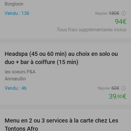
Borgloon
Vendu : 136
180€
Régulier
94€
Tous frais supplémentaires inclus
favorite_border
Headspa (45 ou 60 min) au choix en solo ou
34%
duo + bar à coiffure (15 min)
les soeurs P&A
Annœullin
Vendu : 46
60€
Régulier
39
€
,90
favorite_border
Menu en 2 ou 3 services à la carte chez Les
31%
Tontons Afro