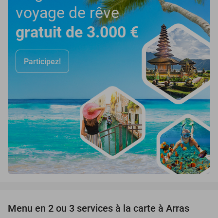
voyage de rêve
gratuit de 3.000 €
Participez!
favorite_border
Menu en 2 ou 3 services à la carte à Arras
34%