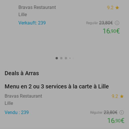
Bravas Restaurant
9.2
star
Lille
Verkauft: 239
23
,80
€
Regulär
16
€
,90
favorite_border
Deals à Arras
Menu en 2 ou 3 services à la carte à Lille
29%
Bravas Restaurant
9.2
star
Lille
Vendu : 239
23
,80
€
Régulier
16
€
,90