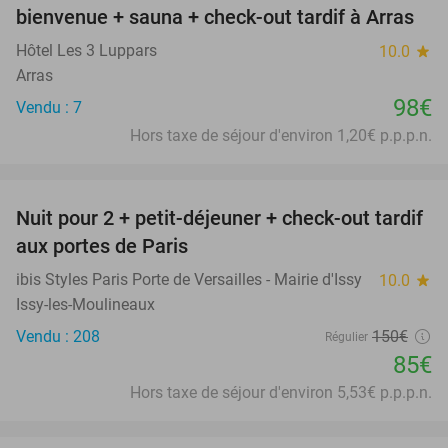
bienvenue + sauna + check-out tardif à Arras
Hôtel Les 3 Luppars
10.0
star
Arras
98€
Vendu : 7
Hors taxe de séjour d'environ 1,20€ p.p.p.n.
favorite_border
Nuit pour 2 + petit-déjeuner + check-out tardif
43%
aux portes de Paris
ibis Styles Paris Porte de Versailles - Mairie d'Issy
10.0
star
Issy-les-Moulineaux
Vendu : 208
150€
Régulier
85€
Hors taxe de séjour d'environ 5,53€ p.p.p.n.
favorite_border