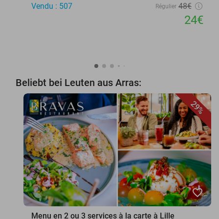
Vendu : 507
48€
Régulier
24€
Beliebt bei Leuten aus Arras:
29%
favorite_border
Menu en 2 ou 3 services à la carte à Lille