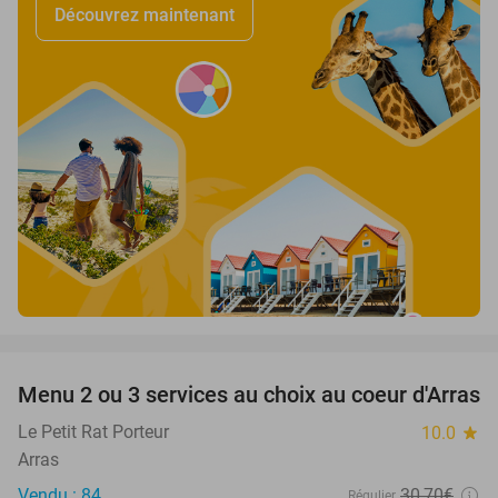
Découvrez maintenant
favorite_border
Menu 2 ou 3 services au choix au coeur d'Arras
38%
Le Petit Rat Porteur
10.0
star
Arras
Vendu : 84
30
,70
€
Régulier