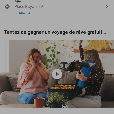
Spa
Place Royale 39
Itinéraire
Tentez de gagner un voyage de rêve gratuit d'une valeur de 3.000 € !
play_circle