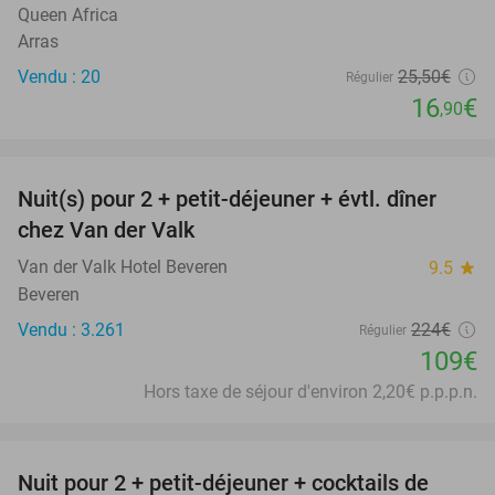
Queen Africa
Arras
Vendu : 20
25
,50
€
Régulier
16
€
,90
favorite_border
Nuit(s) pour 2 + petit-déjeuner + évtl. dîner
51%
chez Van der Valk
Van der Valk Hotel Beveren
9.5
star
Beveren
Vendu : 3.261
224€
Régulier
109€
Hors taxe de séjour d'environ 2,20€ p.p.p.n.
favorite_border
Nuit pour 2 + petit-déjeuner + cocktails de