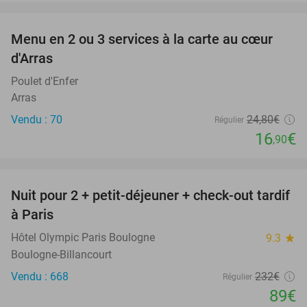
favorite_border
Menu en 2 ou 3 services à la carte au cœur
32%
d'Arras
Poulet d'Enfer
Arras
Vendu : 70
24
,80
€
Régulier
16
€
,90
favorite_border
Nuit pour 2 + petit-déjeuner + check-out tardif
62%
à Paris
Hôtel Olympic Paris Boulogne
9.3
star
Boulogne-Billancourt
Vendu : 668
232€
Régulier
89€