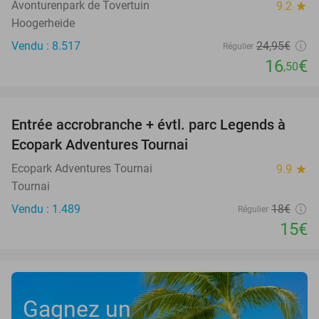
Avonturenpark de Tovertuin
9.2
star
Hoogerheide
Vendu : 8.517
24
,95
€
Régulier
16
€
,50
favorite_border
Entrée accrobranche + évtl. parc Legends à
17%
Ecopark Adventures Tournai
Ecopark Adventures Tournai
9.9
star
Tournai
Vendu : 1.489
18€
Régulier
15€
Gagnez un