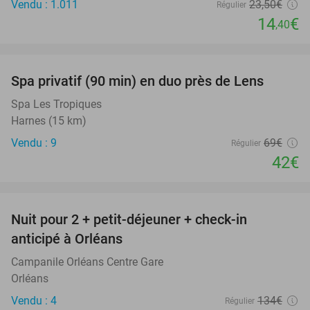
Vendu : 1.011
23
,50
€
Régulier
14
€
,40
favorite_border
Spa privatif (90 min) en duo près de Lens
39%
Spa Les Tropiques
Harnes (15 km)
Vendu : 9
69€
Régulier
42€
favorite_border
Nuit pour 2 + petit-déjeuner + check-in
34%
anticipé à Orléans
Campanile Orléans Centre Gare
Orléans
Vendu : 4
134€
Régulier