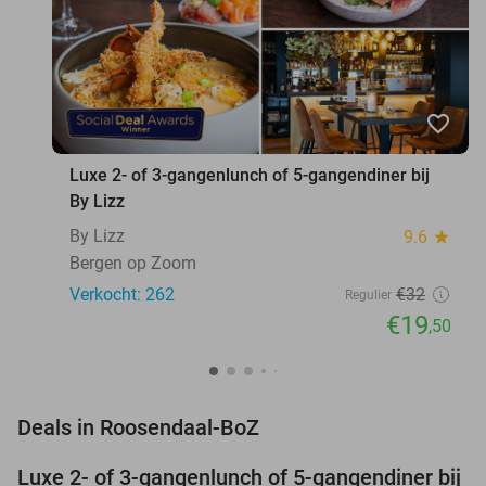
favorite_border
Luxe 2- of 3-gangenlunch of 5-gangendiner bij
By Lizz
By Lizz
9.6
star
Bergen op Zoom
Verkocht: 262
€32
Regulier
€19
,50
favorite_border
Deals in Roosendaal-BoZ
Luxe 2- of 3-gangenlunch of 5-gangendiner bij
39%