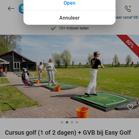
Open
Ontdek 15.000+ deals
7 dagen per week beschikbaar
Annuleer
Bereikbaar vanaf 08
10+ miljoen leden
9,4
op basis van
206.257 reviews
60%
Ontdek 15.000+ deals
7 dagen per week beschikbaar
10+ miljoen leden
favorite_border
Cursus golf (1 of 2 dagen) + GVB bij Easy Golf