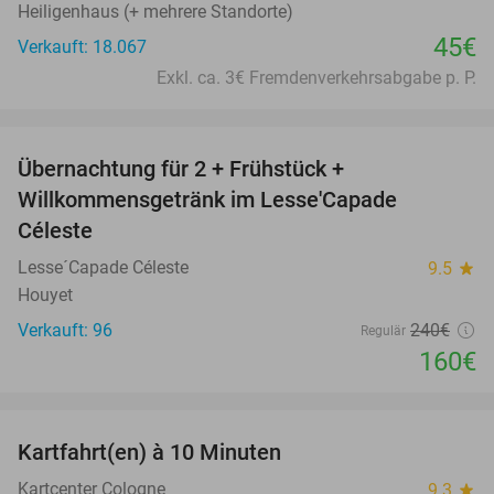
Heiligenhaus (+ mehrere Standorte)
45€
Verkauft: 18.067
Exkl. ca. 3€ Fremdenverkehrsabgabe p. P.
favorite_border
Übernachtung für 2 + Frühstück +
33%
Willkommensgetränk im Lesse'Capade
Céleste
Lesse´Capade Céleste
9.5
star
Houyet
Verkauft: 96
240€
Regulär
160€
favorite_border
Kartfahrt(en) à 10 Minuten
27%
Kartcenter Cologne
9.3
star