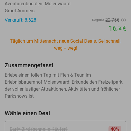
Avonturenboerderij Molenwaard
Groot-Ammers
Verkauft: 8.628
22
,75
€
Regulär
16
€
,50
Täglich um Mitternacht neue Social Deals. Sei schnell,
weg = weg!
Zusammengefasst
Erlebe einen tollen Tag mit Fien & Teun im
Erlebnisbauernhof Molenwaard: Erkunde den Freizeitpark,
der voller lustiger Attraktionen, Aktivitäten und fröhlicher
Parkshows ist
Wähle einen Deal
Early Bird (schnelle Käufer)
40%