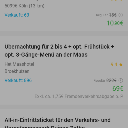
50996 Köln (13 km)
Verkauft: 63
15€
Regulär
10
€
,90
favorite_border
Übernachtung für 2 bis 4 + opt. Frühstück +
69%
opt. 3-Gänge-Menü an der Maas
Het Maashotel
9.4
star
Broekhuizen
Verkauft: 896
222€
Regulär
69€
Exkl. ca. 1,75€ Fremdenverkehrsabgabe p. P.
favorite_border
All-in-Eintrittsticket für den Verkehrs- und
15%