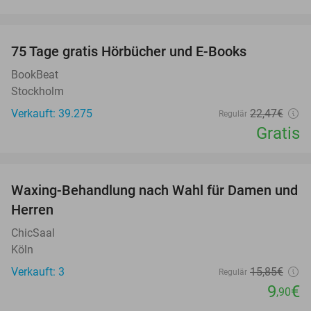
favorite_border
100%
75 Tage gratis Hörbücher und E-Books
BookBeat
Stockholm
Verkauft: 39.275
22
,47
€
Regulär
Gratis
favorite_border
Waxing-Behandlung nach Wahl für Damen und
38%
NEW
Herren
TODAY
ChicSaal
Köln
Verkauft: 3
15
,85
€
Regulär
9
€
,90