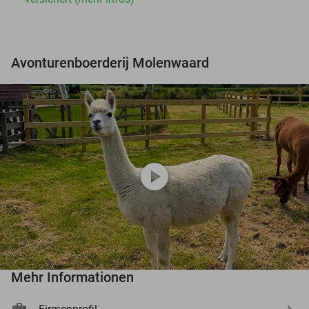
Avonturenboerderij Molenwaard
play_circle
Mehr Informationen