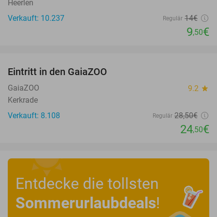
Heerlen
Verkauft: 10.237
14€
Regulär
9
€
,50
favorite_border
Eintritt in den GaiaZOO
14%
GaiaZOO
9.2
star
Kerkrade
Verkauft: 8.108
28
,50
€
Regulär
24
€
,50
Entdecke die tollsten
Sommerurlaubdeals
!