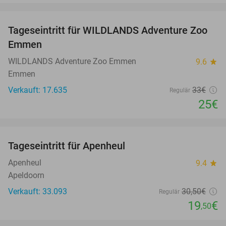
favorite_border
Tageseintritt für WILDLANDS Adventure Zoo
24%
Emmen
WILDLANDS Adventure Zoo Emmen
9.6
star
Emmen
Verkauft: 17.635
33€
Regulär
25€
favorite_border
Tageseintritt für Apenheul
36%
Apenheul
9.4
star
Apeldoorn
Verkauft: 33.093
30
,50
€
Regulär
19
€
,50
favorite_border