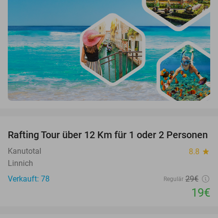
favorite_border
Rafting Tour über 12 Km für 1 oder 2 Personen
34%
Kanutotal
8.8
star
Linnich
Verkauft: 78
29€
Regulär
19€
favorite_border