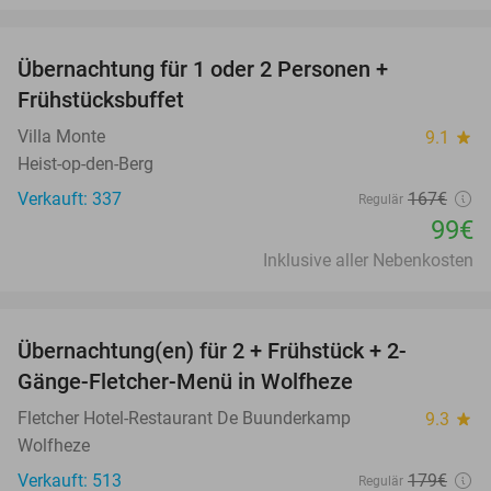
favorite_border
Übernachtung für 1 oder 2 Personen +
41%
Frühstücksbuffet
Villa Monte
9.1
star
Heist-op-den-Berg
Verkauft: 337
167€
Regulär
99€
Inklusive aller Nebenkosten
favorite_border
Übernachtung(en) für 2 + Frühstück + 2-
13%
Gänge-Fletcher-Menü in Wolfheze
Fletcher Hotel-Restaurant De Buunderkamp
9.3
star
Wolfheze
Verkauft: 513
179€
Regulär