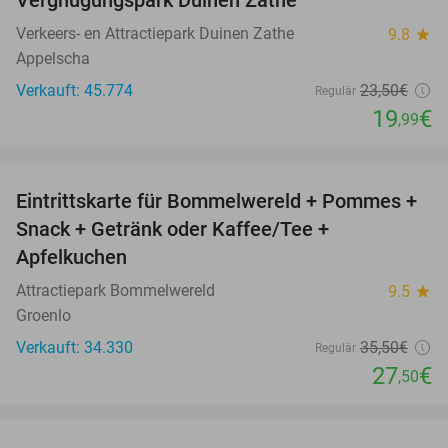
Vergnügungspark Duinen Zathe
Verkeers- en Attractiepark Duinen Zathe
9.8
star
Appelscha
Verkauft: 45.774
23
,50
€
Regulär
19
€
,99
favorite_border
Eintrittskarte für Bommelwereld + Pommes +
23%
Snack + Getränk oder Kaffee/Tee +
Apfelkuchen
Attractiepark Bommelwereld
9.5
star
Groenlo
Verkauft: 34.330
35
,50
€
Regulär
27
€
,50
favorite_border