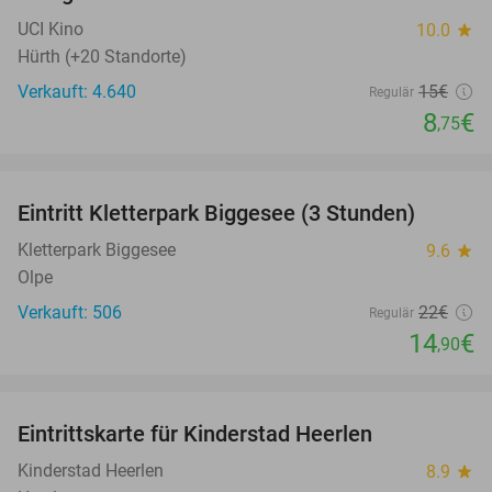
42%
UCI Kino
10.0
star
Hürth (+20 Standorte)
Verkauft: 4.640
15€
Regulär
8
€
,75
favorite_border
Eintritt Kletterpark Biggesee (3 Stunden)
32%
Kletterpark Biggesee
9.6
star
Olpe
Verkauft: 506
22€
Regulär
14
€
,90
favorite_border
Eintrittskarte für Kinderstad Heerlen
32%
Kinderstad Heerlen
8.9
star