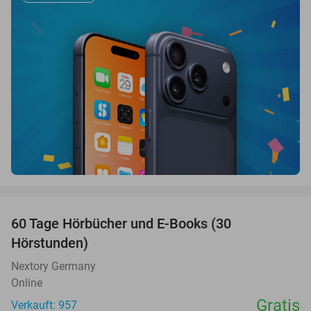
favorite_border
60 Tage Hörbücher und E-Books (30
Hörstunden)
Nextory Germany
Online
Gratis
Verkauft: 957