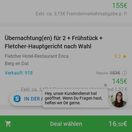
155€
Exkl. ca. 3,15€ Fremdenverkehrsabgabe p. P.
favorite_border
Übernachtung(en) für 2 + Frühstück +
21%
Fletcher-Hauptgericht nach Wahl
Fletcher Hotel-Restaurant Erica
9.2
star
Berg en Dal
Verkauft: 918
183€
Regulär
145€
Exkl. ca. 1,63 € Fremdenverkehrsabgabe und 1,37 €
Bearbeitungsgebühr p.P.p.N.
close
IN DER APP ÖFFNEN
favorite_border
Übernachtung(en) für 2 + Frühstück + 2-
25%
16
€
shopping_cart
Deal wählen
,50
Gänge-Menü in Arcen