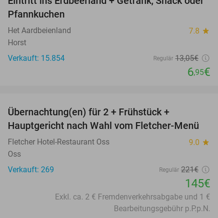
Eintritt ins Erdbeerland + Getränk, Snack oder
47%
Pfannkuchen
Het Aardbeienland
7.8
star
Horst
Verkauft: 15.854
13
,05
€
Regulär
6
€
,95
favorite_border
Übernachtung(en) für 2 + Frühstück +
34%
Hauptgericht nach Wahl vom Fletcher-Menü
Fletcher Hotel-Restaurant Oss
9.0
star
Oss
Verkauft: 269
221€
Regulär
145€
Exkl. ca. 2 € Fremdenverkehrsabgabe und 1 €
Bearbeitungsgebühr p.P.p.N.