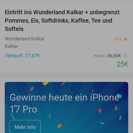
Eintritt ins Wunderland Kalkar + unbegrenzt
32%
Pommes, Eis, Softdrinks, Kaffee, Tee und
Softeis
Wunderland Kalkar
8.9
star
Kalkar
Verkauft: 27.479
36
,50
€
Regulär
25€
Gewinne heute ein iPhone
17 Pro
Mehr Info