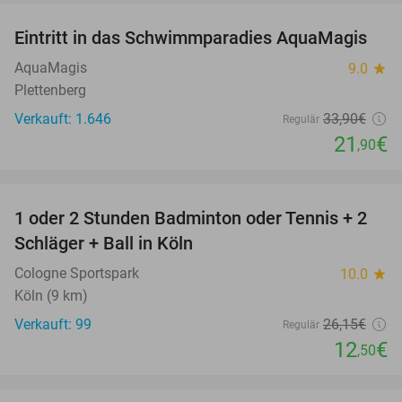
Eintritt in das Schwimmparadies AquaMagis
35%
AquaMagis
9.0
star
Plettenberg
Verkauft: 1.646
33
,90
€
Regulär
21
€
,90
favorite_border
1 oder 2 Stunden Badminton oder Tennis + 2
52%
Schläger + Ball in Köln
Cologne Sportspark
10.0
star
Köln (9 km)
Verkauft: 99
26
,15
€
Regulär
12
€
,50
favorite_border