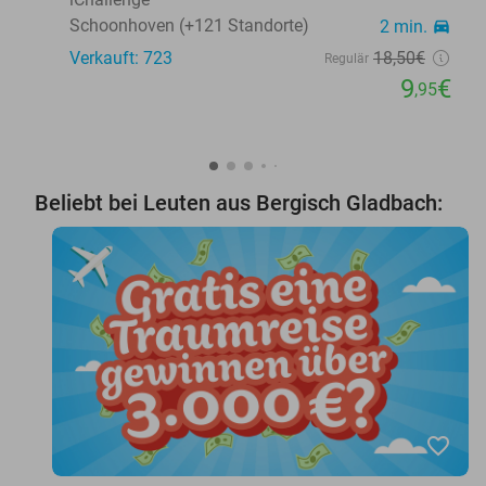
Schoonhoven (+121 Standorte)
2 min.
directions_car
Verkauft: 723
18
,50
€
Regulär
9
€
,95
Beliebt bei Leuten aus Bergisch Gladbach:
favorite_border