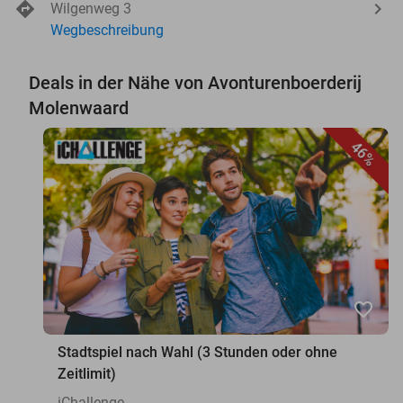
Wilgenweg 3
Wegbeschreibung
Deals in der Nähe von Avonturenboerderij
Molenwaard
46%
favorite_border
Stadtspiel nach Wahl (3 Stunden oder ohne
Zeitlimit)
iChallenge