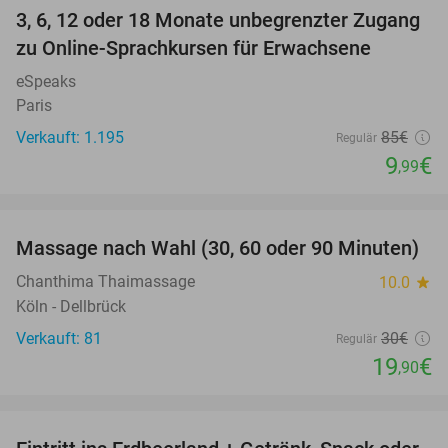
3, 6, 12 oder 18 Monate unbegrenzter Zugang
88%
zu Online-Sprachkursen für Erwachsene
eSpeaks
Paris
Verkauft: 1.195
85€
Regulär
9
€
,99
favorite_border
Massage nach Wahl (30, 60 oder 90 Minuten)
34%
Chanthima Thaimassage
10.0
star
Köln - Dellbrück
Verkauft: 81
30€
Regulär
19
€
,90
favorite_border