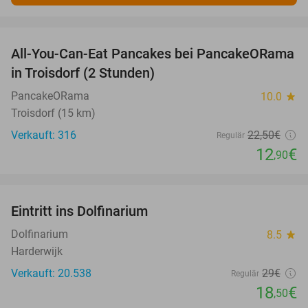
favorite_border
All-You-Can-Eat Pancakes bei PancakeORama
43%
in Troisdorf (2 Stunden)
PancakeORama
10.0
star
Troisdorf (15 km)
Verkauft: 316
22
,50
€
Regulär
12
€
,90
favorite_border
Eintritt ins Dolfinarium
36%
Dolfinarium
8.5
star
Harderwijk
Verkauft: 20.538
29€
Regulär
18
€
,50