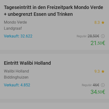
Tageseintritt in den Freizeitpark Mondo Verde
25%
+ unbegrenzt Essen und Trinken
Mondo Verde
8.3
star
Landgraaf
Verkauft: 32.622
28
,50
€
Regulär
21
€
,50
favorite_border
Eintritt Walibi Holland
25%
Walibi Holland
9.3
star
Biddinghuizen
Verkauft: 4.852
46€
Regulär
34
€
,50
favorite_border