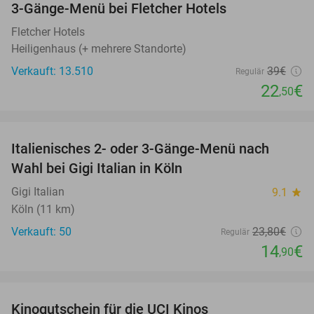
3-Gänge-Menü bei Fletcher Hotels
42%
Fletcher Hotels
Heiligenhaus (+ mehrere Standorte)
Verkauft: 13.510
39€
Regulär
22
€
,50
favorite_border
Italienisches 2- oder 3-Gänge-Menü nach
37%
Wahl bei Gigi Italian in Köln
Gigi Italian
9.1
star
Köln (11 km)
Verkauft: 50
23
,80
€
Regulär
14
€
,90
favorite_border
Kinogutschein für die UCI Kinos