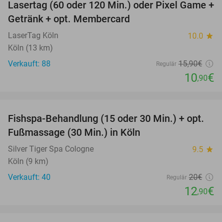
Lasertag (60 oder 120 Min.) oder Pixel Game +
31%
Getränk + opt. Membercard
LaserTag Köln
10.0
star
Köln (13 km)
Verkauft: 88
15
,90
€
Regulär
10
€
,90
favorite_border
Fishspa-Behandlung (15 oder 30 Min.) + opt.
36%
Fußmassage (30 Min.) in Köln
Silver Tiger Spa Cologne
9.5
star
Köln (9 km)
Verkauft: 40
20€
Regulär
12
€
,90
favorite_border