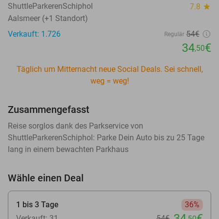
ShuttleParkerenSchiphol
7.8
star
Aalsmeer (+1 Standort)
Verkauft: 1.726
54€
Regulär
34
€
,50
Täglich um Mitternacht neue Social Deals. Sei schnell,
weg = weg!
Zusammengefasst
Reise sorglos dank des Parkservice von
ShuttleParkerenSchiphol: Parke Dein Auto bis zu 25 Tage
lang in einem bewachten Parkhaus
Wähle einen Deal
1 bis 3 Tage
36%
34
€
Verkauft: 31
54€
,50