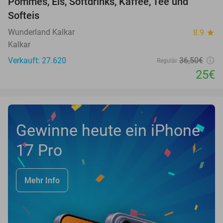
Pommes, Eis, Softdrinks, Kaffee, Tee und
Softeis
Wunderland Kalkar
8.9
star
Kalkar
Verkauft: 27.620
36
,50
€
Regulär
25€
Gewinne heute ein iPhone
17 Pro
Mehr Info