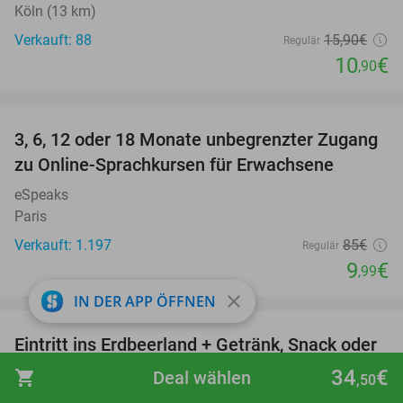
Köln (13 km)
Verkauft: 88
15
,90
€
Regulär
10
€
,90
favorite_border
3, 6, 12 oder 18 Monate unbegrenzter Zugang
88%
zu Online-Sprachkursen für Erwachsene
eSpeaks
Paris
Verkauft: 1.197
85€
Regulär
9
€
,99
favorite_border
close
IN DER APP ÖFFNEN
Eintritt ins Erdbeerland + Getränk, Snack oder
47%
Pfannkuchen
34
€
shopping_cart
Deal wählen
,50
Het Aardbeienland
7.8
star