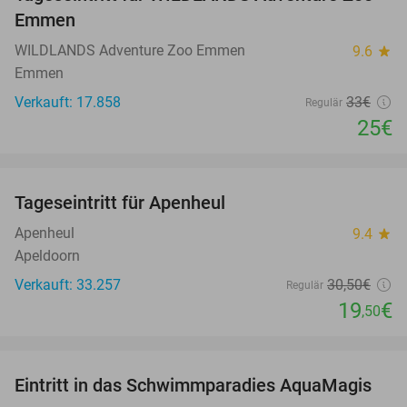
24%
Emmen
WILDLANDS Adventure Zoo Emmen
9.6
star
Emmen
Verkauft: 17.858
33€
Regulär
25€
favorite_border
Tageseintritt für Apenheul
36%
Apenheul
9.4
star
Apeldoorn
Verkauft: 33.257
30
,50
€
Regulär
19
€
,50
favorite_border
Eintritt in das Schwimmparadies AquaMagis
35%