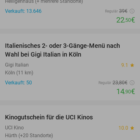
Heiligenhaus (+ mehrere Standorte)
Verkauft: 13.646
39€
Regulär
22
€
,50
favorite_border
Italienisches 2- oder 3-Gänge-Menü nach
37%
Wahl bei Gigi Italian in Köln
Gigi Italian
9.1
star
Köln (11 km)
Verkauft: 50
23
,80
€
Regulär
14
€
,90
favorite_border
Kinogutschein für die UCI Kinos
42%
UCI Kino
10.0
star
Hürth (+20 Standorte)