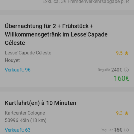
Exkl. ca. 3€ Fremdenverkehrsabgabe p. P.
favorite_border
Übernachtung für 2 + Frühstück +
33%
Willkommensgetränk im Lesse'Capade
Céleste
Lesse´Capade Céleste
9.5
star
Houyet
Verkauft: 96
240€
Regulär
160€
favorite_border
Kartfahrt(en) à 10 Minuten
27%
Kartcenter Cologne
9.3
star
50996 Köln (13 km)
Verkauft: 63
15€
Regulär