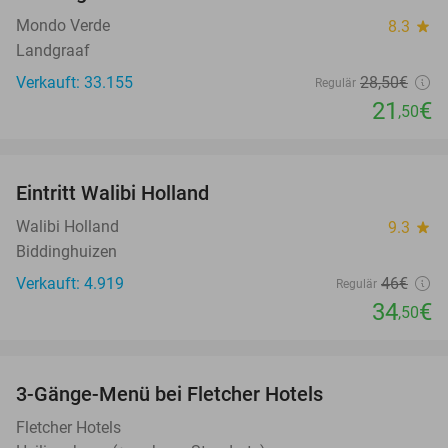
Mondo Verde
8.3
star
Landgraaf
Verkauft: 33.155
28
,50
€
Regulär
21
€
,50
favorite_border
Eintritt Walibi Holland
25%
Walibi Holland
9.3
star
Biddinghuizen
Verkauft: 4.919
46€
Regulär
34
€
,50
favorite_border
3-Gänge-Menü bei Fletcher Hotels
42%
Fletcher Hotels