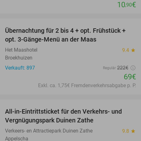
10
€
,90
favorite_border
Übernachtung für 2 bis 4 + opt. Frühstück +
69%
opt. 3-Gänge-Menü an der Maas
Het Maashotel
9.4
star
Broekhuizen
Verkauft: 897
222€
Regulär
69€
Exkl. ca. 1,75€ Fremdenverkehrsabgabe p. P.
favorite_border
All-in-Eintrittsticket für den Verkehrs- und
15%
Vergnügungspark Duinen Zathe
Verkeers- en Attractiepark Duinen Zathe
9.8
star
Appelscha