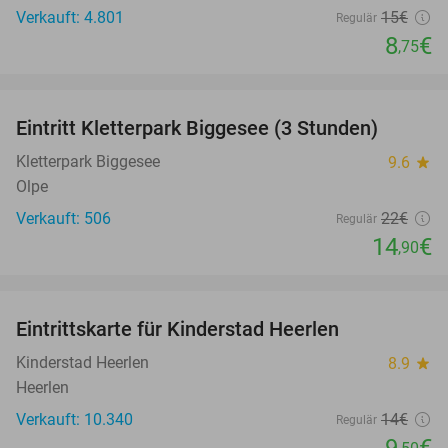
Verkauft: 4.801
15€
Regulär
8
€
,75
favorite_border
Eintritt Kletterpark Biggesee (3 Stunden)
32%
Kletterpark Biggesee
9.6
star
Olpe
Verkauft: 506
22€
Regulär
14
€
,90
favorite_border
Eintrittskarte für Kinderstad Heerlen
32%
Kinderstad Heerlen
8.9
star
Heerlen
Verkauft: 10.340
14€
Regulär