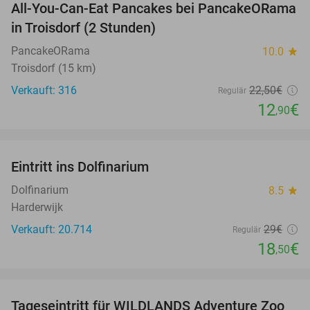
All-You-Can-Eat Pancakes bei PancakeORama
43%
in Troisdorf (2 Stunden)
PancakeORama
10.0
star
Troisdorf (15 km)
Verkauft: 316
22
,50
€
Regulär
12
€
,90
favorite_border
Eintritt ins Dolfinarium
36%
Dolfinarium
8.5
star
Harderwijk
Verkauft: 20.714
29€
Regulär
18
€
,50
favorite_border
Tageseintritt für WILDLANDS Adventure Zoo