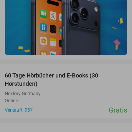
favorite_border
60 Tage Hörbücher und E-Books (30
Hörstunden)
Nextory Germany
Online
Gratis
Verkauft: 957
favorite_border