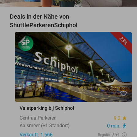
Deals in der Nähe von
ShuttleParkerenSchiphol
23%
favorite_border
Valetparking bij Schiphol
CentraalParkeren
9.2
star
Aalsmeer (+1 Standort)
0 min.
directions_walk
Verkauft: 1.566
75€
Regulär