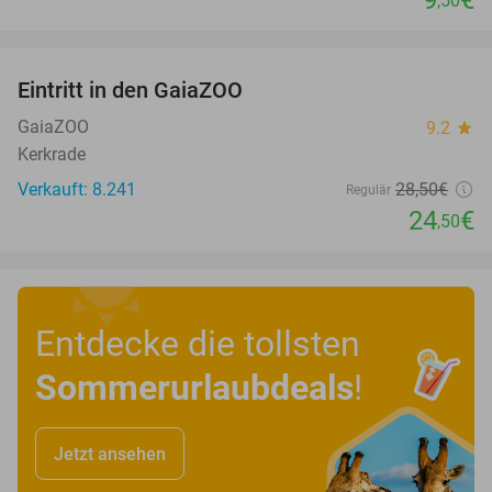
9
€
,50
favorite_border
Eintritt in den GaiaZOO
14%
GaiaZOO
9.2
star
Kerkrade
Verkauft: 8.241
28
,50
€
Regulär
24
€
,50
Entdecke die tollsten
Sommerurlaubdeals
!
Jetzt ansehen