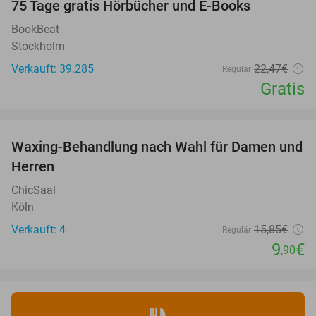
100%
75 Tage gratis Hörbücher und E-Books
BookBeat
Stockholm
Verkauft: 39.285
22
,47
€
Regulär
Gratis
favorite_border
Waxing-Behandlung nach Wahl für Damen und
38%
NEW
Herren
TODAY
ChicSaal
Köln
Verkauft: 4
15
,85
€
Regulär
9
€
,90