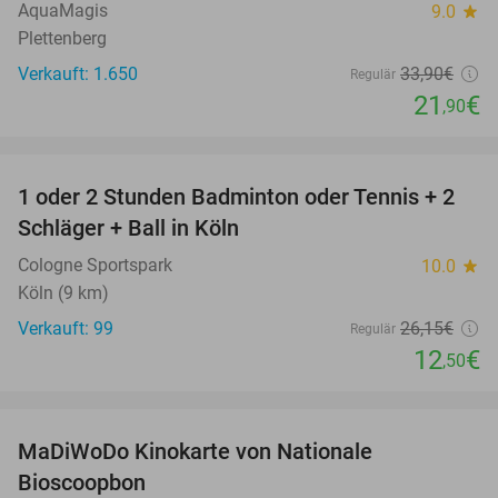
AquaMagis
9.0
star
Plettenberg
Verkauft: 1.650
33
,90
€
Regulär
21
€
,90
favorite_border
1 oder 2 Stunden Badminton oder Tennis + 2
52%
Schläger + Ball in Köln
Cologne Sportspark
10.0
star
Köln (9 km)
Verkauft: 99
26
,15
€
Regulär
12
€
,50
favorite_border
MaDiWoDo Kinokarte von Nationale
31%
Bioscoopbon