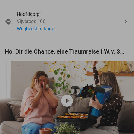
Hoofddorp
Vijverbos 106
Wegbeschreibung
Hol Dir die Chance, eine Traumreise i.W.v. 3.000 € zu gewinnen!
play_circle