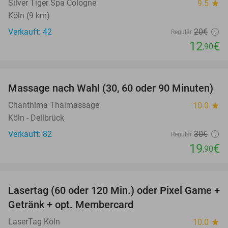
Silver Tiger Spa Cologne
9.5
star
Köln (9 km)
Verkauft: 42
20€
Regulär
12
€
,90
favorite_border
Massage nach Wahl (30, 60 oder 90 Minuten)
34%
Chanthima Thaimassage
10.0
star
Köln - Dellbrück
Verkauft: 82
30€
Regulär
19
€
,90
favorite_border
Lasertag (60 oder 120 Min.) oder Pixel Game +
31%
Getränk + opt. Membercard
LaserTag Köln
10.0
star