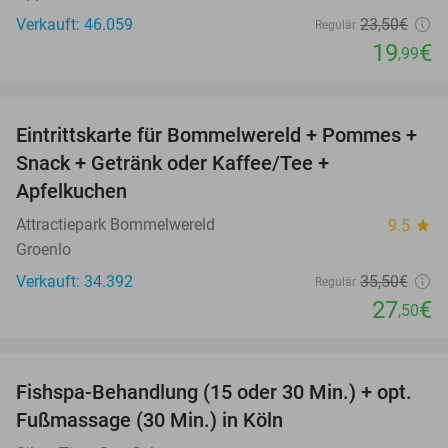
Verkauft: 46.059
23
,50
€
Regulär
19
€
,99
favorite_border
Eintrittskarte für Bommelwereld + Pommes +
23%
Snack + Getränk oder Kaffee/Tee +
Apfelkuchen
Attractiepark Bommelwereld
9.5
star
Groenlo
Verkauft: 34.392
35
,50
€
Regulär
27
€
,50
favorite_border
Fishspa-Behandlung (15 oder 30 Min.) + opt.
36%
Fußmassage (30 Min.) in Köln