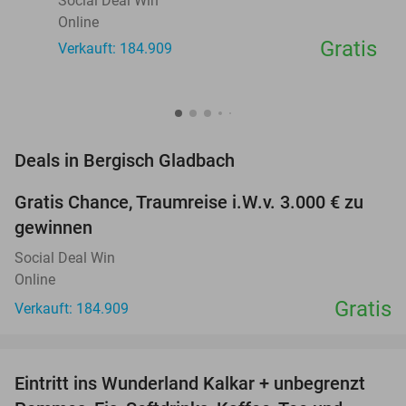
Social Deal Win
Online
Gratis
Verkauft: 184.909
favorite_border
Deals in Bergisch Gladbach
Gratis Chance, Traumreise i.W.v. 3.000 € zu
gewinnen
Social Deal Win
Online
Gratis
Verkauft: 184.909
favorite_border
Eintritt ins Wunderland Kalkar + unbegrenzt
32%