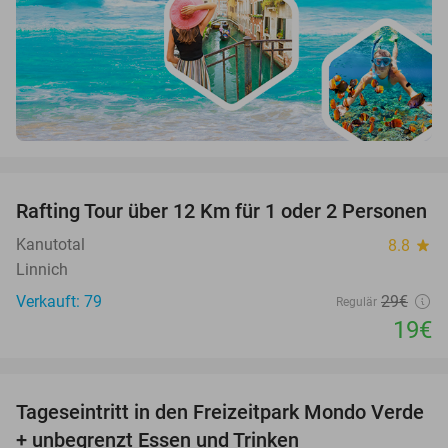
favorite_border
Rafting Tour über 12 Km für 1 oder 2 Personen
34%
Kanutotal
8.8
star
Linnich
Verkauft: 79
29€
Regulär
19€
favorite_border
Tageseintritt in den Freizeitpark Mondo Verde
25%
+ unbegrenzt Essen und Trinken