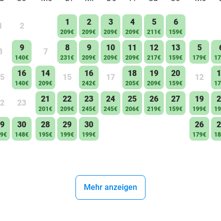
1
2
3
4
5
6
1
2
209€
209€
209€
209€
211€
159€
9
8
9
10
11
12
13
5
8
7
140€
231€
209€
209€
209€
217€
159€
179€
17
16
14
16
18
19
20
1
5
15
17
12
140€
209€
242€
205€
209€
159€
17
21
22
23
24
25
26
27
19
2
2
23
201€
209€
245€
245€
206€
219€
159€
199€
19
9
30
28
29
30
26
2
9€
148€
195€
199€
199€
179€
18
Mehr anzeigen