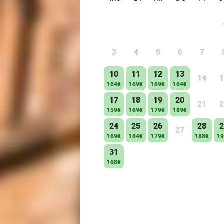
3
4
5
6
7
10
11
12
13
14
1
164€
169€
169€
164€
17
18
19
20
21
2
159€
169€
179€
189€
24
25
26
28
2
27
169€
184€
179€
188€
19
31
168€