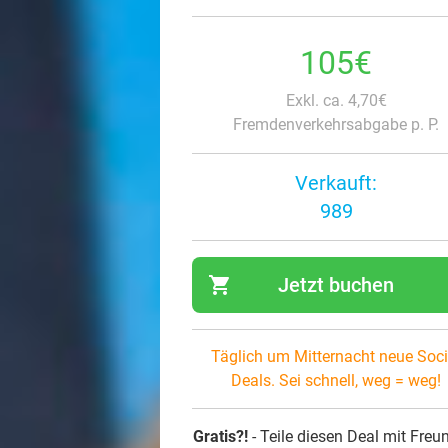
105€
Exkl. ca. 4,70€
Fremdenverkehrsabgabe p. P.
Verkauft:
989
shopping_cart
Jetzt buchen
navi
Täglich um Mitternacht neue Soci
Deals. Sei schnell, weg = weg!
Gratis?!
- Teile diesen Deal mit Freu