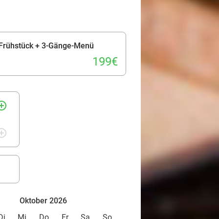
 Frühstück + 3-Gänge-Menü
199€
rcle_outline
rcle_outline
Oktober 2026
Di
Mi
Do
Fr
Sa
So