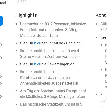
Leiden
Deal
Highlights
Kond
l
Übernachtung für 2 Personen, inklusive
Gül
Frühstück und optionalem 3-Gänge-
30 
Menü bei Golden Tulip
Res
Sieh Dir
hier
den Inhalt des Deals an
ard_arrow_right
n
Ihr übernachtet in einem schönen 4-
ü
Sterne-Hotel im Zentrum von Leiden
f
ard_arrow_right
Sieh Dir
hier
die Bewertungen an
b
Ihr übernachtet in einem
R
ard_arrow_right
Komfortzimmer, das mit allen
D
ard_arrow_right
Annehmlichkeiten ausgestattet ist!
s
Am Tag der Anreise kannst Du optional
Ein
ard_arrow_right
ein köstliches 3-Gänge-Menü genießen
bis
Das historische Stadtzentrum ist in 5