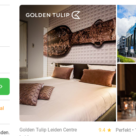
gate_next
al
Golden Tulip Leiden Centre
9.4
star
Perfekt •
nden.