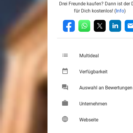
Drei Freunde kaufen? Dann ist der 
für Dich kostenlos! (
Info
)
whatsapp
linkedin
fb
mai
list
keybo
Multideal
date_range
keybo
Verfügbarkeit
chat
Auswahl an Bewertungen
keybo
work
keybo
Unternehmen
language
keybo
Webseite