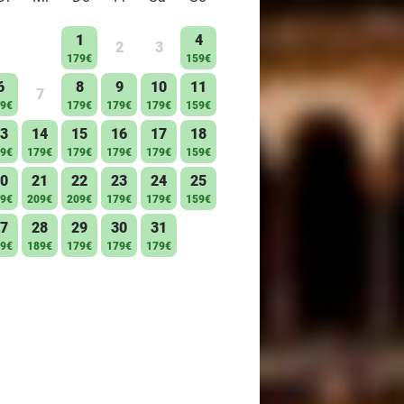
1
4
2
3
179€
159€
6
8
9
10
11
7
9€
179€
179€
179€
159€
3
14
15
16
17
18
9€
179€
179€
179€
179€
159€
0
21
22
23
24
25
9€
209€
209€
179€
179€
159€
7
28
29
30
31
9€
189€
179€
179€
179€