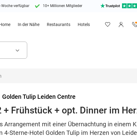
e Woche verfügbar
10+ Millionen Mitglieder
Home
In der Nähe
Restaurants
Hotels
keyboard_arrow_down
>
Golden Tulip Leiden Centre
 + Frühstück + opt. Dinner im He
hes Arrangement mit einer Übernachtung in einem 
 4-Sterne-Hotel Golden Tulip im Herzen von Leid