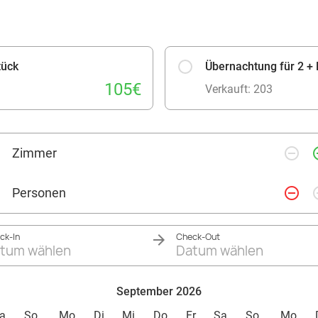
tück
Übernachtung für 2 +
105€
Verkauft: 203
remove_circle_outline
add_ci
Zimmer
remove_circle_outline
add_ci
Personen
ck-In
Check-Out
tum wählen
Datum wählen
September 2026
a
So
Mo
Di
Mi
Do
Fr
Sa
So
Mo