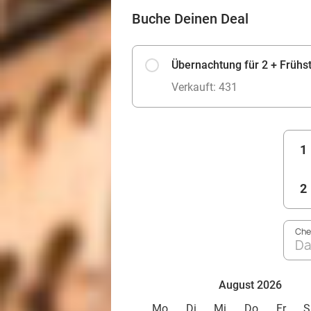
Buche Deinen Deal
Übernachtung für 2 + Frühs
Verkauft: 431
1
2
Che
Da
August 2026
Mo
Di
Mi
Do
Fr
S