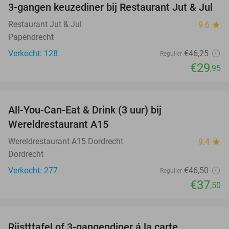
3-gangen keuzediner bij Restaurant Jut & Jul
35%
Restaurant Jut & Jul
9.6
star
Papendrecht
Verkocht: 128
€46
,25
Regulier
€29
,95
favorite_border
All-You-Can-Eat & Drink (3 uur) bij
19%
Wereldrestaurant A15
Wereldrestaurant A15 Dordrecht
9.4
star
Dordrecht
Verkocht: 277
€46
,50
Regulier
€37
,50
favorite_border
Rijstttafel of 3-gangendiner á la carte