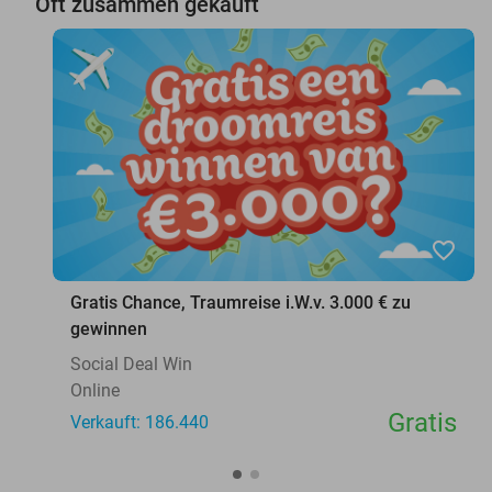
Oft zusammen gekauft
favorite_border
Gratis Chance, Traumreise i.W.v. 3.000 € zu
gewinnen
Social Deal Win
Online
Gratis
Verkauft: 186.440