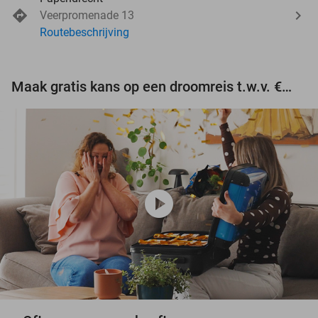
Veerpromenade 13
Routebeschrijving
Maak gratis kans op een droomreis t.w.v. €3.000!
play_circle