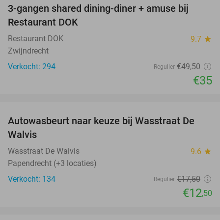
3-gangen shared dining-diner + amuse bij
29%
Restaurant DOK
Restaurant DOK
9.7
star
Zwijndrecht
Verkocht: 294
€49
,50
Regulier
€35
favorite_border
Autowasbeurt naar keuze bij Wasstraat De
29%
Walvis
Wasstraat De Walvis
9.6
star
Papendrecht (+3 locaties)
Verkocht: 134
€17
,50
Regulier
€12
,50