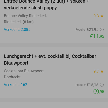
Entree Bounce Valley (2 uur) + sokken +
46%
verkoelende slush puppy
Bounce Valley Ridderkerk
9.3
star
Ridderkerk (6 km)
Verkocht: 2.085
€21
,95
Regulier
€11
,95
favorite_border
Lunchgerecht + evt. cocktail bij Cocktailbar
34%
Blauwpoort
Cocktailbar Blauwpoort
9.7
star
Dordrecht
Verkocht: 162
€15
,15
Regulier
€9
,95
favorite_border