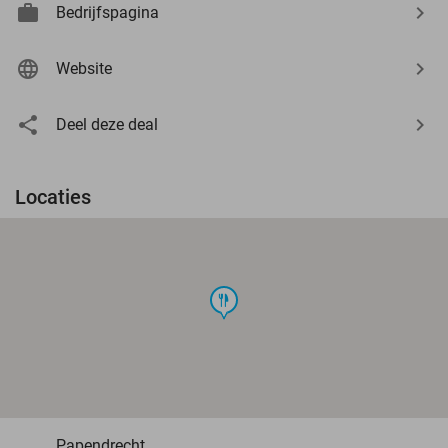
Bedrijfspagina
Website
Deel deze deal
Locaties
food
Papendrecht