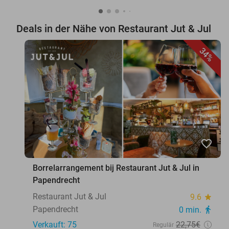
Deals in der Nähe von Restaurant Jut & Jul
34%
favorite_border
Borrelarrangement bij Restaurant Jut & Jul in
Papendrecht
Restaurant Jut & Jul
9.6
star
Papendrecht
0 min.
directions_walk
Verkauft: 75
22
,75
€
Regulär