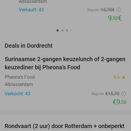
Alblasserdam
Verkauft: 43
15
,70
€
Regulär
9
€
,50
favorite_border
Deals in Dordrecht
Surinaamse 2-gangen keuzelunch of 2-gangen
39%
keuzediner bij Pheona's Food
Pheona's Food
9.6
star
Alblasserdam
Verkocht: 43
€15
,70
Regulier
€9
,50
favorite_border
Rondvaart (2 uur) door Rotterdam + onbeperkt
24%