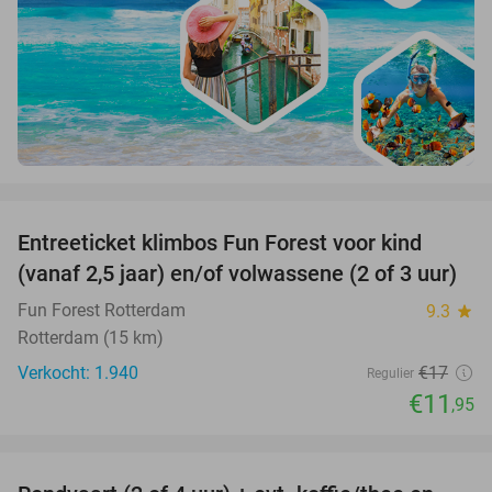
favorite_border
Entreeticket klimbos Fun Forest voor kind
30%
(vanaf 2,5 jaar) en/of volwassene (2 of 3 uur)
Fun Forest Rotterdam
9.3
star
Rotterdam (15 km)
Verkocht: 1.940
€17
Regulier
€11
,95
favorite_border