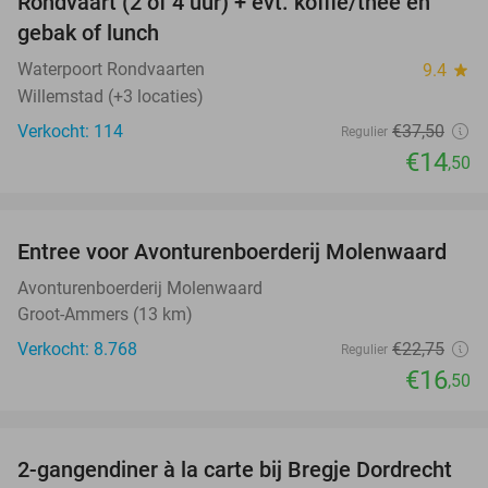
Rondvaart (2 of 4 uur) + evt. koffie/thee en
61%
gebak of lunch
Waterpoort Rondvaarten
9.4
star
Willemstad (+3 locaties)
Verkocht: 114
€37
,50
Regulier
€14
,50
favorite_border
Entree voor Avonturenboerderij Molenwaard
27%
Avonturenboerderij Molenwaard
Groot-Ammers (13 km)
Verkocht: 8.768
€22
,75
Regulier
€16
,50
favorite_border
2-gangendiner à la carte bij Bregje Dordrecht
12%