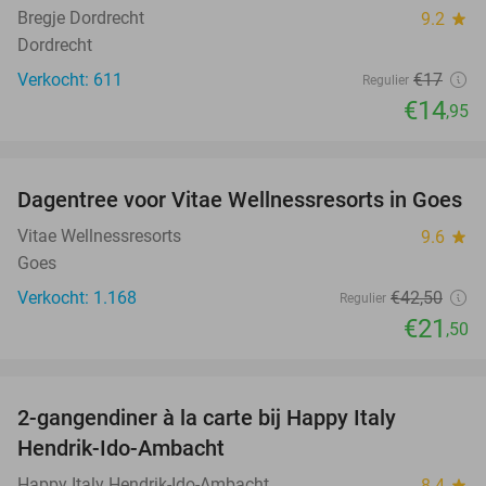
Bregje Dordrecht
9.2
star
Dordrecht
Verkocht: 611
€17
Regulier
€14
,95
favorite_border
Dagentree voor Vitae Wellnessresorts in Goes
49%
Vitae Wellnessresorts
9.6
star
Goes
Verkocht: 1.168
€42
,50
Regulier
€21
,50
favorite_border
2-gangendiner à la carte bij Happy Italy
35%
Hendrik-Ido-Ambacht
Happy Italy Hendrik-Ido-Ambacht
8.4
star