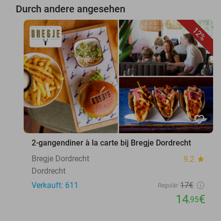
Durch andere angesehen
12%
favorite_border
2-gangendiner à la carte bij Bregje Dordrecht
Bregje Dordrecht
9.2
star
Dordrecht
Verkauft: 611
17€
Regulär
14
€
,95