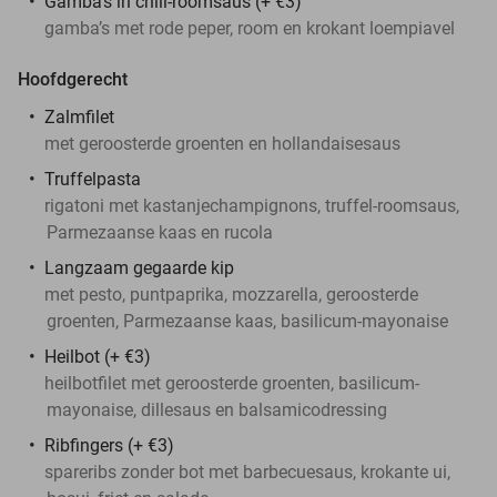
Gamba’s in chili-roomsaus (+ €3)
gamba’s met rode peper, room en krokant loempiavel
Hoofdgerecht
Zalmfilet
met geroosterde groenten en hollandaisesaus
Truffelpasta
rigatoni met kastanjechampignons, truffel-roomsaus,
Parmezaanse kaas en rucola
Langzaam gegaarde kip
met pesto, puntpaprika, mozzarella, geroosterde
groenten, Parmezaanse kaas, basilicum-mayonaise
Heilbot (+ €3)
heilbotfilet met geroosterde groenten, basilicum-
mayonaise, dillesaus en balsamicodressing
Ribfingers (+ €3)
spareribs zonder bot met barbecuesaus, krokante ui,