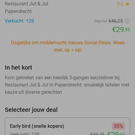
Restaurant Jut & Jul
9.6
star
Papendrecht
Verkocht: 128
€46
,25
Regulier
€29
,95
Dagelijks om middernacht nieuwe Social Deals. Wees
snel, op = op!
In het kort
Kom genieten van een heerlijk 3-gangen keuzediner bij
Restaurant Jut & Jul in Papendrecht: smakelijk tafelen met
keuze uit diverse gerechten
Selecteer jouw deal
Early bird (snelle kopers)
35%
€29
Verkocht: 128
€46
,25
,95