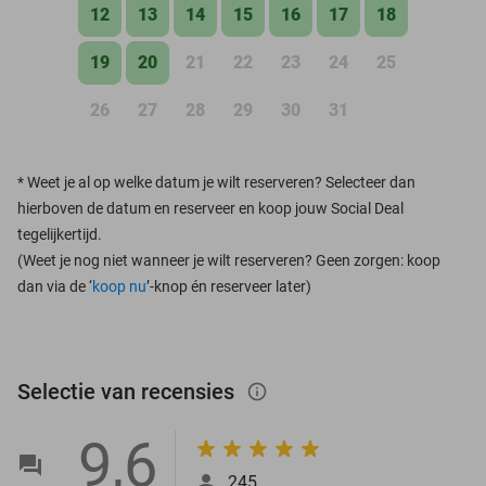
12
13
14
15
16
17
18
19
20
21
22
23
24
25
26
27
28
29
30
31
*
Weet je al op welke datum je wilt reserveren? Selecteer dan
hierboven de datum en reserveer en koop jouw Social Deal
tegelijkertijd.
(Weet je nog niet wanneer je wilt reserveren? Geen zorgen: koop
dan via de ‘
koop nu
’-knop én reserveer later)
Selectie van recensies
info_outlined
9,6
245