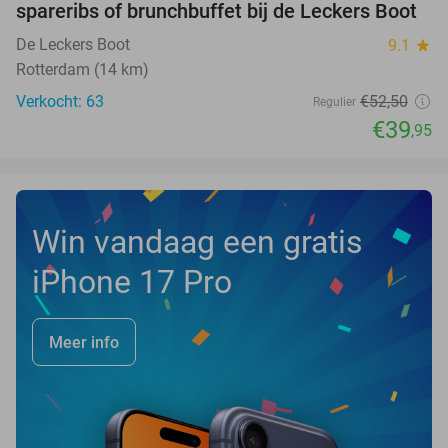
spareribs of brunchbuffet bij de Leckers Boot
De Leckers Boot
9.1
star
Rotterdam (14 km)
Verkocht: 63
€52
,50
Regulier
€39
,95
Win vandaag een gratis
iPhone 17 Pro
Meer info