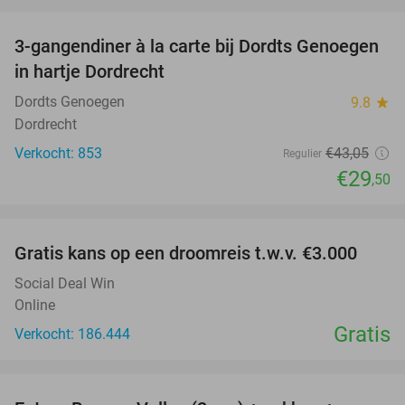
favorite_border
3-gangendiner à la carte bij Dordts Genoegen
31%
in hartje Dordrecht
Dordts Genoegen
9.8
star
Dordrecht
Verkocht: 853
€43
,05
Regulier
€29
,50
favorite_border
Gratis kans op een droomreis t.w.v. €3.000
Social Deal Win
Online
Gratis
Verkocht: 186.444
favorite_border