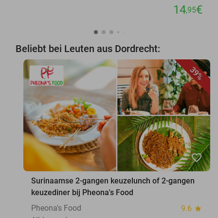
14
€
,95
Beliebt bei Leuten aus Dordrecht:
39%
favorite_border
Surinaamse 2-gangen keuzelunch of 2-gangen
keuzediner bij Pheona's Food
Pheona's Food
9.6
star