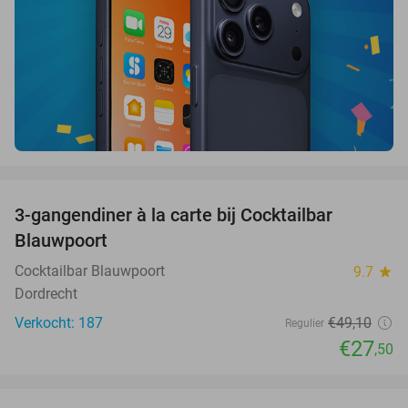
favorite_border
3-gangendiner à la carte bij Cocktailbar
44%
Blauwpoort
Cocktailbar Blauwpoort
9.7
star
Dordrecht
Verkocht: 187
€49
,10
Regulier
€27
,50
favorite_border