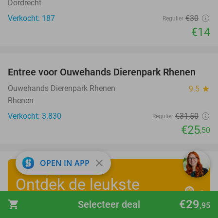
Dordrecht
Verkocht: 187
€30
Regulier
€14
favorite_border
Entree voor Ouwehands Dierenpark Rhenen
19%
Ouwehands Dierenpark Rhenen
9.5
star
Rhenen
Verkocht: 3.830
€31
,50
Regulier
€25
,50
close
OPEN IN APP
Ontdek de leukste
zomervakantiedeals
!
€29
shopping_cart
Selecteer deal
,95