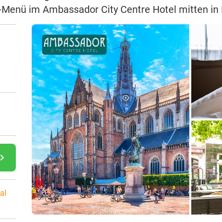
-Menü im Ambassador City Centre Hotel mitten in
gate_next
al