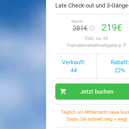
Late Check-out und 3-Gänge
Regulär
219€
281€
Exkl. ca. 6€
Fremdenverkehrsabgabe p. P.
Verkauft:
Rabatt:
44
22%
shopping_cart
Jetzt buchen
navi
Täglich um Mitternacht neue Soci
Deals. Sei schnell, weg = weg!