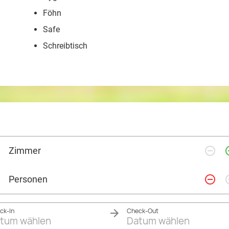
Föhn
Safe
Schreibtisch
remove_circle_outline
add_ci
Zimmer
remove_circle_outline
add_ci
Personen
ck-In
Check-Out
tum wählen
Datum wählen