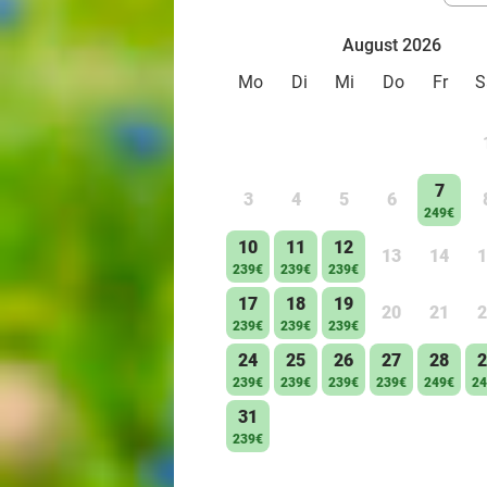
August 2026
Mo
Di
Mi
Do
Fr
S
7
3
4
5
6
249€
10
11
12
13
14
1
239€
239€
239€
17
18
19
20
21
2
239€
239€
239€
24
25
26
27
28
2
239€
239€
239€
239€
249€
24
31
239€