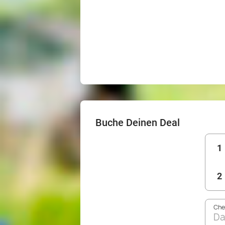
Buche Deinen Deal
1
2
Che
Da