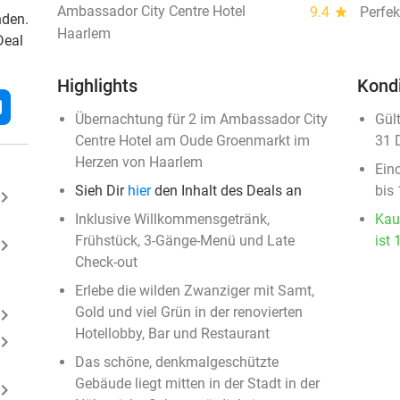
Ambassador City Centre Hotel
9.4
star
Perfek
nden.
Haarlem
Deal
Highlights
Kond
l
Übernachtung für 2 im Ambassador City
Gül
Centre Hotel am Oude Groenmarkt im
31 
Herzen von Haarlem
Ein
Sieh Dir
hier
den Inhalt des Deals an
bis
ard_arrow_right
Inklusive Willkommensgetränk,
Kau
Frühstück, 3-Gänge-Menü und Late
ist 
ard_arrow_right
Check-out
Erlebe die wilden Zwanziger mit Samt,
Gold und viel Grün in der renovierten
ard_arrow_right
Hotellobby, Bar und Restaurant
ard_arrow_right
Das schöne, denkmalgeschützte
Gebäude liegt mitten in der Stadt in der
ard_arrow_right