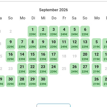
September 2026
a
So
Mo
Di
Mi
Do
Fr
Sa
So
Mo
1
2
3
4
5
6
1
2
239€
239€
239€
249€
249€
229€
9
7
8
9
10
11
12
13
5
8
229€
239€
239€
239€
239€
249€
249€
229€
219€
21
16
14
15
16
17
20
12
1
5
18
19
229€
239€
239€
239€
239€
229€
219€
21
21
22
23
24
26
27
19
2
23
25
2
239€
239€
239€
239€
249€
229€
219€
9
30
28
29
30
26
2
9€
229€
239€
239€
239€
219€
21