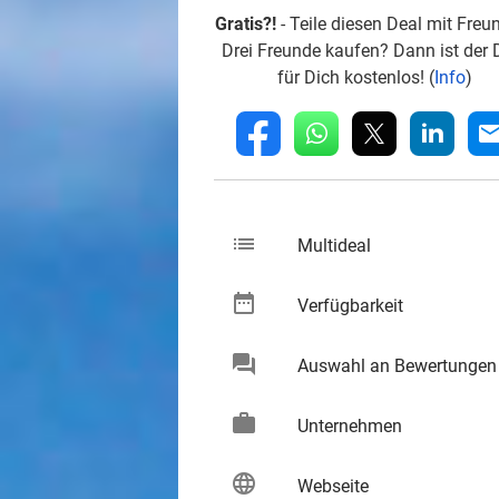
Gratis?!
- Teile diesen Deal mit Freu
Drei Freunde kaufen? Dann ist der 
für Dich kostenlos! (
Info
)
whatsapp
linkedin
fb
mai
list
keybo
Multideal
date_range
keybo
Verfügbarkeit
chat
Auswahl an Bewertungen
keybo
work
keybo
Unternehmen
language
keybo
Webseite