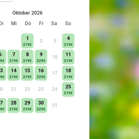
Oktober 2026
Di
Mi
Do
Fr
Sa
So
1
4
2
3
219€
219€
6
7
8
9
11
10
9€
219€
219€
229€
219€
3
14
15
16
18
17
9€
219€
219€
229€
219€
25
0
21
22
23
24
219€
7
28
29
30
31
9€
219€
219€
229€