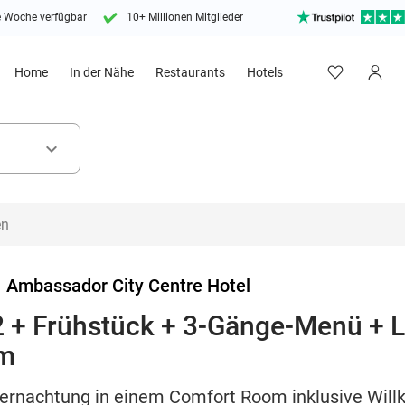
e Woche verfügbar
10+ Millionen Mitglieder
Home
In der Nähe
Restaurants
Hotels
keyboard_arrow_down
>
Ambassador City Centre Hotel
2 + Frühstück + 3-Gänge-Menü + L
em
bernachtung in einem Comfort Room inklusive Wil