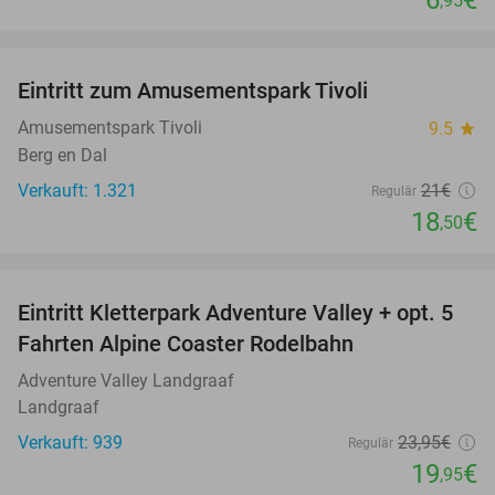
6
€
,95
favorite_border
Eintritt zum Amusementspark Tivoli
12%
Amusementspark Tivoli
9.5
star
Berg en Dal
Verkauft: 1.321
21€
Regulär
18
€
,50
favorite_border
Eintritt Kletterpark Adventure Valley + opt. 5
17%
Fahrten Alpine Coaster Rodelbahn
Adventure Valley Landgraaf
Landgraaf
Verkauft: 939
23
,95
€
Regulär
19
€
,95