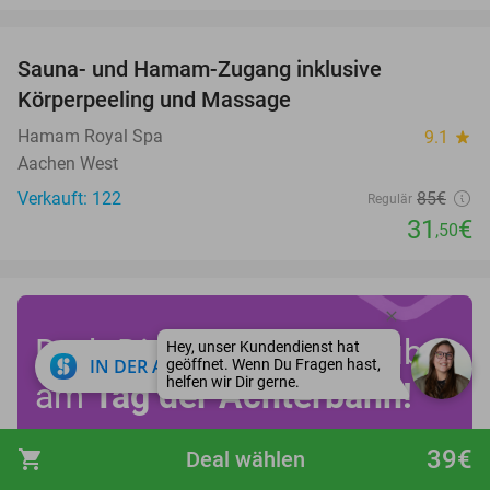
favorite_border
Sauna- und Hamam-Zugang inklusive
63%
Körperpeeling und Massage
Hamam Royal Spa
9.1
star
Aachen West
Verkauft: 122
85€
Regulär
31
€
,50
Dreh Dich ab 19 € kopfüber
close
IN DER APP ÖFFNEN
am
Tag der Achterbahn!
39€
shopping_cart
Deal wählen
Sieh Dir alle Deals an