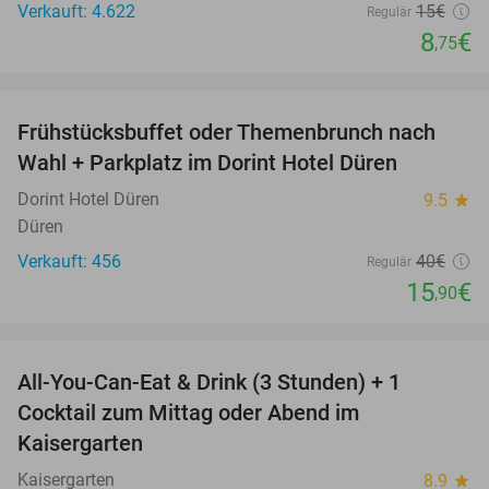
Verkauft: 4.622
15€
Regulär
8
€
,75
favorite_border
Frühstücksbuffet oder Themenbrunch nach
60%
Wahl + Parkplatz im Dorint Hotel Düren
Dorint Hotel Düren
9.5
star
Düren
Verkauft: 456
40€
Regulär
15
€
,90
favorite_border
All-You-Can-Eat & Drink (3 Stunden) + 1
33%
Cocktail zum Mittag oder Abend im
Kaisergarten
Kaisergarten
8.9
star