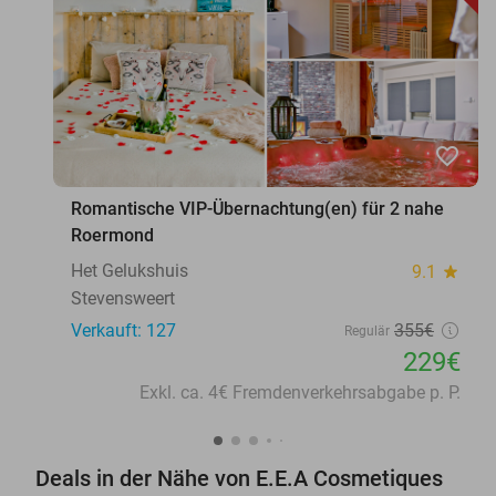
favorite_border
Romantische VIP-Übernachtung(en) für 2 nahe
Roermond
Het Gelukshuis
9.1
star
Stevensweert
Verkauft: 127
355€
Regulär
229€
Exkl. ca. 4€ Fremdenverkehrsabgabe p. P.
Deals in der Nähe von E.E.A Cosmetiques