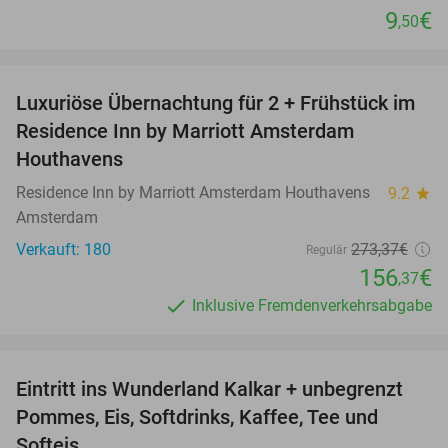
9
€
,50
favorite_border
Luxuriöse Übernachtung für 2 + Frühstück im
43%
Residence Inn by Marriott Amsterdam
Houthavens
Residence Inn by Marriott Amsterdam Houthavens
9.2
star
Amsterdam
Verkauft: 180
273
,37
€
Regulär
156
€
,37
Inklusive Fremdenverkehrsabgabe
favorite_border
Eintritt ins Wunderland Kalkar + unbegrenzt
32%
Pommes, Eis, Softdrinks, Kaffee, Tee und
Softeis