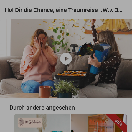
Hol Dir die Chance, eine Traumreise i.W.v. 3.000 € zu gewinnen!
play_circle
Durch andere angesehen
35%