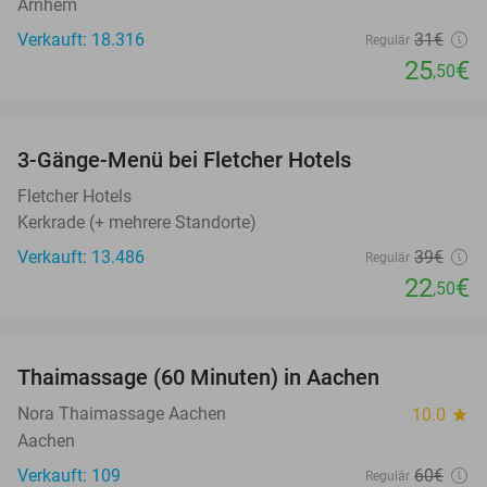
Arnhem
Verkauft: 18.316
31€
Regulär
25
€
,50
favorite_border
3-Gänge-Menü bei Fletcher Hotels
42%
Fletcher Hotels
Kerkrade (+ mehrere Standorte)
Verkauft: 13.486
39€
Regulär
22
€
,50
favorite_border
Thaimassage (60 Minuten) in Aachen
30%
Nora Thaimassage Aachen
10.0
star
Aachen
Verkauft: 109
60€
Regulär