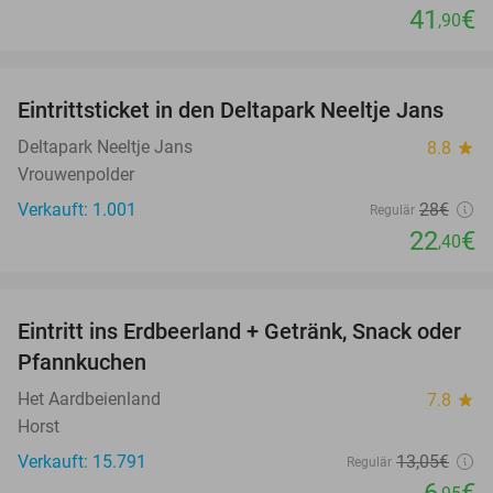
41
€
,90
favorite_border
Eintrittsticket in den Deltapark Neeltje Jans
20%
Deltapark Neeltje Jans
8.8
star
Vrouwenpolder
Verkauft: 1.001
28€
Regulär
22
€
,40
favorite_border
Eintritt ins Erdbeerland + Getränk, Snack oder
47%
Pfannkuchen
Het Aardbeienland
7.8
star
Horst
Verkauft: 15.791
13
,05
€
Regulär