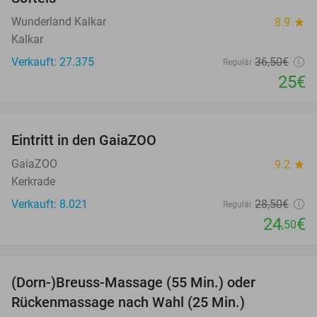
Wunderland Kalkar
8.9
star
Kalkar
Verkauft: 27.375
36
,50
€
Regulär
25€
favorite_border
Eintritt in den GaiaZOO
14%
GaiaZOO
9.2
star
Kerkrade
Verkauft: 8.021
28
,50
€
Regulär
24
€
,50
favorite_border
(Dorn-)Breuss-Massage (55 Min.) oder
55%
Rückenmassage nach Wahl (25 Min.)