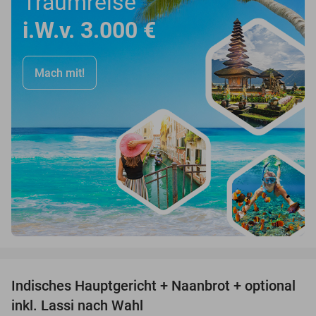
Traumreise
i.W.v. 3.000 €
Mach mit!
favorite_border
Indisches Hauptgericht + Naanbrot + optional
35%
inkl. Lassi nach Wahl