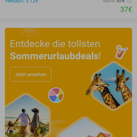
Verkauft: 3.729
57€
Regulär
37€
Entdecke die tollsten
Sommerurlaubdeals
!
Jetzt ansehen