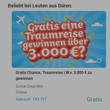
Beliebt bei Leuten aus Düren:
favorite_border
Gratis Chance, Traumreise i.W.v. 3.000 € zu
gewinnen
Social Deal Win
Online
Gratis
Verkauft: 183.797