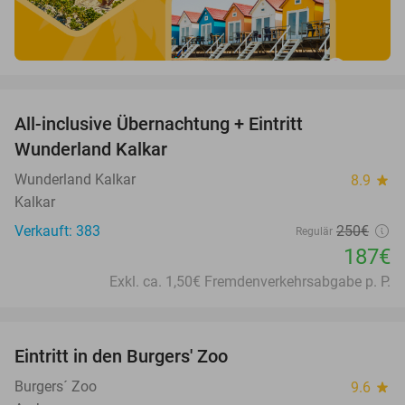
favorite_border
All-inclusive Übernachtung + Eintritt
25%
Wunderland Kalkar
Wunderland Kalkar
8.9
star
Kalkar
Verkauft: 383
250€
Regulär
187€
Exkl. ca. 1,50€ Fremdenverkehrsabgabe p. P.
favorite_border
Eintritt in den Burgers' Zoo
18%
Burgers´ Zoo
9.6
star