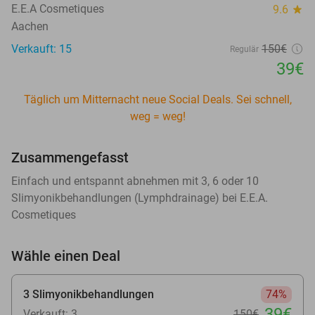
E.E.A Cosmetiques
9.6
star
Aachen
Verkauft: 15
150€
Regulär
39€
Täglich um Mitternacht neue Social Deals. Sei schnell,
weg = weg!
Zusammengefasst
Einfach und entspannt abnehmen mit 3, 6 oder 10
Slimyonikbehandlungen (Lymphdrainage) bei E.E.A.
Cosmetiques
Wähle einen Deal
3 Slimyonikbehandlungen
74%
39€
Verkauft: 3
150€