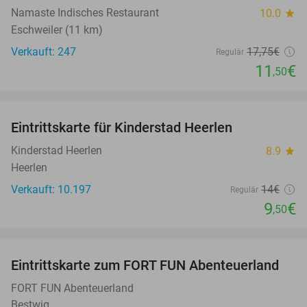
Namaste Indisches Restaurant
10.0
star
Eschweiler (11 km)
Verkauft: 247
17
,75
€
Regulär
11
€
,50
favorite_border
Eintrittskarte für Kinderstad Heerlen
32%
Kinderstad Heerlen
8.9
star
Heerlen
Verkauft: 10.197
14€
Regulär
9
€
,50
favorite_border
Eintrittskarte zum FORT FUN Abenteuerland
32%
FORT FUN Abenteuerland
Bestwig