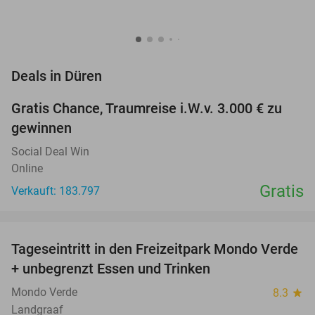
favorite_border
Deals in Düren
Gratis Chance, Traumreise i.W.v. 3.000 € zu
gewinnen
Social Deal Win
Online
Gratis
Verkauft: 183.797
favorite_border
Tageseintritt in den Freizeitpark Mondo Verde
25%
+ unbegrenzt Essen und Trinken
Mondo Verde
8.3
star
Landgraaf