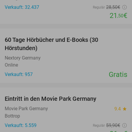
Verkauft: 32.437
28
,50
€
Regulär
21
€
,50
favorite_border
60 Tage Hörbücher und E-Books (30
Hörstunden)
Nextory Germany
Online
Gratis
Verkauft: 957
favorite_border
Eintritt in den Movie Park Germany
38%
Movie Park Germany
9.4
star
Bottrop
Verkauft: 5.559
59
,90
€
Regulär