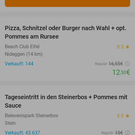
favorite_border
Pizza, Schnitzel oder Burger nach Wahl + opt.
24%
Pommes am Rursee
Beach Club Eifel
8.5
star
Nideggen (14 km)
Verkauft: 144
16
,55
€
Regulär
12
€
,50
favorite_border
Tageseintritt in den Steinerbos + Pommes mit
37%
Sauce
Belevenispark Steinerbos
8.9
star
Stein
Verkauft: 43.637
15€
Regulär