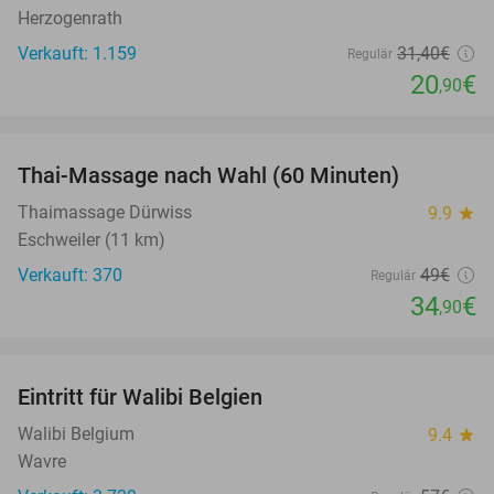
Herzogenrath
Verkauft: 1.159
31
,40
€
Regulär
20
€
,90
favorite_border
Thai-Massage nach Wahl (60 Minuten)
29%
Thaimassage Dürwiss
9.9
star
Eschweiler (11 km)
Verkauft: 370
49€
Regulär
34
€
,90
favorite_border
Eintritt für Walibi Belgien
35%
Walibi Belgium
9.4
star
Wavre