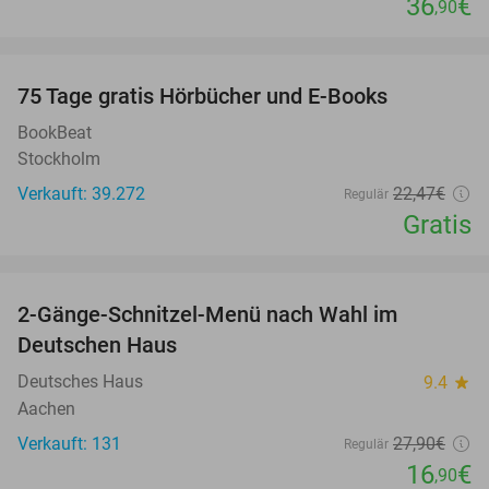
36
€
,90
favorite_border
100%
75 Tage gratis Hörbücher und E-Books
BookBeat
Stockholm
Verkauft: 39.272
22
,47
€
Regulär
Gratis
favorite_border
2-Gänge-Schnitzel-Menü nach Wahl im
39%
Deutschen Haus
Deutsches Haus
9.4
star
Aachen
Verkauft: 131
27
,90
€
Regulär
16
€
,90