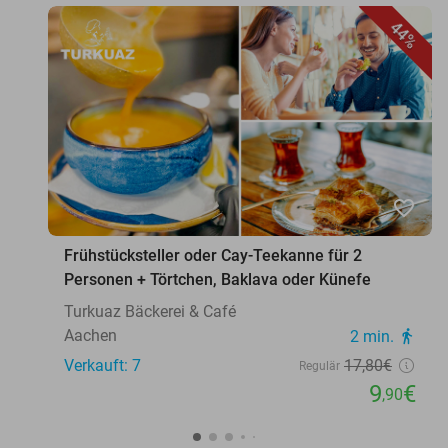
44%
favorite_border
Frühstücksteller oder Cay-Teekanne für 2
Personen + Törtchen, Baklava oder Künefe
Turkuaz Bäckerei & Café
Aachen
2 min.
directions_walk
Verkauft: 7
17
,80
€
Regulär
9
€
,90