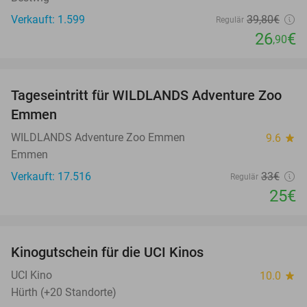
Verkauft: 1.599
39
,80
€
Regulär
26
€
,90
favorite_border
Tageseintritt für WILDLANDS Adventure Zoo
24%
Emmen
WILDLANDS Adventure Zoo Emmen
9.6
star
Emmen
Verkauft: 17.516
33€
Regulär
25€
favorite_border
Kinogutschein für die UCI Kinos
42%
UCI Kino
10.0
star
Hürth (+20 Standorte)