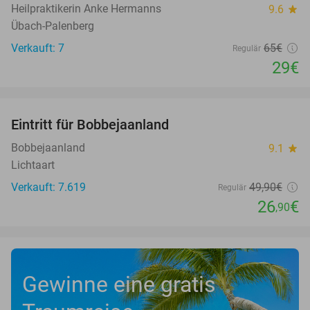
Heilpraktikerin Anke Hermanns
9.6
star
Übach-Palenberg
Verkauft: 7
65€
Regulär
29€
favorite_border
Eintritt für Bobbejaanland
46%
Bobbejaanland
9.1
star
Lichtaart
Verkauft: 7.619
49
,90
€
Regulär
26
€
,90
Gewinne eine gratis