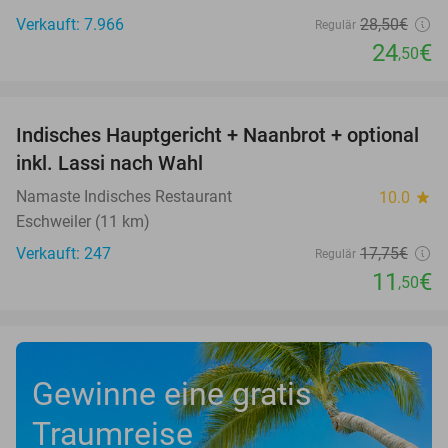
Verkauft: 7.966
28
,50
€
Regulär
24
€
,50
favorite_border
Indisches Hauptgericht + Naanbrot + optional
35%
inkl. Lassi nach Wahl
Namaste Indisches Restaurant
10.0
star
Eschweiler (11 km)
Verkauft: 247
17
,75
€
Regulär
11
€
,50
Gewinne eine gratis
Traumreise