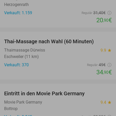
Herzogenrath
Verkauft: 1.159
31
,40
€
Regulär
20
€
,90
favorite_border
Thai-Massage nach Wahl (60 Minuten)
29%
Thaimassage Dürwiss
9.9
star
Eschweiler (11 km)
Verkauft: 370
49€
Regulär
34
€
,90
favorite_border
Eintritt in den Movie Park Germany
38%
Movie Park Germany
9.4
star
Bottrop