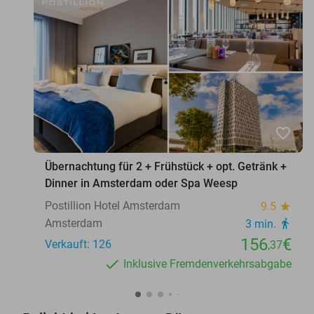
favorite_border
Übernachtung für 2 + Frühstück + opt. Getränk +
Dinner in Amsterdam oder Spa Weesp
Postillion Hotel Amsterdam
9.5
star
Amsterdam
3 min.
directions_walk
156
€
Verkauft: 126
,37
Inklusive Fremdenverkehrsabgabe