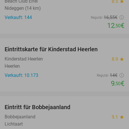
Beach Club Eifel
8.5
star
Nideggen (14 km)
Verkauft: 144
16
,55
€
Regulär
12
€
,50
favorite_border
Eintrittskarte für Kinderstad Heerlen
32%
Kinderstad Heerlen
8.9
star
Heerlen
Verkauft: 10.173
14€
Regulär
9
€
,50
favorite_border
Eintritt für Bobbejaanland
46%
Bobbejaanland
9.1
star
Lichtaart