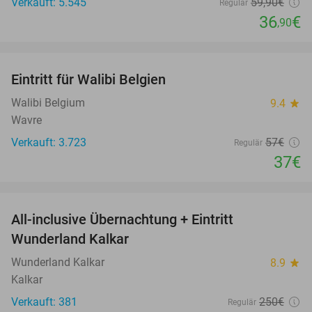
Verkauft: 5.545
59
,90
€
Regulär
36
€
,90
favorite_border
Eintritt für Walibi Belgien
35%
Walibi Belgium
9.4
star
Wavre
Verkauft: 3.723
57€
Regulär
37€
favorite_border
All-inclusive Übernachtung + Eintritt
25%
Wunderland Kalkar
Wunderland Kalkar
8.9
star
Kalkar
Verkauft: 381
250€
Regulär