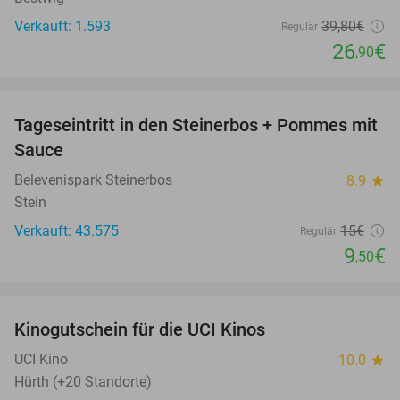
Verkauft: 1.593
39
,80
€
Regulär
26
€
,90
favorite_border
Tageseintritt in den Steinerbos + Pommes mit
37%
Sauce
Belevenispark Steinerbos
8.9
star
Stein
Verkauft: 43.575
15€
Regulär
9
€
,50
favorite_border
Kinogutschein für die UCI Kinos
42%
UCI Kino
10.0
star
Hürth (+20 Standorte)