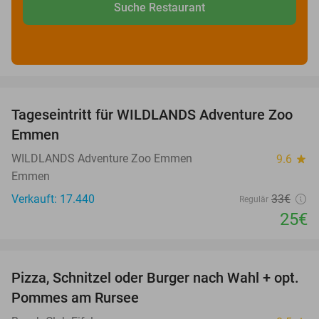
Suche Restaurant
favorite_border
Tageseintritt für WILDLANDS Adventure Zoo
24%
Emmen
WILDLANDS Adventure Zoo Emmen
9.6
star
Emmen
Verkauft: 17.440
33€
Regulär
25€
favorite_border
Pizza, Schnitzel oder Burger nach Wahl + opt.
24%
Pommes am Rursee