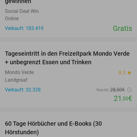
gewinnen
Social Deal Win
Online
Gratis
Verkauft: 183.419
favorite_border
Tageseintritt in den Freizeitpark Mondo Verde
25%
+ unbegrenzt Essen und Trinken
Mondo Verde
8.3
star
Landgraaf
Verkauft: 32.328
28
,50
€
Regulär
21
€
,50
favorite_border
60 Tage Hörbücher und E-Books (30
Hörstunden)