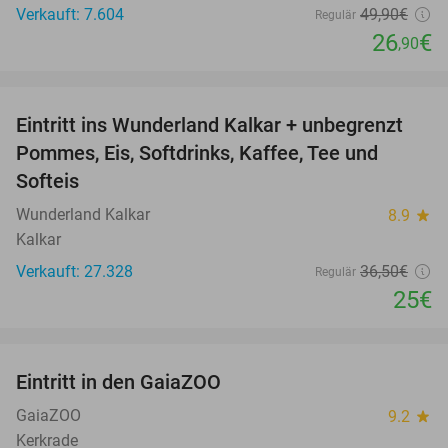
Verkauft: 7.604
49
,90
€
Regulär
26
€
,90
favorite_border
Eintritt ins Wunderland Kalkar + unbegrenzt
32%
Pommes, Eis, Softdrinks, Kaffee, Tee und
Softeis
Wunderland Kalkar
8.9
star
Kalkar
Verkauft: 27.328
36
,50
€
Regulär
25€
favorite_border
Eintritt in den GaiaZOO
14%
GaiaZOO
9.2
star
Kerkrade