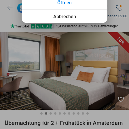
Öffnen
7 Tage die Woche verfügbar
10+ Millionen Mitglieder
Abbrechen
Erreichbar ab 09:00
9,4
basierend auf
205.972 Bewertungen
Entdecke 15.000+ Deals
10%
7 Tage die Woche verfügbar
10+ Millionen Mitglieder
favorite_border
Übernachtung für 2 + Frühstück in Amsterdam