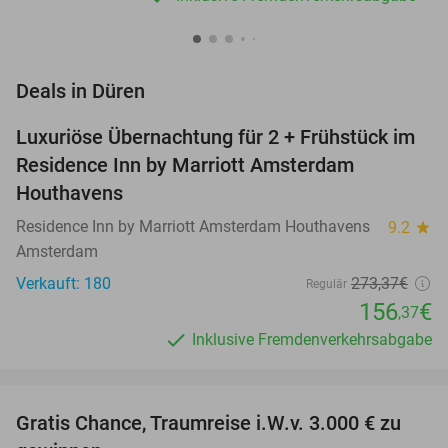
favorite_border
Deals in Düren
Luxuriöse Übernachtung für 2 + Frühstück im
43%
Residence Inn by Marriott Amsterdam
Houthavens
Residence Inn by Marriott Amsterdam Houthavens
9.2
star
Amsterdam
Verkauft: 180
273
,37
€
Regulär
156
€
,37
Inklusive Fremdenverkehrsabgabe
favorite_border
Gratis Chance, Traumreise i.W.v. 3.000 € zu