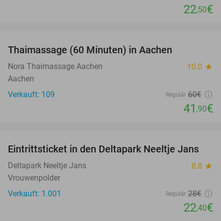
22
€
,50
favorite_border
Thaimassage (60 Minuten) in Aachen
30%
Nora Thaimassage Aachen
10.0
star
Aachen
Verkauft: 109
60€
Regulär
41
€
,90
favorite_border
Eintrittsticket in den Deltapark Neeltje Jans
20%
Deltapark Neeltje Jans
8.8
star
Vrouwenpolder
Verkauft: 1.001
28€
Regulär
22
€
,40