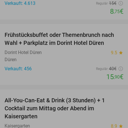
Verkauft: 4.613
15€
Regulär
8
€
,75
favorite_border
Frühstücksbuffet oder Themenbrunch nach
60%
Wahl + Parkplatz im Dorint Hotel Düren
Dorint Hotel Düren
9.5
star
Düren
Verkauft: 456
40€
Regulär
15
€
,90
favorite_border
All-You-Can-Eat & Drink (3 Stunden) + 1
33%
Cocktail zum Mittag oder Abend im
Kaisergarten
Kaisergarten
8.9
star