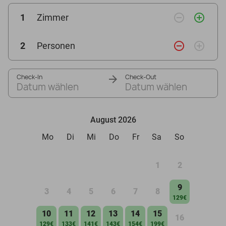
remove_circle_outline
add_circle_outline
1
Zimmer
remove_circle_outline
add_circle_outline
2
Personen
Check-In
Check-Out
Datum wählen
Datum wählen
August 2026
Mo
Di
Mi
Do
Fr
Sa
So
1
2
9
3
4
5
6
7
8
129€
10
11
12
13
14
15
16
129€
133€
141€
143€
154€
199€