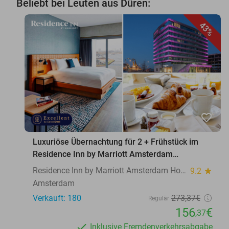
Beliebt bei Leuten aus Düren:
43%
favorite_border
Luxuriöse Übernachtung für 2 + Frühstück im
Residence Inn by Marriott Amsterdam
Houthavens
Residence Inn by Marriott Amsterdam Houthavens
9.2
star
Amsterdam
Verkauft: 180
273
,37
€
Regulär
156
€
,37
Inklusive Fremdenverkehrsabgabe