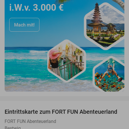
i.W.v. 3.000 €
Mach mit!
favorite_border
Eintrittskarte zum FORT FUN Abenteuerland
32%
FORT FUN Abenteuerland
Bestwig