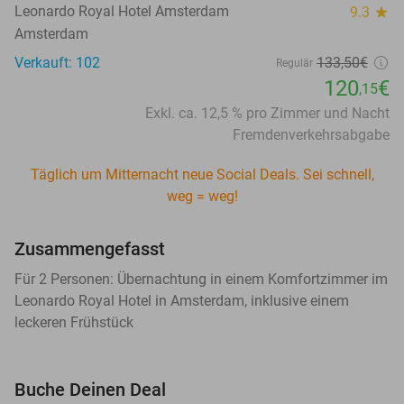
Leonardo Royal Hotel Amsterdam
9.3
star
Amsterdam
Verkauft: 102
133,50€
Regulär
120
€
,15
Exkl. ca. 12,5 % pro Zimmer und Nacht
Fremdenverkehrsabgabe
Täglich um Mitternacht neue Social Deals. Sei schnell,
weg = weg!
Zusammengefasst
Für 2 Personen: Übernachtung in einem Komfortzimmer im
Leonardo Royal Hotel in Amsterdam, inklusive einem
leckeren Frühstück
Buche Deinen Deal