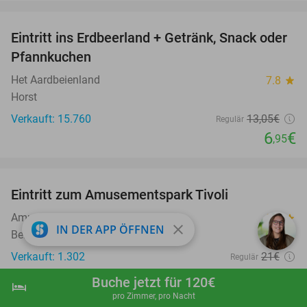
favorite_border
Eintritt ins Erdbeerland + Getränk, Snack oder
47%
Pfannkuchen
Het Aardbeienland
7.8
star
Horst
Verkauft: 15.760
13
,05
€
Regulär
6
€
,95
favorite_border
Eintritt zum Amusementspark Tivoli
12%
Amusementspark Tivoli
9.5
star
close
IN DER APP ÖFFNEN
Berg en Dal
Verkauft: 1.302
21€
Regulär
18
€
,50
Buche jetzt für 120€
hotel
shopping_cart
Jetzt buchen
navigate_next
favorite_border
pro Zimmer, pro Nacht