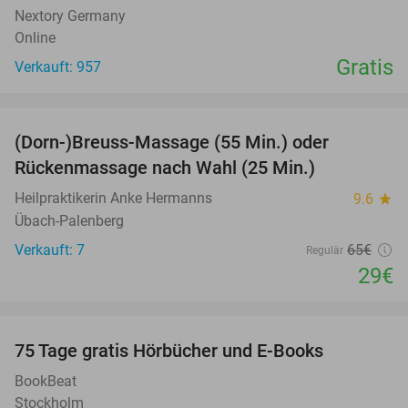
Nextory Germany
Online
Gratis
Verkauft: 957
favorite_border
(Dorn-)Breuss-Massage (55 Min.) oder
55%
Rückenmassage nach Wahl (25 Min.)
Heilpraktikerin Anke Hermanns
9.6
star
Übach-Palenberg
Verkauft: 7
65€
Regulär
29€
favorite_border
100%
75 Tage gratis Hörbücher und E-Books
BookBeat
Stockholm