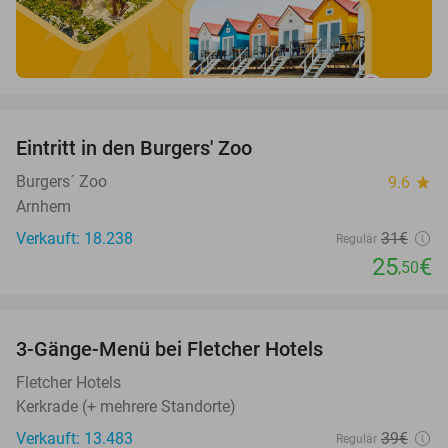
favorite_border
Eintritt in den Burgers' Zoo
18%
Burgers´ Zoo
9.6
star
Arnhem
Verkauft: 18.238
31€
Regulär
25
€
,50
favorite_border
3-Gänge-Menü bei Fletcher Hotels
42%
Fletcher Hotels
Kerkrade (+ mehrere Standorte)
Verkauft: 13.483
39€
Regulär