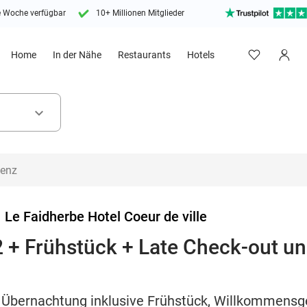
e Woche verfügbar
10+ Millionen Mitglieder
Home
In der Nähe
Restaurants
Hotels
keyboard_arrow_down
>
Le Faidherbe Hotel Coeur de ville
 + Frühstück + Late Check-out un
Übernachtung inklusive Frühstück, Willkommensg