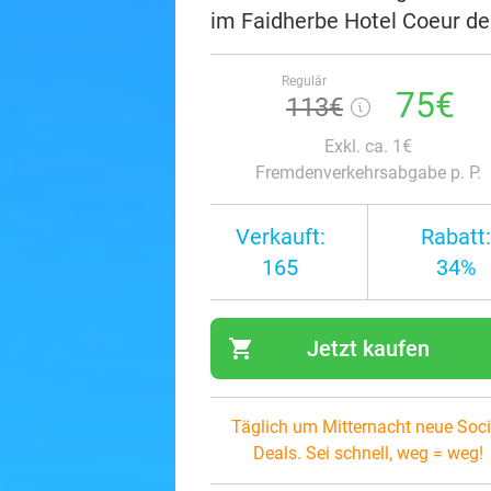
im Faidherbe Hotel Coeur de 
Regulär
75€
113€
Exkl. ca. 1€
Fremdenverkehrsabgabe p. P.
Verkauft:
Rabatt:
165
34%
shopping_cart
Jetzt kaufen
navi
Täglich um Mitternacht neue Soci
Deals. Sei schnell, weg = weg!