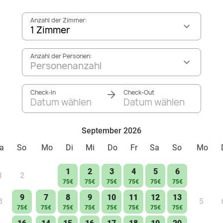
Anzahl der Zimmer:
1 Zimmer
Anzahl der Personen:
Personenanzahl
Check-In
Check-Out
Datum wählen
Datum wählen
September 2026
a
So
Mo
Di
Mi
Do
Fr
Sa
So
Mo
1
2
3
4
5
6
1
2
75€
75€
75€
75€
75€
75€
9
7
8
9
10
11
12
13
8
5
75€
75€
75€
75€
75€
75€
75€
75€