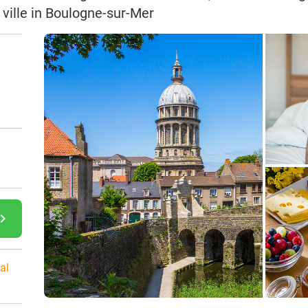
ville in Boulogne-sur-Mer
gate_next
al