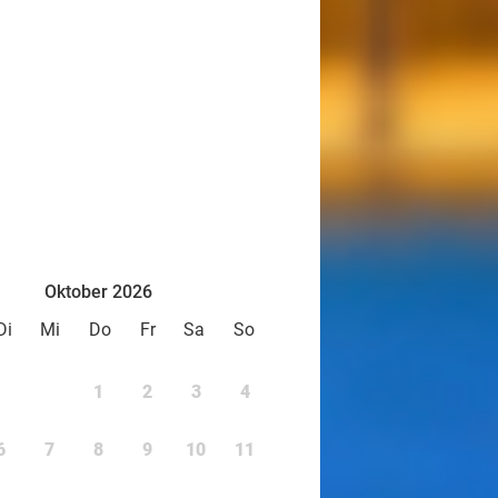
Oktober 2026
Di
Mi
Do
Fr
Sa
So
1
2
3
4
6
7
8
9
10
11