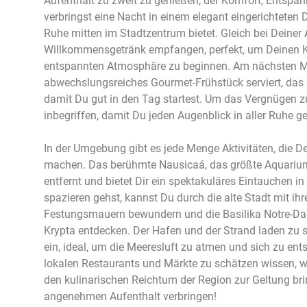
Aufenthalt zu zweit zu genießen, der Komfort, Entspa
verbringst eine Nacht in einem elegant eingerichteten
Ruhe mitten im Stadtzentrum bietet. Gleich bei Deiner
Willkommensgetränk empfangen, perfekt, um Deinen Ku
entspannten Atmosphäre zu beginnen. Am nächsten Mor
abwechslungsreiches Gourmet-Frühstück serviert, das 
damit Du gut in den Tag startest. Um das Vergnügen zu
inbegriffen, damit Du jeden Augenblick in aller Ruhe g
In der Umgebung gibt es jede Menge Aktivitäten, die D
machen. Das berühmte Nausicaá, das größte Aquarium 
entfernt und bietet Dir ein spektakuläres Eintauchen i
spazieren gehst, kannst Du durch die alte Stadt mit ih
Festungsmauern bewundern und die Basilika Notre-Da
Krypta entdecken. Der Hafen und der Strand laden z
ein, ideal, um die Meeresluft zu atmen und sich zu e
lokalen Restaurants und Märkte zu schätzen wissen, w
den kulinarischen Reichtum der Region zur Geltung bri
angenehmen Aufenthalt verbringen!