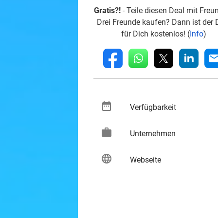
Gratis?!
- Teile diesen Deal mit Freu
Drei Freunde kaufen? Dann ist der 
für Dich kostenlos! (
Info
)
whatsapp
linkedin
fb
mai
date_range
keybo
Verfügbarkeit
work
keybo
Unternehmen
language
keybo
Webseite