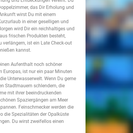
nnung und Entdeckungen vereint. Du
 Doppelzimmer, das Dir Erholung und
 Ankunft wirst Du mit einem
rzurlaub in einer geselligen und
gen wird Dir ein reichhaltiges und
aus frischen Produkten besteht,
 verlängern, ist ein Late Check-out
enießen kannst.
einen Aufenthalt noch schöner
Europas, ist nur ein paar Minuten
n die Unterwasserwelt. Wenn Du gerne
ren Stadtmauern schlendern, die
me mit ihrer beeindruckenden
u schönen Spaziergängen am Meer
ntspannen. Feinschmecker werden die
o die Spezialitäten der Opalküste
ngen. Du wirst zweifellos einen