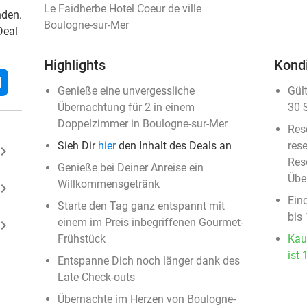
Le Faidherbe Hotel Coeur de ville
nden.
Boulogne-sur-Mer
Deal
Highlights
Kond
l
Genieße eine unvergessliche
Gül
Übernachtung für 2 in einem
30 
Doppelzimmer in Boulogne-sur-Mer
Res
Sieh Dir
hier
den Inhalt des Deals an
rese
ard_arrow_right
Rese
Genieße bei Deiner Anreise ein
Übe
Willkommensgetränk
ard_arrow_right
Ein
Starte den Tag ganz entspannt mit
bis
einem im Preis inbegriffenen Gourmet-
ard_arrow_right
Frühstück
Kau
ist 
Entspanne Dich noch länger dank des
Late Check-outs
Übernachte im Herzen von Boulogne-