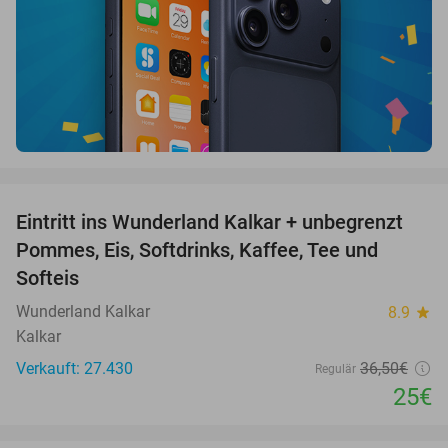
favorite_border
Eintritt ins Wunderland Kalkar + unbegrenzt
32%
Pommes, Eis, Softdrinks, Kaffee, Tee und
Softeis
Wunderland Kalkar
8.9
star
Kalkar
Verkauft: 27.430
36
,50
€
Regulär
25€
favorite_border