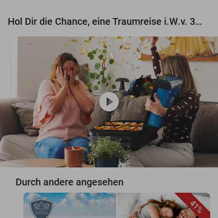
Hol Dir die Chance, eine Traumreise i.W.v. 3.000 € zu gewinnen!
play_circle
Durch andere angesehen
41%