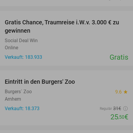
favorite_border
Gratis Chance, Traumreise i.W.v. 3.000 € zu
gewinnen
Social Deal Win
Online
Gratis
Verkauft: 183.933
favorite_border
Eintritt in den Burgers' Zoo
18%
Burgers´ Zoo
9.6
star
Arnhem
Verkauft: 18.373
31€
Regulär
25
€
,50
favorite_border