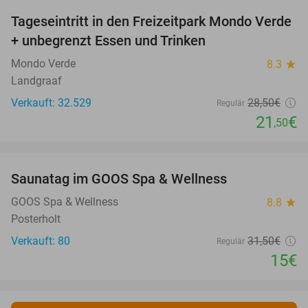
Tageseintritt in den Freizeitpark Mondo Verde
25%
+ unbegrenzt Essen und Trinken
Mondo Verde
8.3
star
Landgraaf
Verkauft: 32.529
28
,50
€
Regulär
21
€
,50
favorite_border
Saunatag im GOOS Spa & Wellness
52%
NEW
TODAY
GOOS Spa & Wellness
8.8
star
Posterholt
Verkauft: 80
31
,50
€
Regulär
15€