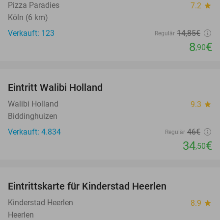
Pizza Paradies
7.2
star
Köln (6 km)
Verkauft: 123
14
,85
€
Regulär
8
€
,90
favorite_border
Eintritt Walibi Holland
25%
Walibi Holland
9.3
star
Biddinghuizen
Verkauft: 4.834
46€
Regulär
34
€
,50
favorite_border
Eintrittskarte für Kinderstad Heerlen
32%
Kinderstad Heerlen
8.9
star
Heerlen