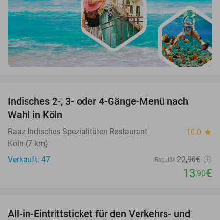
favorite_border
Indisches 2-, 3- oder 4-Gänge-Menü nach
39%
Wahl in Köln
Raaz Indisches Spezialitäten Restaurant
10.0
star
Köln (7 km)
Verkauft: 47
22
,90
€
Regulär
13
€
,90
favorite_border
All-in-Eintrittsticket für den Verkehrs- und
15%