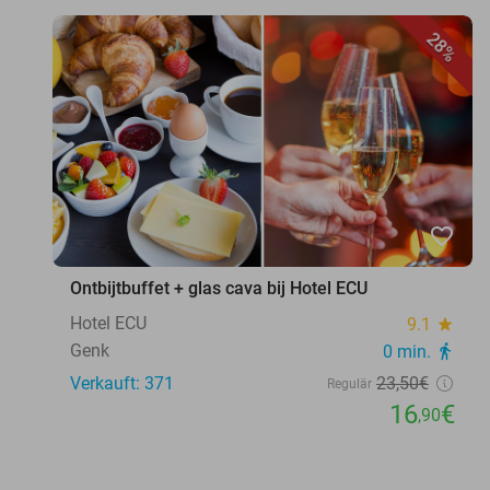
28%
favorite_border
Ontbijtbuffet + glas cava bij Hotel ECU
Hotel ECU
9.1
star
Genk
0 min.
directions_walk
Verkauft: 371
23
,50
€
Regulär
16
€
,90