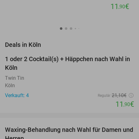
11
€
,90
favorite_border
Deals in Köln
1 oder 2 Cocktail(s) + Häppchen nach Wahl in
44%
Köln
Twin Tin
Köln
Verkauft: 4
21
,10
€
Regulär
11
€
,90
favorite_border
Waxing-Behandlung nach Wahl für Damen und
38%
NEW
Herren
TODAY