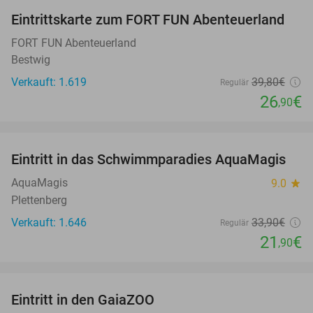
Eintrittskarte zum FORT FUN Abenteuerland
32%
FORT FUN Abenteuerland
Bestwig
Verkauft: 1.619
39
,80
€
Regulär
26
€
,90
favorite_border
Eintritt in das Schwimmparadies AquaMagis
35%
AquaMagis
9.0
star
Plettenberg
Verkauft: 1.646
33
,90
€
Regulär
21
€
,90
favorite_border
Eintritt in den GaiaZOO
14%