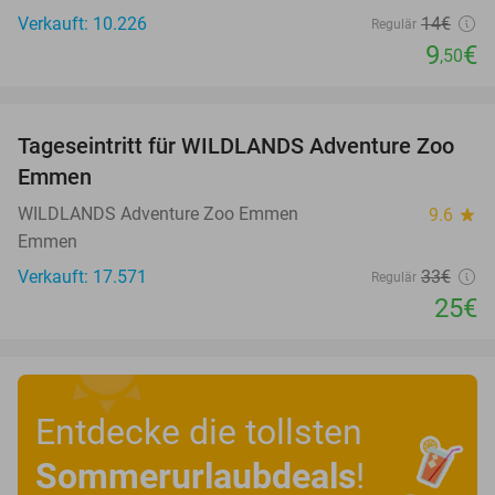
Verkauft: 10.226
14€
Regulär
9
€
,50
favorite_border
Tageseintritt für WILDLANDS Adventure Zoo
24%
Emmen
WILDLANDS Adventure Zoo Emmen
9.6
star
Emmen
Verkauft: 17.571
33€
Regulär
25€
Entdecke die tollsten
Sommerurlaubdeals
!