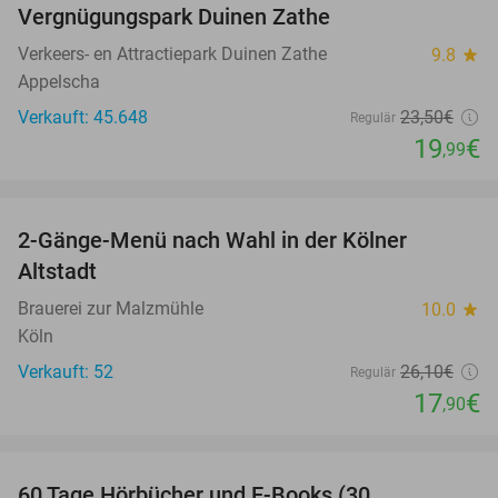
Vergnügungspark Duinen Zathe
Verkeers- en Attractiepark Duinen Zathe
9.8
star
Appelscha
Verkauft: 45.648
23
,50
€
Regulär
19
€
,99
favorite_border
2-Gänge-Menü nach Wahl in der Kölner
31%
Altstadt
Brauerei zur Malzmühle
10.0
star
Köln
Verkauft: 52
26
,10
€
Regulär
17
€
,90
favorite_border
60 Tage Hörbücher und E-Books (30