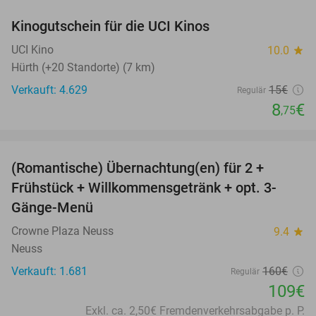
Kinogutschein für die UCI Kinos
42%
UCI Kino
10.0
star
Hürth (+20 Standorte) (7 km)
Verkauft: 4.629
15€
Regulär
8
€
,75
favorite_border
(Romantische) Übernachtung(en) für 2 +
32%
Frühstück + Willkommensgetränk + opt. 3-
Gänge-Menü
Crowne Plaza Neuss
9.4
star
Neuss
Verkauft: 1.681
160€
Regulär
109€
Exkl. ca. 2,50€ Fremdenverkehrsabgabe p. P.