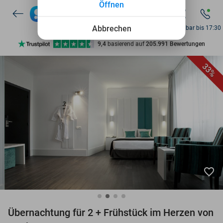
Öffnen
Abbrechen
Erreichbar bis 17:30
Entdecke 15.000+ Deals
7 Tage die Woche verfügbar
33%
10+ Millionen Mitglieder
9,4
basierend auf
205.991 Bewertungen
Entdecke 15.000+ Deals
7 Tage die Woche verfügbar
10+ Millionen Mitglieder
favorite_border
Übernachtung für 2 + Frühstück im Herzen von