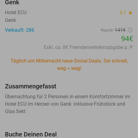
Genk
Hotel ECU
9.1
star
Genk
Verkauft: 286
141€
Regulär
94€
Exkl. ca. 8€ Fremdenverkehrsabgabe p. P.
Täglich um Mitternacht neue Social Deals. Sei schnell,
weg = weg!
Zusammengefasst
Übernachtung für 2 Personen in einem Komfortzimmer im
Hotel ECU im Herzen von Genk: inklusive Frühstück und
Glas Sekt
Buche Deinen Deal