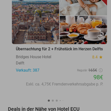
favorite_border
Übernachtung für 2 + Frühstück im Herzen Delfts
Bridges House Hotel
8.4
star
Delft
Verkauft: 387
165€
Regulär
98€
Exkl. ca. 4,75€ Fremdenverkehrsabgabe p. P.
Deals in der Nähe von Hotel ECU