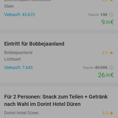
Stein
Verkauft: 43.672
15€
Regulär
9
€
,50
favorite_border
Eintritt für Bobbejaanland
46%
Bobbejaanland
9.1
star
Lichtaart
Verkauft: 7.643
49
,90
€
Regulär
26
€
,90
favorite_border
Für 2 Personen: Snack zum Teilen + Getränk
55%
nach Wahl im Dorint Hotel Düren
Dorint Hotel Düren
9.5
star