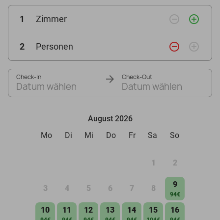
remove_circle_outline
add_circle_outline
1
Zimmer
remove_circle_outline
add_circle_outline
2
Personen
Check-In
Check-Out
Datum wählen
Datum wählen
August 2026
Mo
Di
Mi
Do
Fr
Sa
So
1
2
9
3
4
5
6
7
8
94€
10
11
12
13
14
15
16
94€
94€
94€
94€
94€
104€
94€