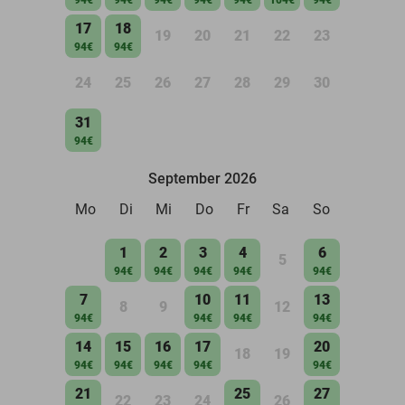
17
18
19
20
21
22
23
94€
94€
24
25
26
27
28
29
30
31
94€
September 2026
Mo
Di
Mi
Do
Fr
Sa
So
1
2
3
4
6
5
94€
94€
94€
94€
94€
7
10
11
13
8
9
12
94€
94€
94€
94€
14
15
16
17
20
18
19
94€
94€
94€
94€
94€
21
25
27
22
23
24
26