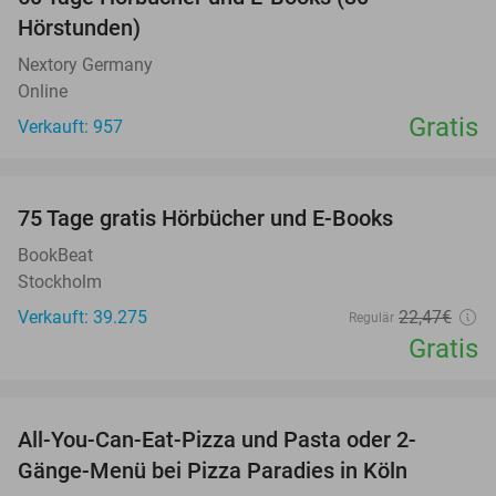
Hörstunden)
Nextory Germany
Online
Gratis
Verkauft: 957
favorite_border
100%
75 Tage gratis Hörbücher und E-Books
BookBeat
Stockholm
Verkauft: 39.275
22
,47
€
Regulär
Gratis
favorite_border
All-You-Can-Eat-Pizza und Pasta oder 2-
40%
Gänge-Menü bei Pizza Paradies in Köln