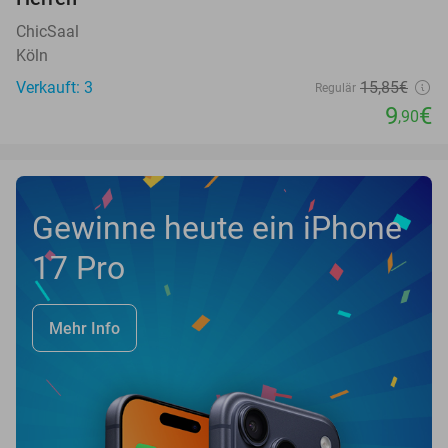
ChicSaal
Köln
Verkauft: 3
15
,85
€
Regulär
9
€
,90
Gewinne heute ein iPhone
17 Pro
Mehr Info