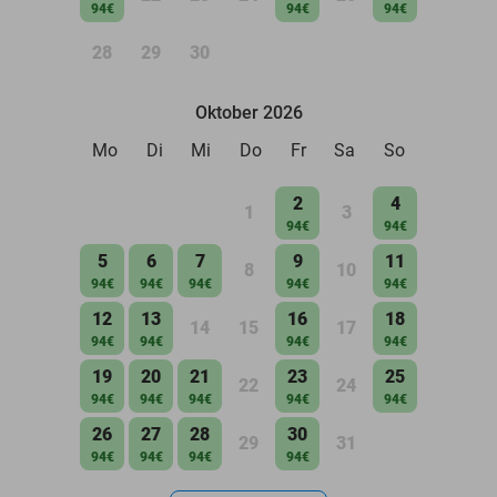
94€
94€
94€
28
29
30
Oktober 2026
Mo
Di
Mi
Do
Fr
Sa
So
2
4
1
3
94€
94€
5
6
7
9
11
8
10
94€
94€
94€
94€
94€
12
13
16
18
14
15
17
94€
94€
94€
94€
19
20
21
23
25
22
24
94€
94€
94€
94€
94€
26
27
28
30
29
31
94€
94€
94€
94€