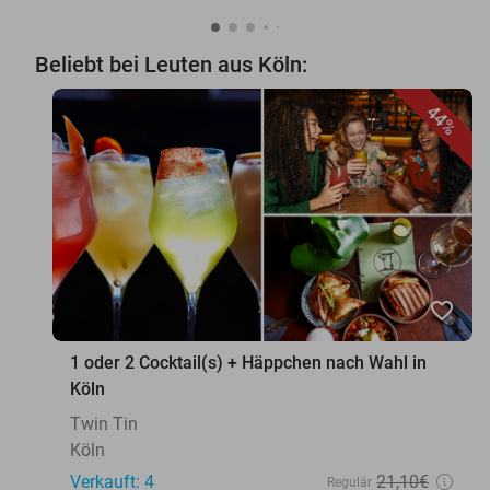
Beliebt bei Leuten aus Köln:
44%
favorite_border
1 oder 2 Cocktail(s) + Häppchen nach Wahl in
Köln
Twin Tin
Köln
Verkauft: 4
21
,10
€
Regulär