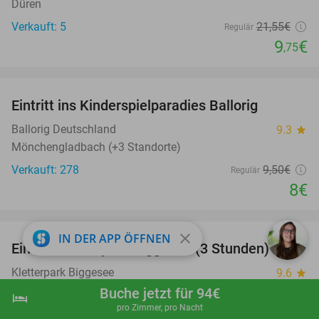
Düren
Verkauft: 5
21
,55
€
Regulär
9
€
,75
favorite_border
Eintritt ins Kinderspielparadies Ballorig
16%
Ballorig Deutschland
9.3
star
Mönchengladbach (+3 Standorte)
Verkauft: 278
9
,50
€
Regulär
8€
favorite_border
close
IN DER APP ÖFFNEN
Eintritt Kletterpark Biggesee (3 Stunden)
32%
Kletterpark Biggesee
9.6
star
Olpe
Buche jetzt für 94€
hotel
shopping_cart
Jetzt buchen
navigate_next
pro Zimmer, pro Nacht
Verkauft: 506
22€
Regulär