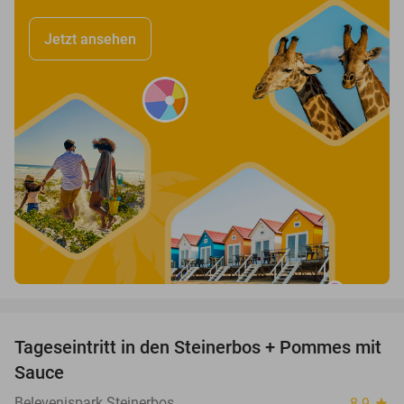
Jetzt ansehen
favorite_border
Tageseintritt in den Steinerbos + Pommes mit
37%
Sauce
Belevenispark Steinerbos
8.9
star