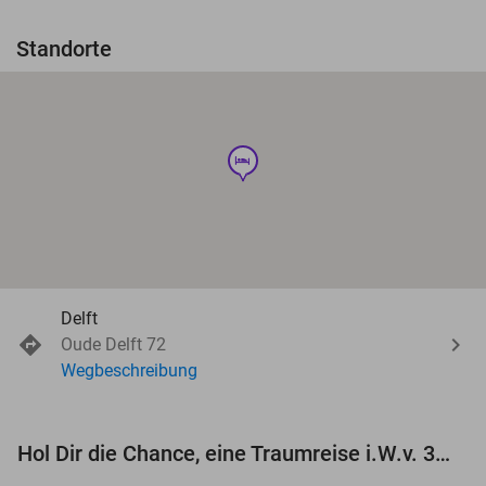
Standorte
hotel
Delft
Oude Delft 72
Wegbeschreibung
Hol Dir die Chance, eine Traumreise i.W.v. 3.000 € zu gewinnen!