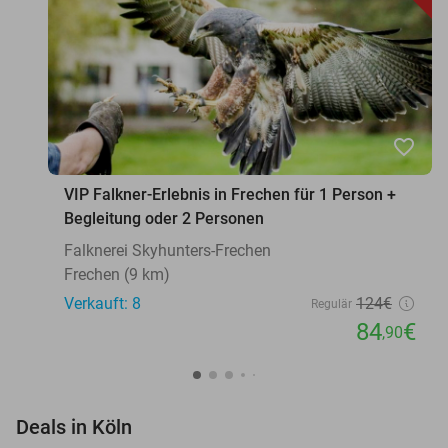
favorite_border
VIP Falkner-Erlebnis in Frechen für 1 Person +
Begleitung oder 2 Personen
Falknerei Skyhunters-Frechen
Frechen (9 km)
Verkauft: 8
124€
Regulär
84
€
,90
favorite_border
Deals in Köln