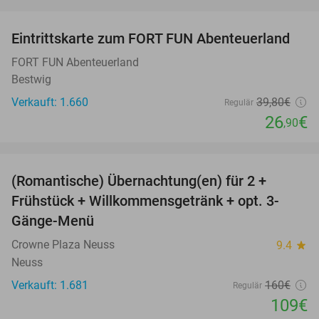
favorite_border
Eintrittskarte zum FORT FUN Abenteuerland
32%
FORT FUN Abenteuerland
Bestwig
Verkauft: 1.660
39
,80
€
Regulär
26
€
,90
favorite_border
(Romantische) Übernachtung(en) für 2 +
32%
Frühstück + Willkommensgetränk + opt. 3-
Gänge-Menü
Crowne Plaza Neuss
9.4
star
Neuss
Verkauft: 1.681
160€
Regulär
109€