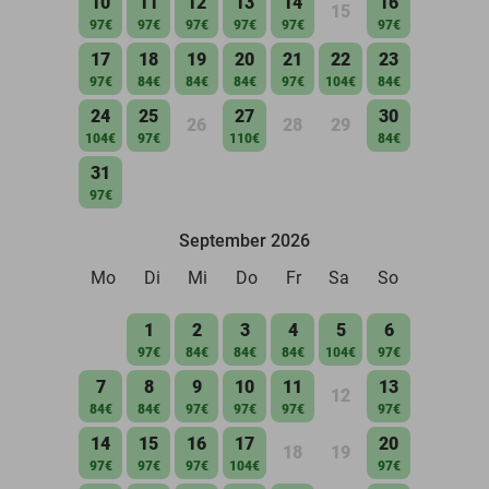
10
11
12
13
14
16
15
97€
97€
97€
97€
97€
97€
17
18
19
20
21
22
23
97€
84€
84€
84€
97€
104€
84€
24
25
27
30
26
28
29
104€
97€
110€
84€
31
97€
September 2026
Mo
Di
Mi
Do
Fr
Sa
So
1
2
3
4
5
6
97€
84€
84€
84€
104€
97€
7
8
9
10
11
13
12
84€
84€
97€
97€
97€
97€
14
15
16
17
20
18
19
97€
97€
97€
104€
97€