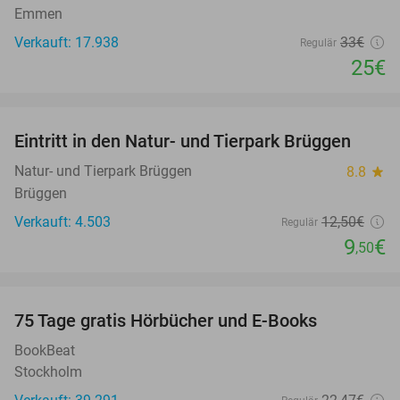
Emmen
Verkauft: 17.938
33€
Regulär
25€
favorite_border
Eintritt in den Natur- und Tierpark Brüggen
24%
Natur- und Tierpark Brüggen
8.8
star
Brüggen
Verkauft: 4.503
12
,50
€
Regulär
9
€
,50
favorite_border
100%
75 Tage gratis Hörbücher und E-Books
BookBeat
Stockholm