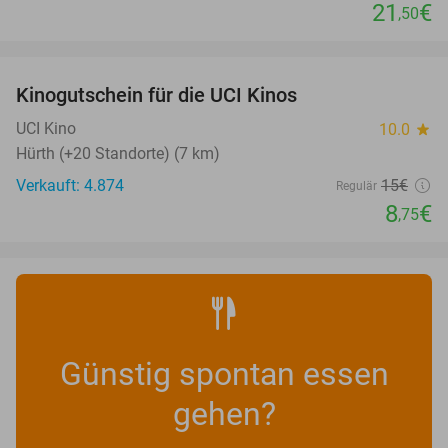
21
€
,50
favorite_border
Kinogutschein für die UCI Kinos
42%
UCI Kino
10.0
star
Hürth (+20 Standorte) (7 km)
Verkauft: 4.874
15€
Regulär
8
€
,75
Günstig spontan essen
gehen?