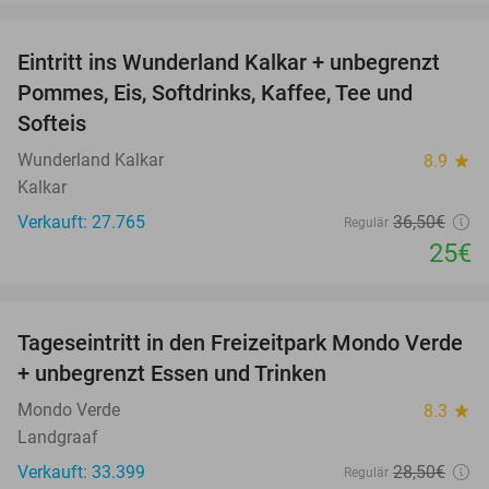
favorite_border
Eintritt ins Wunderland Kalkar + unbegrenzt
32%
Pommes, Eis, Softdrinks, Kaffee, Tee und
Softeis
Wunderland Kalkar
8.9
star
Kalkar
Verkauft: 27.765
36
,50
€
Regulär
25€
favorite_border
Tageseintritt in den Freizeitpark Mondo Verde
25%
+ unbegrenzt Essen und Trinken
Mondo Verde
8.3
star
Landgraaf
Verkauft: 33.399
28
,50
€
Regulär