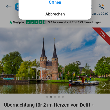
Öffnen
7 Tage die Woche verfügbar
10+ Millionen Mitglieder
Abbrechen
Erreichbar ab 09:00
9,4
basierend auf
206.123 Bewertungen
Entdecke 15.000+ Deals
26%
7 Tage die Woche verfügbar
10+ Millionen Mitglieder
favorite_border
Übernachtung für 2 im Herzen von Delft +