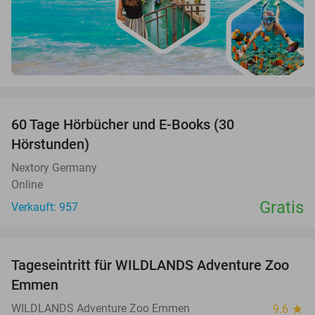
favorite_border
60 Tage Hörbücher und E-Books (30
Hörstunden)
Nextory Germany
Online
Gratis
Verkauft: 957
favorite_border
Tageseintritt für WILDLANDS Adventure Zoo
24%
Emmen
WILDLANDS Adventure Zoo Emmen
9.6
star