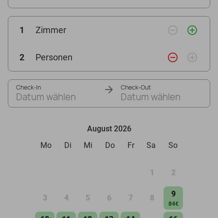
remove_circle_outline
add_circle_outline
1
Zimmer
remove_circle_outline
add_circle_outline
2
Personen
Check-In
Check-Out
Datum wählen
Datum wählen
August 2026
Mo
Di
Mi
Do
Fr
Sa
So
1
2
9
3
4
5
6
7
8
84€