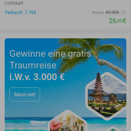
Lichtaart
Verkauft: 7.766
49
,90
€
Regulär
26
€
,90
Gewinne eine gratis
Traumreise
i.W.v. 3.000 €
Mach mit!