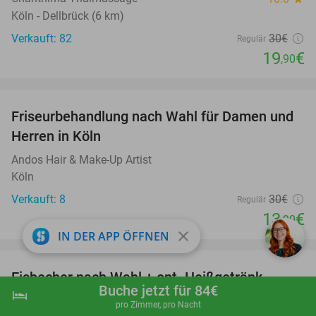
Köln - Dellbrück (6 km)
Verkauft: 82
30€
Regulär
19
€
,90
favorite_border
Friseurbehandlung nach Wahl für Damen und
54%
Herren in Köln
Andos Hair & Make-Up Artist
Köln
Verkauft: 8
30€
Regulär
13
€
,90
close
IN DER APP ÖFFNEN
favorite_border
Eisbecher nach Wahl + opt. Heißgetränk
42%
Buche jetzt für 84€
hotel
shopping_cart
Jetzt buchen
navigate_next
Eiscafé Gelateria Milano
pro Zimmer, pro Nacht