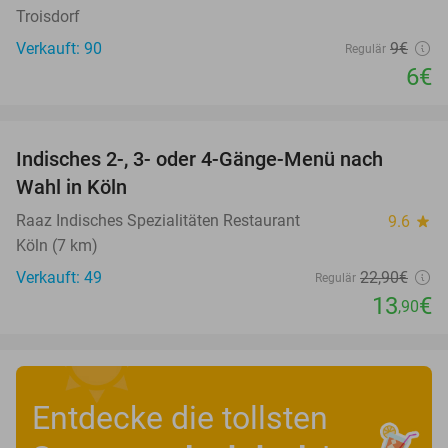
Troisdorf
Verkauft: 90
9€
Regulär
6€
favorite_border
Indisches 2-, 3- oder 4-Gänge-Menü nach
39%
Wahl in Köln
Raaz Indisches Spezialitäten Restaurant
9.6
star
Köln (7 km)
Verkauft: 49
22
,90
€
Regulär
13
€
,90
Entdecke die tollsten