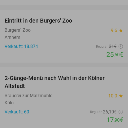
favorite_border
Eintritt in den Burgers' Zoo
18%
Burgers´ Zoo
9.6
star
Arnhem
Verkauft: 18.874
31€
Regulär
25
€
,50
favorite_border
2-Gänge-Menü nach Wahl in der Kölner
31%
Altstadt
Brauerei zur Malzmühle
10.0
star
Köln
Verkauft: 60
26
,10
€
Regulär
17
€
,90