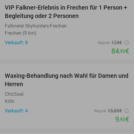
VIP Falkner-Erlebnis in Frechen für 1 Person +
32%
Begleitung oder 2 Personen
Falknerei Skyhunters-Frechen
Frechen (9 km)
Verkauft: 8
124€
Regulär
84
€
,90
favorite_border
Waxing-Behandlung nach Wahl für Damen und
38%
Herren
ChicSaal
Köln
Verkauft: 4
15
,85
€
Regulär
9
€
,90