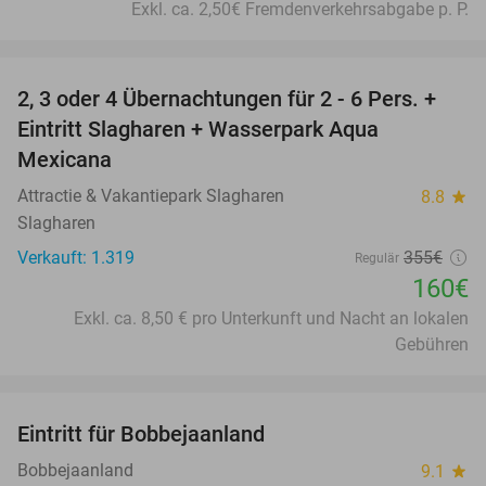
Exkl. ca. 2,50€ Fremdenverkehrsabgabe p. P.
favorite_border
2, 3 oder 4 Übernachtungen für 2 - 6 Pers. +
55%
Eintritt Slagharen + Wasserpark Aqua
Mexicana
Attractie & Vakantiepark Slagharen
8.8
star
Slagharen
Verkauft: 1.319
355€
Regulär
160€
Exkl. ca. 8,50 € pro Unterkunft und Nacht an lokalen
Gebühren
favorite_border
Eintritt für Bobbejaanland
46%
Bobbejaanland
9.1
star