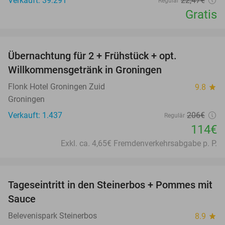
Verkauft: 39.291
22
,47
€
Regulär
Gratis
favorite_border
Übernachtung für 2 + Frühstück + opt.
45%
Willkommensgetränk in Groningen
Flonk Hotel Groningen Zuid
9.8
star
Groningen
Verkauft: 1.437
206€
Regulär
114€
Exkl. ca. 4,65€ Fremdenverkehrsabgabe p. P.
favorite_border
Tageseintritt in den Steinerbos + Pommes mit
37%
Sauce
Belevenispark Steinerbos
8.9
star