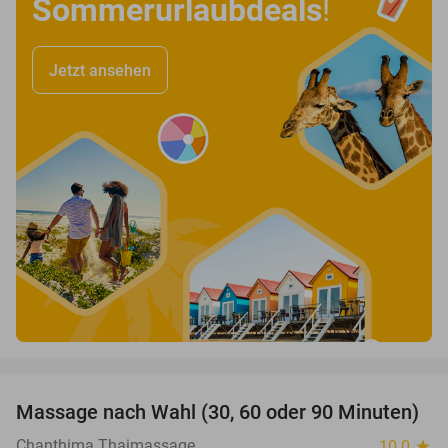
Sommerurlaubdeals
!
Jetzt ansehen
favorite_border
Massage nach Wahl (30, 60 oder 90 Minuten)
34%
Chanthima Thaimassage
10.0
star