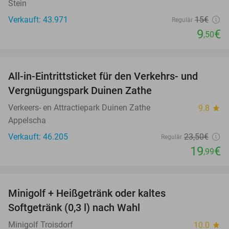
Stein
Verkauft: 43.971
15€
Regulär
9
€
,50
favorite_border
All-in-Eintrittsticket für den Verkehrs- und
15%
Vergnügungspark Duinen Zathe
Verkeers- en Attractiepark Duinen Zathe
9.8
star
Appelscha
Verkauft: 46.205
23
,50
€
Regulär
19
€
,99
favorite_border
Minigolf + Heißgetränk oder kaltes
33%
Softgetränk (0,3 l) nach Wahl
Minigolf Troisdorf
10.0
star