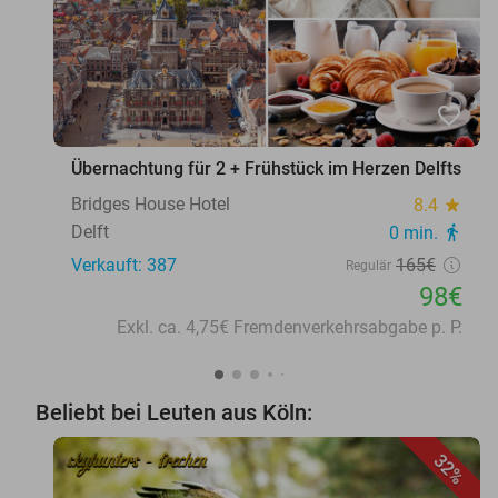
favorite_border
Übernachtung für 2 + Frühstück im Herzen Delfts
Bridges House Hotel
8.4
star
Delft
0 min.
directions_walk
Verkauft: 387
165€
Regulär
98€
Exkl. ca. 4,75€ Fremdenverkehrsabgabe p. P.
Beliebt bei Leuten aus Köln:
32%