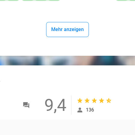
Mehr anzeigen
outlined
9,4
136