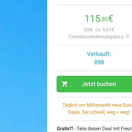
115
€
,85
Exkl. ca. 6,61€
Fremdenverkehrsabgabe p. P.
Verkauft:
898
shopping_cart
Jetzt buchen
navi
Täglich um Mitternacht neue Soci
Deals. Sei schnell, weg = weg!
Gratis?!
- Teile diesen Deal mit Freu