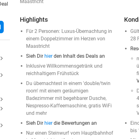
Maastricht
Deal
Highlights
Kond
l
Für 2 Personen: Luxus-Übernachtung in
Gül
einem Doppelzimmer im Herzen von
28 
Maastricht
Res
Sieh Dir
hier
den Inhalt des Deals an
ard_arrow_right
n
Inklusive Willkommensgetränk und
ü
reichhaltigem Frühstück
f
ard_arrow_right
Du übernachtest in einem 'double/twin
room' mit einem geräumigen
D
Badezimmer mit begehbarer Dusche,
4
ard_arrow_right
Nespresso-Kaffeemaschine, gratis WiFi
s
ard_arrow_right
und mehr
Sieh Dir
hier
die Bewertungen an
Ein
ard_arrow_right
bis
Nur einen Steinwurf vom Hauptbahnhof