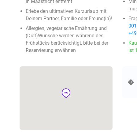
in Maastricht entfernt
Min
mus
Erlebe den ultimativen Kurzurlaub mit
Deinem Partner, Familie oder Freund(in)!
Fra
001
Allergien, vegetarische Ernährung und
+49
(Diät)Wünsche werden während des
Frühstücks berücksichtigt, bitte bei der
Kau
Reservierung erwähnen
ist 
hotel