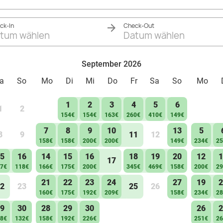
ck-In
Check-Out
tum wählen
Datum wählen
September 2026
a
So
Mo
Di
Mi
Do
Fr
Sa
So
Mo
1
2
3
4
5
6
1
2
154€
154€
163€
260€
410€
149€
7
8
9
10
13
5
8
9
11
12
158€
158€
200€
200€
149€
234€
25
5
16
14
15
16
18
19
20
12
1
17
7€
118€
166€
175€
200€
345€
469€
158€
200€
29
21
22
23
24
27
19
2
2
23
25
26
160€
175€
192€
209€
158€
234€
28
9
30
28
29
30
26
2
8€
132€
158€
192€
226€
251€
26