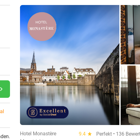
gate_next
al
Hotel Monastère
9.4
star
Perfekt • 136 Bewe
nden.