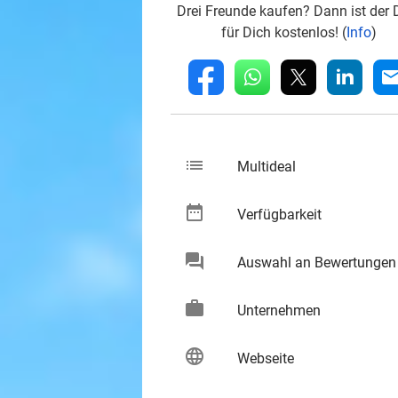
Drei Freunde kaufen? Dann ist der 
für Dich kostenlos! (
Info
)
whatsapp
linkedin
fb
mai
list
keybo
Multideal
date_range
keybo
Verfügbarkeit
chat
Auswahl an Bewertungen
keybo
work
keybo
Unternehmen
language
keybo
Webseite