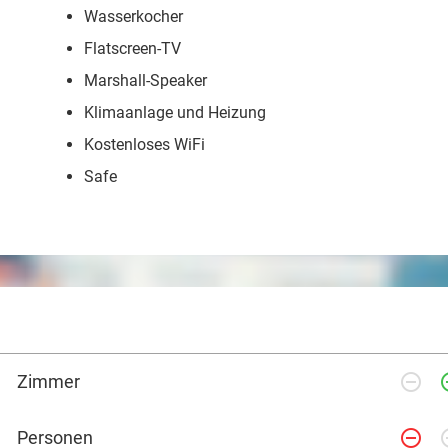
Wasserkocher
Flatscreen-TV
Marshall-Speaker
Klimaanlage und Heizung
Kostenloses WiFi
Safe
remove_circle_outline
add_ci
Zimmer
remove_circle_outline
add_ci
Personen