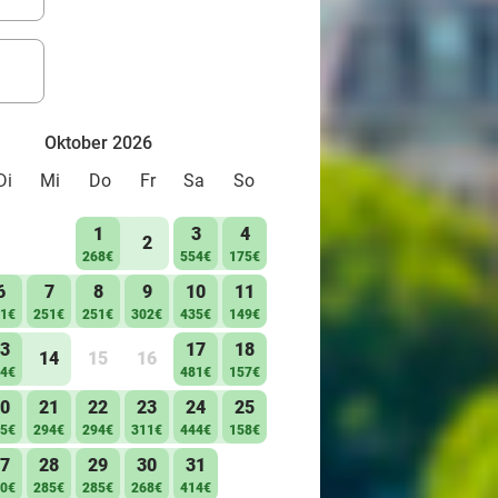
Oktober 2026
Di
Mi
Do
Fr
Sa
So
1
3
4
2
268€
554€
175€
6
7
8
9
10
11
1€
251€
251€
302€
435€
149€
3
17
18
14
15
16
4€
481€
157€
0
21
22
23
24
25
5€
294€
294€
311€
444€
158€
7
28
29
30
31
0€
285€
285€
268€
414€