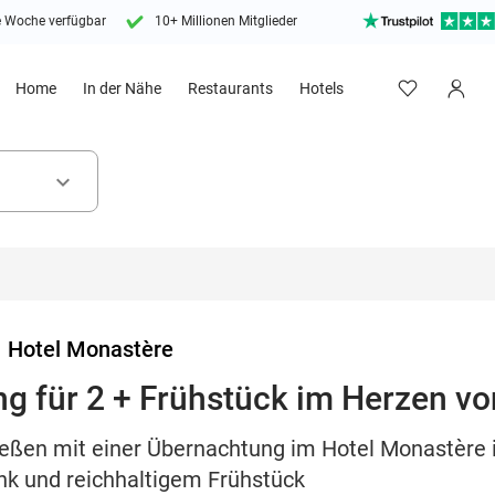
e Woche verfügbar
10+ Millionen Mitglieder
Home
In der Nähe
Restaurants
Hotels
keyboard_arrow_down
>
Hotel Monastère
g für 2 + Frühstück im Herzen vo
ießen mit einer Übernachtung im Hotel Monastère 
nk und reichhaltigem Frühstück