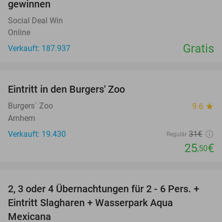
gewinnen
Social Deal Win
Online
Gratis
Verkauft: 187.937
favorite_border
Eintritt in den Burgers' Zoo
18%
Burgers´ Zoo
9.6
star
Arnhem
Verkauft: 19.430
31€
Regulär
25
€
,50
favorite_border
2, 3 oder 4 Übernachtungen für 2 - 6 Pers. +
55%
Eintritt Slagharen + Wasserpark Aqua
Mexicana