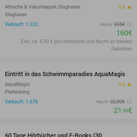
Attractie & Vakantiepark Slagharen
8.8
star
Slagharen
Verkauft: 1.323
355€
Regulär
160€
Exkl. ca. 8,50 € pro Unterkunft und Nacht an lokalen
Gebühren
favorite_border
Eintritt in das Schwimmparadies AquaMagis
35%
AquaMagis
9.0
star
Plettenberg
Verkauft: 1.676
33
,90
€
Regulär
21
€
,90
favorite_border
60 Tage Hörbücher und E-Books (30