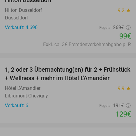
Hilton Düsseldorf
Hilton Düsseldorf
9.2
star
Düsseldorf
Verkauft: 4.690
269€
Regulär
99€
Exkl. ca. 3€ Fremdenverkehrsabgabe p. P.
favorite_border
1, 2 oder 3 Übernachtung(en) für 2 + Frühstück
32%
NEW
+ Wellness + mehr im Hôtel L'Amandier
TODAY
Hôtel L'Amandier
9.9
star
Libramont-Chevigny
Verkauft: 6
191€
Regulär
129€
favorite_border