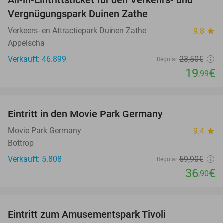
All-in-Eintrittsticket für den Verkehrs- und
15%
Vergnügungspark Duinen Zathe
Verkeers- en Attractiepark Duinen Zathe
9.8
star
Appelscha
Verkauft: 46.899
23
,50
€
Regulär
19
€
,99
favorite_border
Eintritt in den Movie Park Germany
38%
Movie Park Germany
9.4
star
Bottrop
Verkauft: 5.808
59
,90
€
Regulär
36
€
,90
favorite_border
Eintritt zum Amusementspark Tivoli
12%