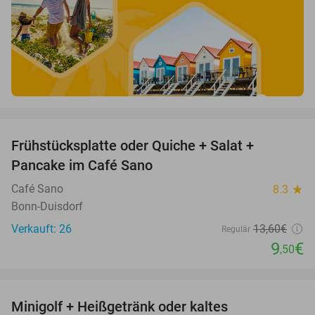
favorite_border
Frühstücksplatte oder Quiche + Salat +
30%
Pancake im Café Sano
Café Sano
8.3
star
Bonn-Duisdorf
Verkauft: 26
13
,60
€
Regulär
9
€
,50
favorite_border
Minigolf + Heißgetränk oder kaltes
33%