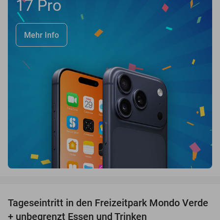
17 Pro
Mehr Info
favorite_border
Tageseintritt in den Freizeitpark Mondo Verde
25%
+ unbegrenzt Essen und Trinken