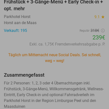
Frühstück + 3-Gänge-Menü + Early Check-in +
opt. mehr
Parkhotel Horst
9.1
star
Horst aan de Maas
Verkauft: 195
318€
Regulär
239€
Exkl. ca. 1,75€ Fremdenverkehrsabgabe p. P.
Täglich um Mitternacht neue Social Deals. Sei schnell,
weg = weg!
Zusammengefasst
Für 2 Personen: 1, 2, 3 oder 4 Übernachtungen inkl.
Frühstück, 3-Gänge-Menü, Willkommensgetränk, Wellness-
Eintritt, Early Check-in und optional Fahrradverleih im
Parkhotel Horst in der Region Limburgse Peel und den
Maasduinen