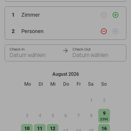
remove_circle_outline
add_circle_outline
1
Zimmer
remove_circle_outline
add_circle_outline
2
Personen
Check-In
Check-Out
Datum wählen
Datum wählen
August 2026
Mo
Di
Mi
Do
Fr
Sa
So
1
2
9
3
4
5
6
7
8
239€
10
11
12
16
13
14
15