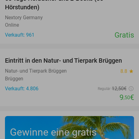
Hörstunden)
Nextory Germany
Online
Gratis
Verkauft: 961
favorite_border
Eintritt in den Natur- und Tierpark Brüggen
24%
Natur- und Tierpark Brüggen
8.8
star
Brüggen
Verkauft: 4.806
12
,50
€
Regulär
9
€
,50
Gewinne eine gratis