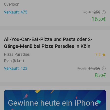
Overloon
Verkauft: 475
25€
Regulär
16
€
,50
favorite_border
All-You-Can-Eat-Pizza und Pasta oder 2-
40%
Gänge-Menü bei Pizza Paradies in Köln
Pizza Paradies
7.2
star
Köln (6 km)
Verkauft: 123
14
,85
€
Regulär
8
€
,90
Gewinne heute ein iPhone