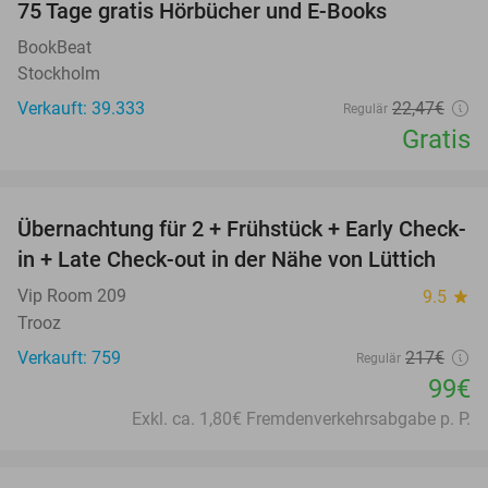
100%
75 Tage gratis Hörbücher und E-Books
BookBeat
Stockholm
Verkauft: 39.333
22
,47
€
Regulär
Gratis
favorite_border
Übernachtung für 2 + Frühstück + Early Check-
54%
in + Late Check-out in der Nähe von Lüttich
Vip Room 209
9.5
star
Trooz
Verkauft: 759
217€
Regulär
99€
Exkl. ca. 1,80€ Fremdenverkehrsabgabe p. P.
favorite_border