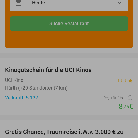
Suche Restaurant
favorite_border
Kinogutschein für die UCI Kinos
42%
UCI Kino
10.0
star
Hürth (+20 Standorte) (7 km)
Verkauft: 5.127
15€
Regulär
8
€
,75
favorite_border
Gratis Chance, Traumreise i.W.v. 3.000 € zu