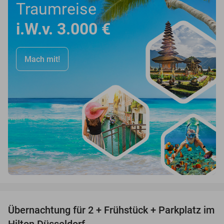
Traumreise
i.W.v. 3.000 €
Mach mit!
favorite_border
Übernachtung für 2 + Frühstück + Parkplatz im
63%