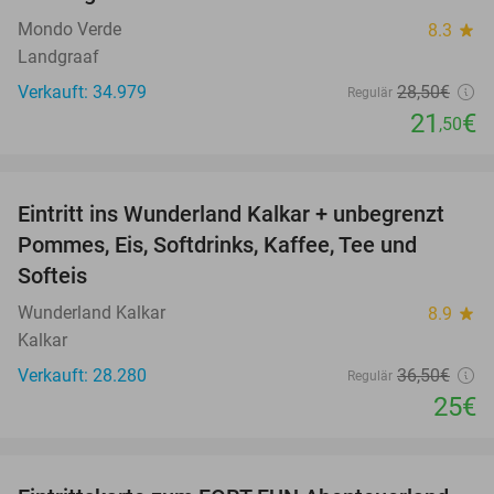
Mondo Verde
8.3
star
Landgraaf
Verkauft: 34.979
28
,50
€
Regulär
21
€
,50
favorite_border
Eintritt ins Wunderland Kalkar + unbegrenzt
32%
Pommes, Eis, Softdrinks, Kaffee, Tee und
Softeis
Wunderland Kalkar
8.9
star
Kalkar
Verkauft: 28.280
36
,50
€
Regulär
25€
favorite_border