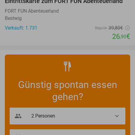
Eintrittskarte zum FORT FUN Abenteuerland
32%
FORT FUN Abenteuerland
Bestwig
Verkauft: 1.731
39
,80
€
Regulär
26
€
,90
Günstig spontan essen
gehen?