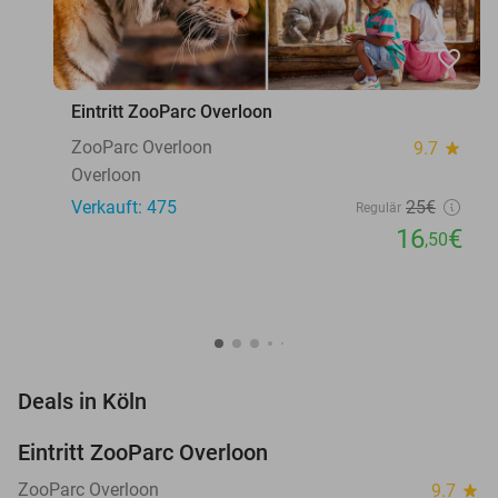
favorite_border
Eintritt ZooParc Overloon
ZooParc Overloon
9.7
star
Overloon
Verkauft: 475
25€
Regulär
16
€
,50
favorite_border
Deals in Köln
Eintritt ZooParc Overloon
34%
NEW
TODAY
ZooParc Overloon
9.7
star