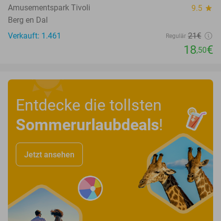
Amusementspark Tivoli
9.5
star
Berg en Dal
Verkauft: 1.461
21€
Regulär
18
€
,50
Entdecke die tollsten
Sommerurlaubdeals
!
Jetzt ansehen