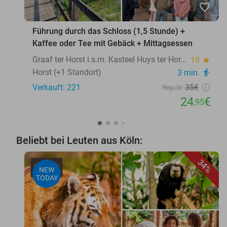
favorite_border
Führung durch das Schloss (1,5 Stunde) +
Kaffee oder Tee mit Gebäck + Mittagsessen
Graaf ter Horst i.s.m. Kasteel Huys ter Horst
10
star
Horst (+1 Standort)
3 min.
directions_walk
Verkauft: 221
35€
Regulär
24
€
,95
Beliebt bei Leuten aus Köln:
34%
NEW
TODAY