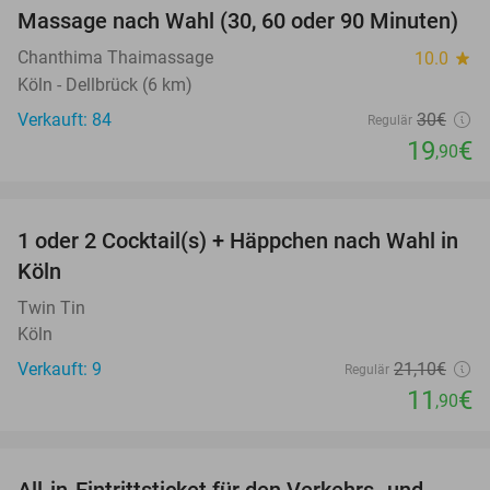
Massage nach Wahl (30, 60 oder 90 Minuten)
34%
Chanthima Thaimassage
10.0
star
Köln - Dellbrück (6 km)
Verkauft: 84
30€
Regulär
19
€
,90
favorite_border
1 oder 2 Cocktail(s) + Häppchen nach Wahl in
44%
Köln
Twin Tin
Köln
Verkauft: 9
21
,10
€
Regulär
11
€
,90
favorite_border