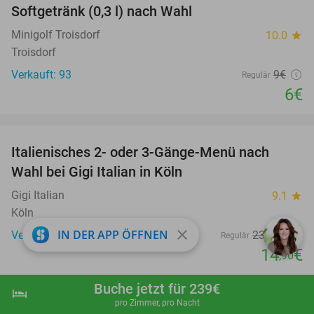
Softgetränk (0,3 l) nach Wahl
Minigolf Troisdorf
10.0
star
Troisdorf
Verkauft: 93
9€
Regulär
6€
favorite_border
Italienisches 2- oder 3-Gänge-Menü nach
37%
Wahl bei Gigi Italian in Köln
Gigi Italian
9.1
star
Köln
close
IN DER APP ÖFFNEN
Verkauft: 51
23
,80
€
Regulär
14
€
,90
favorite_border
Buche jetzt für 239€
hotel
shopping_cart
Jetzt buchen
navigate_next
pro Zimmer, pro Nacht
Eintritt in den GaiaZOO