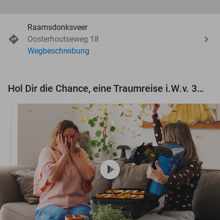
Raamsdonksveer
Oosterhoutseweg 18
Wegbeschreibung
Hol Dir die Chance, eine Traumreise i.W.v. 3.000 € zu gewinnen!
play_circle