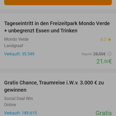
favorite_border
Tageseintritt in den Freizeitpark Mondo Verde
25%
+ unbegrenzt Essen und Trinken
Mondo Verde
8.3
star
Landgraaf
Verkauft: 35.549
28
,50
€
Regulär
21
€
,50
favorite_border
Gratis Chance, Traumreise i.W.v. 3.000 € zu
gewinnen
Social Deal Win
Online
Gratis
Verkauft: 189.615