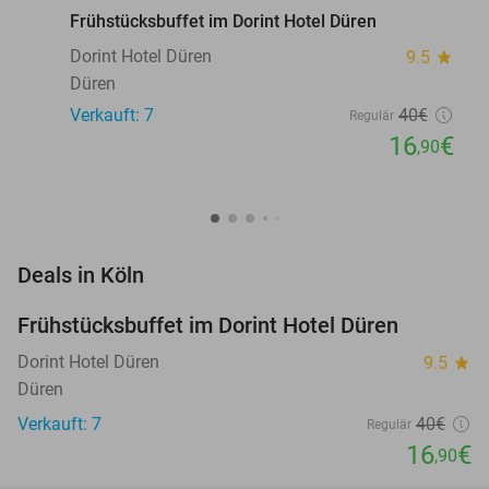
Frühstücksbuffet im Dorint Hotel Düren
Dorint Hotel Düren
9.5
star
Düren
Verkauft: 7
40€
Regulär
16
€
,90
favorite_border
Deals in Köln
Frühstücksbuffet im Dorint Hotel Düren
58%
NEW
TODAY
Dorint Hotel Düren
9.5
star
Düren
Verkauft: 7
40€
Regulär
16
€
,90