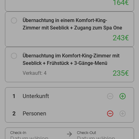
164€
Übernachtung in einem Komfort-King-
Zimmer mit Seeblick + Zugang zum Spa One
243€
Übernachtung im Komfort-King-Zimmer mit
Seeblick + Frühstück + 3-Gänge-Menü
235€
Verkauft: 4
remove_circle_outline
add_circle_outline
1
Unterkunft
remove_circle_outline
add_circle_outline
2
Personen
Check-In
Check-Out
Datum wählen
Datum wählen