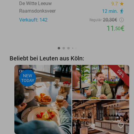
De Witte Leeuw
9.7
star
Raamsdonksveer
12 min.
directions_walk
Verkauft: 142
20
,30
€
Regulär
11
€
,50
Beliebt bei Leuten aus Köln:
58%
NEW
TODAY
favorite_border