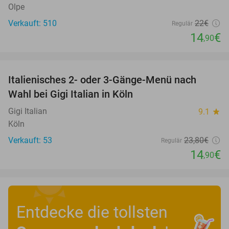
Olpe
Verkauft: 510
22€
Regulär
14
€
,90
favorite_border
Italienisches 2- oder 3-Gänge-Menü nach
37%
Wahl bei Gigi Italian in Köln
Gigi Italian
9.1
star
Köln
Verkauft: 53
23
,80
€
Regulär
14
€
,90
Entdecke die tollsten