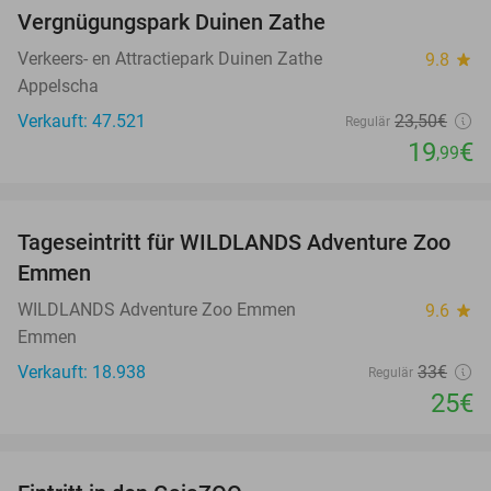
Vergnügungspark Duinen Zathe
Verkeers- en Attractiepark Duinen Zathe
9.8
star
Appelscha
Verkauft: 47.521
23
,50
€
Regulär
19
€
,99
favorite_border
Tageseintritt für WILDLANDS Adventure Zoo
24%
Emmen
WILDLANDS Adventure Zoo Emmen
9.6
star
Emmen
Verkauft: 18.938
33€
Regulär
25€
favorite_border