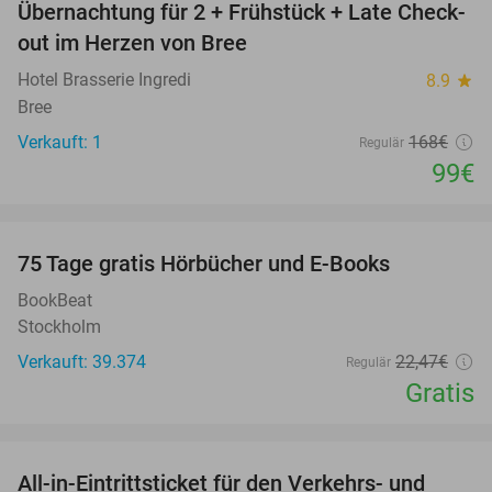
Übernachtung für 2 + Frühstück + Late Check-
41%
NEW
out im Herzen von Bree
TODAY
Hotel Brasserie Ingredi
8.9
star
Bree
Verkauft: 1
168€
Regulär
99€
favorite_border
100%
75 Tage gratis Hörbücher und E-Books
BookBeat
Stockholm
Verkauft: 39.374
22
,47
€
Regulär
Gratis
favorite_border
All-in-Eintrittsticket für den Verkehrs- und
15%