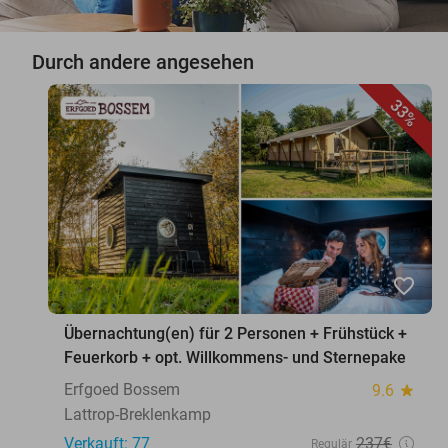
Durch andere angesehen
33%
favorite_border
Übernachtung(en) für 2 Personen + Frühstück +
Feuerkorb + opt. Willkommens- und Sternepake
Erfgoed Bossem
9.6
star
Lattrop-Breklenkamp
Verkauft: 77
237€
Regulär