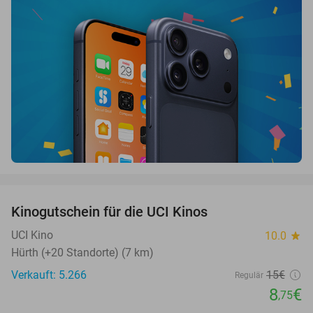
favorite_border
Kinogutschein für die UCI Kinos
42%
UCI Kino
10.0
star
Hürth (+20 Standorte) (7 km)
Verkauft: 5.266
15€
Regulär
8
€
,75