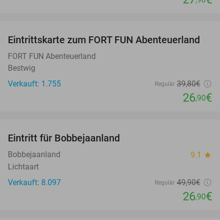
favorite_border
Eintrittskarte zum FORT FUN Abenteuerland
32%
FORT FUN Abenteuerland
Bestwig
Verkauft: 1.755
39
,80
€
Regulär
26
€
,90
favorite_border
Eintritt für Bobbejaanland
46%
Bobbejaanland
9.1
star
Lichtaart
Verkauft: 8.097
49
,90
€
Regulär
26
€
,90
favorite_border