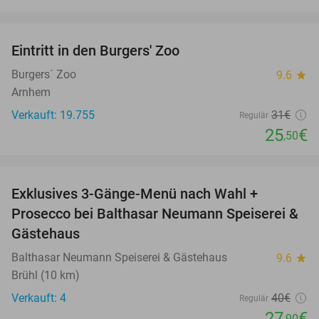
favorite_border
Eintritt in den Burgers' Zoo
18%
Burgers´ Zoo
9.6
star
Arnhem
Verkauft: 19.755
31€
Regulär
25
€
,50
favorite_border
Exklusives 3-Gänge-Menü nach Wahl +
30%
Prosecco bei Balthasar Neumann Speiserei &
Gästehaus
Balthasar Neumann Speiserei & Gästehaus
9.6
star
Brühl (10 km)
Verkauft: 4
40€
Regulär
27
€
,90