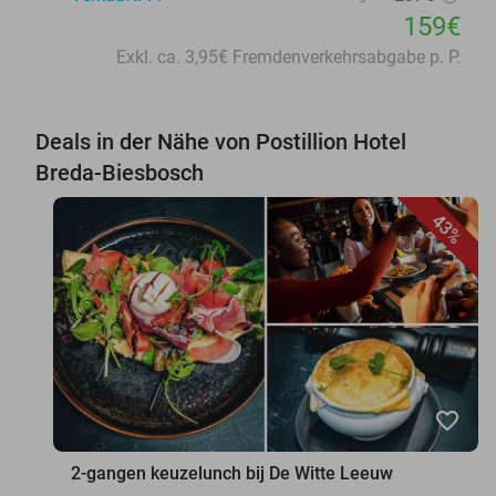
159€
Exkl. ca. 3,95€ Fremdenverkehrsabgabe p. P.
Deals in der Nähe von Postillion Hotel
Breda-Biesbosch
43%
favorite_border
2-gangen keuzelunch bij De Witte Leeuw