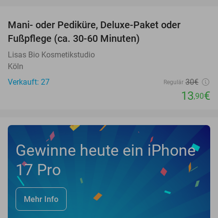
favorite_border
Mani- oder Pediküre, Deluxe-Paket oder
54%
Fußpflege (ca. 30-60 Minuten)
Lisas Bio Kosmetikstudio
Köln
Verkauft: 27
30€
Regulär
13
€
,90
Gewinne heute ein iPhone
17 Pro
Mehr Info