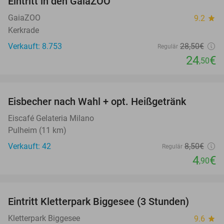
Eintritt in den GaiaZOO
14%
GaiaZOO
9.2
star
Kerkrade
Verkauft: 8.753
28
,50
€
Regulär
24
€
,50
favorite_border
Eisbecher nach Wahl + opt. Heißgetränk
42%
Eiscafé Gelateria Milano
Pulheim (11 km)
Verkauft: 42
8
,50
€
Regulär
4
€
,90
favorite_border
Eintritt Kletterpark Biggesee (3 Stunden)
32%
Kletterpark Biggesee
9.6
star