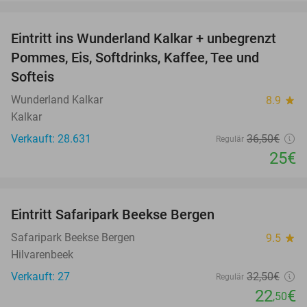
favorite_border
Eintritt ins Wunderland Kalkar + unbegrenzt
32%
Pommes, Eis, Softdrinks, Kaffee, Tee und
Softeis
Wunderland Kalkar
8.9
star
Kalkar
Verkauft: 28.631
36
,50
€
Regulär
25€
favorite_border
Eintritt Safaripark Beekse Bergen
31%
NEW
TODAY
Safaripark Beekse Bergen
9.5
star
Hilvarenbeek
Verkauft: 27
32
,50
€
Regulär
22
€
,50