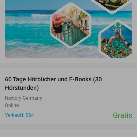
favorite_border
60 Tage Hörbücher und E-Books (30
Hörstunden)
Nextory Germany
Online
Gratis
Verkauft: 964
favorite_border