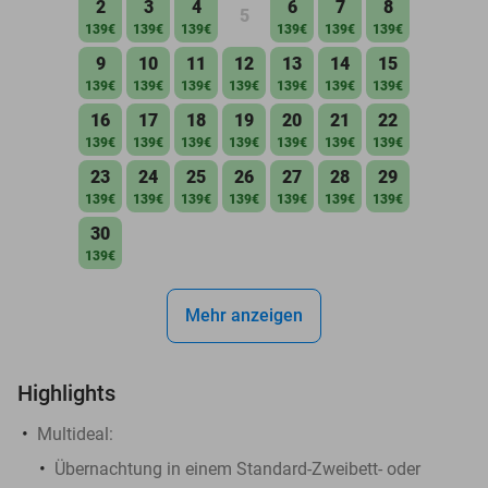
2
3
4
6
7
8
5
139€
139€
139€
139€
139€
139€
9
10
11
12
13
14
15
139€
139€
139€
139€
139€
139€
139€
16
17
18
19
20
21
22
139€
139€
139€
139€
139€
139€
139€
23
24
25
26
27
28
29
139€
139€
139€
139€
139€
139€
139€
30
139€
Mehr anzeigen
Highlights
Multideal:
Übernachtung in einem Standard-Zweibett- oder