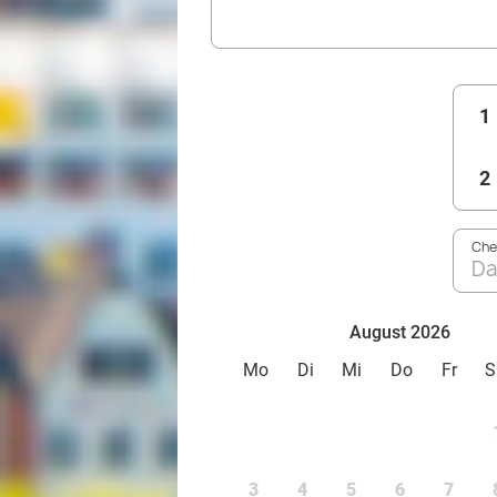
1
2
Che
Da
August 2026
Mo
Di
Mi
Do
Fr
S
3
4
5
6
7