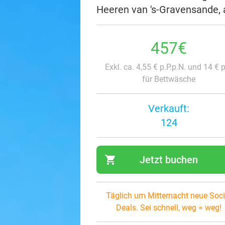
Heeren van 's-Gravensande, 
457€
Exkl. ca. 4,55 € p.P.p.N. und 14 € p
für Bettwäsche
Verkauft:
124
shopping_cart
Jetzt buchen
navi
Täglich um Mitternacht neue Soci
Deals. Sei schnell, weg = weg!