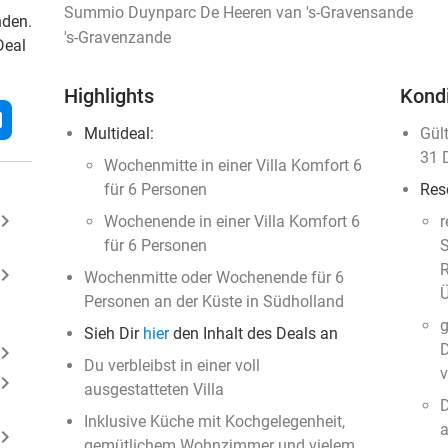
Summio Duynparc De Heeren van 's-Gravensande
nden.
's-Gravenzande
Deal
Highlights
Kond
l
Multideal:
Gül
31 
Wochenmitte in einer Villa Komfort 6
für 6 Personen
Res
ard_arrow_right
Wochenende in einer Villa Komfort 6
r
für 6 Personen
S
R
ard_arrow_right
Wochenmitte oder Wochenende für 6
Ü
Personen an der Küste in Südholland
g
Sieh Dir
hier
den Inhalt des Deals an
D
ard_arrow_right
Du verbleibst in einer voll
v
ard_arrow_right
ausgestatteten Villa
D
Inklusive Küche mit Kochgelegenheit,
a
ard_arrow_right
gemütlichem Wohnzimmer und vielem