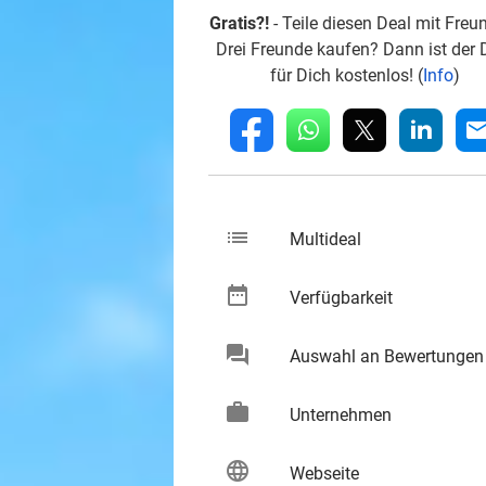
Gratis?!
- Teile diesen Deal mit Freu
Drei Freunde kaufen? Dann ist der 
für Dich kostenlos! (
Info
)
whatsapp
linkedin
fb
mai
list
keybo
Multideal
date_range
keybo
Verfügbarkeit
chat
Auswahl an Bewertungen
keybo
work
keybo
Unternehmen
language
keybo
Webseite