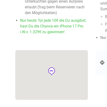
Unterkünften gegen einen Aufpreis
und
erlaubt (frag beim Reservieren nach
Sum
den Möglichkeiten)
B
Nur heute: für jede 10€ die Du ausgibst,
F
hast Du die Chance ein iPhone 17 Pro
p
i.W.v. 1.329€ zu gewinnen!
Nur
hotel