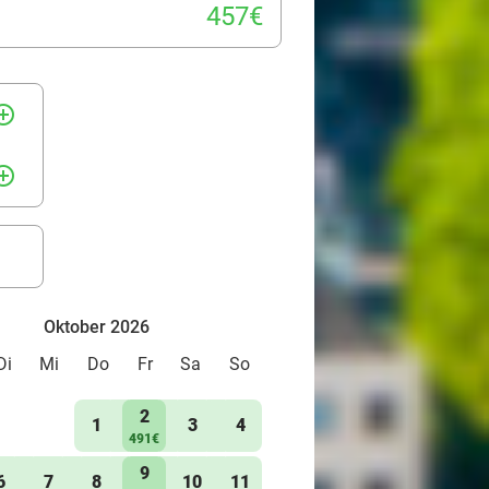
457€
rcle_outline
rcle_outline
Oktober 2026
Di
Mi
Do
Fr
Sa
So
2
1
3
4
491€
9
6
7
8
10
11