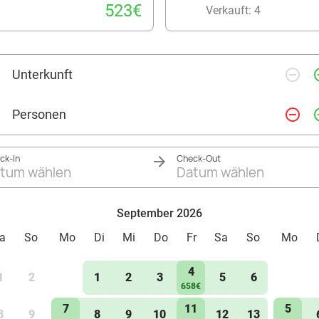
523€
Verkauft: 4
remove_circle_outline
add_ci
Unterkunft
remove_circle_outline
add_ci
Personen
ck-In
Check-Out
tum wählen
Datum wählen
September 2026
a
So
Mo
Di
Mi
Do
Fr
Sa
So
Mo
4
1
2
1
2
3
5
6
658€
7
11
5
8
9
8
9
10
12
13