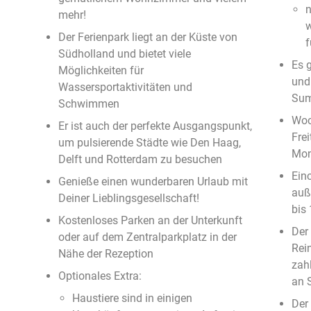
n
mehr!
w
Der Ferienpark liegt an der Küste von
f
Südholland und bietet viele
Es 
Möglichkeiten für
und
Wassersportaktivitäten und
Sum
Schwimmen
Woc
Er ist auch der perfekte Ausgangspunkt,
Fre
um pulsierende Städte wie Den Haag,
Mon
Delft und Rotterdam zu besuchen
Ein
Genieße einen wunderbaren Urlaub mit
auß
Deiner Lieblingsgesellschaft!
bis
Kostenloses Parken an der Unterkunft
Der
oder auf dem Zentralparkplatz in der
Rei
Nähe der Rezeption
zah
Optionales Extra:
an 
Haustiere sind in einigen
Der