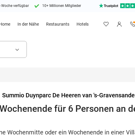
e Woche verfügbar
10+ Millionen Mitglieder
Home
In der Nähe
Restaurants
Hotels
keyboard_arrow_down
>
Summio Duynparc De Heeren van 's-Gravensande
Wochenende für 6 Personen an de
ine Wochenmitte oder ein Wochenende in einer Vi