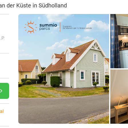
an der Küste in Südholland
.P.
gate_next
al