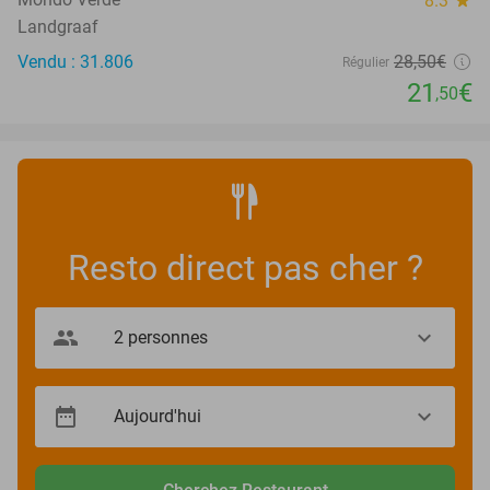
8.3
star
Landgraaf
Vendu : 31.806
28
,50
€
Régulier
21
€
,50
Resto direct pas cher ?