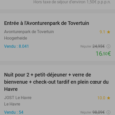
Hors taxe de séjour d'environ 1,50€ p.p.p.n.
favorite_border
Entrée à l'Avonturenpark de Tovertuin
34%
Avonturenpark de Tovertuin
9.1
star
Hoogerheide
Vendu : 8.041
24
,95
€
Régulier
16
€
,50
favorite_border
Nuit pour 2 + petit-déjeuner + verre de
15%
bienvenue + check-out tardif en plein cœur du
Havre
JOST Le Havre
10.0
star
Le Havre
Vendu : 54
98
,09
€
Régulier