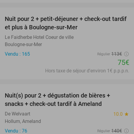
favorite_border
Nuit pour 2 + petit-déjeuner + check-out tardif
34%
et plus à Boulogne-sur-Mer
Le Faidherbe Hotel Coeur de ville
Boulogne-sur-Mer
Vendu : 165
113€
Régulier
75€
Hors taxe de séjour d'environ 1€ p.p.p.n.
favorite_border
Nuit(s) pour 2 + dégustation de bières +
29%
snacks + check-out tardif à Ameland
De Welvaart
10.0
star
Hollum, Ameland
Vendu : 76
140€
Régulier