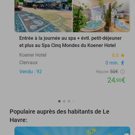
favorite_border
Entrée à la journée au spa + évtl. petit-déjeuner
et plus au Spa Cinq Mondes du Koener Hotel
Koener Hotel
8.8
star
Clervaux
0 min.
directions_walk
Vendu : 92
50€
Régulier
24
€
,90
Populaire auprès des habitants de Le
Havre: