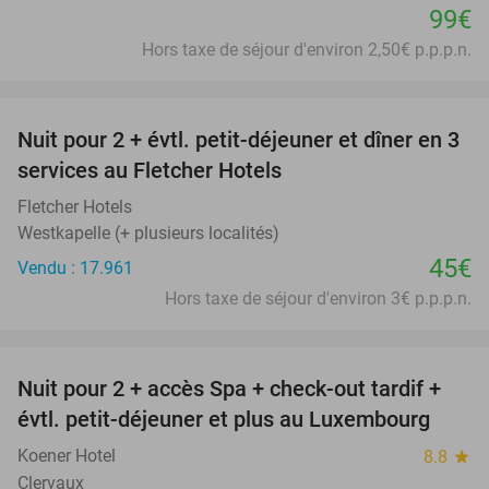
99€
Hors taxe de séjour d'environ 2,50€ p.p.p.n.
favorite_border
Nuit pour 2 + évtl. petit-déjeuner et dîner en 3
services au Fletcher Hotels
Fletcher Hotels
Westkapelle (+ plusieurs localités)
45€
Vendu : 17.961
Hors taxe de séjour d'environ 3€ p.p.p.n.
favorite_border
Nuit pour 2 + accès Spa + check-out tardif +
17%
évtl. petit-déjeuner et plus au Luxembourg
Koener Hotel
8.8
star
Clervaux