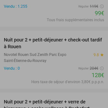
Vendu : 1.255
119€
Régulier
99€
Tous frais supplémentaires inclus
favorite_border
Nuit pour 2 + petit-déjeuner + check-out tardif
37%
à Rouen
Novotel Rouen Sud Zenith Parc Expo
9.8
star
Saint-Étienne-du-Rouvray
Vendu : 0
204€
Régulier
128€
Hors taxe de séjour d'environ 3,80€ p.p.p.n.
favorite_border
Nuit pour 2 + petit-déjeuner + verre de
49%