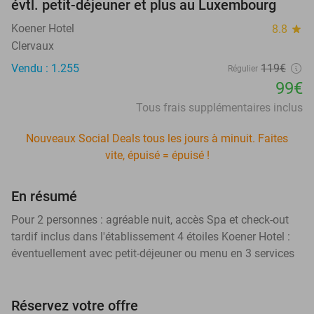
évtl. petit-déjeuner et plus au Luxembourg
Koener Hotel
8.8
star
Clervaux
Vendu : 1.255
119€
Régulier
99€
Tous frais supplémentaires inclus
Nouveaux Social Deals tous les jours à minuit. Faites
vite, épuisé = épuisé !
En résumé
Pour 2 personnes : agréable nuit, accès Spa et check-out
tardif inclus dans l'établissement 4 étoiles Koener Hotel :
éventuellement avec petit-déjeuner ou menu en 3 services
Réservez votre offre