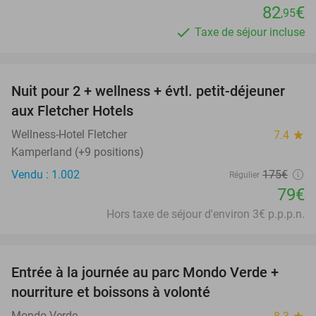
82
€
,95
Taxe de séjour incluse
favorite_border
Nuit pour 2 + wellness + évtl. petit-déjeuner
55%
aux Fletcher Hotels
Wellness-Hotel Fletcher
7.4
star
Kamperland (+9 positions)
Vendu : 1.002
175€
Régulier
79€
Hors taxe de séjour d'environ 3€ p.p.p.n.
favorite_border
Entrée à la journée au parc Mondo Verde +
25%
nourriture et boissons à volonté
Mondo Verde