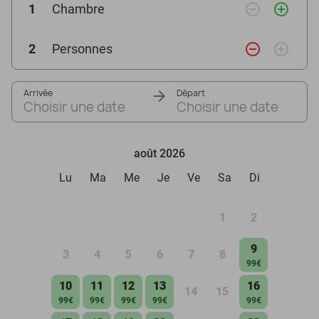
remove_circle_outline
add_circle_outline
1
Chambre
remove_circle_outline
add_circle_outline
2
Personnes
Arrivée
Départ
Choisir une date
Choisir une date
août 2026
Lu
Ma
Me
Je
Ve
Sa
Di
1
2
9
3
4
5
6
7
8
99€
10
11
12
13
16
14
15
99€
99€
99€
99€
99€