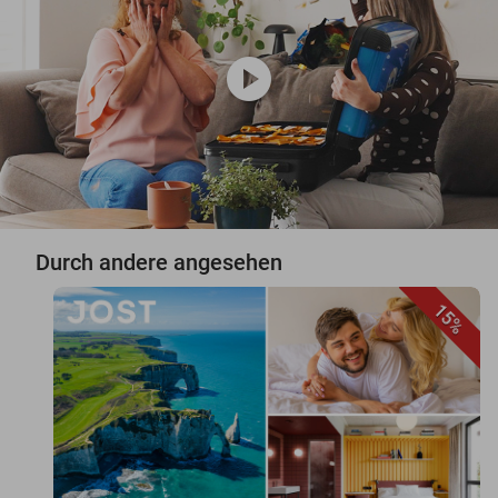
play_circle
Durch andere angesehen
15%