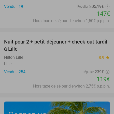
Vendu : 19
205
,19
€
Régulier
147€
Hors taxe de séjour d'environ 1,50€ p.p.p.n.
favorite_border
Nuit pour 2 + petit-déjeuner + check-out tardif
50%
à Lille
Hilton Lille
8.9
star
Lille
Vendu : 254
239€
Régulier
119€
Hors taxe de séjour d'environ 2,75€ p.p.p.n.