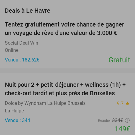
favorite_border
Deals à Le Havre
Tentez gratuitement votre chance de gagner
un voyage de rêve d'une valeur de 3.000 €
Social Deal Win
Online
Gratuit
Vendu : 182.626
favorite_border
Nuit pour 2 + petit-déjeuner + wellness (1h) +
55%
check-out tardif et plus près de Bruxelles
Dolce by Wyndham La Hulpe Brussels
9.7
star
La Hulpe
Vendu : 344
334€
Régulier
149€