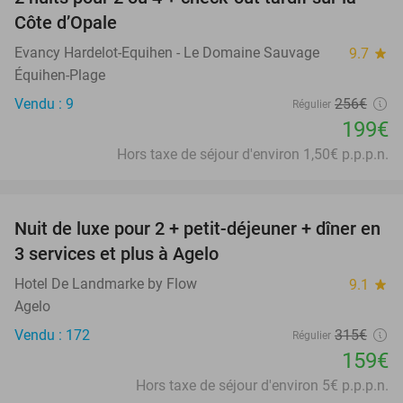
22%
Côte d’Opale
Evancy Hardelot-Equihen - Le Domaine Sauvage
9.7
star
Équihen-Plage
Vendu : 9
256€
Régulier
199€
Hors taxe de séjour d'environ 1,50€ p.p.p.n.
favorite_border
Nuit de luxe pour 2 + petit-déjeuner + dîner en
50%
3 services et plus à Agelo
Hotel De Landmarke by Flow
9.1
star
Agelo
Vendu : 172
315€
Régulier
159€
Hors taxe de séjour d'environ 5€ p.p.p.n.