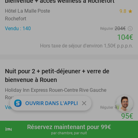
bienvenue + accès wellness à Rochefort
Hôtel La Malle Poste
9.8
star
Rochefort
Vendu : 140
204€
Régulier
104€
Hors taxe de séjour d'environ 1,50€ p.p.p.n.
favorite_border
Nuit pour 2 + petit-déjeuner + verre de
30%
bienvenue à Rouen
Holiday Inn Express Rouen-Centre Rive Gauche
Rouen
close
OUVRIR DANS L'APPLI
Vendu : 41
135€
Régulier
95€
Hors taxe de séjour d'environ 1,40€ p.p.p.n.
Réservez maintenant pour 99€
hotel
shopping_cart
Réserver maintenant
navigate_next
par chambre, par nuit