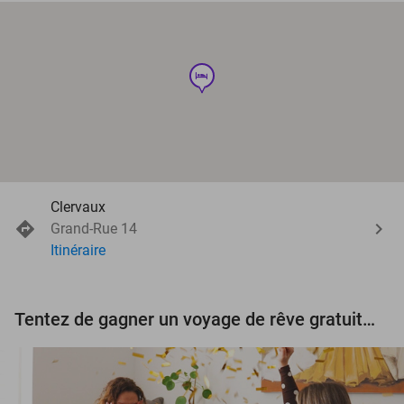
hotel
Clervaux
Grand-Rue 14
Itinéraire
Tentez de gagner un voyage de rêve gratuit d'une valeur de 3.000 € !