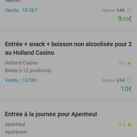
Heerlen
Vendu : 10.067
14€
Régulier
9
€
,50
favorite_border
Entrée + snack + boisson non alcoolisée pour 2
52%
au Holland Casino
Holland Casino
9.6
star
Breda (+12 positions)
Vendu : 10.581
21€
Régulier
10€
favorite_border
Entrée à la journée pour Apenheul
36%
Apenheul
9.4
star
Apeldoorn