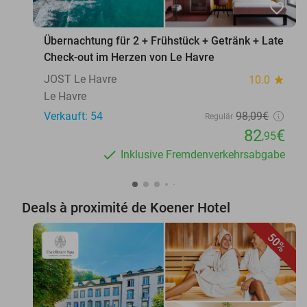
favorite_border
Übernachtung für 2 + Frühstück + Getränk + Late
Check-out im Herzen von Le Havre
JOST Le Havre
10.0
star
Le Havre
Verkauft: 54
98
,09
€
Regulär
82
€
,95
Inklusive Fremdenverkehrsabgabe
Deals à proximité de Koener Hotel
50%