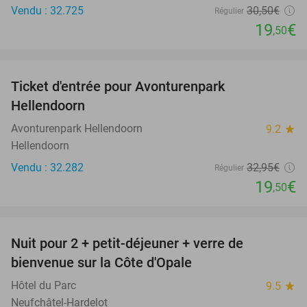
Vendu : 32.725
30
,50
€
Régulier
19
€
,50
favorite_border
Ticket d'entrée pour Avonturenpark
41%
Hellendoorn
Avonturenpark Hellendoorn
9.2
star
Hellendoorn
Vendu : 32.282
32
,95
€
Régulier
19
€
,50
favorite_border
Nuit pour 2 + petit-déjeuner + verre de
28%
bienvenue sur la Côte d'Opale
Hôtel du Parc
9.5
star
Neufchâtel-Hardelot