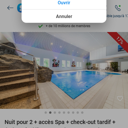
Ouvrir
Disponible 7 jours par semaine
+ de 10 millions de membres
Annuler
Disponible jusqu'à 1
9,4
basé sur
205 869 avis
Découvrez + de 15.000 deals
17%
Disponible 7 jours par semaine
+ de 10 millions de membres
favorite_border
Nuit pour 2 + accès Spa + check-out tardif +