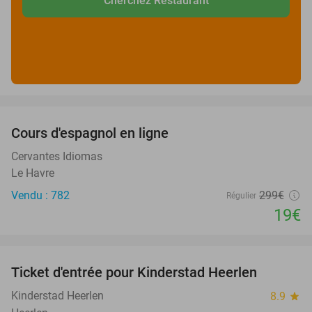
Cherchez Restaurant
favorite_border
Cours d'espagnol en ligne
94%
Cervantes Idiomas
Le Havre
Vendu : 782
299€
Régulier
19€
favorite_border
Ticket d'entrée pour Kinderstad Heerlen
32%
Kinderstad Heerlen
8.9
star