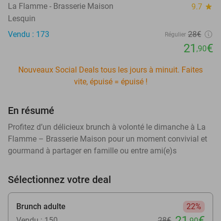
La Flamme - Brasserie Maison
9.7
star
Lesquin
Vendu : 173
28€
Régulier
21
€
,90
Nouveaux Social Deals tous les jours à minuit. Faites
vite, épuisé = épuisé !
En résumé
Profitez d’un délicieux brunch à volonté le dimanche à La
Flamme – Brasserie Maison pour un moment convivial et
gourmand à partager en famille ou entre ami(e)s
Sélectionnez votre deal
Brunch adulte
22%
21
€
Vendu : 150
28€
,90