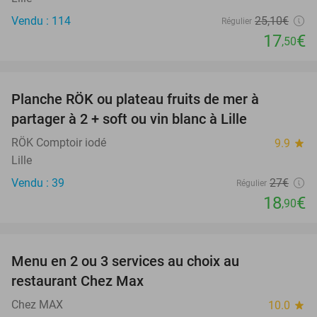
Vendu : 114
25
,10
€
Régulier
17
€
,50
favorite_border
Planche RÖK ou plateau fruits de mer à
30%
partager à 2 + soft ou vin blanc à Lille
RÖK Comptoir iodé
9.9
star
Lille
Vendu : 39
27€
Régulier
18
€
,90
favorite_border
Menu en 2 ou 3 services au choix au
32%
restaurant Chez Max
Chez MAX
10.0
star