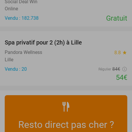
Social Deal Win
Online
Gratuit
Vendu : 182.738
favorite_border
Spa privatif pour 2 (2h) à Lille
36%
Pandora Wellness
8.8
star
Lille
Vendu : 20
84€
Régulier
54€
Resto direct pas cher ?