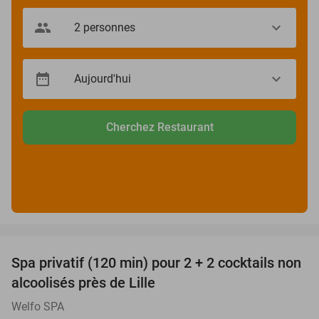
Cherchez Restaurant
favorite_border
Spa privatif (120 min) pour 2 + 2 cocktails non
31%
alcoolisés près de Lille
Welfo SPA