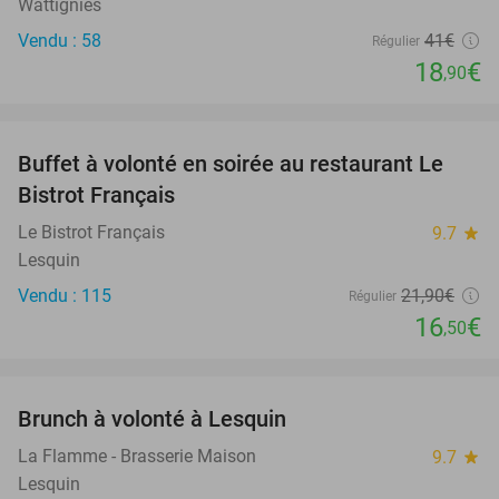
Wattignies
Vendu : 58
41€
Régulier
18
€
,90
favorite_border
Buffet à volonté en soirée au restaurant Le
25%
Bistrot Français
Le Bistrot Français
9.7
star
Lesquin
Vendu : 115
21
,90
€
Régulier
16
€
,50
favorite_border
Brunch à volonté à Lesquin
22%
La Flamme - Brasserie Maison
9.7
star
Lesquin