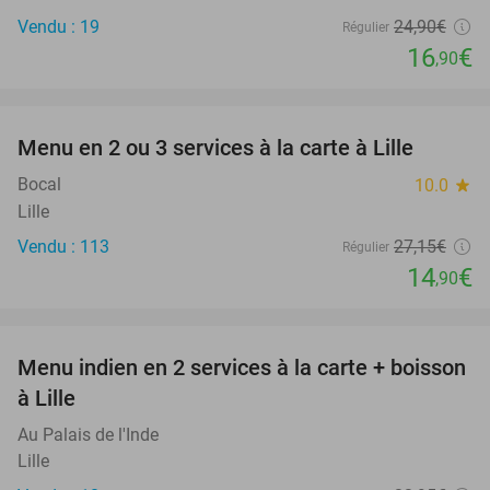
Vendu : 19
24
,90
€
Régulier
16
€
,90
favorite_border
Menu en 2 ou 3 services à la carte à Lille
45%
Bocal
10.0
star
Lille
Vendu : 113
27
,15
€
Régulier
14
€
,90
favorite_border
Menu indien en 2 services à la carte + boisson
37%
à Lille
Au Palais de l'Inde
Lille