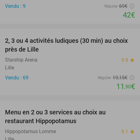
Vendu : 9
69€
Régulier
42€
favorite_border
2, 3 ou 4 activités ludiques (30 min) au choix
38%
près de Lille
Starship Arena
9.9
star
Lille
Vendu : 69
19
,15
€
Régulier
11
€
,90
favorite_border
Menu en 2 ou 3 services au choix au
30%
restaurant Hippopotamus
Hippopotamus Lomme
9.1
star
Lille