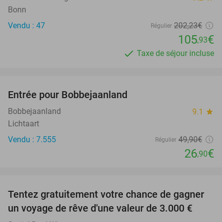
Bonn
Vendu : 47
202
,23
€
Régulier
105
€
,93
Taxe de séjour incluse
favorite_border
Entrée pour Bobbejaanland
46%
Bobbejaanland
9.1
star
Lichtaart
Vendu : 7.555
49
,90
€
Régulier
26
€
,90
favorite_border
Tentez gratuitement votre chance de gagner
un voyage de rêve d'une valeur de 3.000 €