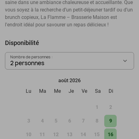
saine dans une ambiance chaleureuse et accueillante. Que
vous soyez à la recherche d’un petit-déjeuner tardif ou d’un
brunch copieux, La Flamme – Brasserie Maison est
l'endroit idéal pour savourer un repas délicieux !
Disponibilité
Nombre de personnes :
2 personnes
août 2026
Lu
Ma
Me
Je
Ve
Sa
Di
1
2
3
4
5
6
7
8
9
10
11
12
13
14
15
16