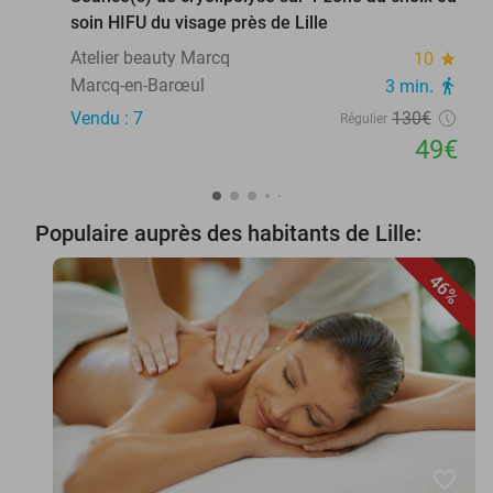
soin HIFU du visage près de Lille
Atelier beauty Marcq
10
star
Marcq-en-Barœul
3 min.
directions_walk
Vendu : 7
130€
Régulier
49€
Populaire auprès des habitants de Lille:
46%
favorite_border