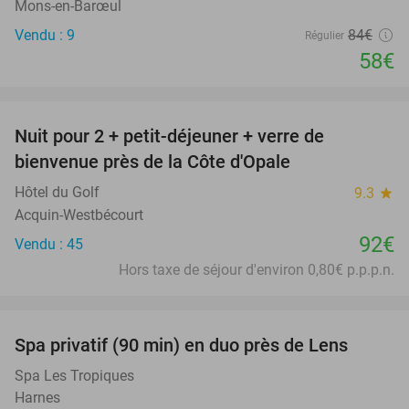
Mons-en-Barœul
Vendu : 9
84€
Régulier
58€
favorite_border
Nuit pour 2 + petit-déjeuner + verre de
bienvenue près de la Côte d'Opale
Hôtel du Golf
9.3
star
Acquin-Westbécourt
92€
Vendu : 45
Hors taxe de séjour d'environ 0,80€ p.p.p.n.
favorite_border
Spa privatif (90 min) en duo près de Lens
39%
Spa Les Tropiques
Harnes