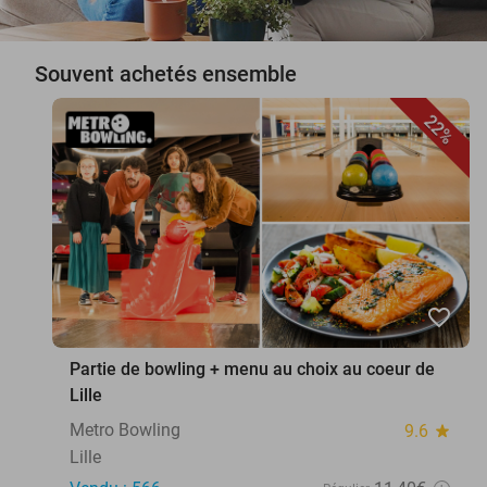
Souvent achetés ensemble
22%
favorite_border
Partie de bowling + menu au choix au coeur de
Lille
Metro Bowling
9.6
star
Lille