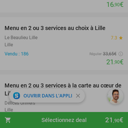
16
€
,90
favorite_border
Menu en 2 ou 3 services au choix à Lille
35%
Le Beaulieu Lille
7.3
star
Lille
Vendu : 186
33
,65
€
Régulier
21
€
,90
favorite_border
Menu en 2 ou 3 services à la carte au cœur de
37%
Lille
close
OUVRIR DANS L'APPLI
Délices Univers
Lille
21
€
Vendu : 7
23
,55
€
shopping_cart
Sélectionnez deal
Régulier
,90
14
€
,90