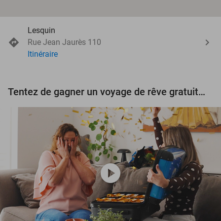
Lesquin
Rue Jean Jaurès 110
Itinéraire
Tentez de gagner un voyage de rêve gratuit d'une valeur de 3.000 € !
play_circle