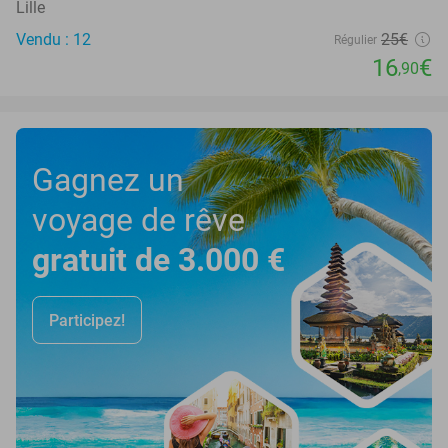
Lille
Vendu : 12
25€
Régulier
16
€
,90
Gagnez un
voyage de rêve
gratuit de 3.000 €
Participez!