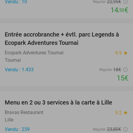
Vendu : 10
22
,95
€
Régulier
14
€
,50
favorite_border
Entrée accrobranche + évtl. parc Legends à
17%
Ecopark Adventures Tournai
Ecopark Adventures Tournai
9.9
star
Tournai
Vendu : 1.433
18€
Régulier
15€
favorite_border
Menu en 2 ou 3 services à la carte à Lille
29%
Bravas Restaurant
9.2
star
Lille
Vendu : 239
23
,80
€
Régulier