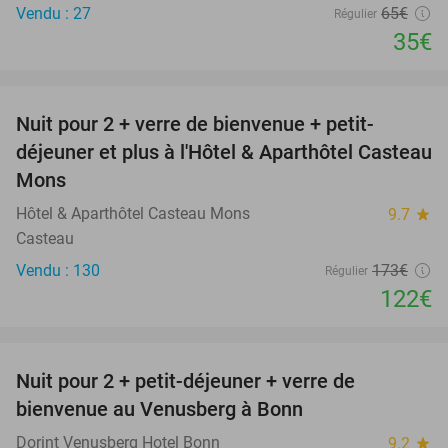
Vendu : 27
65€
Régulier
35€
favorite_border
Nuit pour 2 + verre de bienvenue + petit-
29%
NEW
déjeuner et plus à l'Hôtel & Aparthôtel Casteau
TODAY
Mons
Hôtel & Aparthôtel Casteau Mons
9.7
star
Casteau
Vendu : 130
173€
Régulier
122€
favorite_border
Nuit pour 2 + petit-déjeuner + verre de
48%
bienvenue au Venusberg à Bonn
Dorint Venusberg Hotel Bonn
9.2
star