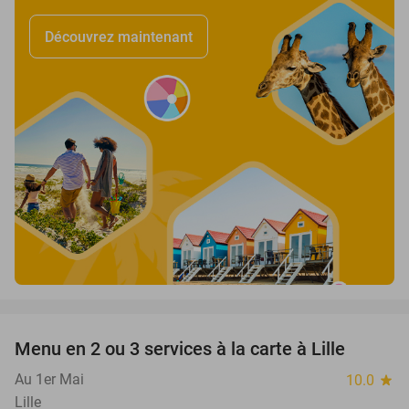
Découvrez maintenant
favorite_border
Menu en 2 ou 3 services à la carte à Lille
32%
Au 1er Mai
10.0
star
Lille