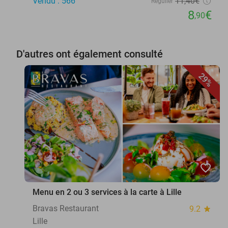
Vendu : 566
11
,40
€
Régulier
8
€
,90
D'autres ont également consulté
29%
favorite_border
Menu en 2 ou 3 services à la carte à Lille
Bravas Restaurant
9.2
star
Lille