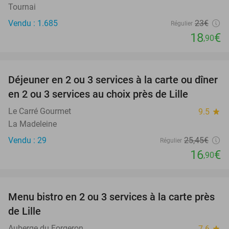
Tournai
Vendu : 1.685
23€
Régulier
18
€
,90
favorite_border
Déjeuner en 2 ou 3 services à la carte ou dîner
34%
en 2 ou 3 services au choix près de Lille
Le Carré Gourmet
9.5
star
La Madeleine
Vendu : 29
25
,45
€
Régulier
16
€
,90
favorite_border
Menu bistro en 2 ou 3 services à la carte près
41%
de Lille
Auberge du Forgeron
7.6
star