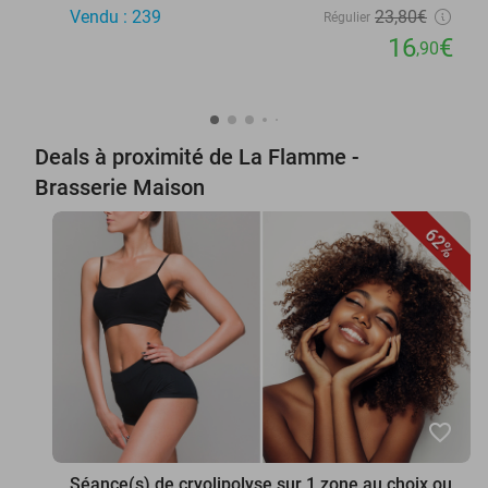
Vendu : 239
23
,80
€
Régulier
16
€
,90
Deals à proximité de La Flamme -
Brasserie Maison
62%
favorite_border
Séance(s) de cryolipolyse sur 1 zone au choix ou