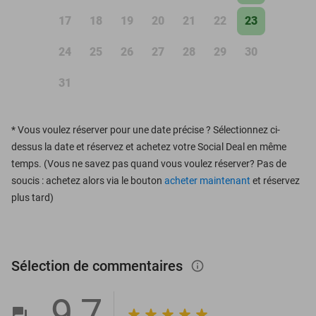
17
18
19
20
21
22
23
24
25
26
27
28
29
30
31
*
Vous voulez réserver pour une date précise ? Sélectionnez ci-
dessus la date et réservez et achetez votre Social Deal en même
temps. (Vous ne savez pas quand vous voulez réserver? Pas de
soucis : achetez alors via le bouton
acheter maintenant
et réservez
plus tard)
Sélection de commentaires
info_outlined
9,7