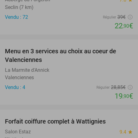
Seclin (7 km)
Vendu : 72
39€
Régulier
22
€
,90
favorite_border
Menu en 3 services au choix au coeur de
31%
Valenciennes
La Marmite d'Annick
Valenciennes
Vendu : 4
28
,85
€
Régulier
19
€
,90
favorite_border
Forfait coiffure complet à Wattignies
54%
Salon Estaz
9.4
star