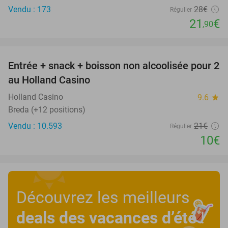
Vendu : 173
28€
Régulier
21
€
,90
favorite_border
Entrée + snack + boisson non alcoolisée pour 2
52%
au Holland Casino
Holland Casino
9.6
star
Breda (+12 positions)
Vendu : 10.593
21€
Régulier
10€
Découvrez les meilleurs
deals des vacances d’été
!