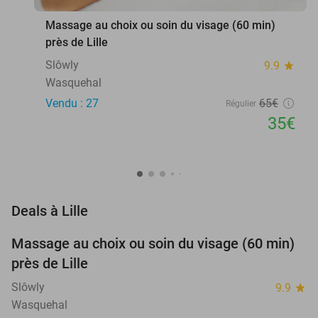
Massage au choix ou soin du visage (60 min)
près de Lille
Slôwly
9.9
star
Wasquehal
Vendu : 27
65€
Régulier
35€
favorite_border
Deals à Lille
Massage au choix ou soin du visage (60 min)
46%
près de Lille
Slôwly
9.9
star
Wasquehal