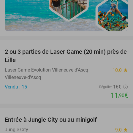
favorite_border
2 ou 3 parties de Laser Game (20 min) près de
26%
Lille
Laser Game Evolution Villeneuve d'Ascq
10.0
star
Villeneuve-d'Ascq
Vendu : 15
16€
Régulier
11
€
,90
favorite_border
Entrée à Jungle City ou au minigolf
18%
Jungle City
9.0
star