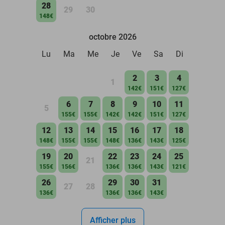
28
29
30
148€
octobre 2026
Lu
Ma
Me
Je
Ve
Sa
Di
2
3
4
1
142€
151€
127€
6
7
8
9
10
11
5
155€
155€
142€
142€
151€
127€
12
13
14
15
16
17
18
148€
155€
155€
148€
136€
143€
125€
19
20
22
23
24
25
21
155€
156€
136€
136€
143€
121€
26
29
30
31
27
28
136€
136€
136€
143€
Afficher plus