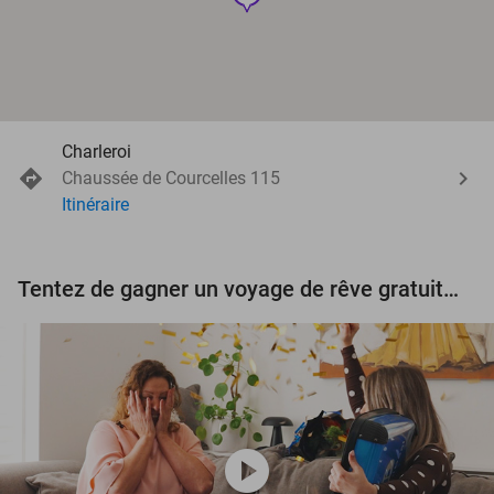
Charleroi
Chaussée de Courcelles 115
Itinéraire
Tentez de gagner un voyage de rêve gratuit d'une valeur de 3.000 € !
play_circle