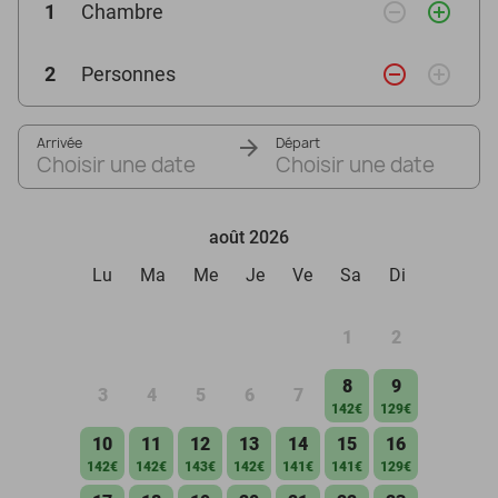
remove_circle_outline
add_circle_outline
1
Chambre
remove_circle_outline
add_circle_outline
2
Personnes
Arrivée
Départ
Choisir une date
Choisir une date
août 2026
Lu
Ma
Me
Je
Ve
Sa
Di
1
2
8
9
3
4
5
6
7
142€
129€
10
11
12
13
14
15
16
142€
142€
143€
142€
141€
141€
129€