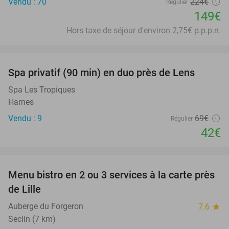
Vendu : 70
224€
Régulier
149€
Hors taxe de séjour d'environ 2,75€ p.p.p.n.
favorite_border
Spa privatif (90 min) en duo près de Lens
39%
Spa Les Tropiques
Harnes
Vendu : 9
69€
Régulier
42€
favorite_border
Menu bistro en 2 ou 3 services à la carte près
41%
de Lille
Auberge du Forgeron
7.6
star
Seclin (7 km)