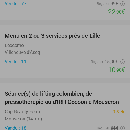
Vendu : 77
39€
Régulier
22
€
,90
favorite_border
Menu en 2 ou 3 services près de Lille
31%
Leocorno
Villeneuve-d'Ascq
Vendu : 11
15
,90
€
Régulier
10
€
,90
favorite_border
Séance(s) de lifting colombien, de
66%
pressothérapie ou d'IRH Cocoon à Mouscron
Cap Beauty Form
9.8
star
Mouscron (14 km)
Vendu : 18
65€
Régulier