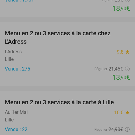
18
€
,90
favorite_border
Menu en 2 ou 3 services à la carte chez
35%
L'Adress
L'Adress
9.8
star
Lille
Vendu : 275
21
,45
€
Régulier
13
€
,90
favorite_border
Menu en 2 ou 3 services à la carte à Lille
32%
Au 1er Mai
10.0
star
Lille
Vendu : 22
24
,90
€
Régulier