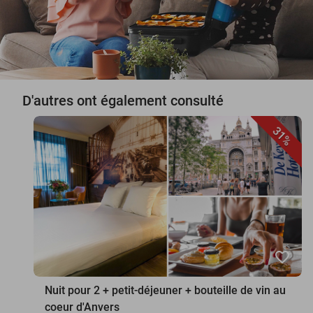
D'autres ont également consulté
31%
favorite_border
Nuit pour 2 + petit-déjeuner + bouteille de vin au
coeur d'Anvers