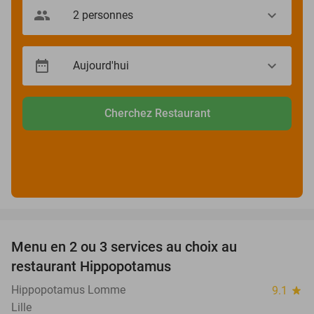
Cherchez Restaurant
favorite_border
Menu en 2 ou 3 services au choix au
30%
restaurant Hippopotamus
Hippopotamus Lomme
9.1
star
Lille