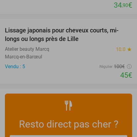
34
€
,90
favorite_border
Lissage japonais pour cheveux courts, mi-
55%
longs ou longs près de Lille
Atelier beauty Marcq
10.0
star
Marcq-en-Barœul
Vendu : 5
100€
Régulier
45€
Resto direct pas cher ?