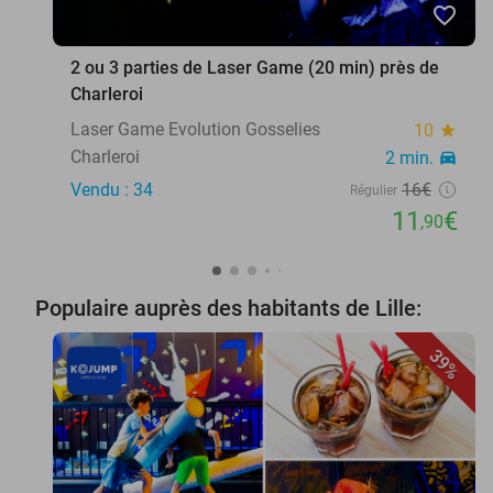
favorite_border
2 ou 3 parties de Laser Game (20 min) près de
Charleroi
Laser Game Evolution Gosselies
10
star
Charleroi
2 min.
directions_car
Vendu : 34
16€
Régulier
11
€
,90
Populaire auprès des habitants de Lille:
39%