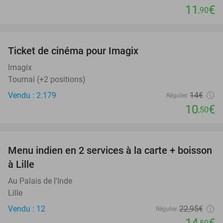
11
€
,90
favorite_border
Ticket de cinéma pour Imagix
25%
Imagix
Tournai (+2 positions)
Vendu : 2.179
14€
Régulier
10
€
,50
favorite_border
Menu indien en 2 services à la carte + boisson
37%
à Lille
Au Palais de l'Inde
Lille
Vendu : 12
22
,95
€
Régulier
14
€