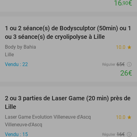
16
€
,90
favorite_border
1 ou 2 séance(s) de Bodysculptor (50min) ou 1
60%
ou 3 séance(s) de cryolipolyse à Lille
Body by Bahia
10.0
star
Lille
Vendu : 22
65€
Régulier
26€
favorite_border
2 ou 3 parties de Laser Game (20 min) près de
26%
Lille
Laser Game Evolution Villeneuve d'Ascq
10.0
star
Villeneuve-d'Ascq
Vendu : 15
16€
Régulier