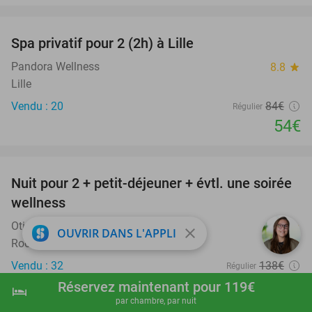
favorite_border
Spa privatif pour 2 (2h) à Lille
36%
Pandora Wellness
8.8
star
Lille
Vendu : 20
84€
Régulier
54€
favorite_border
Nuit pour 2 + petit-déjeuner + évtl. une soirée
21%
wellness
Otium Wellness Hotel
9.5
star
close
OUVRIR DANS L'APPLI
Roosendaal
Vendu : 32
138€
Régulier
109€
Réservez maintenant pour 119€
hotel
shopping_cart
Réserver maintenant
navigate_next
par chambre, par nuit
Hors taxe de séjour d'environ 1,58€ p.p.p.n.