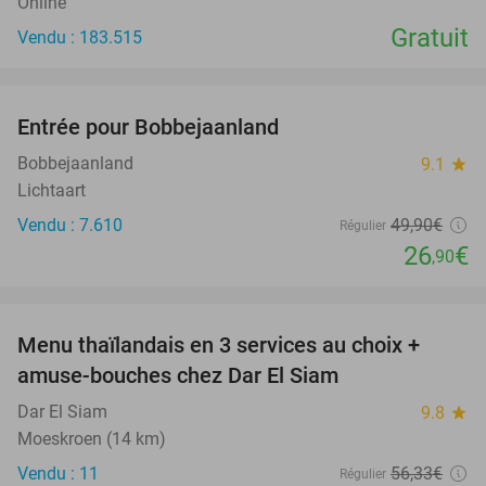
Online
Gratuit
Vendu : 183.515
favorite_border
Entrée pour Bobbejaanland
46%
Bobbejaanland
9.1
star
Lichtaart
Vendu : 7.610
49
,90
€
Régulier
26
€
,90
favorite_border
Menu thaïlandais en 3 services au choix +
38%
amuse-bouches chez Dar El Siam
Dar El Siam
9.8
star
Moeskroen (14 km)
Vendu : 11
56
,33
€
Régulier