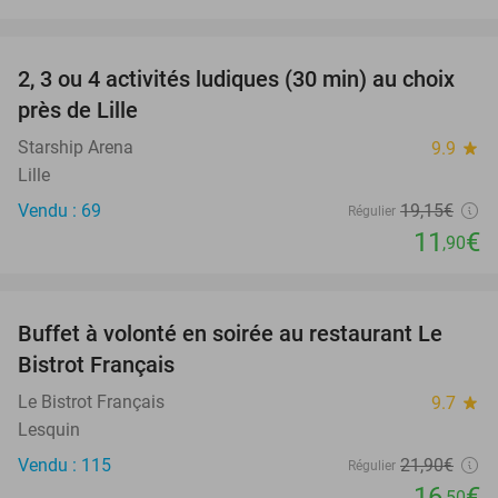
favorite_border
2, 3 ou 4 activités ludiques (30 min) au choix
38%
près de Lille
Starship Arena
9.9
star
Lille
Vendu : 69
19
,15
€
Régulier
11
€
,90
favorite_border
Buffet à volonté en soirée au restaurant Le
25%
Bistrot Français
Le Bistrot Français
9.7
star
Lesquin
Vendu : 115
21
,90
€
Régulier
16
€
,50