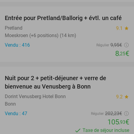
favorite_border
Entrée pour Pretland/Ballorig + évtl. un café
17%
Pretland
9.1
star
Moeskroen (+6 positions) (14 km)
Vendu : 416
9
,95
€
Régulier
8
€
,25
favorite_border
Nuit pour 2 + petit-déjeuner + verre de
48%
bienvenue au Venusberg à Bonn
Dorint Venusberg Hotel Bonn
9.2
star
Bonn
Vendu : 47
202
,23
€
Régulier
105
€
,93
Taxe de séjour incluse