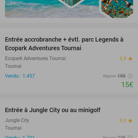
favorite_border
Entrée accrobranche + évtl. parc Legends à
17%
Ecopark Adventures Tournai
Ecopark Adventures Tournai
9.9
star
Tournai
Vendu : 1.457
18€
Régulier
15€
favorite_border
Entrée à Jungle City ou au minigolf
18%
Jungle City
9.0
star
Tournai
Vendu : 1.731
23€
Régulier