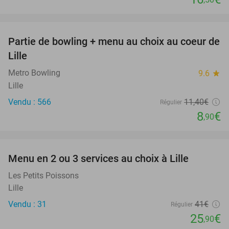
favorite_border
Partie de bowling + menu au choix au coeur de
22%
Lille
Metro Bowling
9.6
star
Lille
Vendu : 566
11
,40
€
Régulier
8
€
,90
favorite_border
Menu en 2 ou 3 services au choix à Lille
37%
Les Petits Poissons
Lille
Vendu : 31
41€
Régulier
25
€
,90