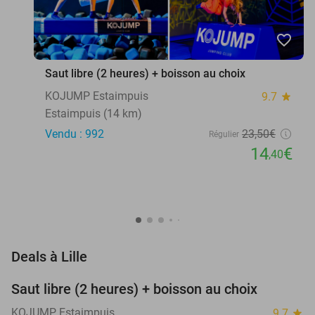
favorite_border
Saut libre (2 heures) + boisson au choix
KOJUMP Estaimpuis
9.7
star
Estaimpuis (14 km)
Vendu : 992
23
,50
€
Régulier
14
€
,40
favorite_border
Deals à Lille
Saut libre (2 heures) + boisson au choix
39%
KOJUMP Estaimpuis
9.7
star