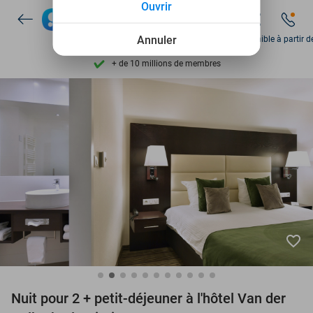
Ouvrir
Découvrez + de 15.000 deals
Disponible 7 jours par semaine
Annuler
Disponible à partir d
+ de 10 millions de membres
9,4
basé sur
205 981 avis
Découvrez + de 15.000 deals
Disponible 7 jours par semaine
+ de 10 millions de membres
favorite_border
Nuit pour 2 + petit-déjeuner à l'hôtel Van der