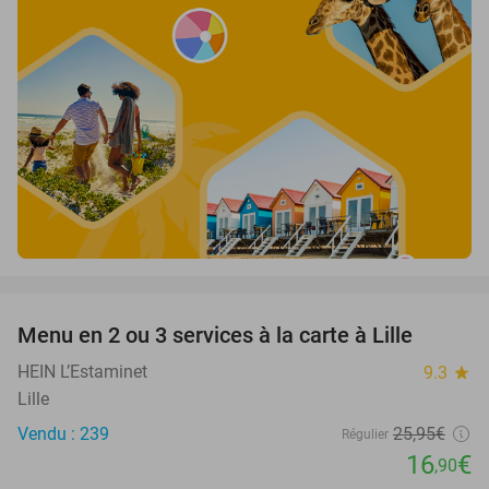
favorite_border
Menu en 2 ou 3 services à la carte à Lille
35%
HEIN L’Estaminet
9.3
star
Lille
Vendu : 239
25
,95
€
Régulier
16
€
,90