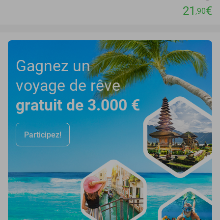
21
€
,90
Gagnez un
voyage de rêve
gratuit de 3.000 €
Participez!