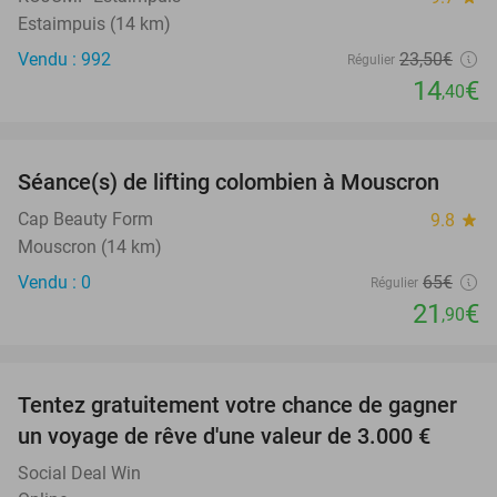
Estaimpuis (14 km)
Vendu : 992
23
,50
€
Régulier
14
€
,40
favorite_border
Séance(s) de lifting colombien à Mouscron
66%
NEW
TODAY
Cap Beauty Form
9.8
star
Mouscron (14 km)
Vendu : 0
65€
Régulier
21
€
,90
favorite_border
Tentez gratuitement votre chance de gagner
un voyage de rêve d'une valeur de 3.000 €
Social Deal Win