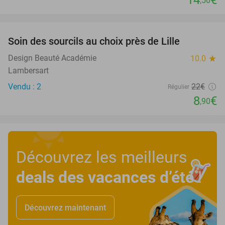
,50
favorite_border
Soin des sourcils au choix près de Lille
60%
Design Beauté Académie
10.0
star
Lambersart
Vendu : 2
22€
Régulier
8
€
,90
Découvrez les meilleurs
deals des vacances d’été
!
Découvrez maintenant