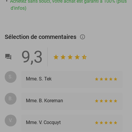
Achetez sans souci, votre achat est garanti à 100% (plus
d'infos)
Sélection de commentaires
info_outlined
9,3
S.
Mme. S. Tek
B.
Mme. B. Koreman
V.
Mme. V. Cocquyt