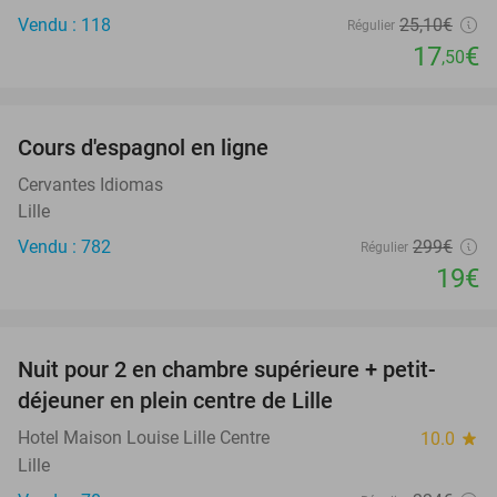
Vendu : 118
25
,10
€
Régulier
17
€
,50
favorite_border
Cours d'espagnol en ligne
94%
Cervantes Idiomas
Lille
Vendu : 782
299€
Régulier
19€
favorite_border
Nuit pour 2 en chambre supérieure + petit-
33%
déjeuner en plein centre de Lille
Hotel Maison Louise Lille Centre
10.0
star
Lille