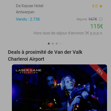
De Keyser Hotel
8.0
star
Antwerpen
Vendu : 2.736
167€
Régulier
115€
Hors taxe de séjour d'environ 3€ p.p.p.n.
Deals à proximité de Van der Valk
Charleroi Airport
26%