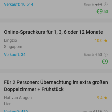
Verkauft: 10.514
€14
Regulär
€9
,50
favorite_border
Online-Sprachkurs für 1, 3, 6 oder 12 Monate
82%
Lingzio
10.0
star
Singapore
Verkauft: 34
€50
Regulär
€9
favorite_border
Für 2 Personen: Übernachtung im extra großen
41%
Doppelzimmer + Frühstück
Hof van Aragon
9.4
star
Lier
Verkauft: 480
€186
Regulär