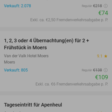
Verkauft: 2.078
€218
Regulär
€74
Exkl. ca. €2,50 Fremdenverkehrsabgabe p. P.
favorite_border
1, 2, 3 oder 4 Übernachtung(en) für 2 +
21%
Frühstück in Moers
Van der Valk Hotel Moers
9.1
star
Moers
Verkauft: 805
€138
Regulär
€109
Exkl. ca. €6 Fremdenverkehrsabgabe p. P.
favorite_border
Tageseintritt für Apenheul
36%