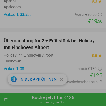
Apenheul
9.3
star
Apeldoorn
Verkauft: 33.555
€30
,50
Regulär
€19
,50
favorite_border
Übernachtung für 2 + Frühstück bei Holiday
26%
Inn Eindhoven Airport
Holiday Inn Eindhoven Airport
8.8
star
Eindhoven
Verkauft: 38
€170
Regulär
€125
close
IN DER APP ÖFFNEN
Exkl. ca. €5,25 Fremdenverkehrsabgabe p. P.
favorite_border
Buche jetzt für €135
hotel
shopping_cart
Jetzt buchen
navigate_next
Übernachtung für 2 + Frühstück in Hildesheim
52%
pro Zimmer, pro Nacht