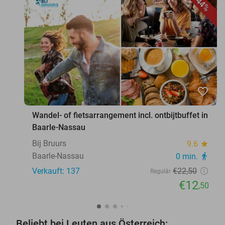
44%
favorite_border
Wandel- of fietsarrangement incl. ontbijtbuffet in
Baarle-Nassau
Bij Bruurs
9.6
star
Baarle-Nassau
0 min.
directions_walk
Verkauft: 137
€22
,50
Regulär
€12
,50
Beliebt bei Leuten aus Österreich: