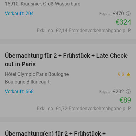
15910, Krausnick-Groß Wasserburg
Verkauft: 204
€470
Regulär
€324
Exkl. ca. €2,14 Fremdenverkehrsabgabe p. P.
favorite_border
Übernachtung für 2 + Frühstück + Late Check-
62%
out in Paris
Hôtel Olympic Paris Boulogne
9.3
star
Boulogne-Billancourt
Verkauft: 668
€232
Regulär
€89
Exkl. ca. €4,72 Fremdenverkehrsabgabe p. P.
favorite_border
Übernachtung(en) für 2 + Frühstück +
24%