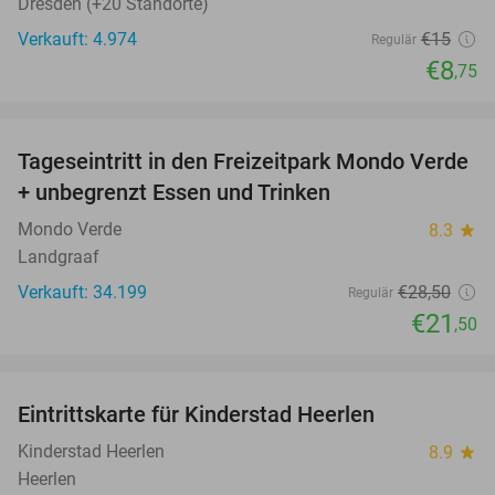
Dresden (+20 Standorte)
Verkauft: 4.974
€15
Regulär
€8
,75
favorite_border
Tageseintritt in den Freizeitpark Mondo Verde
25%
+ unbegrenzt Essen und Trinken
Mondo Verde
8.3
star
Landgraaf
Verkauft: 34.199
€28
,50
Regulär
€21
,50
favorite_border
Eintrittskarte für Kinderstad Heerlen
32%
Kinderstad Heerlen
8.9
star
Heerlen