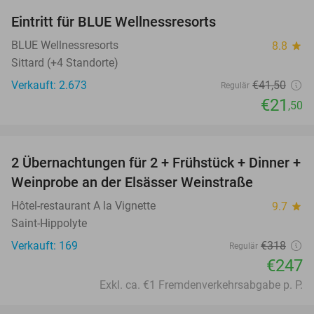
Eintritt für BLUE Wellnessresorts
48%
BLUE Wellnessresorts
8.8
star
Sittard (+4 Standorte)
Verkauft: 2.673
€41
,50
Regulär
€21
,50
favorite_border
2 Übernachtungen für 2 + Frühstück + Dinner +
22%
Weinprobe an der Elsässer Weinstraße
Hôtel-restaurant A la Vignette
9.7
star
Saint-Hippolyte
Verkauft: 169
€318
Regulär
€247
Exkl. ca. €1 Fremdenverkehrsabgabe p. P.
favorite_border