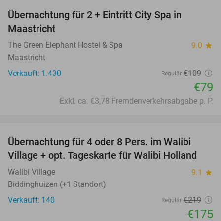
Übernachtung für 2 + Eintritt City Spa in
28%
Maastricht
The Green Elephant Hostel & Spa
9.0
star
Maastricht
Verkauft: 1.430
€109
Regulär
€79
Exkl. ca. €3,78 Fremdenverkehrsabgabe p. P.
favorite_border
Übernachtung für 4 oder 8 Pers. im Walibi
20%
Village + opt. Tageskarte für Walibi Holland
Walibi Village
9.1
star
Biddinghuizen (+1 Standort)
Verkauft: 140
€219
Regulär
€175