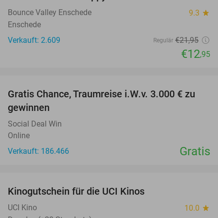
Bounce Valley Enschede
9.3
star
Enschede
Verkauft: 2.609
€21
,95
Regulär
€12
,95
favorite_border
Gratis Chance, Traumreise i.W.v. 3.000 € zu
gewinnen
Social Deal Win
Online
Gratis
Verkauft: 186.466
favorite_border
Kinogutschein für die UCI Kinos
42%
UCI Kino
10.0
star