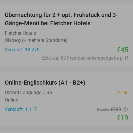
Übernachtung für 2 + opt. Frühstück und 3-
Gänge-Menü bei Fletcher Hotels
Fletcher Hotels
Olsberg (+ mehrere Standorte)
€45
Verkauft: 18.275
Exkl. ca. €3 Fremdenverkehrsabgabe p. P.
favorite_border
Online-Englischkurs (A1 - B2+)
94%
Oxford Language Club
7.9
star
Online
Verkauft: 1.117
€299
Regulär
€19
favorite_border