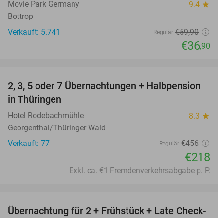
Movie Park Germany
9.4
star
Bottrop
Verkauft: 5.741
€59
,90
Regulär
€36
,90
favorite_border
2, 3, 5 oder 7 Übernachtungen + Halbpension
52%
in Thüringen
Hotel Rodebachmühle
8.3
star
Georgenthal/Thüringer Wald
Verkauft: 77
€456
Regulär
€218
Exkl. ca. €1 Fremdenverkehrsabgabe p. P.
favorite_border
Übernachtung für 2 + Frühstück + Late Check-
59%