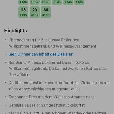
€135
€135
€135
€135
€135
€135
28
29
30
€135
€135
€135
Highlights
Übernachtung für 2 inklusive Frühstück,
Willkommensgetränk und Wellness-Arrangement
Sieh Dir hier den Inhalt des Deals an
Bei Deiner Anreise bekommst Du ein leckeres
Willkommensgetränk, Du kannst zwischen Kaffee oder
Tee wählen
Du übernachtest in einem komfortablen Zimmer, das mit
allen Annehmlichkeiten ausgestattet ist
Entspanne Dich mit dem Wellness-Arrangement
Genieße das reichhaltige Frühstücksbuffet
Mach Dich auf zu einer schönen Wander- oder Radtour