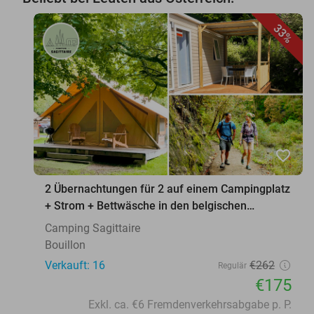
33%
favorite_border
2 Übernachtungen für 2 auf einem Campingplatz
+ Strom + Bettwäsche in den belgischen
Ardennen
Camping Sagittaire
Bouillon
Verkauft: 16
€262
Regulär
€175
Exkl. ca. €6 Fremdenverkehrsabgabe p. P.