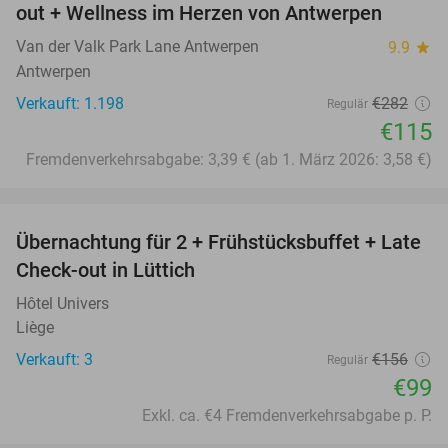
out + Wellness im Herzen von Antwerpen
Van der Valk Park Lane Antwerpen
9.9
star
Antwerpen
Verkauft: 1.198
€282
Regulär
€115
Fremdenverkehrsabgabe: 3,39 € (ab 1. März 2026: 3,58 €)
favorite_border
Übernachtung für 2 + Frühstücksbuffet + Late
37%
Check-out in Lüttich
Hôtel Univers
Liège
Verkauft: 3
€156
Regulär
€99
Exkl. ca. €4 Fremdenverkehrsabgabe p. P.
favorite_border