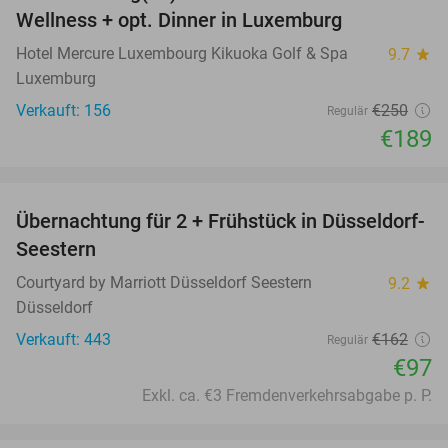
Wellness + opt. Dinner in Luxemburg
Hotel Mercure Luxembourg Kikuoka Golf & Spa
9.7
star
Luxemburg
Verkauft: 156
€250
Regulär
€189
favorite_border
Übernachtung für 2 + Frühstück in Düsseldorf-
40%
Seestern
Courtyard by Marriott Düsseldorf Seestern
9.2
star
Düsseldorf
Verkauft: 443
€162
Regulär
€97
Exkl. ca. €3 Fremdenverkehrsabgabe p. P.
favorite_border