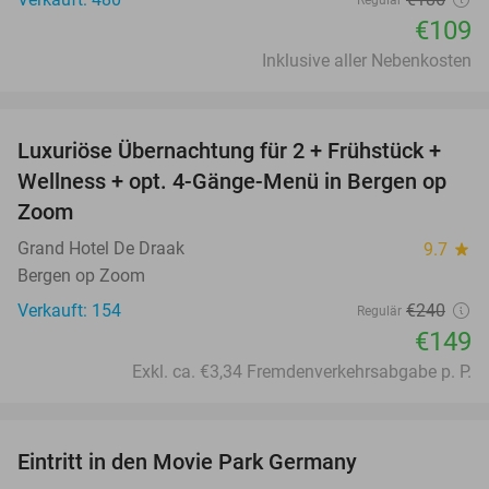
€109
Inklusive aller Nebenkosten
favorite_border
Luxuriöse Übernachtung für 2 + Frühstück +
38%
Wellness + opt. 4-Gänge-Menü in Bergen op
Zoom
Grand Hotel De Draak
9.7
star
Bergen op Zoom
Verkauft: 154
€240
Regulär
€149
Exkl. ca. €3,34 Fremdenverkehrsabgabe p. P.
favorite_border
Eintritt in den Movie Park Germany
38%