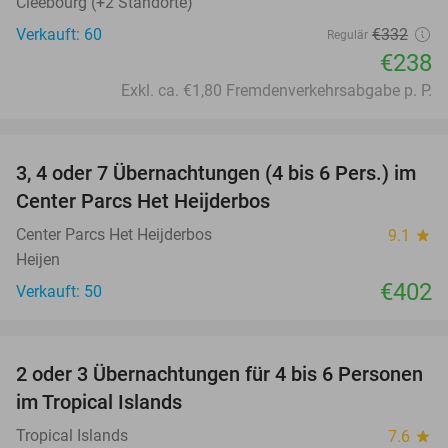
Cleebourg (+2 Standorte)
Verkauft: 60
€332
Regulär
€238
Exkl. ca. €1,80 Fremdenverkehrsabgabe p. P.
favorite_border
3, 4 oder 7 Übernachtungen (4 bis 6 Pers.) im
Center Parcs Het Heijderbos
Center Parcs Het Heijderbos
9.1
star
Heijen
€402
Verkauft: 50
favorite_border
2 oder 3 Übernachtungen für 4 bis 6 Personen
31%
im Tropical Islands
Tropical Islands
7.6
star