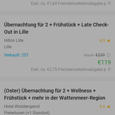
Exkl. ca. €1,69 Fremdenverkehrsabgabe p. P.
favorite_border
Übernachtung für 2 + Frühstück + Late Check-
50%
Out in Lille
Hilton Lille
8.9
star
Lille
Verkauft: 257
€239
Regulär
€119
Exkl. ca. €2,75 Fremdenverkehrsabgabe p. P.
favorite_border
(Oster) Übernachtung für 2 + Wellness +
66%
Frühstück + mehr in der Wattenmeer-Region
Hotel Waddengenot
8.6
star
Pieterburen (+1 Standort)