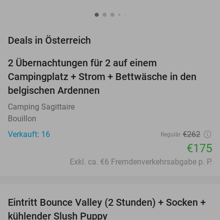
favorite_border
Deals in Österreich
2 Übernachtungen für 2 auf einem
33%
Campingplatz + Strom + Bettwäsche in den
belgischen Ardennen
Camping Sagittaire
Bouillon
Verkauft: 16
€262
Regulär
€175
Exkl. ca. €6 Fremdenverkehrsabgabe p. P.
favorite_border
Eintritt Bounce Valley (2 Stunden) + Socken +
41%
kühlender Slush Puppy