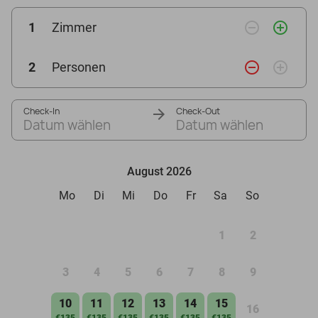
remove_circle_outline
add_circle_outline
1
Zimmer
remove_circle_outline
add_circle_outline
2
Personen
Check-In
Check-Out
Datum wählen
Datum wählen
August 2026
Mo
Di
Mi
Do
Fr
Sa
So
1
2
3
4
5
6
7
8
9
10
11
12
13
14
15
16
€135
€135
€135
€135
€135
€135