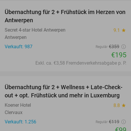
Übernachtung für 2 + Frühstück im Herzen von
46%
Antwerpen
Secret 4-star Hotel Antwerpen
9.1
star
Antwerpen
Verkauft: 987
€359
Regulär
€195
Exkl. ca. €3,58 Fremdenverkehrsabgabe p. P.
favorite_border
Übernachtung für 2 + Wellness + Late-Check-
17%
out + opt. Frühstück und mehr in Luxemburg
Koener Hotel
8.8
star
Clervaux
Verkauft: 1.256
€119
Regulär
€99