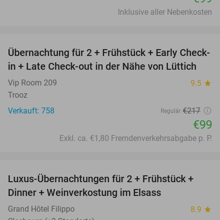
Inklusive aller Nebenkosten
favorite_border
Übernachtung für 2 + Frühstück + Early Check-
54%
in + Late Check-out in der Nähe von Lüttich
Vip Room 209
9.5
star
Trooz
Verkauft: 758
€217
Regulär
€99
Exkl. ca. €1,80 Fremdenverkehrsabgabe p. P.
favorite_border
Luxus-Übernachtungen für 2 + Frühstück +
28%
Dinner + Weinverkostung im Elsass
Grand Hôtel Filippo
8.9
star