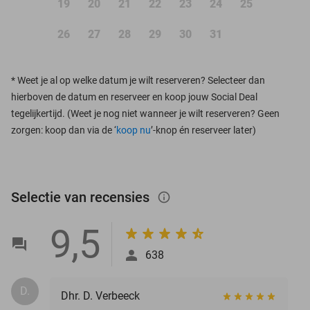
19
20
21
22
23
24
25
26
27
28
29
30
31
*
Weet je al op welke datum je wilt reserveren? Selecteer dan
hierboven de datum en reserveer en koop jouw Social Deal
tegelijkertijd. (Weet je nog niet wanneer je wilt reserveren? Geen
zorgen: koop dan via de ‘
koop nu
’-knop én reserveer later)
Selectie van recensies
info_outlined
9,5
638
D.
Dhr. D. Verbeeck