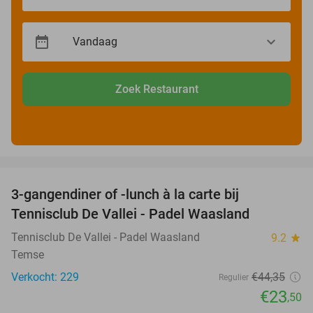
Zoek Restaurant
favorite_border
3-gangendiner of -lunch à la carte bij
47%
Tennisclub De Vallei - Padel Waasland
Tennisclub De Vallei - Padel Waasland
9.2
star
Temse
Verkocht: 229
€44
,35
Regulier
€23
,50