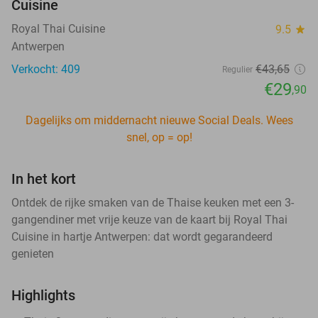
Cuisine
Royal Thai Cuisine
9.5
star
Antwerpen
Verkocht: 409
€43
,65
Regulier
€29
,90
Dagelijks om middernacht nieuwe Social Deals. Wees
snel, op = op!
In het kort
Ontdek de rijke smaken van de Thaise keuken met een 3-
gangendiner met vrije keuze van de kaart bij Royal Thai
Cuisine in hartje Antwerpen: dat wordt gegarandeerd
genieten
Highlights