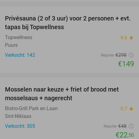
favorite_border
Privésauna (2 of 3 uur) voor 2 personen + evt.
50%
tapas bij Topwellness
Topwellness
9.6
star
Puurs
Verkocht: 142
€298
Regulier
€149
favorite_border
Mosselen naar keuze + friet of brood met
53%
mosselsaus + nagerecht
Bistro-Grill Park en Laan
9.7
star
Sint-Niklaas
Verkocht: 305
€48
Regulier
€22
,50