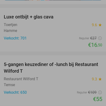
favorite_border
Luxe ontbijt + glas cava
39%
Toertjen
9.6
star
Hamme
Verkocht: 701
€27
Regulier
€16
,50
favorite_border
5-gangen keuzediner of -lunch bij Restaurant
50%
Wilford T
Restaurant Wilford T
9.3
star
Temse
Verkocht: 650
€109
Regulier
€55