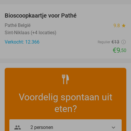
favorite_border
Bioscoopkaartje voor Pathé
27%
Pathé België
9.8
star
Sint-Niklaas (+4 locaties)
Verkocht: 12.366
€13
Regulier
€9
,50
Voordelig spontaan uit
eten?