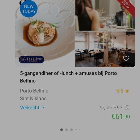
33%
NEW
TODAY
favorite_border
5-gangendiner of -lunch + amuses bij Porto
Belfino
Porto Belfino
9.5
star
Sint-Niklaas
Verkocht: 7
€93
Regulier
€61
,90