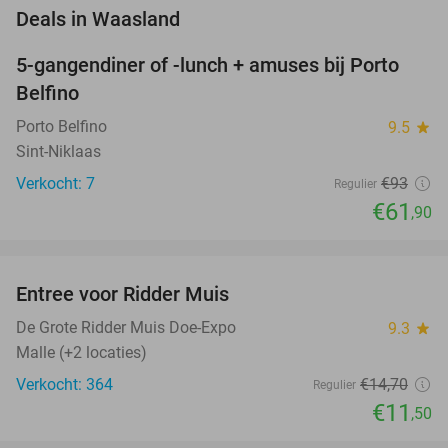
favorite_border
Deals in Waasland
5-gangendiner of -lunch + amuses bij Porto
33%
NEW
Belfino
TODAY
Porto Belfino
9.5
star
Sint-Niklaas
Verkocht: 7
€93
Regulier
€61
,90
favorite_border
Entree voor Ridder Muis
22%
NEW
TODAY
De Grote Ridder Muis Doe-Expo
9.3
star
Malle (+2 locaties)
Verkocht: 364
€14
,70
Regulier
€11
,50