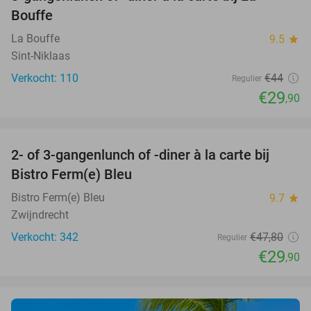
32%
Bouffe
La Bouffe
9.5
star
Sint-Niklaas
Verkocht: 110
€44
Regulier
€29
,90
favorite_border
2- of 3-gangenlunch of -diner à la carte bij
37%
Bistro Ferm(e) Bleu
Bistro Ferm(e) Bleu
9.7
star
Zwijndrecht
Verkocht: 342
€47
,80
Regulier
€29
,90