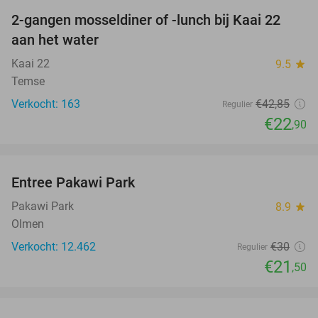
2-gangen mosseldiner of -lunch bij Kaai 22
47%
aan het water
Kaai 22
9.5
star
Temse
Verkocht: 163
€42
,85
Regulier
€22
,90
favorite_border
Entree Pakawi Park
28%
Pakawi Park
8.9
star
Olmen
Verkocht: 12.462
€30
Regulier
€21
,50
favorite_border