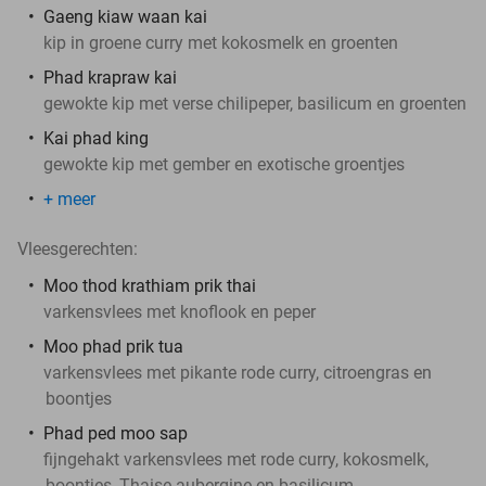
Gaeng kiaw waan kai
kip in groene curry met kokosmelk en groenten
Phad krapraw kai
gewokte kip met verse chilipeper, basilicum en groenten
Kai phad king
gewokte kip met gember en exotische groentjes
+ meer
Vleesgerechten:
Moo thod krathiam prik thai
varkensvlees met knoflook en peper
Moo phad prik tua
varkensvlees met pikante rode curry, citroengras en
boontjes
Phad ped moo sap
fijngehakt varkensvlees met rode curry, kokosmelk,
boontjes, Thaise aubergine en basilicum