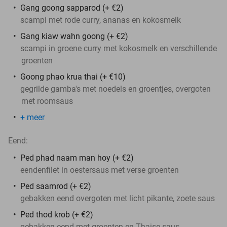
Gang goong sapparod (+ €2)
scampi met rode curry, ananas en kokosmelk
Gang kiaw wahn goong (+ €2)
scampi in groene curry met kokosmelk en verschillende
groenten
Goong phao krua thai (+ €10)
gegrilde gamba's met noedels en groentjes, overgoten
met roomsaus
+ meer
Eend:
Ped phad naam man hoy (+ €2)
eendenfilet in oestersaus met verse groenten
Ped saamrod (+ €2)
gebakken eend overgoten met licht pikante, zoete saus
Ped thod krob (+ €2)
gebakken eend met groenten en Thaise saus