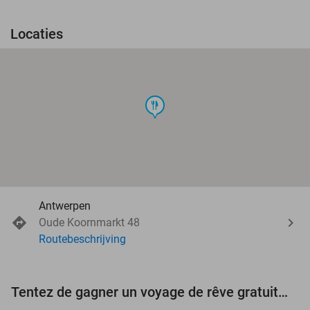
Locaties
food
Antwerpen
Oude Koornmarkt 48
Routebeschrijving
Tentez de gagner un voyage de rêve gratuit d'une valeur de 3.000 € !