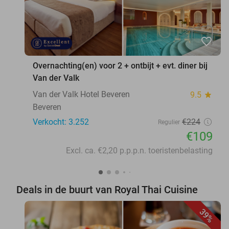
favorite_border
Overnachting(en) voor 2 + ontbijt + evt. diner bij
Van der Valk
Van der Valk Hotel Beveren
9.5
star
Beveren
Verkocht: 3.252
€224
Regulier
€109
Excl. ca. €2,20 p.p.p.n. toeristenbelasting
Deals in de buurt van Royal Thai Cuisine
39%