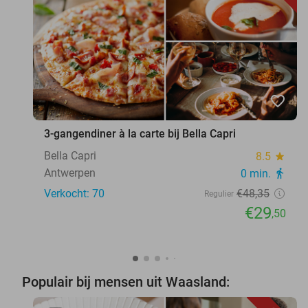
favorite_border
3-gangendiner à la carte bij Bella Capri
Bella Capri
8.5
star
Antwerpen
0 min.
directions_walk
Verkocht: 70
€48
,35
Regulier
€29
,50
Populair bij mensen uit Waasland: