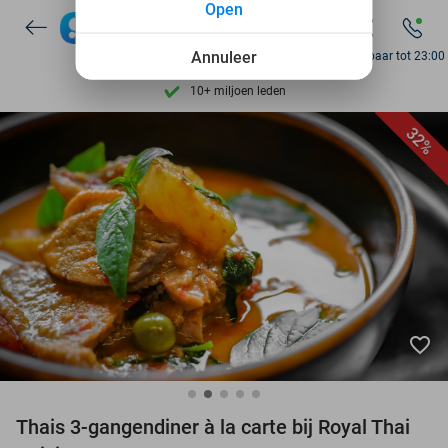
Open
Ontdek 15.000+ deals
7 dagen per week beschikbaar
Annuleer
Bereikbaar tot 23:00
10+ miljoen leden
9,4
op basis van
206.071 reviews
32%
Ontdek 15.000+ deals
7 dagen per week beschikbaar
10+ miljoen leden
favorite_border
Thais 3-gangendiner à la carte bij Royal Thai