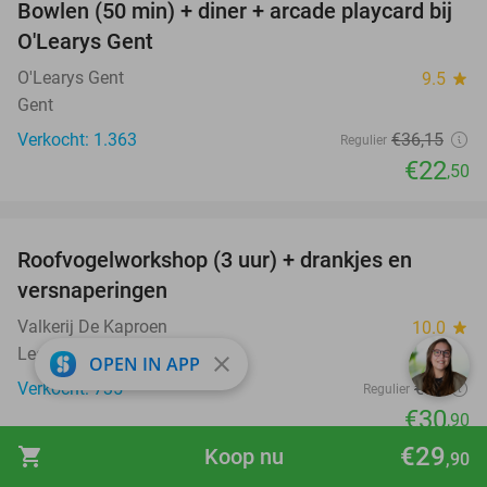
Bowlen (50 min) + diner + arcade playcard bij
38%
O'Learys Gent
O'Learys Gent
9.5
star
Gent
Verkocht: 1.363
€36
,15
Regulier
€22
,50
favorite_border
Roofvogelworkshop (3 uur) + drankjes en
49%
versnaperingen
Valkerij De Kaproen
10.0
star
Lede
close
OPEN IN APP
Verkocht: 735
€60
Regulier
€30
,90
favorite_border
€29
shopping_cart
Koop nu
,90