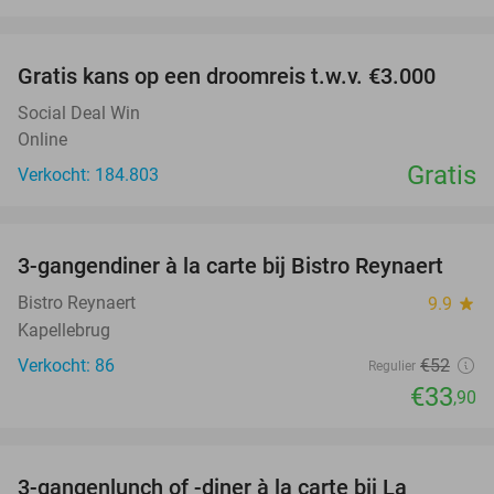
favorite_border
Gratis kans op een droomreis t.w.v. €3.000
Social Deal Win
Online
Gratis
Verkocht: 184.803
favorite_border
3-gangendiner à la carte bij Bistro Reynaert
35%
Bistro Reynaert
9.9
star
Kapellebrug
Verkocht: 86
€52
Regulier
€33
,90
favorite_border
3-gangenlunch of -diner à la carte bij La