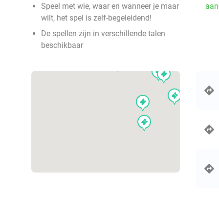
events
events
events
events
events
events
events
events
Speel met wie, waar en wanneer je maar
aan
events
events
events
events
events
events
events
events
wilt, het spel is zelf-begeleidend!
events
events
events
events
events
events
events
events
events
events
events
events
events
De spellen zijn in verschillende talen
events
events
events
beschikbaar
events
events
events
events
events
events
even
events
events
events
events
events
events
events
events
events
events