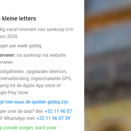
 kleine letters
dig vanaf moment van aankoop t/m
nov 2026
agen per week geldig
erveren:
na aankoop via website
erveren
odigdheden: opgeladen telefoon,
ernetverbinding, ingeschakelde GPS,
events
gang tot de Apple App store of
gle Play store
jk hier waar de spellen geldig zijn
events
gen over de deal? Bel:
+32 11 96 07
events
f WhatsApp met:
+32 11 96 07 39
p zonder zorgen, want jouw