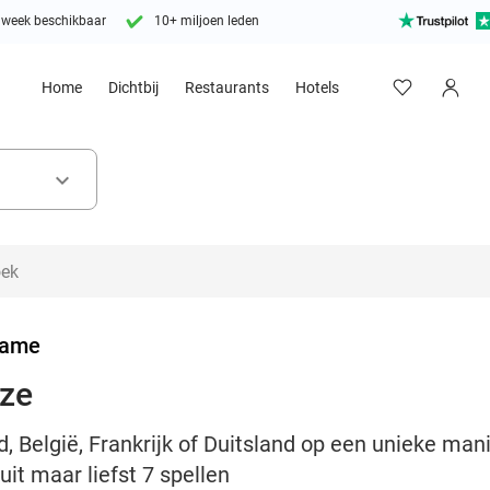
 week beschikbaar
10+ miljoen leden
Home
Dichtbij
Restaurants
Hotels
keyboard_arrow_down
Game
uze
, België, Frankrijk of Duitsland op een unieke man
it maar liefst 7 spellen