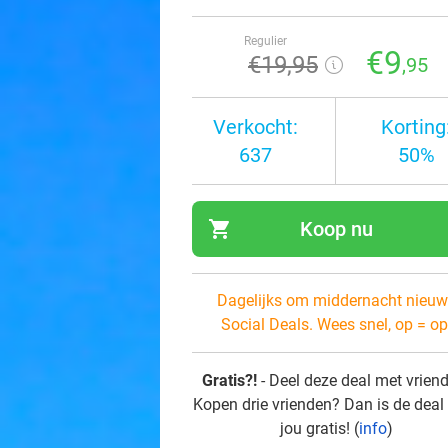
Regulier
€9
€19
,95
,95
Verkocht:
Korting
637
50%
shopping_cart
Koop nu
navi
Dagelijks om middernacht nieuw
Social Deals. Wees snel, op = op
Gratis?!
- Deel deze deal met vrien
Kopen drie vrienden? Dan is de deal
jou gratis! (
info
)