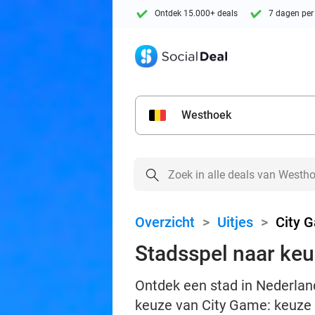
Ontdek 15.000+ deals
7 dagen per
Westhoek
Overzicht
>
Uitjes
>
City 
Stadsspel naar ke
Ontdek een stad in Nederland
keuze van City Game: keuze u