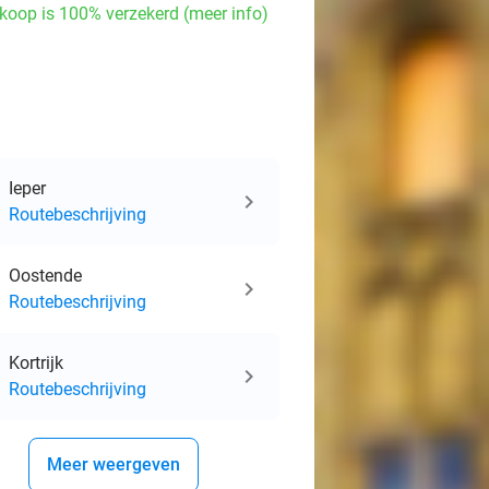
koop is 100% verzekerd (meer info)
events
events
ts
Ieper
events
Routebeschrijving
events
Oostende
Routebeschrijving
Kortrijk
Routebeschrijving
Meer weergeven