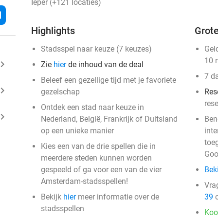
Ieper (+121 locaties)
l
Highlights
Grote
Stadsspel naar keuze (7 keuzes)
Gel
10 
ard_arrow_right
Zie
hier
de inhoud van de deal
7 d
Beleef een gezellige tijd met je favoriete
ard_arrow_right
gezelschap
Res
res
Ontdek een stad naar keuze in
ard_arrow_right
events
Nederland, België, Frankrijk of Duitsland
Ben
op een unieke manier
int
events
toe
events
Kies een van de drie spellen die in
Goo
events
events
meerdere steden kunnen worden
events
gespeeld of ga voor een van de vier
Beki
events
events
events
events
events
events
Amsterdam-stadsspellen!
events
events
events
Vra
events
events
events
events
events
events
events
events
events
events
events
events
events
events
Bekijk
hier
meer informatie over de
39
o
events
events
events
events
events
events
events
events
events
events
events
events
events
events
events
events
events
events
events
events
stadsspellen
events
Koo
events
events
events
events
events