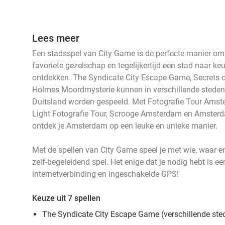
Lees meer
events
events
Een stadsspel van City Game is de perfecte manier om e
events
events
events
favoriete gezelschap en tegelijkertijd een stad naar ke
events
ontdekken. The Syndicate City Escape Game, Secrets 
Holmes Moordmysterie kunnen in verschillende steden i
Duitsland worden gespeeld. Met Fotografie Tour Ams
events
events
Light Fotografie Tour, Scrooge Amsterdam en Amste
ontdek je Amsterdam op een leuke en unieke manier.
Met de spellen van City Game speel je met wie, waar en 
zelf-begeleidend spel. Het enige dat je nodig hebt is e
internetverbinding en ingeschakelde GPS!
Keuze uit 7 spellen
The Syndicate City Escape Game (verschillende ste