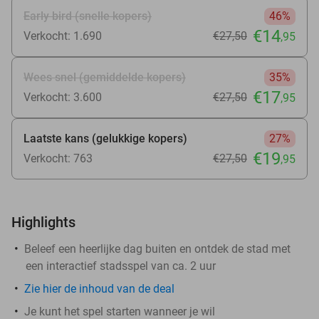
Early bird (snelle kopers)
46%
€14
Verkocht: 1.690
€27
,50
,95
Wees snel (gemiddelde kopers)
35%
€17
Verkocht: 3.600
€27
,50
,95
Laatste kans (gelukkige kopers)
27%
€19
Verkocht: 763
€27
,50
,95
Highlights
Beleef een heerlijke dag buiten en ontdek de stad met
een interactief stadsspel van ca. 2 uur
Zie
hier
de inhoud van de deal
Je kunt het spel starten wanneer je wil