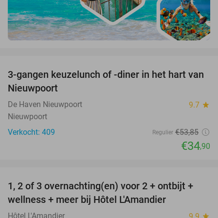
favorite_border
3-gangen keuzelunch of -diner in het hart van
35%
Nieuwpoort
De Haven Nieuwpoort
9.7
star
Nieuwpoort
Verkocht: 409
€53
,85
Regulier
€34
,90
favorite_border
1, 2 of 3 overnachting(en) voor 2 + ontbijt +
32%
NEW
wellness + meer bij Hôtel L'Amandier
TODAY
Hôtel L'Amandier
9.9
star