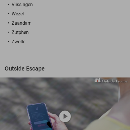
Vlissingen
Wezel
Zaandam
Zutphen
Zwolle
Outside Escape
play_circle