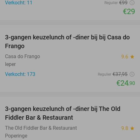
Verkocht: 11
€99
Regulier
€29
favorite_border
3-gangen keuzelunch of -diner bij bij Casa do
34%
Frango
Casa do Frango
9.6
star
Ieper
Verkocht: 173
€37
,95
Regulier
€24
,90
favorite_border
3-gangen keuzelunch of -diner bij The Old
33%
Fiddler Bar & Restaurant
The Old Fiddler Bar & Restaurant
9.8
star
Poperinge