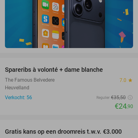
favorite_border
Spareribs à volonté + dame blanche
30%
The Famous Belvedere
7.0
star
Heuvelland
Verkocht: 56
€35
,50
Regulier
€24
,90
favorite_border
Gratis kans op een droomreis t.w.v. €3.000