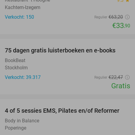
9.3
Kachtem-Izegem
Verkocht: 150
€63
,20
Regulier
€33
,90
favorite_border
100%
75 dagen gratis luisterboeken en e-books
BookBeat
Stockholm
Verkocht: 39.317
€22
,47
Regulier
Gratis
favorite_border
4 of 5 sessies EMS, Pilates en/of Reformer
71%
Body in Balance
Poperinge