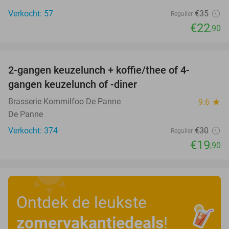
Verkocht: 57
€35
Regulier
€22
,90
favorite_border
2-gangen keuzelunch + koffie/thee of 4-
34%
gangen keuzelunch of -diner
Brasserie Kommilfoo De Panne
9.6
star
De Panne
Verkocht: 374
€30
Regulier
€19
,90
Ontdek de leukste
zomervakantiedeals
!