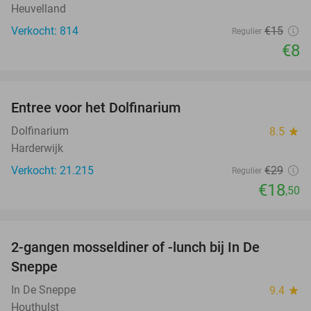
Heuvelland
Verkocht: 814
€15
Regulier
€8
favorite_border
Entree voor het Dolfinarium
36%
Dolfinarium
8.5
star
Harderwijk
Verkocht: 21.215
€29
Regulier
€18
,50
favorite_border
2-gangen mosseldiner of -lunch bij In De
35%
Sneppe
In De Sneppe
9.4
star
Houthulst