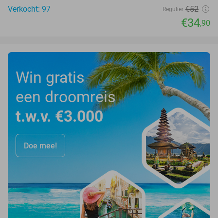
Verkocht: 97
€52
Regulier
€34
,90
Win gratis
een droomreis
t.w.v. €3.000
Doe mee!