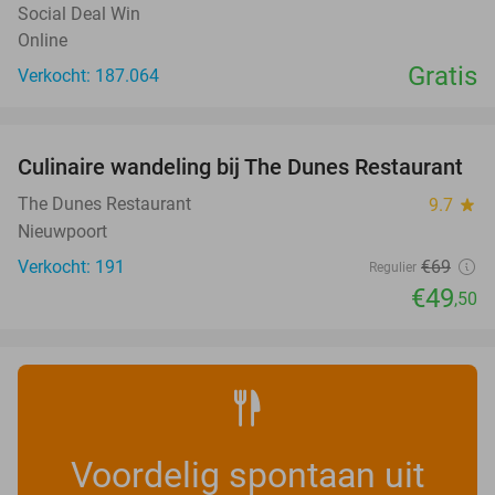
Social Deal Win
Online
Gratis
Verkocht: 187.064
favorite_border
Culinaire wandeling bij The Dunes Restaurant
28%
The Dunes Restaurant
9.7
star
Nieuwpoort
Verkocht: 191
€69
Regulier
€49
,50
Voordelig spontaan uit