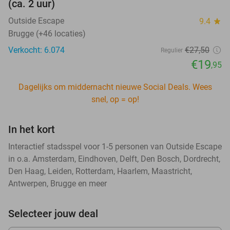
(ca. 2 uur)
Outside Escape
9.4
star
Brugge (+46 locaties)
Verkocht: 6.074
€27
,50
Regulier
€19
,95
Dagelijks om middernacht nieuwe Social Deals. Wees
snel, op = op!
In het kort
Interactief stadsspel voor 1-5 personen van Outside Escape
in o.a. Amsterdam, Eindhoven, Delft, Den Bosch, Dordrecht,
Den Haag, Leiden, Rotterdam, Haarlem, Maastricht,
Antwerpen, Brugge en meer
Selecteer jouw deal