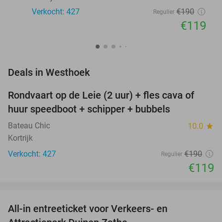
Verkocht: 427
€190
Regulier
€119
favorite_border
Deals in Westhoek
Rondvaart op de Leie (2 uur) + fles cava of
37%
huur speedboot + schipper + bubbels
Bateau Chic
10.0
star
Kortrijk
Verkocht: 427
€190
Regulier
€119
favorite_border
All-in entreeticket voor Verkeers- en
15%