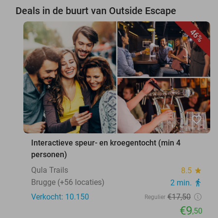
Deals in de buurt van Outside Escape
46%
favorite_border
Interactieve speur- en kroegentocht (min 4
personen)
Qula Trails
8.5
star
Brugge (+56 locaties)
2 min.
directions_walk
Verkocht: 10.150
€17
,50
Regulier
€9
,50