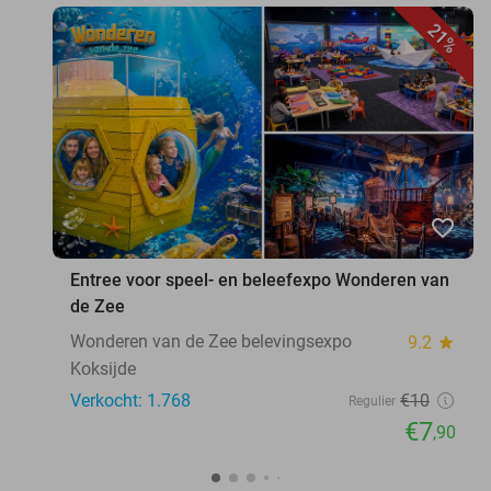
21%
favorite_border
Entree voor speel- en beleefexpo Wonderen van
de Zee
Wonderen van de Zee belevingsexpo
9.2
star
Koksijde
Verkocht: 1.768
€10
Regulier
€7
,90