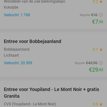
Wonderen van de Zee belevingsexpo
9.2
star
Koksijde
Verkocht: 1.768
€10
Regulier
€7
,90
favorite_border
Entree voor Bobbejaanland
40%
Bobbejaanland
9.1
star
Lichtaart
Verkocht: 20.509
€49
,90
Regulier
€29
,90
favorite_border
Entree voor Youpiland - Le Mont Noir + gratis
47%
Granita
CVX (Youpiland - Le Mont Noir)
9.0
star