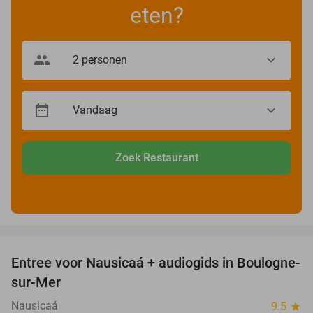
eten?
Zoek Restaurant
favorite_border
Entree voor Nausicaá + audiogids in Boulogne-
27%
sur-Mer
Nausicaá
9.5
star