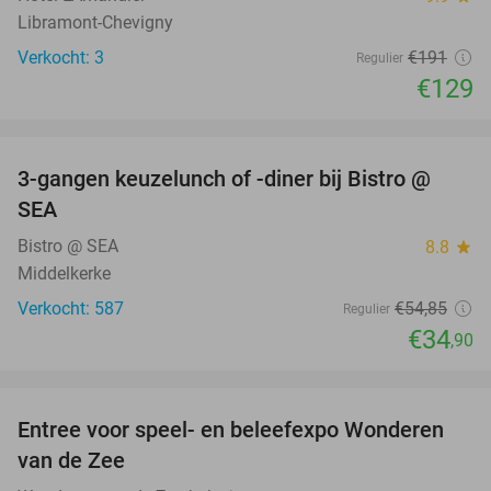
Libramont-Chevigny
Verkocht: 3
€191
Regulier
€129
favorite_border
3-gangen keuzelunch of -diner bij Bistro @
36%
SEA
Bistro @ SEA
8.8
star
Middelkerke
Verkocht: 587
€54
,85
Regulier
€34
,90
favorite_border
Entree voor speel- en beleefexpo Wonderen
21%
van de Zee