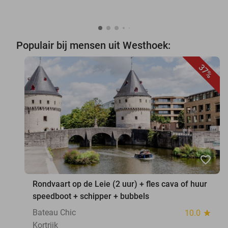
Populair bij mensen uit Westhoek:
37%
favorite_border
Rondvaart op de Leie (2 uur) + fles cava of huur
speedboot + schipper + bubbels
Bateau Chic
10.0
star
Kortrijk