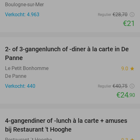
Boulogne-sur-Mer
Verkocht: 4.963
€28
,70
Regulier
€21
favorite_border
2- of 3-gangenlunch of -diner à la carte in De
39%
Panne
Le Petit Bonhomme
9.0
star
De Panne
Verkocht: 440
€40
,75
Regulier
€24
,90
favorite_border
4-gangendiner of -lunch à la carte + amuses
46%
bij Restaurant 't Hooghe
Restaurant ´t Hooghe
star