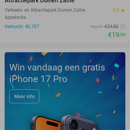
Attractiepark Duinen Zathe
Verkeers- en Attractiepark Duinen Zathe
9.8
star
Appelscha
Verkocht: 46.707
€23
,50
Regulier
€19
,99
Win vandaag een gratis
iPhone 17 Pro
Meer info