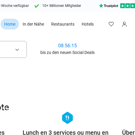
e Woche verfügbar
10+ Millionen Mitglieder
Home
In der Nähe
Restaurants
Hotels
08:56:13
keyboard_arrow_down
bis zu den neuen Social Deals
te
favorite_border
favorite_border
hexagon
food
es
Lunch en 3 services ou menu en
Über