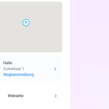
food
Halle
Suikerkaai 1
Wegbeschreibung
keyboard_arrow_right
Webseite