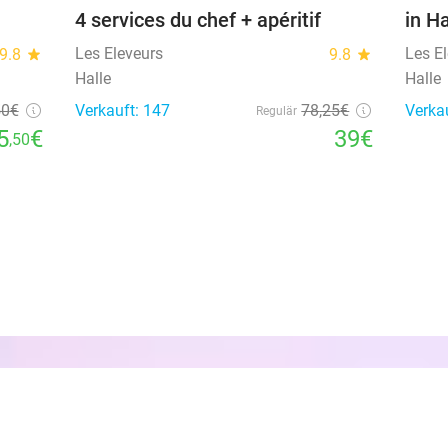
4 services du chef + apéritif
in Ha
Les Eleveurs
Les E
9.8
star
9.8
star
Halle
Halle
50
€
Verkauft: 147
78
,25
€
Verkau
Regulär
5
€
39€
,50