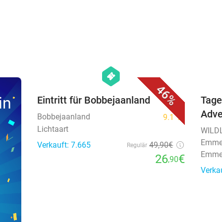
favorite_border
hexagon
events
46%
in
Eintritt für Bobbejaanland
Tage
Adv
Bobbejaanland
9.1
star
Lichtaart
WILDL
Emm
Verkauft: 7.665
49
,90
€
Regulär
Emm
26
€
,90
Verka