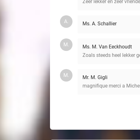
Zeer lekker en zeer vriende
A.
Ms. A. Schallier
M.
Ms. M. Van Eeckhoudt
Zoals steeds heel lekker g
M.
Mr. M. Gigli
magnifique merci a Michel