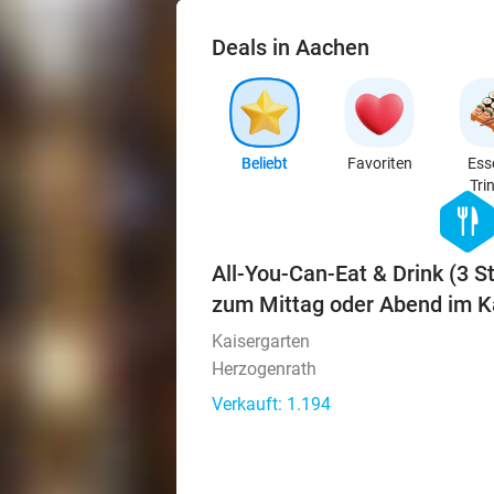
Deals in Aachen
Beliebt
Favoriten
Ess
Tri
hexago
food
All-You-Can-Eat & Drink (3 S
zum Mittag oder Abend im K
Kaisergarten
Herzogenrath
Verkauft: 1.194