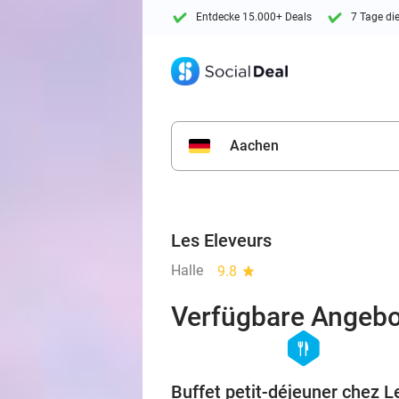
Entdecke 15.000+ Deals
7 Tage di
Aachen
Les Eleveurs
Halle
9.8
star
Verfügbare Angebo
hexagon
food
Buffet petit-déjeuner chez L