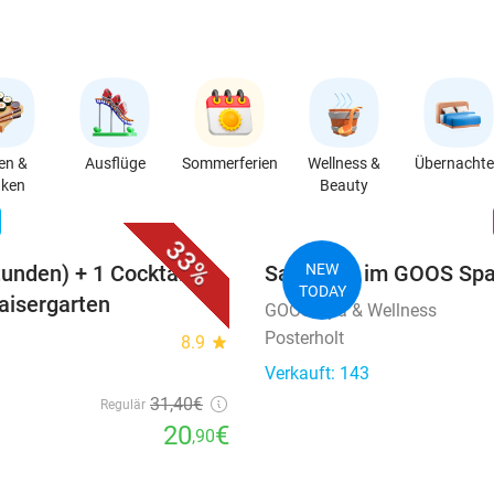
en &
Ausflüge
Sommerferien
Wellness &
Übernacht
nken
Beauty
favorite_border
n
33%
tunden) + 1 Cocktail
Saunatag im GOOS Spa
NEW
TODAY
aisergarten
GOOS Spa & Wellness
Posterholt
8.9
star
Verkauft: 143
31
,40
€
Regulär
20
€
,90