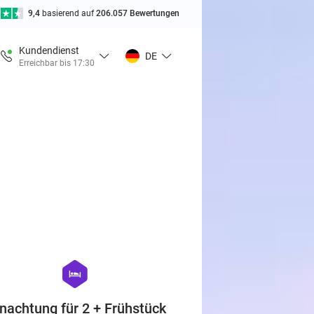
9,4
basierend auf
206.057 Bewertungen
Kundendienst
DE
Erreichbar bis 17:30
favorite_border
hexagon
hotel
nachtung für 2 + Frühstück