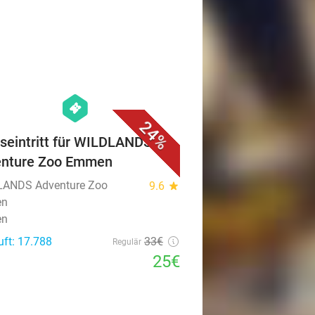
favorite_border
hexagon
events
24%
seintritt für WILDLANDS
enture Zoo Emmen
ANDS Adventure Zoo
9.6
star
en
en
uft: 17.788
33€
Regulär
25€