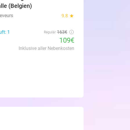
lle (Belgien)
leveurs
9.8
star
ft: 1
163€
Regulär
109€
Inklusive aller Nebenkosten