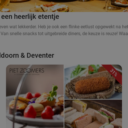
n heerlijk etentje
t even wat lekkerder. Heb je ook een flinke eetlust opgewekt na
Van snelle snacks tot uitgebreide diners, de keuze is reuze! Waar 
eldoorn & Deventer
31%