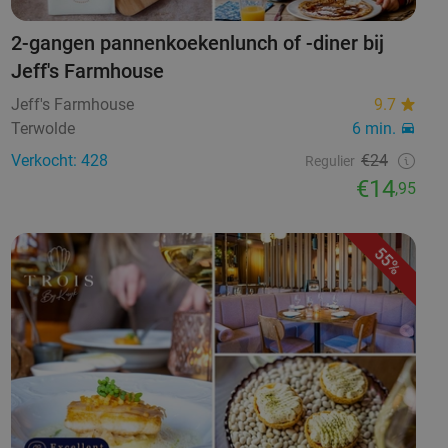
2-gangen pannenkoekenlunch of -diner bij
Jeff's Farmhouse
Jeff's Farmhouse
9.7
Terwolde
6 min.
Verkocht: 428
€24
Regulier
€14
,95
55%