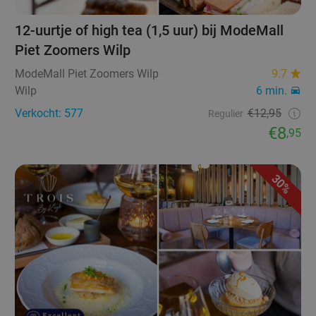
12-uurtje of high tea (1,5 uur) bij ModeMall
Piet Zoomers Wilp
ModeMall Piet Zoomers Wilp
9.7
Wilp
6 min.
Verkocht: 577
€12,95
Regulier
€8
,95
30%