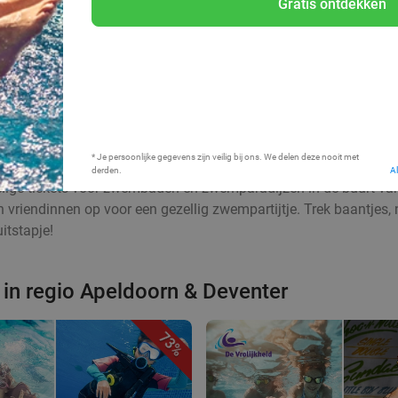
Gratis ontdekken
Bij mij in de buurt
* Je persoonlijke gegevens zijn veilig bij ons. We delen deze nooit met
derden.
A
rdelige tickets voor zwembaden en zwemparadijzen in de buurt v
riendinnen op voor een gezellig zwempartijtje. Trek baantjes, ne
itstapje!
n regio Apeldoorn & Deventer
73%