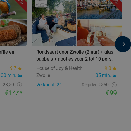
47%
60%
ffie en
Rondvaart door Zwolle (2 uur) + glas
bubbels + nootjes voor 2 tot 10 pers.
9.7
House of Joy & Health
9.8
30 min.
Zwolle
35 min.
€28,20
Verkocht: 21
€250
Regulier
€14
€99
,95