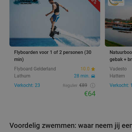
28%
Flyboarden voor 1 of 2 personen (30
Natuurboot
min)
gebak + b
Flyboard Gelderland
10.0
Vadesto
Lathum
28 min.
Hattem
Verkocht: 23
€89
Verkocht: 
Regulier
€64
Voordelig zwemmen: waar neem jij ee