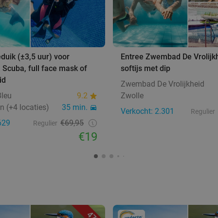
eduik (±3,5 uur) voor
Entree Zwembad De Vrolijk
, Scuba, full face mask of
softijs met dip
id
Zwembad De Vrolijkheid
Bleu
9.2
Zwolle
n (+4 locaties)
35 min.
Verkocht: 2.301
Regulier
629
€69,95
Regulier
€19