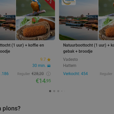
47%
tocht (1 uur) + koffie en
Natuurboottocht (1 uur) + ko
roodje
gebak + broodje
9.7
Vadesto
30 min.
Hattem
1.186
€28,20
Verkocht: 454
Regulier
Regulier
€14
,95
n plons?