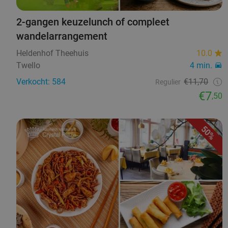
2-gangen keuzelunch of compleet
wandelarrangement
Heldenhof Theehuis
10.0
Twello
4 min.
Verkocht: 584
€11,70
Regulier
€7
,50
50%