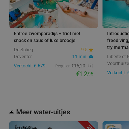
Entree zwemparadijs + friet met
Introducti
snack en saus of luxe broodje
freediving
try merma
De Scheg
9.5
Deventer
11 min.
Liberté et 
Voorthuize
Verkocht: 6.679
€16,20
Regulier
€12
Verkocht: 
,95
Meer water-uitjes
🌊