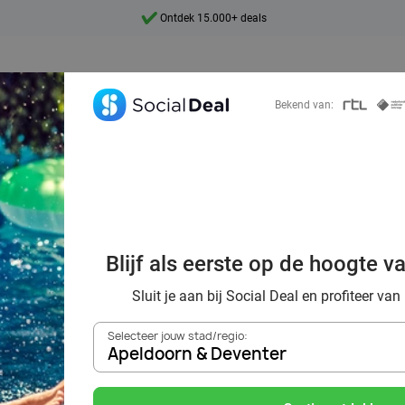
Ontdek 15.000+ deals
7 dagen per week beschikbaar
10+ miljoen leden
Bekend van:
9,4
Ontdek 15.000+ deals
ng zwemmen bij
io Apeldoorn & De
Blijf als eerste op de hoogte v
Social Deal
Sluit je aan bij Social Deal en profiteer van
Selecteer jouw stad/regio:
Apeldoorn & Deventer
Zoek deals in de buurt van
Apeldoorn & Deventer