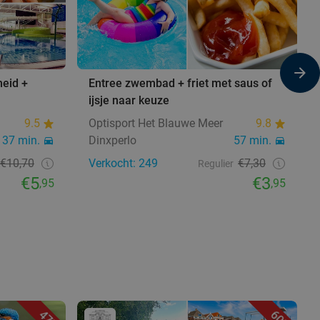
heid +
Entree zwembad + friet met saus of
ijsje naar keuze
9.5
Optisport Het Blauwe Meer
9.8
37 min.
Dinxperlo
57 min.
€10,70
Verkocht: 249
€7,30
Regulier
€5
€3
,95
,95