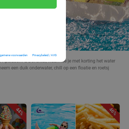
lgemene voorwaarden
Privacybeleid / AVG
an Apeldoorn & Deventer, waarmee je met korting het water
em een duik onderwater, chill op een floatie en roetsj
44%
46%