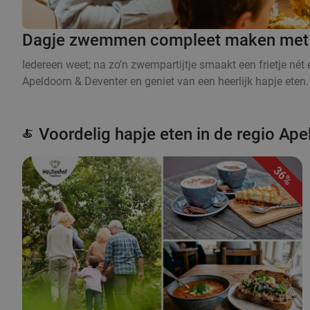
Dagje zwemmen compleet maken met ee
Iedereen weet; na zo’n zwempartijtje smaakt een frietje né
Apeldoorn & Deventer en geniet van een heerlijk hapje eten. 
Voordelig hapje eten in de regio Ap
🍝
36%