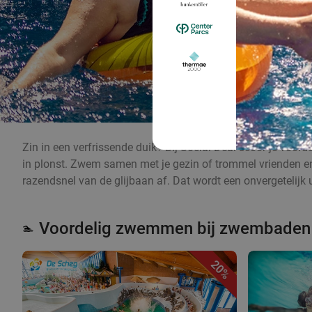
Zin in een verfrissende duik? Bij Social Deal scoor je voo
in plonst. Zwem samen met je gezin of trommel vrienden en v
razendsnel van de glijbaan af. Dat wordt een onvergetelijk u
Voordelig zwemmen bij zwembaden i
🏊
20%