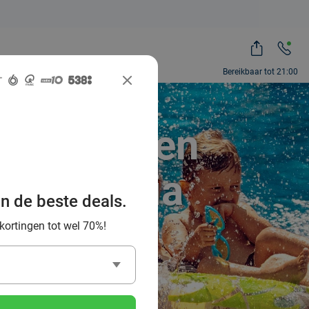
Bereikbaar tot 21:00
 zwembaden
venter via
an de beste deals.
 kortingen tot wel 70%!