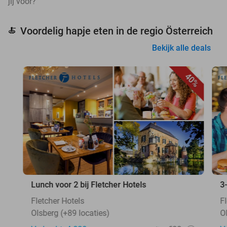
jij voor?
Voordelig hapje eten in de regio Österreich
🍝
Bekijk alle deals
40%
Lunch voor 2 bij Fletcher Hotels
3
Fletcher Hotels
F
Olsberg (+89 locaties)
O