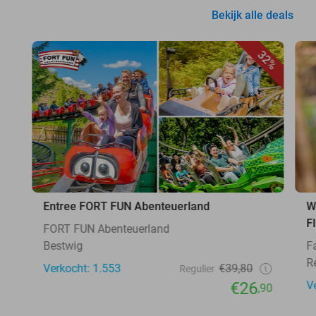
Bekijk alle deals
32%
Entree FORT FUN Abenteuerland
W
F
FORT FUN Abenteuerland
Bestwig
F
R
Verkocht: 1.553
€39,80
Regulier
€26
V
,90