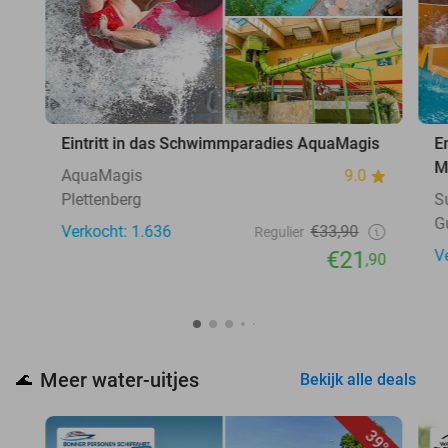
Eintritt in das Schwimmparadies AquaMagis
E
M
AquaMagis
9.0
Plettenberg
S
G
Verkocht: 1.636
€33,90
Regulier
€21
V
,90
Meer water-uitjes
🌊
Bekijk alle deals
39%