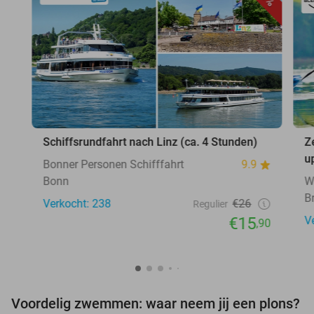
Schiffsrundfahrt nach Linz (ca. 4 Stunden)
Z
u
Bonner Personen Schifffahrt
9.9
Bonn
W
B
Verkocht: 238
€26
Regulier
€15
V
,90
Voordelig zwemmen: waar neem jij een plons?