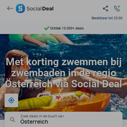
Bereikbaar tot 23:00
Ontdek 15.000+ deals
7 dagen per week beschikbaar
10+ miljoen leden
Met korting zwemmen bij
9,4
zwembaden in de regio
Ontdek 15.000+ deals
Österreich via Social Deal
Bij mij in de buurt
Zoek deals in de buurt van
Österreich