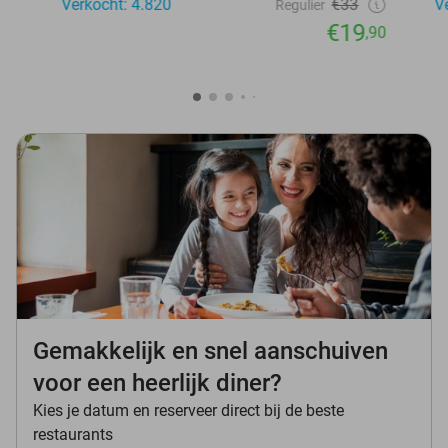
Verkocht: 4.820
€33
V
Regulier
€19
,90
Gemakkelijk en snel aanschuiven
voor een heerlijk diner?
Kies je datum en reserveer direct bij de beste
restaurants