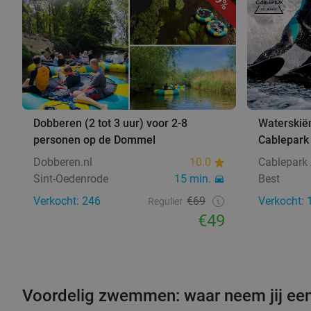
29%
Dobberen (2 tot 3 uur) voor 2-8
Waterskiën 
personen op de Dommel
Cablepark
Dobberen.nl
10.0
Cablepark
Sint-Oedenrode
15 min.
Best
Verkocht: 246
€69
Verkocht: 
Regulier
€49
Voordelig zwemmen: waar neem jij ee