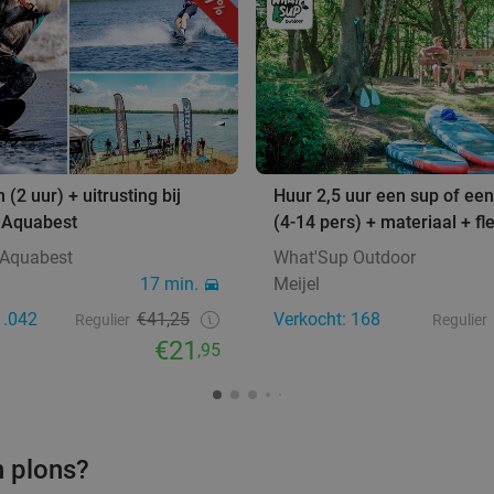
47%
(2 uur) + uitrusting bij
Huur 2,5 uur een sup of e
 Aquabest
(4-14 pers) + materiaal + fl
 Aquabest
What'Sup Outdoor
17 min.
Meijel
1.042
€41,25
Verkocht: 168
Regulier
Regulier
€21
,95
n plons?