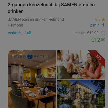
2-gangen keuzelunch bij SAMEN eten en
drinken
SAMEN eten en drinken Helmond
9.3
Helmond
2 min.
Verkocht: 148
€19,90
Regulier
€12
,50
40%