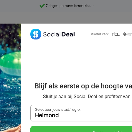
10+ miljoen leden
9,4
Ontdek 15.000+ deals
Bekend van:
ng zwemmen bij
Blijf als eerste op de hoogte v
io Helmond via S
Sluit je aan bij Social Deal en profiteer van
Selecteer jouw stad/regio:
Helmond
Zoek deals in de buurt van
Helmond