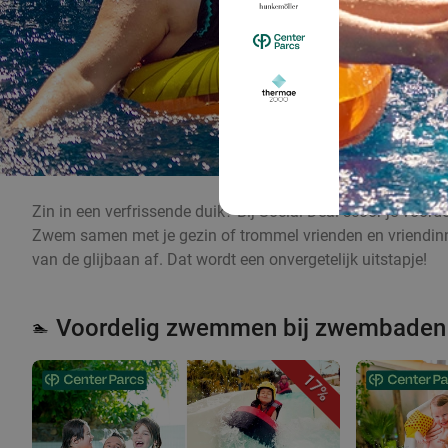
Zin in een verfrissende duik? Bij Social Deal scoor je voo
Zwem samen met je gezin of trommel vrienden en vriendinnen
van de glijbaan af. Dat wordt een onvergetelijk uitstapje!
Voordelig zwemmen bij zwembaden 
🏊
17%