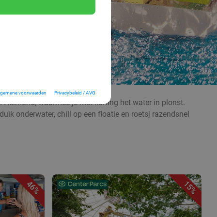
lgemene voorwaarden
Privacybeleid / AVG
n Helmond, waarmee je met korting het water in plonst.
ik onderwater, chill op een floatie en roetsj razendsnel
46%
15%