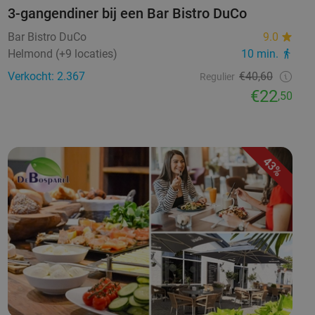
3-gangendiner bij een Bar Bistro DuCo
Bar Bistro DuCo
9.0
Helmond (+9 locaties)
10 min.
Verkocht: 2.367
€40,60
Regulier
€22
,50
43%