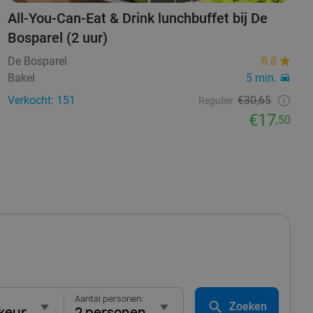
All-You-Can-Eat & Drink lunchbuffet bij De
Bosparel (2 uur)
De Bosparel
8.8
Bakel
5 min.
Verkocht: 151
€30,65
Regulier
€17
,50
Aantal personen:
Zoeken
keur
2 personen