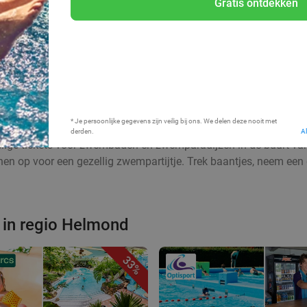
Gratis ontdekken
Bij mij in de buurt
* Je persoonlijke gegevens zijn veilig bij ons. We delen deze nooit met
derden.
A
rdelige tickets voor zwembaden en zwemparadijzen in de buurt va
 op voor een gezellig zwempartijtje. Trek baantjes, neem een du
in regio Helmond
33%