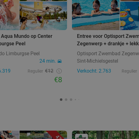
 Aqua Mundo op Center
Entree voor Optisport Zwe
burgse Peel
Zegenwerp + drankje + lekk
o Limburgse Peel
Optisport Zwembad Zegenw
24 min.
Sint-Michielsgestel
6.319
€12
Verkocht: 2.763
Regulier
Regulier
€8