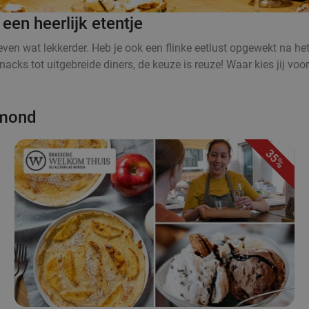
n heerlijk etentje
t even wat lekkerder. Heb je ook een flinke eetlust opgewekt na
acks tot uitgebreide diners, de keuze is reuze! Waar kies jij voo
lmond
35%