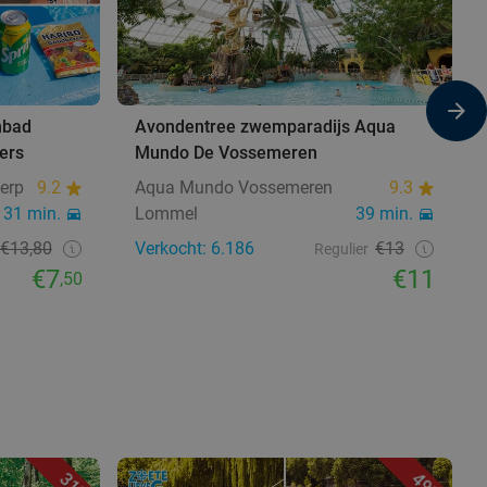
mbad
Avondentree zwemparadijs Aqua
ers
Mundo De Vossemeren
erp
9.2
Aqua Mundo Vossemeren
9.3
31 min.
Lommel
39 min.
€13,80
Verkocht: 6.186
€13
Regulier
€7
€11
,50