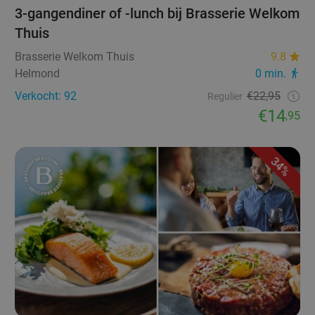
3-gangendiner of -lunch bij Brasserie Welkom
Thuis
Brasserie Welkom Thuis
9.8
Helmond
0 min.
Verkocht: 92
€22,95
Regulier
€14
,95
34%