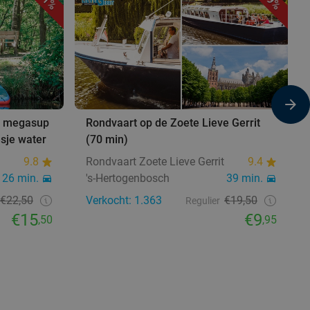
31%
49%
en megasup
Rondvaart op de Zoete Lieve Gerrit
esje water
(70 min)
9.8
Rondvaart Zoete Lieve Gerrit
9.4
26 min.
's-Hertogenbosch
39 min.
€22,50
Verkocht: 1.363
€19,50
Regulier
€15
€9
,50
,95