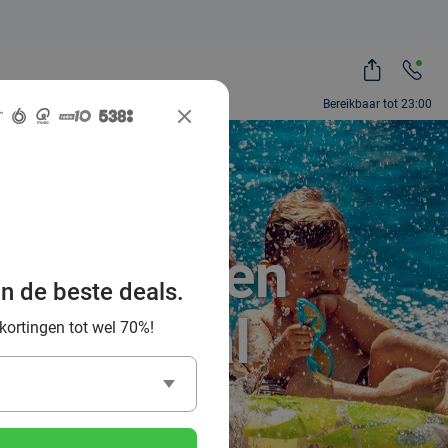
Bereikbaar tot 23:00
 zwembaden
an de beste deals.
ocial Deal
 kortingen tot wel 70%!