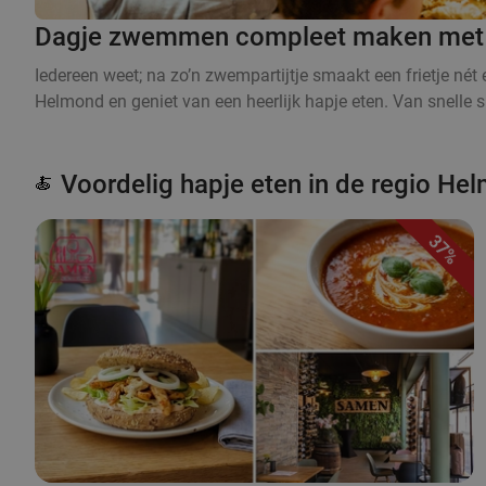
Dagje zwemmen compleet maken met ee
Iedereen weet; na zo’n zwempartijtje smaakt een frietje né
Helmond en geniet van een heerlijk hapje eten. Van snelle sn
Voordelig hapje eten in de regio He
🍝
37%