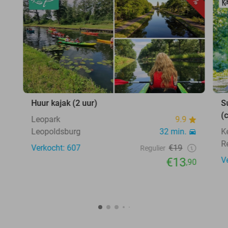
Huur kajak (2 uur)
S
(
Leopark
9.9
Leopoldsburg
32 min.
K
R
Verkocht: 607
€19
Regulier
€13
V
,90