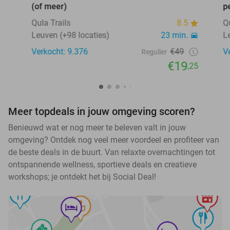
(of meer)
p
Qula Trails
8.5
Q
Leuven (+98 locaties)
23 min.
L
Verkocht: 9.376
€49
V
Regulier
€19
,25
Meer topdeals in jouw omgeving scoren?
Benieuwd wat er nog meer te beleven valt in jouw
omgeving? Ontdek nog veel meer voordeel en profiteer van
de beste deals in de buurt. Van relaxte overnachtingen tot
ontspannende wellness, sportieve deals en creatieve
workshops; je ontdekt het bij Social Deal!