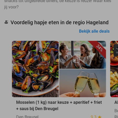
snacks tot uitgebreide diners, de keuze is reuze! Waar kies
jij voor?
Voordelig hapje eten in de regio Hageland
🍝
Bekijk alle deals
34%
Mosselen (1 kg) naar keuze + aperitief + friet
A
+ saus bij Den Breugel
B
Den Breugel
9.3
Ri