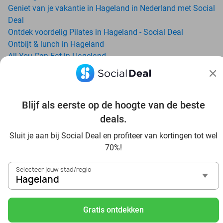
Geniet van je vakantie in Hageland in Nederland met Social
Deal
Ontdek voordelig Pilates in Hageland - Social Deal
Ontbijt & lunch in Hageland
All-You-Can-Eat in Hageland
Avondje uit in regio Hageland? Ontdek 6x inspiratie voor
een onvergetelijke avond
Date ideeën voor Hageland en omgeving: ontdek 16 tips
Blijf als eerste op de hoogte van de beste
voor de ideale dates
Dagje uit naar Pairi Daiza vanaf Hageland: verwonder je in
deals.
de beste dierentuin van Europa
Sluit je aan bij Social Deal en profiteer van kortingen tot wel
Ontdek de beste restaurants in Hageland via Social Deal
70%!
Voordelig sushi scoren? Ontdek de beste sushi restaurants
in Hageland en omgeving
Selecteer jouw stad/regio:
Schoonheidsspecialisten in Hageland: voordelige
Hageland
beautydeals
Schoonheidssalons in Hageland: voordelige beauty-
Gratis ontdekken
arrangementen