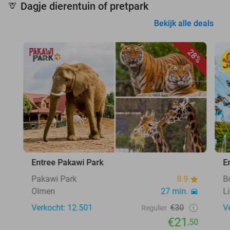
Dagje dierentuin of pretpark
🦒
Bekijk alle deals
28%
Entree Pakawi Park
E
Pakawi Park
8.9
B
Olmen
27 min.
L
Verkocht: 12.501
€30
V
Regulier
€21
,50