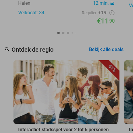
Halen
12 min.
V
Verkocht: 34
€19
Regulier
€11
,90
Ontdek de regio
🔍
Bekijk alle deals
61%
Interactief stadsspel voor 2 tot 6 personen
I