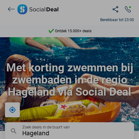
Bereikbaar tot 23:00
Ontdek 15.000+ deals
7 dagen per week beschikbaar
10+ miljoen leden
Met korting zwemmen bij
9,4
zwembaden in de regio
Ontdek 15.000+ deals
Hageland via Social Deal
Bij mij in de buurt
Zoek deals in de buurt van
Hageland