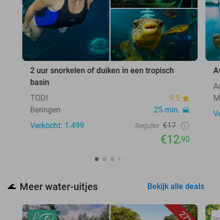
2 uur snorkelen of duiken in een tropisch
A
basin
A
TODI
9.5
M
Beringen
25 min.
V
Verkocht: 1.499
€17
Regulier
€12
,90
Meer water-uitjes
🌊
Bekijk alle deals
27%