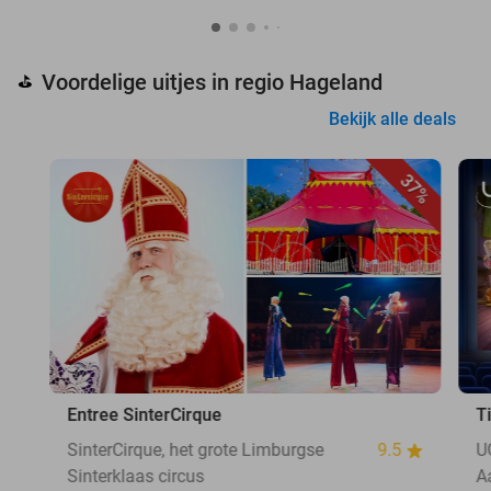
Voordelige uitjes in regio Hageland
⛳
Bekijk alle deals
37%
Entree SinterCirque
T
SinterCirque, het grote Limburgse
9.5
U
Sinterklaas circus
A