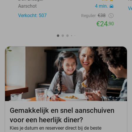
Aarschot
4 min.
V
Verkocht: 507
€38
Regulier
€24
,90
Gemakkelijk en snel aanschuiven
voor een heerlijk diner?
Kies je datum en reserveer direct bij de beste